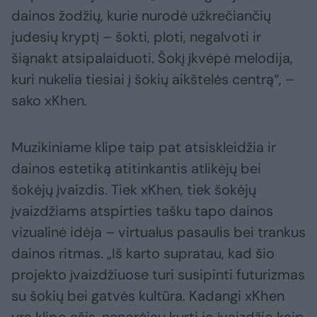
dainos žodžių, kurie nurodė užkrečiančių
judesių kryptį – šokti, ploti, negalvoti ir
šiąnakt atsipalaiduoti. Šokį įkvėpė melodija,
kuri nukelia tiesiai į šokių aikštelės centrą“, –
sako xKhen.
Muzikiniame klipe taip pat atsiskleidžia ir
dainos estetiką atitinkantis atlikėjų bei
šokėjų įvaizdis. Tiek xKhen, tiek šokėjų
įvaizdžiams atspirties tašku tapo dainos
vizualinė idėja – virtualus pasaulis bei trankus
dainos ritmas. „Iš karto supratau, kad šio
projekto įvaizdžiuose turi susipinti futurizmas
su šokių bei gatvės kultūra. Kadangi xKhen