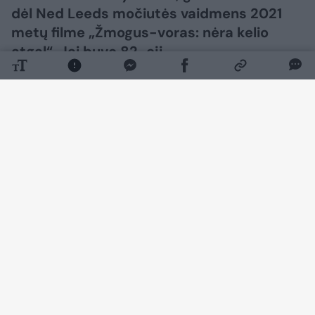
dėl Ned Leeds močiutės vaidmens 2021
metų filme „Žmogus-voras: nėra kelio
atgal“. Jai buvo 82-eji.
Daugiau nuotraukų (3)
Apie aktorės netektį pranešė jos šeima. M.