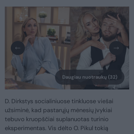
Daugiau nuotraukų (32)
D. Dirkstys socialiniuose tinkluose viešai
užsiminė, kad pastarųjų mėnesių įvykiai
tebuvo kruopščiai suplanuotas turinio
eksperimentas. Vis dėlto O. Pikul tokią