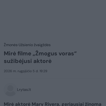
Žmonės
Užsienio žvaigždės
Mirė filme „Žmogus voras“
sužibėjusi aktorė
2026 m. rugpjūčio 5 d. 19:29
Lrytas.lt
Mirė aktorė Mary Rivera, geriausiai žinoma