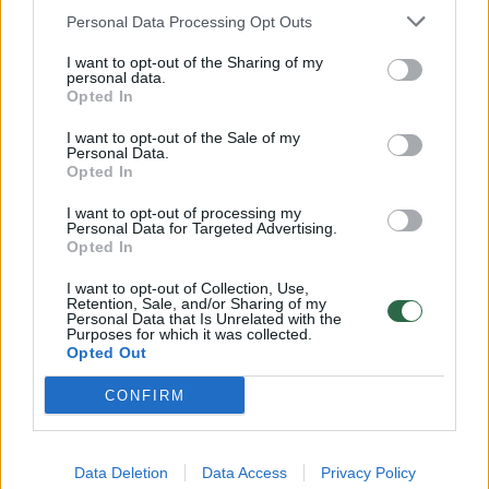
Personal Data Processing Opt Outs
I want to opt-out of the Sharing of my
personal data.
Opted In
Jonas Nainys
naujiena
Muzika
Rodyti daugiau žymių
I want to opt-out of the Sale of my
Personal Data.
Opted In
I want to opt-out of processing my
Komentuoti po šiuo straipsniu
Personal Data for Targeted Advertising.
Opted In
Komentuoti gali tik Lrytas registruoti vartotojai.
I want to opt-out of Collection, Use,
Retention, Sale, and/or Sharing of my
Prisijunkite prie registruotų vartotojų
Personal Data that Is Unrelated with the
Purposes for which it was collected.
bendruomenės ir bendraukite komentaruose!
Opted Out
CONFIRM
Rodyti komentarus
Prisijungti komentatoriams
Data Deletion
Data Access
Privacy Policy