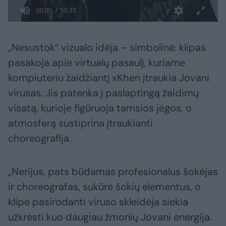
„Nesustok“ vizualo idėja – simbolinė: klipas
pasakoja apie virtualų pasaulį, kuriame
kompiuteriu žaidžiantį xKhen įtraukia Jovani
virusas. Jis patenka į paslaptingą žaidimų
visatą, kurioje figūruoja tamsios jėgos, o
atmosferą sustiprina įtraukianti
choreografija.
„Nerijus, pats būdamas profesionalus šokėjas
ir choreografas, sukūrė šokių elementus, o
klipe pasirodanti viruso skleidėja siekia
užkrėsti kuo daugiau žmonių Jovani energija.