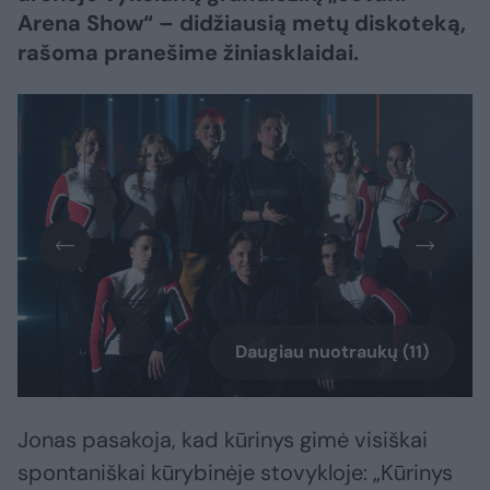
Arena Show“ – didžiausią metų diskoteką,
rašoma pranešime žiniasklaidai.
Daugiau nuotraukų (11)
Jonas pasakoja, kad kūrinys gimė visiškai
spontaniškai kūrybinėje stovykloje: „Kūrinys