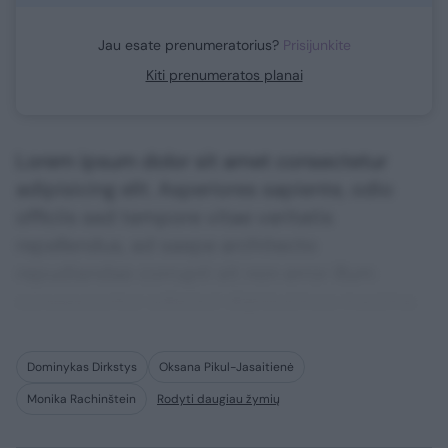
Jau esate prenumeratorius?
Prisijunkite
Kiti prenumeratos planai
Lorem ipsum dolor sit amet consectetur
adipisicing elit. Asperiores sapiente, odio
officiis sed tempore vitae veritatis
repellendus, ad saepe architecto
repudiandae corrupti sit non error illum
consequuntur adipisci dignissimos maxime.
Dominykas Dirkstys
Oksana Pikul-Jasaitienė
Monika Rachinštein
Rodyti daugiau žymių