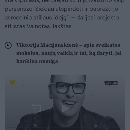
yra klipo ašis, nenorėjau kurti jo įvaizdžio kaip
personažo. Siekiau atspindėti ir pabrėžti jo
asmeninio stiliaus idėją“, – dalijasi projekto
stilistas Vainotas Jakštas.
Viktorija Macijauskienė – apie sveikatos
mokslus, naują veiklą ir tai, ką daryti, jei
kankina nemiga