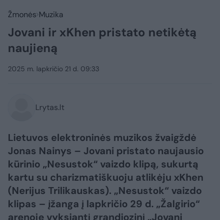
Žmonės
Muzika
Jovani ir xKhen pristato netikėtą
naujieną
2025 m. lapkričio 21 d. 09:33
Lrytas.lt
Lietuvos elektroninės muzikos žvaigždė
Jonas Nainys – Jovani pristato naujausio
kūrinio „Nesustok“ vaizdo klipą, sukurtą
kartu su charizmatiškuoju atlikėju xKhen
(Nerijus Trilikauskas). „Nesustok“ vaizdo
klipas – įžanga į lapkričio 29 d. „Žalgirio“
arenoje vyksiantį grandiozinį „Jovani