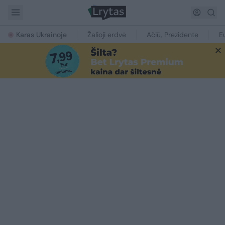
Karas Ukrainoje
Žalioji erdvė
Ačiū, Prezidente
E