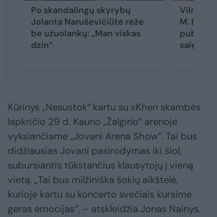
Po skandalingų skyrybų
Vilnių s
Jolanta Naruševičiūtė rėžė
M. Levic
be užuolankų: „Man viskas
publika a
dzin“
salę
(1)
Kūrinys „Nesustok“ kartu su xKhen skambės
lapkričio 29 d. Kauno „Žalgirio“ arenoje
vyksiančiame „Jovani Arena Show“. Tai bus
didžiausias Jovani pasirodymas iki šiol,
subursiantis tūkstančius klausytojų į vieną
vietą. „Tai bus milžiniška šokių aikštelė,
kurioje kartu su koncerto svečiais kursime
geras emocijas“, – atskleidžia Jonas Nainys.