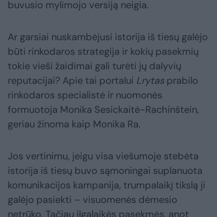
buvusio mylimojo versiją neigia.
Ar garsiai nuskambėjusi istorija iš tiesų galėjo
būti rinkodaros strategija ir kokių pasekmių
tokie vieši žaidimai gali turėti jų dalyvių
reputacijai? Apie tai portalui
Lrytas
prabilo
rinkodaros specialistė ir nuomonės
formuotoja Monika Sesickaitė-Rachinštein,
geriau žinoma kaip Monika Ra.
Jos vertinimu, jeigu visa viešumoje stebėta
istorija iš tiesų buvo sąmoningai suplanuota
komunikacijos kampanija, trumpalaikį tikslą ji
galėjo pasiekti – visuomenės dėmesio
netrūko. Tačiau ilgalaikės pasekmės, anot