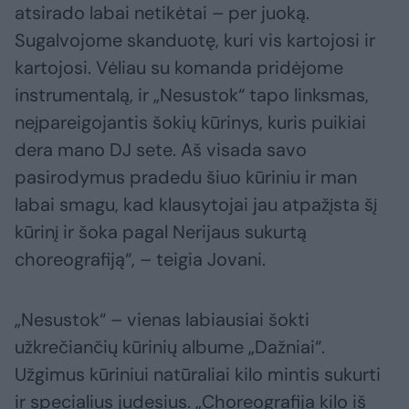
atsirado labai netikėtai – per juoką.
Sugalvojome skanduotę, kuri vis kartojosi ir
kartojosi. Vėliau su komanda pridėjome
instrumentalą, ir „Nesustok“ tapo linksmas,
neįpareigojantis šokių kūrinys, kuris puikiai
dera mano DJ sete. Aš visada savo
pasirodymus pradedu šiuo kūriniu ir man
labai smagu, kad klausytojai jau atpažįsta šį
kūrinį ir šoka pagal Nerijaus sukurtą
choreografiją“, – teigia Jovani.
„Nesustok“ – vienas labiausiai šokti
užkrečiančių kūrinių albume „Dažniai“.
Užgimus kūriniui natūraliai kilo mintis sukurti
ir specialius judesius. „Choreografija kilo iš