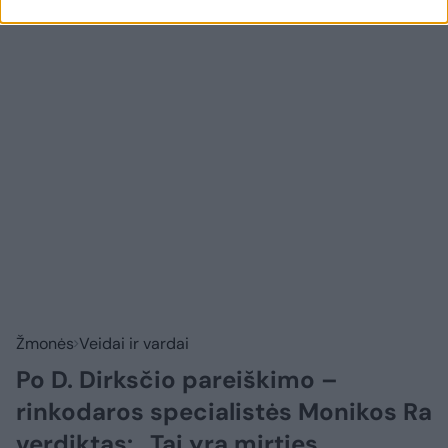
Žmonės
Veidai ir vardai
Po D. Dirksčio pareiškimo –
rinkodaros specialistės Monikos Ra
verdiktas: „Tai yra mirties