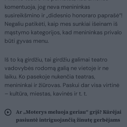
komentuoja, jog neva menininkas
susireikšmino ir „didesnio honoraro paprašė“!
Negaliu patikėti, kaip mes sunkiai išeinam iš
mąstymo kategorijos, kad menininkas privalo
būti gyvas menu.
Iš to ką girdžiu, tai girdžiu galimai teatro
vadovybės rodomą galią ne vietoje ir ne
laiku. Ko pasekoje nukenčia teatras,
menininkai ir žiūrovas. Paskui dar visa virtinė
– kultūra, miestas, kavinės ir t. t.
Ar „Moterys meluoja geriau“ grįš? Kūrėjai
pasiuntė intriguojančią žinutę gerbėjams