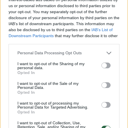
emocijomis viskas nesibaigia. Grupės nariai
us or personal information disclosed to third parties prior to
užsimena, kad gerbėjų laukia dar viena džiugi
your opt-out. You may separately opt-out of the further
staigmena. Jau rytoj „Biplan“ paskelbs
disclosure of your personal information by third parties on the
IAB’s list of downstream participants. This information may
ypatingą naujieną, susijusią su būsimais
also be disclosed by us to third parties on the
IAB’s List of
koncertais, kuri, muzikantų teigimu,
Downstream Participants
that may further disclose it to other
nudžiugins visus tuos, kurie dar nespėjo
third parties.
pasinerti į gimtadienio šventę.
Personal Data Processing Opt Outs
I want to opt-out of the Sharing of my
personal data.
Visus svarbiausius lietuviškos muzikos
Opted In
apdovanojimus laimėję „biplanai“ yra tarp
I want to opt-out of the Sale of my
visų laikų populiariausių Lietuvos atlikėjų.
Personal Data.
Opted In
Pernai muzikantai pristatė albumą „Viskas
I want to opt-out of processing my
kaip patinka tau“. 1995 metais susikūrusi
Personal Data for Targeted Advertising.
grupė „Biplan“ per savo karjerą iš viso išleido
Opted In
8 studijinius, 2 koncertinius albumus ir vieną
I want to opt-out of Collection, Use,
Retention, Sale, and/or Sharing of my