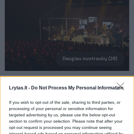
Daugiau nuotraukų (28)
„Biplan“ koncerto akimirka.
Organizatorių nuotr.
Lrytas.lt -
Do Not Process My Personal Information
If you wish to opt-out of the sale, sharing to third parties, or
Rytoj – dar viena ypatinga naujiena
processing of your personal or sensitive information for
targeted advertising by us, please use the below opt-out
section to confirm your selection. Please note that after your
Puikiomis jubiliejinio koncerto Vilniuje
opt-out request is processed you may continue seeing
interest-based ads based on personal information utilized by