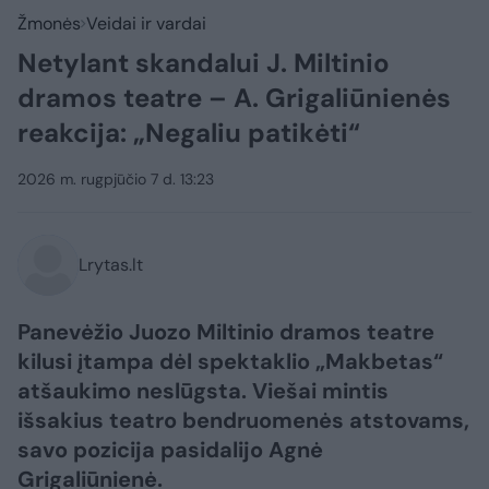
Žmonės
Veidai ir vardai
Netylant skandalui J. Miltinio
dramos teatre – A. Grigaliūnienės
reakcija: „Negaliu patikėti“
2026 m. rugpjūčio 7 d. 13:23
Lrytas.lt
Panevėžio Juozo Miltinio dramos teatre
kilusi įtampa dėl spektaklio „Makbetas“
atšaukimo neslūgsta. Viešai mintis
išsakius teatro bendruomenės atstovams,
savo pozicija pasidalijo Agnė
Grigaliūnienė.