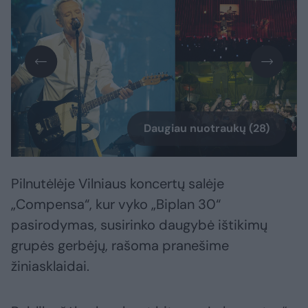
Daugiau nuotraukų (28)
Pilnutėlėje Vilniaus koncertų salėje
„Compensa“, kur vyko „Biplan 30“
pasirodymas, susirinko daugybė ištikimų
grupės gerbėjų, rašoma pranešime
žiniasklaidai.