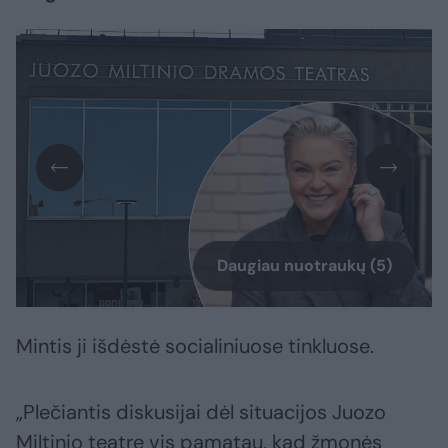
Daugiau nuotraukų (5)
Mintis ji išdėstė socialiniuose tinkluose.
„Plečiantis diskusijai dėl situacijos Juozo
Miltinio teatre vis pamatau, kad žmonės