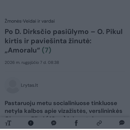
Žmonės
Veidai ir vardai
Po D. Dirksčio pasiūlymo – O. Pikul
kirtis ir paviešinta žinutė:
„Amoralu“
(7)
2026 m. rugpjūčio 7 d. 08:38
Lrytas.lt
Pastaruoju metu socialiniuose tinkluose
netyla kalbos apie vizažistės, verslininkės
Oksanos Pikul (42 m.) ir kovotojo
Dominyko Dirksčio (24 m.) skyrybas, po