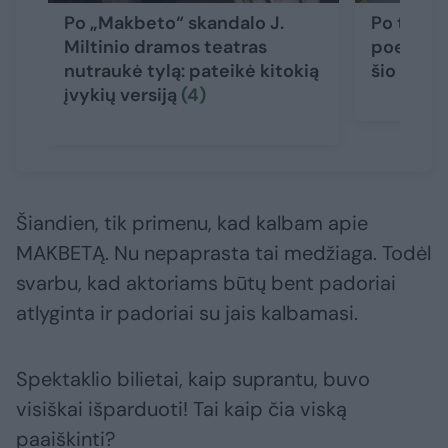
Po „Makbeto“ skandalo J.
Po teatr
Miltinio dramos teatras
poetės l
nutraukė tylą: pateikė kitokią
šio teks
įvykių versiją
(4)
Šiandien, tik primenu, kad kalbam apie
MAKBETĄ. Nu nepaprasta tai medžiaga. Todėl
svarbu, kad aktoriams būtų bent padoriai
atlyginta ir padoriai su jais kalbamasi.
Spektaklio bilietai, kaip suprantu, buvo
visiškai išparduoti! Tai kaip čia viską
paaiškinti?