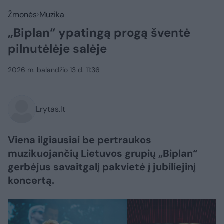
Žmonės
Muzika
„Biplan“ ypatingą progą šventė
pilnutėlėje salėje
2026 m. balandžio 13 d. 11:36
Lrytas.lt
Viena ilgiausiai be pertraukos
muzikuojančių Lietuvos grupių „Biplan“
gerbėjus savaitgalį pakvietė į jubiliejinį
koncertą.