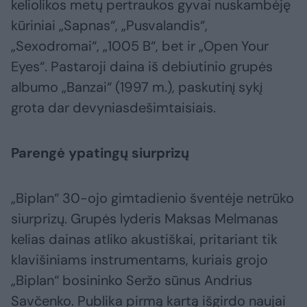
keliolikos metų pertraukos gyvai nuskambėję
kūriniai „Sapnas“, „Pusvalandis“,
„Sexodromai“, „1005 B“, bet ir „Open Your
Eyes“. Pastaroji daina iš debiutinio grupės
albumo „Banzai“ (1997 m.), paskutinį sykį
grota dar devyniasdešimtaisiais.
Parengė ypatingų siurprizų
„Biplan“ 30-ojo gimtadienio šventėje netrūko
siurprizų. Grupės lyderis Maksas Melmanas
kelias dainas atliko akustiškai, pritariant tik
klavišiniams instrumentams, kuriais grojo
„Biplan“ bosininko Seržo sūnus Andrius
Savčenko. Publika pirmą kartą išgirdo naujai