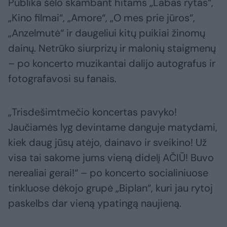
Publika šėlo skambant hitams „Labas rytas“,
„Kino filmai“, „Amore“, „O mes prie jūros“,
„Anzelmutė“ ir daugeliui kitų puikiai žinomų
dainų. Netrūko siurprizų ir malonių staigmenų
– po koncerto muzikantai dalijo autografus ir
fotografavosi su fanais.
„Trisdešimtmečio koncertas pavyko!
Jaučiamės lyg devintame danguje matydami,
kiek daug jūsų atėjo, dainavo ir sveikino! Už
visa tai sakome jums vieną didelį AČIŪ! Buvo
nerealiai gerai!“ – po koncerto socialiniuose
tinkluose dėkojo grupė „Biplan“, kuri jau rytoj
paskelbs dar vieną ypatingą naujieną.