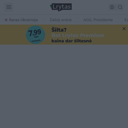
Karas Ukrainoje
Žalioji erdvė
Ačiū, Prezidente
E