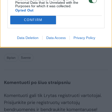
mini albumą.
Personal Data that Is Unrelated with the
Purposes for which it was collected.
Opted Out
Įspūdingą trisdešimtmečio kelionę grupė
CONFIRM
atšventė išskirtiniame jubiliejiniame koncerte
„Biplan 30: Gimtadienio koncertas“, kurio
Data Deletion
Data Access
Privacy Policy
akimirkas rasite nuotraukų galerijoje.
Biplan
Šventė
Komentuoti po šiuo straipsniu
Komentuoti gali tik Lrytas registruoti vartotojai.
Prisijunkite prie registruotų vartotojų
bendruomenės ir bendraukite komentaruose!