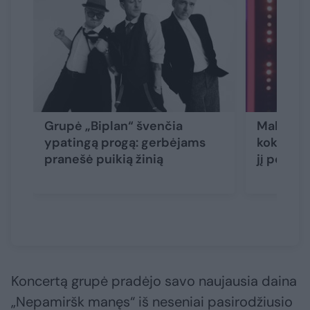
Grupė „Biplan“ švenčia
Maksas 
ypatingą progą: gerbėjams
kokiais p
pranešė puikią žinią
jį perau
Koncertą grupė pradėjo savo naujausia daina
„Nepamiršk manęs“ iš neseniai pasirodžiusio