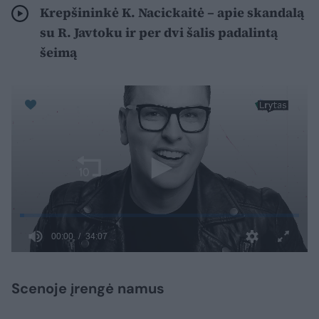
Krepšininkė K. Nacickaitė – apie skandalą
su R. Javtoku ir per dvi šalis padalintą
šeimą
Scenoje įrengė namus