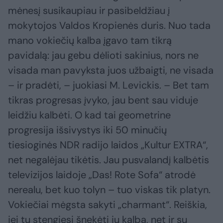
mėnesį susikaupiau ir pasibeldžiau į
mokytojos Valdos Kropienės duris. Nuo tada
mano vokiečių kalba įgavo tam tikrą
pavidalą: jau gebu dėlioti sakinius, nors ne
visada man pavyksta juos užbaigti, ne visada
– ir pradėti, – juokiasi M. Levickis. – Bet tam
tikras progresas įvyko, jau bent sau viduje
leidžiu kalbėti. O kad tai geometrine
progresija išsivystys iki 50 minučių
tiesioginės NDR radijo laidos „Kultur EXTRA“,
net negalėjau tikėtis. Jau pusvalandį kalbėtis
televizijos laidoje „Das! Rote Sofa“ atrodė
nerealu, bet kuo tolyn – tuo viskas tik platyn.
Vokiečiai mėgsta sakyti „charmant“. Reiškia,
jei tu stengiesi šnekėti jų kalba, net ir su