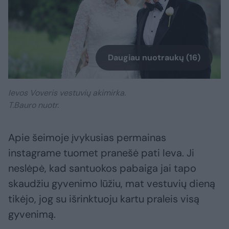
Daugiau nuotraukų (16)
Ievos Voveris vestuvių akimirka.
T.Bauro nuotr.
Apie šeimoje įvykusias permainas
instagrame tuomet pranešė pati Ieva. Ji
neslėpė, kad santuokos pabaiga jai tapo
skaudžiu gyvenimo lūžiu, mat vestuvių dieną
tikėjo, jog su išrinktuoju kartu praleis visą
gyvenimą.