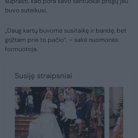
suprasti, kad pora savo santuokai progų jau
buvo suteikusi.
„Daug kartų buvome susitaikę ir bandę, bet
grįžtam prie to pačio“, – sakė nuomonės
formuotoja.
Susiję straipsniai