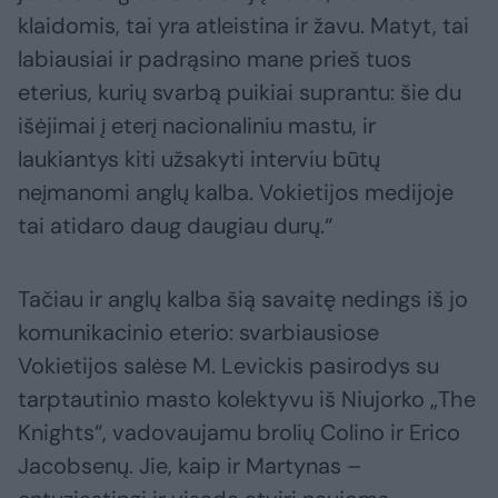
klaidomis, tai yra atleistina ir žavu. Matyt, tai
labiausiai ir padrąsino mane prieš tuos
eterius, kurių svarbą puikiai suprantu: šie du
išėjimai į eterį nacionaliniu mastu, ir
laukiantys kiti užsakyti interviu būtų
neįmanomi anglų kalba. Vokietijos medijoje
tai atidaro daug daugiau durų.“
Tačiau ir anglų kalba šią savaitę nedings iš jo
komunikacinio eterio: svarbiausiose
Vokietijos salėse M. Levickis pasirodys su
tarptautinio masto kolektyvu iš Niujorko „The
Knights“, vadovaujamu brolių Colino ir Erico
Jacobsenų. Jie, kaip ir Martynas –