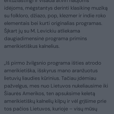
entuziastingi ir visada atviri naujoms
idėjoms, mėgstantys derinti klasikinę muziką
su folkloro, džiazo, pop, klezmer ir indie roko
elementais bei kurti originalias programas.
Šįkart jų su M. Levickiu atliekama
daugiadimensinė programa primins
amerikietiškus kalnelius.
„Iš pirmo žvilgsnio programa išties atrodo
amerikietiška, išskyrus mano aranžuotus
lietuvių liaudies kūrinius. Tačiau įdėmiau
pažvelgus, mes nuo Lietuvos nukeliausime iki
Šiaurės Amerikos, ten apsuksime keletą
amerikietiškų kalnelių kilpų ir vėl grįšime prie
tos pačios Lietuvos, kurioje – visų mūsų