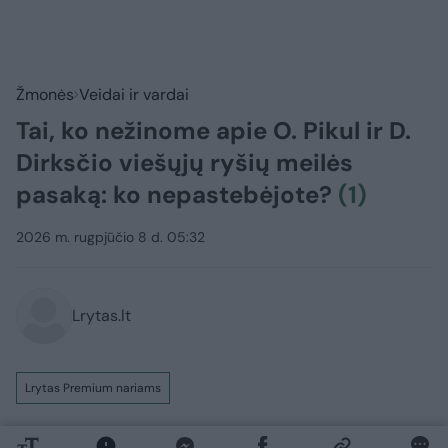
Žmonės
Veidai ir vardai
Tai, ko nežinome apie O. Pikul ir D.
Dirksčio viešųjų ryšių meilės
pasaką: ko nepastebėjote?
(1)
2026 m. rugpjūčio 8 d. 05:32
Lrytas.lt
Lrytas Premium nariams
Vos per pusmetį vizažo meistrė,