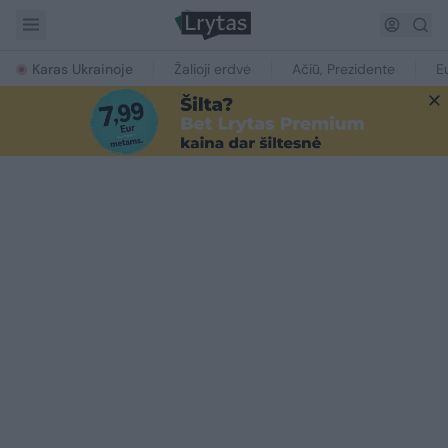
Karas Ukrainoje
Žalioji erdvė
Ačiū, Prezidente
E