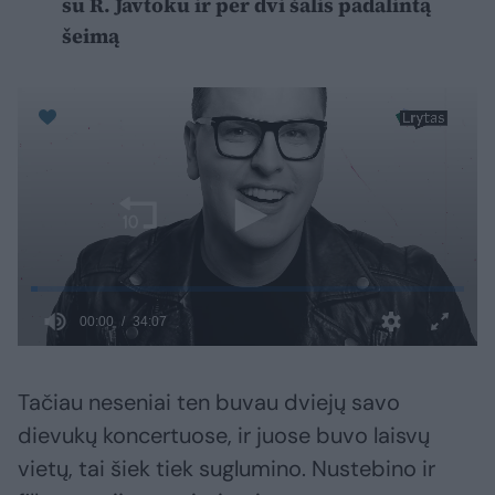
su R. Javtoku ir per dvi šalis padalintą
šeimą
Tačiau neseniai ten buvau dviejų savo
dievukų koncertuose, ir juose buvo laisvų
vietų, tai šiek tiek suglumino. Nustebino ir