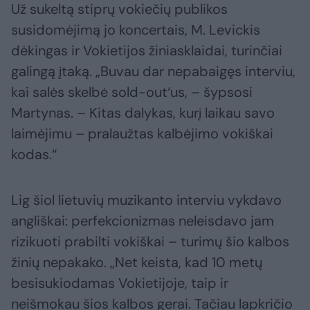
Už sukeltą stiprų vokiečių publikos
susidomėjimą jo koncertais, M. Levickis
dėkingas ir Vokietijos žiniasklaidai, turinčiai
galingą įtaką. „Buvau dar nepabaigęs interviu,
kai salės skelbė sold-out‘us, – šypsosi
Martynas. – Kitas dalykas, kurį laikau savo
laimėjimu – pralaužtas kalbėjimo vokiškai
kodas.“
Lig šiol lietuvių muzikanto interviu vykdavo
angliškai: perfekcionizmas neleisdavo jam
rizikuoti prabilti vokiškai – turimų šio kalbos
žinių nepakako. „Net keista, kad 10 metų
besisukiodamas Vokietijoje, taip ir
neišmokau šios kalbos gerai. Tačiau lapkričio