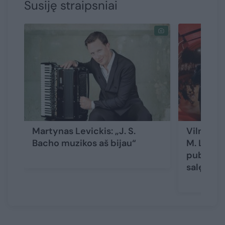
Susiję straipsniai
Martynas Levickis: „J. S.
Vilnių s
Bacho muzikos aš bijau“
M. Levic
publika a
salę
(1)