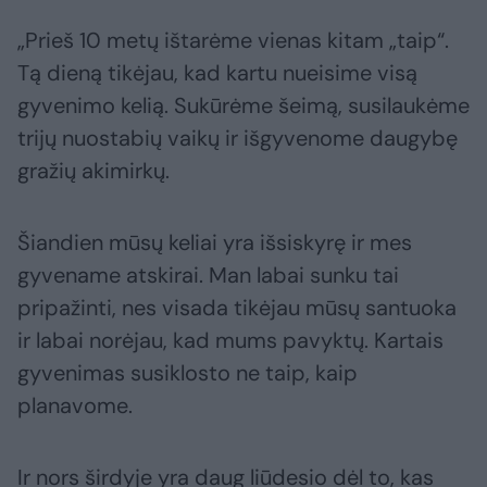
„Prieš 10 metų ištarėme vienas kitam „taip“.
Tą dieną tikėjau, kad kartu nueisime visą
gyvenimo kelią. Sukūrėme šeimą, susilaukėme
trijų nuostabių vaikų ir išgyvenome daugybę
gražių akimirkų.
Šiandien mūsų keliai yra išsiskyrę ir mes
gyvename atskirai. Man labai sunku tai
pripažinti, nes visada tikėjau mūsų santuoka
ir labai norėjau, kad mums pavyktų. Kartais
gyvenimas susiklosto ne taip, kaip
planavome.
Ir nors širdyje yra daug liūdesio dėl to, kas