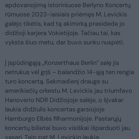
apdovanojimą istoriniuose Berlyno Koncertų
rūmuose 2023-iaisiais priėmęs M. Levickis
galėjo tikėtis, kad tą akimirką prasideda jo
didžioji karjera Vokietijoje. Tačiau tai, kas
vyksta šiuo metu, dar buvo sunku nuspėti.
Į įspūdingąją „Konzerthaus Berlin“ salę jis
netrukus vėl grįš – balandžio 14-ąją ten rengia
turo koncertą. Sekmadienį drauge su
amerikiečių orkestu M. Levickis jau triumfavo
Hanoverio NDR Didžiojoje salėje, o šįvakar
laukia didžiulis koncertas garsiojoje
Hamburgo Elbės filharmonijoje. Pastarųjų
koncertų bilietai buvo visiškai išparduoti jau
vasarį. Taip pat M. Levickio laukia