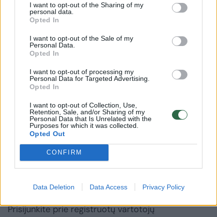
Vokietijoje, tačiau liepą džiuginsime ir
I want to opt-out of the Sharing of my
personal data.
Lietuvos klausytojus. Publika manęs vis
Opted In
klausia, kada koncertai Lietuvoje? Išpildysime
I want to opt-out of the Sale of my
pageidavimus. Tikiuosi ir pats spėti
Personal Data.
Opted In
pasimėgauti vasara: pirmą kartą gyvenime
I want to opt-out of processing my
rugpjūčio mėnesį aš atostogausiu!“ – dalijasi
Personal Data for Targeted Advertising.
Opted In
M. Levickis.
I want to opt-out of Collection, Use,
Retention, Sale, and/or Sharing of my
Personal Data that Is Unrelated with the
Martynas Levickis
koncertai
Vokietija
Purposes for which it was collected.
Opted Out
CONFIRM
Komentuoti po šiuo straipsniu
Data Deletion
Data Access
Privacy Policy
Komentuoti gali tik Lrytas registruoti vartotojai.
Prisijunkite prie registruotų vartotojų