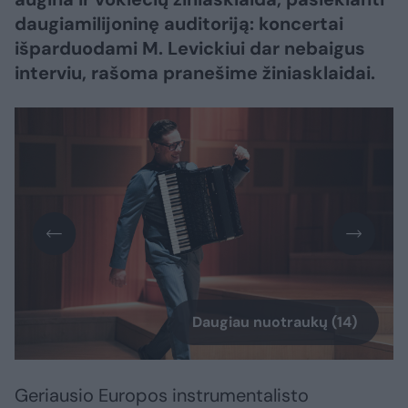
daugiamilijoninę auditoriją: koncertai
išparduodami M. Levickiui dar nebaigus
interviu, rašoma pranešime žiniasklaidai.
Daugiau nuotraukų (14)
Geriausio Europos instrumentalisto