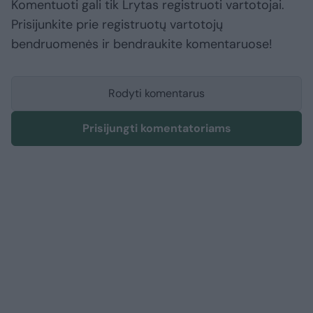
Komentuoti gali tik Lrytas registruoti vartotojai.
Prisijunkite prie registruotų vartotojų
bendruomenės ir bendraukite komentaruose!
Rodyti komentarus
Prisijungti komentatoriams