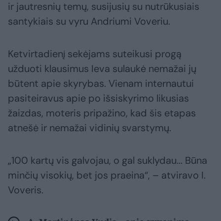
ir jautresnių temų, susijusių su nutrūkusiais
santykiais su vyru Andriumi Voveriu.
Ketvirtadienį sekėjams suteikusi progą
užduoti klausimus Ieva sulaukė nemažai jų
būtent apie skyrybas. Vienam internautui
pasiteiravus apie po išsiskyrimo likusias
žaizdas, moteris pripažino, kad šis etapas
atnešė ir nemažai vidinių svarstymų.
„100 kartų vis galvojau, o gal suklydau... Būna
minčių visokių, bet jos praeina“, – atviravo I.
Voveris.