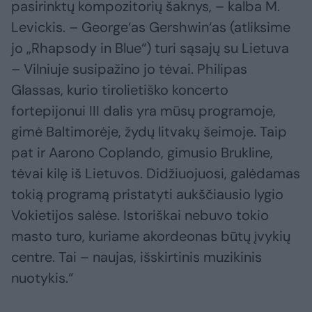
pasirinktų kompozitorių šaknys, – kalba M.
Levickis. – George‘as Gershwin‘as (atliksime
jo „Rhapsody in Blue“) turi sąsajų su Lietuva
– Vilniuje susipažino jo tėvai. Philipas
Glassas, kurio tirolietiško koncerto
fortepijonui III dalis yra mūsų programoje,
gimė Baltimorėje, žydų litvakų šeimoje. Taip
pat ir Aarono Coplando, gimusio Brukline,
tėvai kilę iš Lietuvos. Didžiuojuosi, galėdamas
tokią programą pristatyti aukščiausio lygio
Vokietijos salėse. Istoriškai nebuvo tokio
masto turo, kuriame akordeonas būtų įvykių
centre. Tai – naujas, išskirtinis muzikinis
nuotykis.“