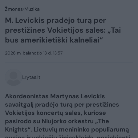
Žmonės
Muzika
M. Levickis pradėjo turą per
prestižines Vokietijos sales: „Tai
bus amerikietiški kalneliai“
2026 m. balandžio 13 d. 13:57
Lrytas.lt
Akordeonistas Martynas Levickis
savaitgalį pradėjo turą per prestižines
Vokietijos koncertų sales, kuriose
pasirodo su Niujorko orkestru „The
Knights“. Lietuvių menininko populiarumą
augina ir vokiečių žiniasklaida, pasiekianti