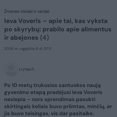
Žmonės
Veidai ir vardai
Ieva Voveris – apie tai, kas vyksta
po skyrybų: prabilo apie alimentus
ir abejones
(4)
2026 m. rugpjūčio 8 d. 07:11
Lrytas.lt
Po 10 metų trukusios santuokos naują
gyvenimo etapą pradėjusi Ieva Voveris
neslepia – nors sprendimas pasukti
skirtingais keliais buvo priimtas, minčių, ar
jis buvo teisingas, vis dar pasitaiko.