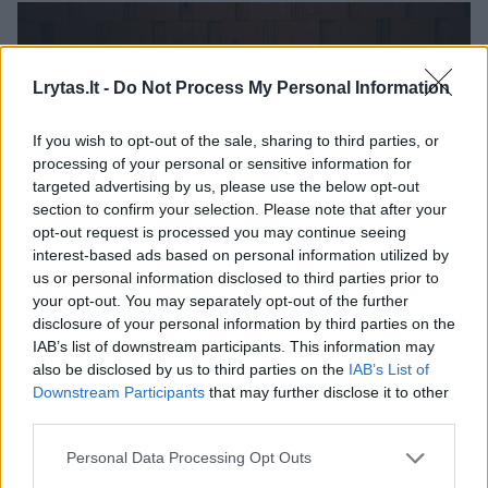
Lrytas.lt -
Do Not Process My Personal Information
If you wish to opt-out of the sale, sharing to third parties, or
processing of your personal or sensitive information for
targeted advertising by us, please use the below opt-out
section to confirm your selection. Please note that after your
opt-out request is processed you may continue seeing
interest-based ads based on personal information utilized by
Daugiau nuotraukų (14)
us or personal information disclosed to third parties prior to
your opt-out. You may separately opt-out of the further
disclosure of your personal information by third parties on the
M. Levickis pradėjo turą per prestižines Vokietijos sales.
IAB’s list of downstream participants. This information may
S. L. Schirmer nuotr.
also be disclosed by us to third parties on the
IAB’s List of
Downstream Participants
that may further disclose it to other
third parties.
Intensyvus koncertinis etapas tęsis iki
vidurvasario. „Birželį dar aktyviai leisiu
Personal Data Processing Opt Outs