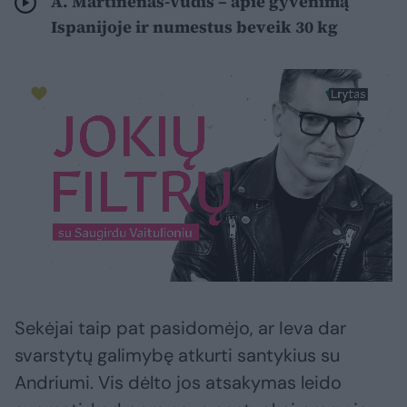
A. Martinėnas-Vudis – apie gyvenimą
Ispanijoje ir numestus beveik 30 kg
Sekėjai taip pat pasidomėjo, ar Ieva dar
svarstytų galimybę atkurti santykius su
Andriumi. Vis dėlto jos atsakymas leido