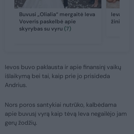
Buvusi „Olialia“ mergaitė Ieva
Ieva Vov
Voveris paskelbė apie
žinią: „A
skyrybas su vyru
(7)
Ievos buvo paklausta ir apie finansinį vaikų
išlaikymą bei tai, kaip prie jo prisideda
Andrius.
Nors poros santykiai nutrūko, kalbėdama
apie buvusį vyrą kaip tėvą Ieva negailėjo jam
gerų žodžių.