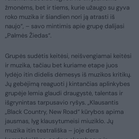
žmonėms, bet ir tiems, kurie užaugo su gyva
roko muzika ir šiandien nori ją atrasti iš
naujo“, – savo mintimis apie grupę dalijasi
„Palmės Žiedas“.
Grupės sudėtis keitėsi, neišvengiamai keitėsi
ir muzika, tačiau bet kuriame etape juos
lydėjo itin didelis dėmesys iš muzikos kritikų.
Jų gebėjimą reaguoti į kintančias aplinkybes
grupėje lemia glaudi draugystė, talentas ir
išgrynintas tarpusavio ryšys. „Klausantis
„Black Country, New Road“ kūrybos apima
jausmas, lyg klausytumeisi miuziklo. Jų
muzika itin teatrališka – joje dera