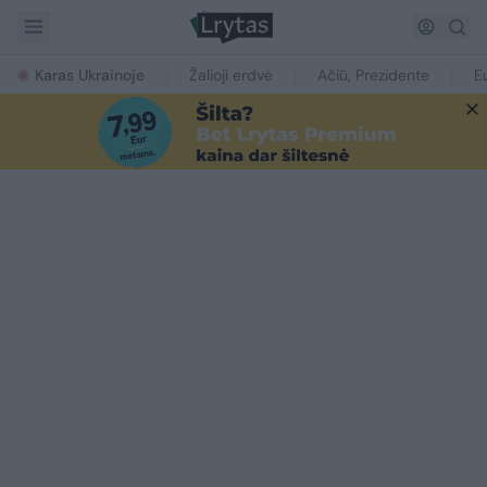
Karas Ukrainoje
Žalioji erdvė
Ačiū, Prezidente
E