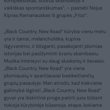
kompleksiškas, sodrus skambesys ir
vaikiškas spontaniškumas“, – pastebi Nojus
Kipras Ramanauskas iš grupės „Frizz“.
„Black Country, New Road“ kūryba vienu metu
yra ir tamsi, melancholiška, kupina
išgyvenimo, ir blizganti, pasakojanti įdomias
istorijas bei pasižyminti švariu skambesiu.
Muzika intensyvi su daug sluoksnių ir žavesio.
„Black Country, New Road“ yra viena
įdomiausių ir sparčiausiai besikeičiančių
grupių pasaulyje. Man atrodo, kad kiekviena
galimybė išgirsti „Black Country, New Road“
gyvai yra išskirtinė proga patirti juos būtent
tokioje kūrybinėje būsenoje, etape, kokiame