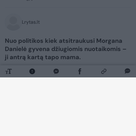
Lrytas.lt
Nuo politikos kiek atsitraukusi Morgana
Danielė gyvena džiugiomis nuotaikomis –
ji antrą kartą tapo mama.