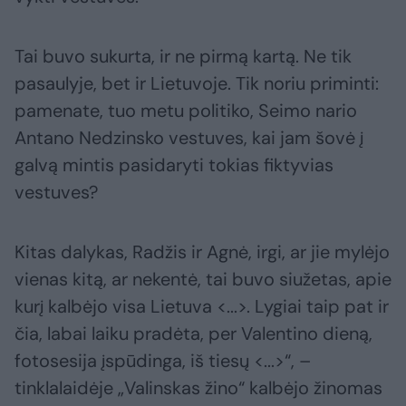
Tai buvo sukurta, ir ne pirmą kartą. Ne tik
pasaulyje, bet ir Lietuvoje. Tik noriu priminti:
pamenate, tuo metu politiko, Seimo nario
Antano Nedzinsko vestuves, kai jam šovė į
galvą mintis pasidaryti tokias fiktyvias
vestuves?
Kitas dalykas, Radžis ir Agnė, irgi, ar jie mylėjo
vienas kitą, ar nekentė, tai buvo siužetas, apie
kurį kalbėjo visa Lietuva <...>. Lygiai taip pat ir
čia, labai laiku pradėta, per Valentino dieną,
fotosesija įspūdinga, iš tiesų <...>“, –
tinklalaidėje „Valinskas žino“ kalbėjo žinomas