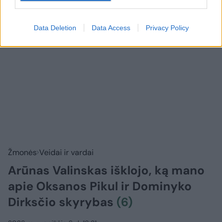
Data Deletion
Data Access
Privacy Policy
Žmonės
Veidai ir vardai
Arūnas Valinskas išklojo, ką mano
apie Oksanos Pikul ir Dominyko
Dirksčio skyrybas
(6)