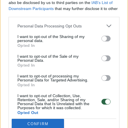
grupę, kuri keičia šiuolaikinės muzikos veidą.
also be disclosed by us to third parties on the
IAB’s List of
Downstream Participants
that may further disclose it to other
third parties.
muzikantai
Koncertas
Vilnius
Personal Data Processing Opt Outs
I want to opt-out of the Sharing of my
personal data.
Opted In
Komentuoti po šiuo straipsniu
I want to opt-out of the Sale of my
Personal Data.
Komentuoti gali tik Lrytas registruoti vartotojai.
Opted In
Prisijunkite prie registruotų vartotojų
I want to opt-out of processing my
bendruomenės ir bendraukite komentaruose!
Personal Data for Targeted Advertising.
Opted In
I want to opt-out of Collection, Use,
Rodyti komentarus
Retention, Sale, and/or Sharing of my
Personal Data that Is Unrelated with the
Purposes for which it was collected.
Opted Out
Prisijungti komentatoriams
CONFIRM