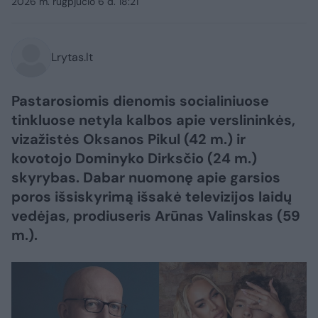
2026 m. rugpjūčio 6 d. 18:21
Lrytas.lt
Pastarosiomis dienomis socialiniuose
tinkluose netyla kalbos apie verslininkės,
vizažistės Oksanos Pikul (42 m.) ir
kovotojo Dominyko Dirksčio (24 m.)
skyrybas. Dabar nuomonę apie garsios
poros išsiskyrimą išsakė televizijos laidų
vedėjas, prodiuseris Arūnas Valinskas (59
m.).