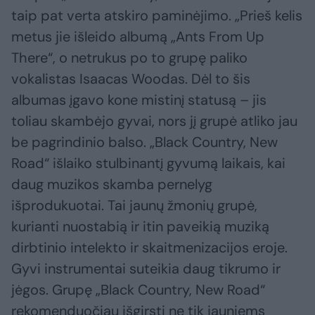
taip pat verta atskiro paminėjimo. „Prieš kelis
metus jie išleido albumą „Ants From Up
There“, o netrukus po to grupę paliko
vokalistas Isaacas Woodas. Dėl to šis
albumas įgavo kone mistinį statusą – jis
toliau skambėjo gyvai, nors jį grupė atliko jau
be pagrindinio balso. „Black Country, New
Road“ išlaiko stulbinantį gyvumą laikais, kai
daug muzikos skamba pernelyg
išprodukuotai. Tai jaunų žmonių grupė,
kurianti nuostabią ir itin paveikią muziką
dirbtinio intelekto ir skaitmenizacijos eroje.
Gyvi instrumentai suteikia daug tikrumo ir
jėgos. Grupę „Black Country, New Road“
rekomenduočiau išgirsti ne tik jauniems