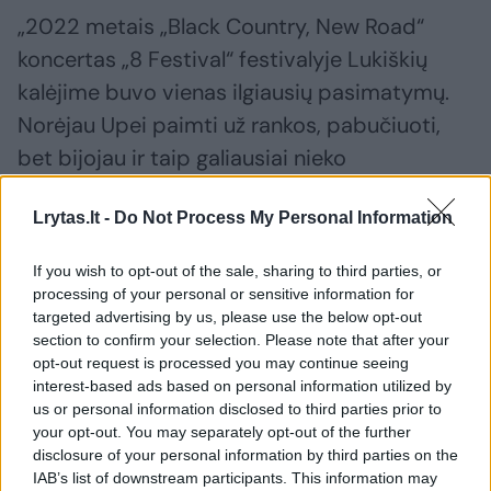
„2022 metais „Black Country, New Road“
koncertas „8 Festival“ festivalyje Lukiškių
kalėjime buvo vienas ilgiausių pasimatymų.
Norėjau Upei paimti už rankos, pabučiuoti,
bet bijojau ir taip galiausiai nieko
nepadariau“, – prisimena Tomas Lučiūnas iš
Lrytas.lt -
Do Not Process My Personal Information
grupės „Arklio Galia“. „Bet apsikabinom ir po
koncerto pakštelėjau Tomui žandą. Galima
If you wish to opt-out of the sale, sharing to third parties, or
sakyti, kad tai buvo mūsų santykių pradžios
processing of your personal or sensitive information for
targeted advertising by us, please use the below opt-out
koncertas“, – šypsosi menininkė Upė Lučiūna.
section to confirm your selection. Please note that after your
opt-out request is processed you may continue seeing
interest-based ads based on personal information utilized by
„Black Country, New Road“ viešnagė Vilniuje –
us or personal information disclosed to third parties prior to
ne tik svarbus įvykis muzikantams, grupės
your opt-out. You may separately opt-out of the further
disclosure of your personal information by third parties on the
gerbėjams, bet ir galimybė gyvai išgirsti
IAB’s list of downstream participants. This information may