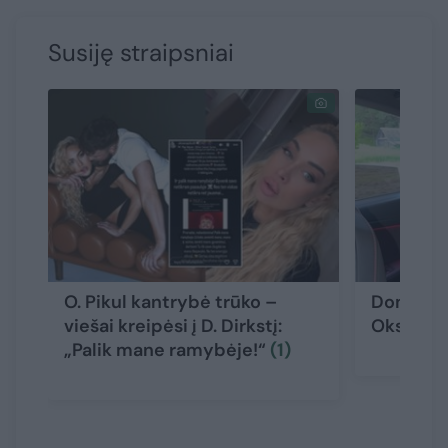
Susiję straipsniai
O. Pikul kantrybė trūko –
Dominyka
viešai kreipėsi į D. Dirkstį:
Oksanos 
„Palik mane ramybėje!“
(1)