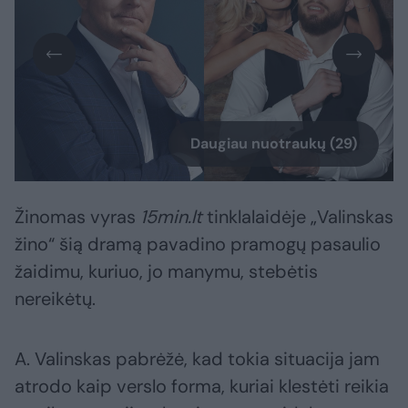
Daugiau nuotraukų (29)
Žinomas vyras
15min.lt
tinklalaidėje „Valinskas
žino“ šią dramą pavadino pramogų pasaulio
žaidimu, kuriuo, jo manymu, stebėtis
nereikėtų.
A. Valinskas pabrėžė, kad tokia situacija jam
atrodo kaip verslo forma, kuriai klestėti reikia