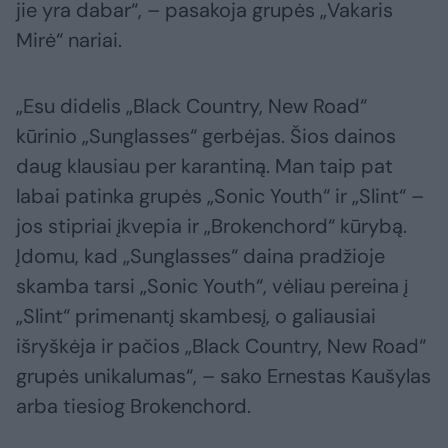
jie yra dabar“, – pasakoja grupės „Vakaris
Mirė“ nariai.
„Esu didelis „Black Country, New Road“
kūrinio „Sunglasses“ gerbėjas. Šios dainos
daug klausiau per karantiną. Man taip pat
labai patinka grupės „Sonic Youth“ ir „Slint“ –
jos stipriai įkvepia ir „Brokenchord“ kūrybą.
Įdomu, kad „Sunglasses“ daina pradžioje
skamba tarsi „Sonic Youth“, vėliau pereina į
„Slint“ primenantį skambesį, o galiausiai
išryškėja ir pačios „Black Country, New Road“
grupės unikalumas“, – sako Ernestas Kaušylas
arba tiesiog Brokenchord.