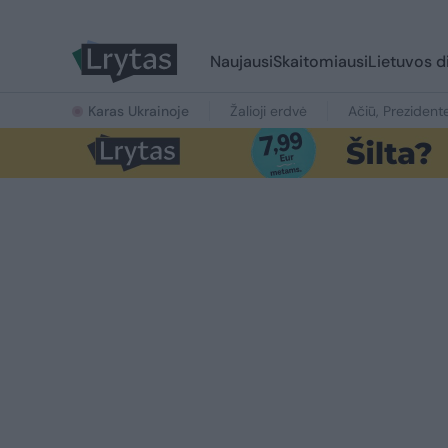
Naujausi
Skaitomiausi
Lietuvos d
Karas Ukrainoje
Žalioji erdvė
Ačiū, Prezident