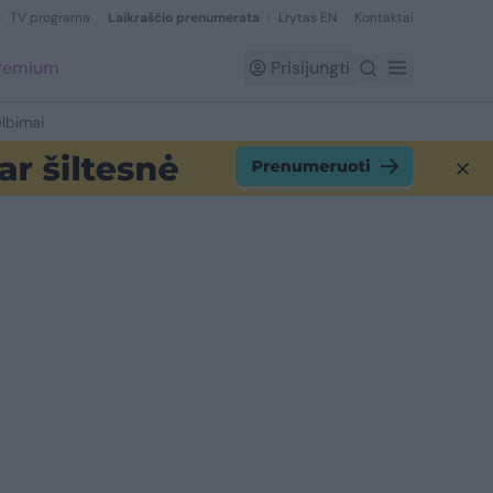
TV programa
Laikraščio prenumerata
Lrytas EN
Kontaktai
Premium
Prisijungti
lbimai