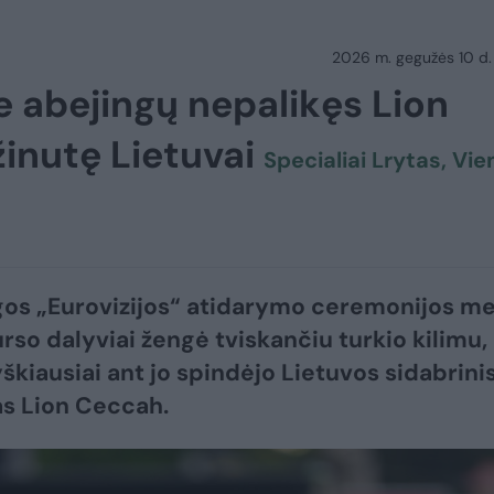
2026 m. gegužės 10 d.
e abejingų nepalikęs Lion
inutę Lietuvai
Specialiai Lrytas, Vie
gos „Eurovizijos“ atidarymo ceremonijos m
rso dalyviai žengė tviskančiu turkio kilimu,
yškiausiai ant jo spindėjo Lietuvos sidabrini
s Lion Ceccah.