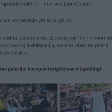
truputėlį sveiktu“, – atviravo Lion Ceccah.
aikos komandoje yra labai geros.
ndrai, pasitariame. „Eurovizijoje“ nori, nenori yr
iną komandą ir delegaciją, kurie tai daro ne pirmą
tyti dalykus.
ymo galerija: Europos žvaigždynas ir įspūdingi