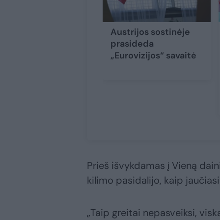
Austrijos sostinėje
prasideda
„Eurovizijos“ savaitė
Prieš išvykdamas į Vieną dain
kilimo pasidalijo, kaip jaučias
„Taip greitai nepasveiksi, visk