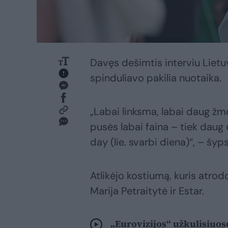
Davęs dešimtis interviu Lietuv
spinduliavo pakilia nuotaika.
„Labai linksma, labai daug žmo
pusės labai faina – tiek daug
day (lie. svarbi diena)“, – šyp
Atlikėjo kostiumą, kuris atrodo
Marija Petraitytė ir Estar.
„Eurovizijos“ užkulisiuose