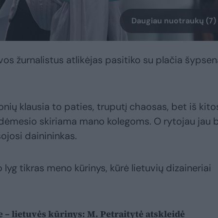
Daugiau nuotraukų (7)
os žurnalistus atlikėjas pasitiko su plačia šypsena
nių klausia to paties, truputį chaosas, bet iš kito
 dėmesio skiriama mano kolegoms. O rytojau jau 
sojosi dainininkas.
 lyg tikras meno kūrinys, kūrė lietuvių dizaineriai
 – lietuvės kūrinys: M. Petraitytė atskleidė