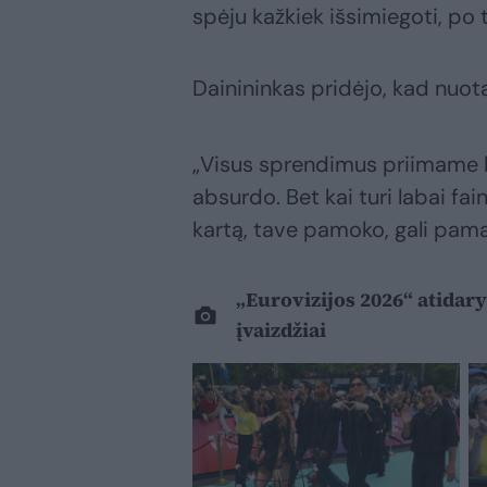
spėju kažkiek išsimiegoti, po 
Dainininkas pridėjo, kad nuot
„Visus sprendimus priimame be
absurdo. Bet kai turi labai fa
kartą, tave pamoko, gali pama
„Eurovizijos 2026“ atidar
įvaizdžiai