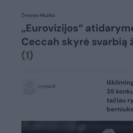
Žmonės
Muzika
„Eurovizijos“ atidarym
Ceccah skyrė svarbią ž
(1)
Iškilmin
Lrytas.lt
35 konku
tačiau r
berniuka