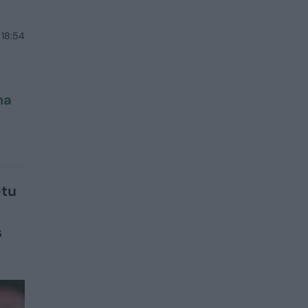
 18:54
na
etu
s