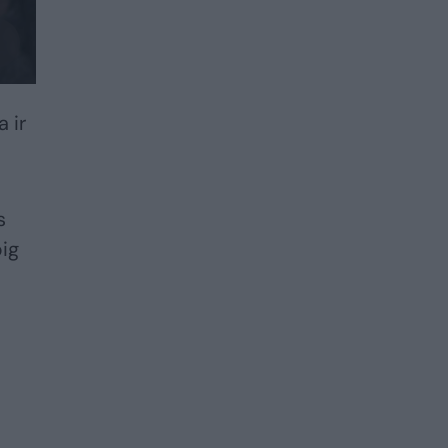
 ir
s
big