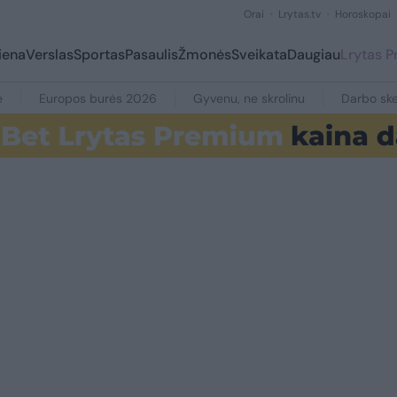
Orai
Lrytas.tv
Horoskopai
iena
Verslas
Sportas
Pasaulis
Žmonės
Sveikata
Daugiau
Lrytas 
e
Europos burės 2026
Gyvenu, ne skrolinu
Darbo ske