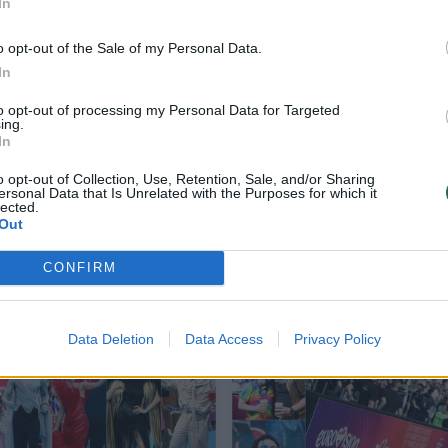
In
o opt-out of the Sale of my Personal Data.
In
tokio kiekio pokalbių su žiniasklaida kiek pavarg
to opt-out of processing my Personal Data for Targeted
ing.
In
o opt-out of Collection, Use, Retention, Sale, and/or Sharing
kas gerai, rytoj užduotis susitvarkyti garsą ausys
ersonal Data that Is Unrelated with the Purposes for which it
lected.
i būti“, – sakė jis.
Out
CONFIRM
Data Deletion
Data Access
Privacy Policy