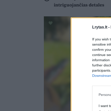
intriguojančias detales
Lrytas.lt -
If you wish 
sensitive in
confirm you
continue se
information 
further disc
participants
Downstream 
Persona
I want t