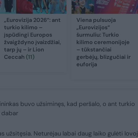
„Eurovizija 2026“: ant
Viena pulsuoja
turkio kilimo –
„Eurovizijos“
įspūdingi Europos
šurmuliu: Turkio
žvaigždyno įvaizdžiai,
kilimo ceremonijoje
tarp jų – ir Lion
– tūkstančiai
Ceccah
(11)
gerbėjų, blizgučiai ir
euforija
ininkas buvo užsiminęs, kad peršalo, o ant turkio
i dabar
as užsitęsia. Neturėjau labai daug laiko gulėti lovo