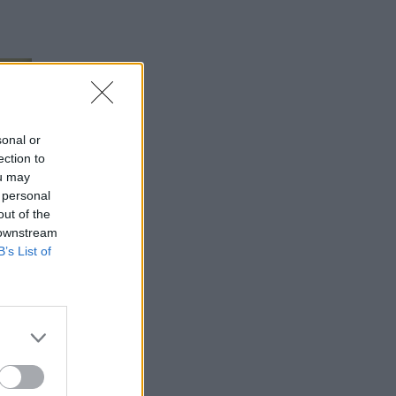
sonal or
ection to
ou may
 personal
out of the
 downstream
B’s List of