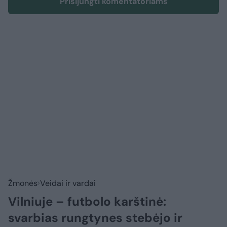
Prisijungti komentatoriams
Žmonės
Veidai ir vardai
Vilniuje – futbolo karštinė:
svarbias rungtynes stebėjo ir