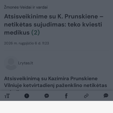
Žmonės
Veidai ir vardai
Atsisveikinime su K. Prunskiene –
netikėtas sujudimas: teko kviesti
medikus
(2)
2026 m. rugpjūčio 6 d. 11:23
Lrytas.lt
Atsisveikinimą su Kazimira Prunskiene
Vilniuje ketvirtadienį paženklino netikėtas
sujudimas.