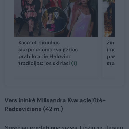
Kasmet bičiulius
Žinomi ž
šiurpinančios žvaigždės
įmantriai
prabilo apie Helovino
pasakė, 
tradicijas: jos skiriasi
(1)
stalo
Verslininkė Milisandra Kvaraciejūtė-
Radzevičienė (42 m.)
Norėčiau pradėti nuo savęs. Linkiu sau labiau