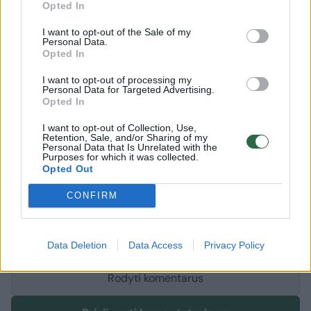
kai tik nusprendžiame tai daryti. Kam laukti
Opted In
365 dienas?
I want to opt-out of the Sale of my
Personal Data.
Opted In
Savaitės klausimas
naujametis pažadas
Diana Vapsvė
I want to opt-out of processing my
Personal Data for Targeted Advertising.
Rodyti daugiau žymių
Opted In
I want to opt-out of Collection, Use,
Retention, Sale, and/or Sharing of my
Personal Data that Is Unrelated with the
Komentuoti po šiuo straipsniu
Purposes for which it was collected.
Opted Out
Komentuoti gali tik Lrytas registruoti vartotojai.
CONFIRM
Prisijunkite prie registruotų vartotojų
bendruomenės ir bendraukite komentaruose!
Data Deletion
Data Access
Privacy Policy
Rodyti komentarus