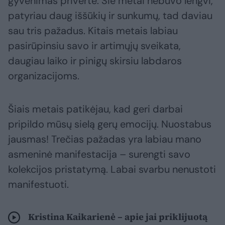
gyvenimas privertė. Šie metai nebuvo lengvi,
patyriau daug iššūkių ir sunkumų, tad daviau
sau tris pažadus. Kitais metais labiau
pasirūpinsiu savo ir artimųjų sveikata,
daugiau laiko ir pinigų skirsiu labdaros
organizacijoms.
Šiais metais patikėjau, kad geri darbai
pripildo mūsų sielą gerų emocijų. Nuostabus
jausmas! Trečias pažadas yra labiau mano
asmeninė manifestacija – surengti savo
kolekcijos pristatymą. Labai svarbu nenustoti
manifestuoti.
Kristina Kaikarienė – apie jai priklijuotą