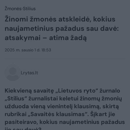
Žmonės
Stilius
Žinomi žmonės atskleidė, kokius
naujametinius pažadus sau davė:
atsakymai – atima žadą
2025 m. sausio 1 d. 18:53
Lrytas.lt
Kiekvieną savaitę „Lietuvos ryto“ žurnalo
„Stilius“ žurnalistai keletui žinomų žmonių
užduoda vieną vienintelį klausimą, skirtą
rubrikai „Savaitės klausimas“. Šįkart jie
pasiteiravo, kokius naujametinius pažadus
jie sau davė?