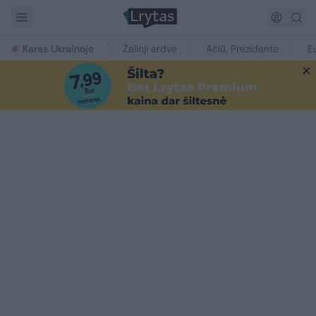
Karas Ukrainoje
Žalioji erdvė
Ačiū, Prezidente
E