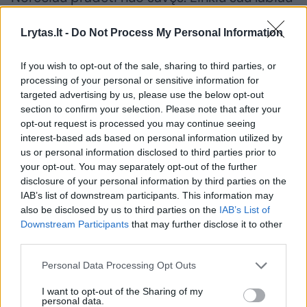
tikėti savimi, daugiau galvoti apie savo
Lrytas.lt -
Do Not Process My Personal Information
gyvenimą. Nepamiršti, kas man yra gerai ir ką
galėčiau duoti pasauliui. Norėčiau labiau
If you wish to opt-out of the sale, sharing to third parties, or
tikėti savo vertybėmis, siekti savo tikslų ir
processing of your personal or sensitive information for
targeted advertising by us, please use the below opt-out
tuo pat metu visur jausti pusiausvyrą. Tad
section to confirm your selection. Please note that after your
linkiu sau turėti jėgų viską daryti tik iš meilės
opt-out request is processed you may continue seeing
interest-based ads based on personal information utilized by
ir nuoširdžiai.
us or personal information disclosed to third parties prior to
your opt-out. You may separately opt-out of the further
disclosure of your personal information by third parties on the
Lenktynininkas Benediktas Vanagas (47
IAB’s list of downstream participants. This information may
m.)
also be disclosed by us to third parties on the
IAB’s List of
Downstream Participants
that may further disclose it to other
third parties.
Naujametiniai pažadai – keblus reikalas.
Personal Data Processing Opt Outs
Priskirčiau juos tiems, kurie pažadų neištesi.
Juk pokytį mes galime daryti kiekvieną dieną,
I want to opt-out of the Sharing of my
personal data.