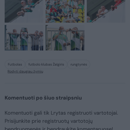
Futbolas
futbolo klubas Žalgiris
rungtynės
Rodyti daugiau žymių
Komentuoti po šiuo straipsniu
Komentuoti gali tik Lrytas registruoti vartotojai.
Prisijunkite prie registruotų vartotojų
bendruomenės ir bendraukite komentaruose!