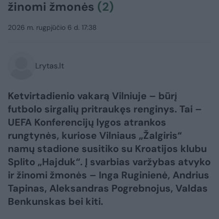
žinomi žmonės
(2)
2026 m. rugpjūčio 6 d. 17:38
Lrytas.lt
Ketvirtadienio vakarą Vilniuje – būrį
futbolo sirgalių pritraukęs renginys. Tai –
UEFA Konferencijų lygos atrankos
rungtynės, kuriose Vilniaus „Žalgiris“
namų stadione susitiko su Kroatijos klubu
Splito „Hajduk“. Į svarbias varžybas atvyko
ir žinomi žmonės – Inga Ruginienė, Andrius
Tapinas, Aleksandras Pogrebnojus, Valdas
Benkunskas bei kiti.