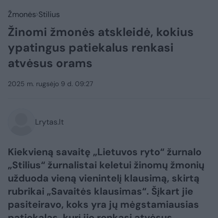
Žmonės
Stilius
Žinomi žmonės atskleidė, kokius
ypatingus patiekalus renkasi
atvėsus orams
2025 m. rugsėjo 9 d. 09:27
Lrytas.lt
Kiekvieną savaitę „Lietuvos ryto“ žurnalo
„Stilius“ žurnalistai keletui žinomų žmonių
užduoda vieną vienintelį klausimą, skirtą
rubrikai „Savaitės klausimas“. Šįkart jie
pasiteiravo, koks yra jų mėgstamiausias
patiekalas, kurį jie renkasi atvėsus