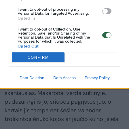
kalbėti – metas pasinerti į vasarą žiemai
I want to opt-out of processing my
suruoštą šaldiklį – o ten visko nemažai. Mūsų
Personal Data for Targeted Advertising.
Opted In
šeimoje ruduo (o Lietuvoje tai galioja beveik
I want to opt-out of Collection, Use,
visiems metų laikams) neįsivaizduojamas be
Retention, Sale, and/or Sharing of my
Personal Data that Is Unrelated with the
vištienos sultinio.
Purposes for which it was collected.
Opted Out
Kartą per savaitę visą dieną iš kruopščiai
CONFIRM
atrinktų 12 sparnelių verdu didelį puodą. Jis
tampa daugybės kasdienių patiekalų
Data Deletion
Data Access
Privacy Policy
pagrindu, todėl net sunku pasakyti, kuris yra
skaniausias. Makaronai verda sultinyje,
padažai irgi iš jo, sriubos pagrįstos juo, o
kartais jis tampa net šešias valandas
troškintos ėriuko kojos ar jaučio kulno „siela“.