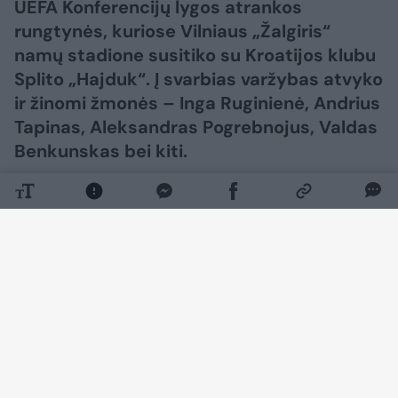
UEFA Konferencijų lygos atrankos
rungtynės, kuriose Vilniaus „Žalgiris“
namų stadione susitiko su Kroatijos klubu
Splito „Hajduk“. Į svarbias varžybas atvyko
ir žinomi žmonės – Inga Ruginienė, Andrius
Tapinas, Aleksandras Pogrebnojus, Valdas
Benkunskas bei kiti.
Daugiau nuotraukų (23)