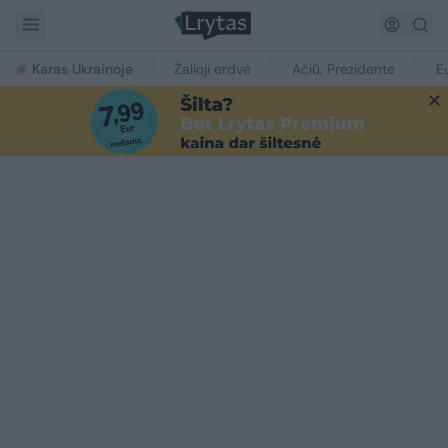
Karas Ukrainoje
Žalioji erdvė
Ačiū, Prezidente
E