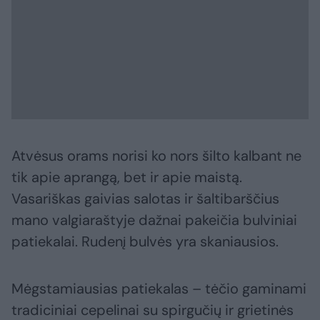
Atvėsus orams norisi ko nors šilto kalbant ne
tik apie aprangą, bet ir apie maistą.
Vasariškas gaivias salotas ir šaltibarščius
mano valgiaraštyje dažnai pakeičia bulviniai
patiekalai. Rudenį bulvės yra skaniausios.
Mėgstamiausias patiekalas – tėčio gaminami
tradiciniai cepelinai su spirgučių ir grietinės