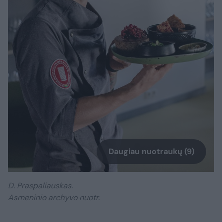
Daugiau nuotraukų (9)
D. Praspaliauskas.
Asmeninio archyvo nuotr.