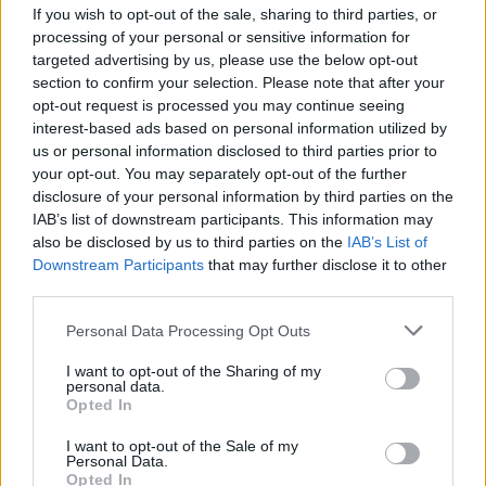
If you wish to opt-out of the sale, sharing to third parties, or
processing of your personal or sensitive information for
Žadą atimančiose I.
Žilvinas 
targeted advertising by us, please use the below opt-out
Budrienės sūnaus vestuvėse
išpažinči
section to confirm your selection. Please note that after your
opt-out request is processed you may continue seeing
– džiaugsmo ašaros ir iššūkiai
„Man bu
interest-based ads based on personal information utilized by
prieš pat ceremoniją: „Teko
didelis 
us or personal information disclosed to third parties prior to
aiškintis“
(3)
your opt-out. You may separately opt-out of the further
disclosure of your personal information by third parties on the
IAB’s list of downstream participants. This information may
also be disclosed by us to third parties on the
IAB’s List of
Downstream Participants
that may further disclose it to other
third parties.
Virtuvės šefas Deivydas Praspaliauskas
(36 m.)
Personal Data Processing Opt Outs
I want to opt-out of the Sharing of my
personal data.
Keistas jausmas kalbėti apie vasarą, kuri, kaip
Opted In
mėgstame pajuokauti, šiemet taip ir neatėjo,
I want to opt-out of the Sale of my
Personal Data.
o jau atvėso orai. Bet apie ką gi daugiau
Opted In