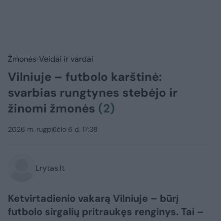
Žmonės
Veidai ir vardai
Vilniuje – futbolo karštinė:
svarbias rungtynes stebėjo ir
žinomi žmonės
(2)
2026 m. rugpjūčio 6 d. 17:38
Lrytas.lt
Ketvirtadienio vakarą Vilniuje – būrį
futbolo sirgalių pritraukęs renginys. Tai –