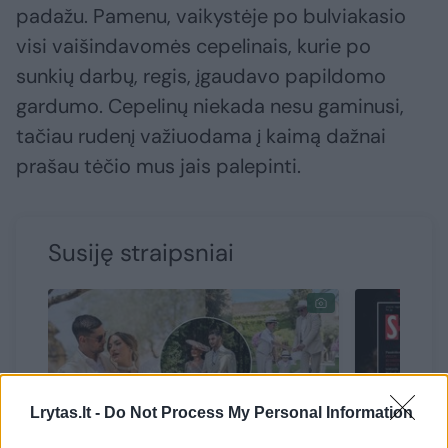
padažu. Pamenu, vaikystėje po bulviakasio
visi vaišindavomės cepelinais, kurie po
sunkių darbų, regis, įgaudavo papildomo
gardumo. Cepelinų niekada nesu gaminusi,
tačiau rudenį važiuodama į kaimą dažnai
prašau tėčio mus jais palepinti.
Susiję straipsniai
Lrytas.lt -
Do Not Process My Personal Information