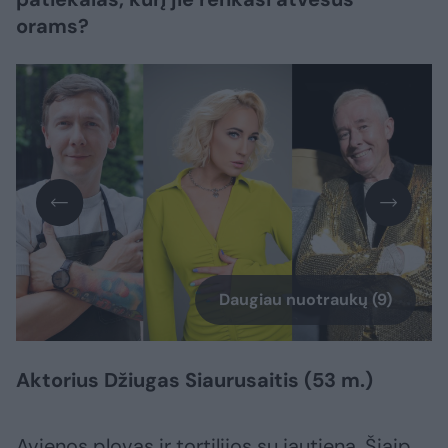
orams?
Daugiau nuotraukų (9)
Aktorius Džiugas Siaurusaitis (53 m.)
Avienos plovas ir tortilijos su jautiena. Šiaip