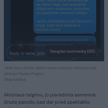
Daugiau nuotraukų (25)
Tado Gryn žinutė teatro meno vadovui, režisieriui bei
aktoriui Pauliui Pinigiui.
Stop kadras.
Aktoriaus teigimu, jo paviešinta asmeninė
žinutė parodo, kad dar prieš spektaklio