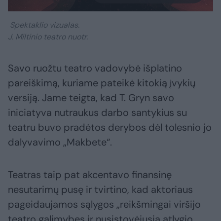
Spektaklio vizualas.
J. Miltinio teatro nuotr.
Savo ruožtu teatro vadovybė išplatino
pareiškimą, kuriame pateikė kitokią įvykių
versiją. Jame teigta, kad T. Gryn savo
iniciatyva nutraukus darbo santykius su
teatru buvo pradėtos derybos dėl tolesnio jo
dalyvavimo „Makbete“.
Teatras taip pat akcentavo finansinę
nesutarimų pusę ir tvirtino, kad aktoriaus
pageidaujamos sąlygos „reikšmingai viršijo
teatro galimybes ir nusistovėjusią atlygio