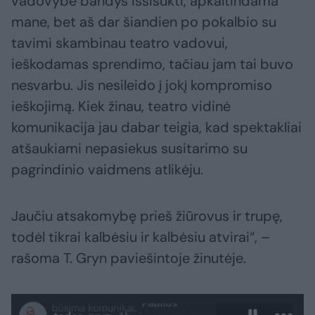
vadovybė bandys išsisukti, apkaltindama
mane, bet aš dar šiandien po pokalbio su
tavimi skambinau teatro vadovui,
ieškodamas sprendimo, tačiau jam tai buvo
nesvarbu. Jis nesileido į jokį kompromiso
ieškojimą. Kiek žinau, teatro vidinė
komunikacija jau dabar teigia, kad spektakliai
atšaukiami nepasiekus susitarimo su
pagrindinio vaidmens atlikėju.
Jaučiu atsakomybę prieš žiūrovus ir trupę,
todėl tikrai kalbėsiu ir kalbėsiu atvirai“, –
rašoma T. Gryn paviešintoje žinutėje.