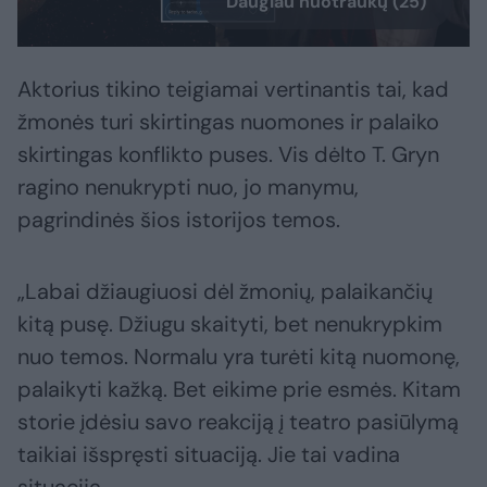
Daugiau nuotraukų (25)
Aktorius tikino teigiamai vertinantis tai, kad
žmonės turi skirtingas nuomones ir palaiko
skirtingas konflikto puses. Vis dėlto T. Gryn
ragino nenukrypti nuo, jo manymu,
pagrindinės šios istorijos temos.
„Labai džiaugiuosi dėl žmonių, palaikančių
kitą pusę. Džiugu skaityti, bet nenukrypkim
nuo temos. Normalu yra turėti kitą nuomonę,
palaikyti kažką. Bet eikime prie esmės. Kitam
storie įdėsiu savo reakciją į teatro pasiūlymą
taikiai išspręsti situaciją. Jie tai vadina