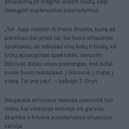
atšaukimą jis mėgino ieškoti būdų, kaip
išsaugoti suplanuotus pasirodymus.
„Tai , kaip matom iš mano žinutės, kurią aš
parašiau dar prieš tai, kai buvo atšauktas
spektaklis, aš ieškojau visų kelių ir būdų, kd
būtų apsaugotas spektaklis, nenuvilti
žiūrovai, dėjau visas pastangas, bet kutai
pusei buvo nusispjaut. Į žiūrovus, į trupę, į
viską. Tai yra vau“, – kalbėjo T. Gryn.
Naujausia aktoriaus reakcija pasirodė tuo
metu, kai viešojoje erdvėje vis garsiau
skamba ir kitokia susidariusios situacijos
versija.