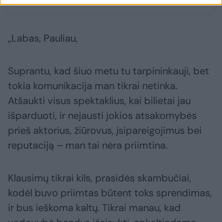
„Labas, Pauliau,
Suprantu, kad šiuo metu tu tarpininkauji, bet
tokia komunikacija man tikrai netinka.
Atšaukti visus spektaklius, kai bilietai jau
išparduoti, ir nejausti jokios atsakomybės
prieš aktorius, žiūrovus, įsipareigojimus bei
reputaciją – man tai nėra priimtina.
Klausimų tikrai kils, prasidės skambučiai,
kodėl buvo priimtas būtent toks sprendimas,
ir bus ieškoma kaltų. Tikrai manau, kad