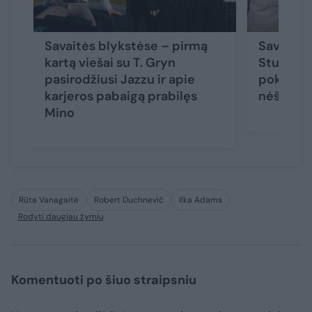
Savaitės blykstėse – pirmą
Savaitės 
kartą viešai su T. Gryn
Stumbrie
pasirodžiusi Jazzu ir apie
pokyčiai 
karjeros pabaigą prabilęs
nėštuma
Mino
Rūta Vanagaitė
Robert Duchnevič
Ilka Adams
Rodyti daugiau žymių
Komentuoti po šiuo straipsniu