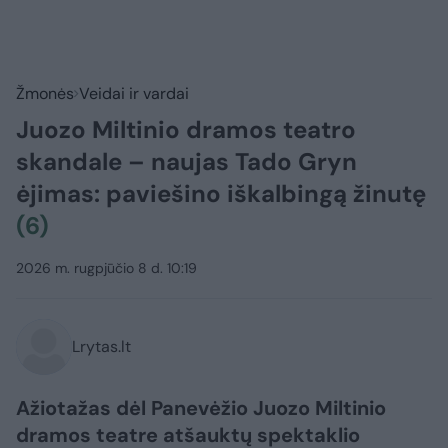
Žmonės
Veidai ir vardai
Juozo Miltinio dramos teatro
skandale – naujas Tado Gryn
ėjimas: paviešino iškalbingą žinutę
(6)
2026 m. rugpjūčio 8 d. 10:19
Lrytas.lt
Ažiotažas dėl Panevėžio Juozo Miltinio
dramos teatre atšauktų spektaklio