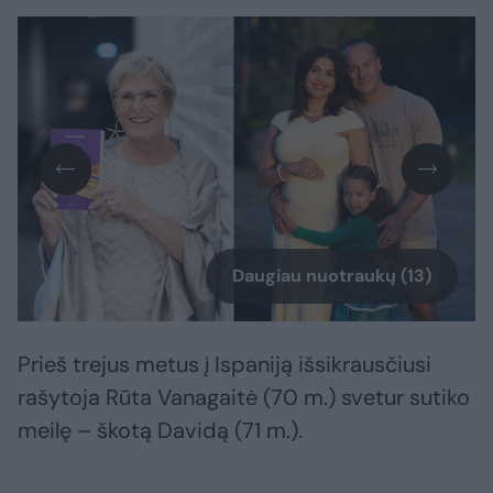
Daugiau nuotraukų (13)
Prieš trejus metus į Ispaniją išsikrausčiusi
rašytoja Rūta Vanagaitė (70 m.) svetur sutiko
meilę – škotą Davidą (71 m.).