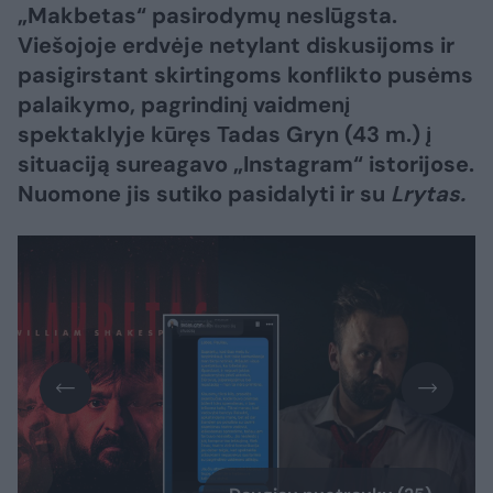
„Makbetas“ pasirodymų neslūgsta.
Viešojoje erdvėje netylant diskusijoms ir
pasigirstant skirtingoms konflikto pusėms
palaikymo, pagrindinį vaidmenį
spektaklyje kūręs Tadas Gryn (43 m.) į
situaciją sureagavo „Instagram“ istorijose.
Nuomone jis sutiko pasidalyti ir su
Lrytas.