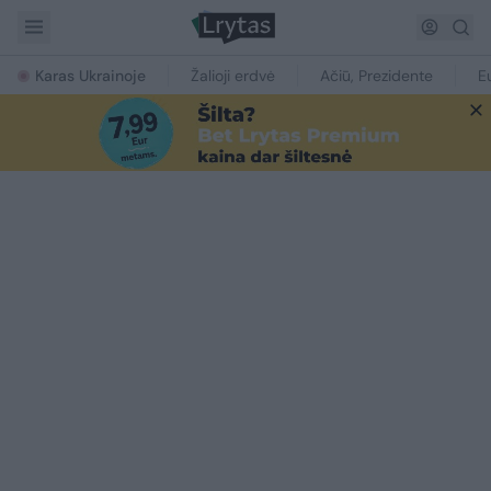
Karas Ukrainoje
Žalioji erdvė
Ačiū, Prezidente
E