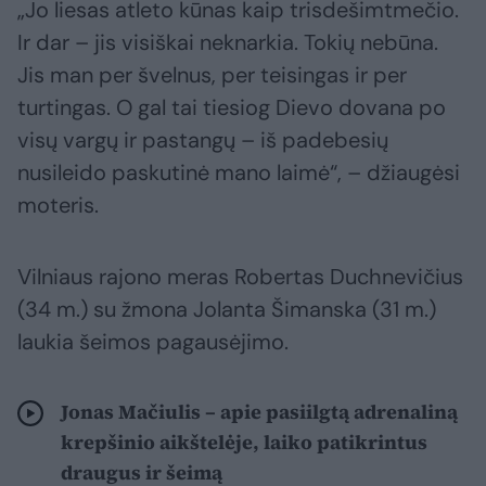
„Jo liesas atleto kūnas kaip trisdešimtmečio.
Ir dar – jis visiškai neknarkia. Tokių nebūna.
Jis man per švelnus, per teisingas ir per
turtingas. O gal tai tiesiog Dievo dovana po
visų vargų ir pastangų – iš padebesių
nusileido paskutinė mano laimė“, – džiaugėsi
moteris.
Vilniaus rajono meras Robertas Duchnevičius
(34 m.) su žmona Jolanta Šimanska (31 m.)
laukia šeimos pagausėjimo.
Jonas Mačiulis – apie pasiilgtą adrenaliną
krepšinio aikštelėje, laiko patikrintus
draugus ir šeimą