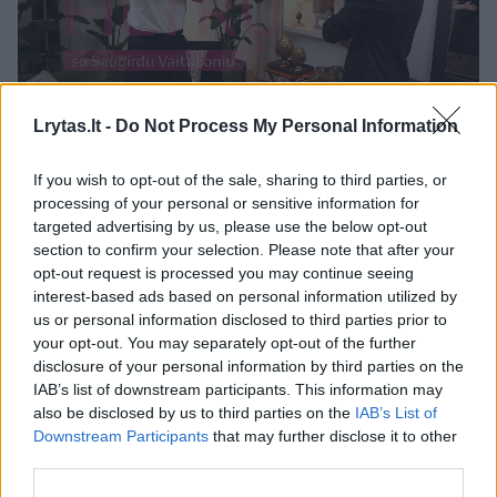
Lrytas.lt -
Do Not Process My Personal Information
Netrukus aktorius paviešino ir žinutės ekrano
If you wish to opt-out of the sale, sharing to third parties, or
processing of your personal or sensitive information for
nuotrauką. Kaip teigė pats T. Gryn, ją jis
targeted advertising by us, please use the below opt-out
parašė dar prieš priimant galutinį sprendimą
section to confirm your selection. Please note that after your
atšaukti spektaklio „Makbetas“ pasirodymus.
opt-out request is processed you may continue seeing
interest-based ads based on personal information utilized by
us or personal information disclosed to third parties prior to
your opt-out. You may separately opt-out of the further
Žinutėje aktorius kreipėsi į teatro meno
disclosure of your personal information by third parties on the
vadovą, režisierių bei aktorių Paulių Pinigį, ir
IAB’s list of downstream participants. This information may
neslėpė nepasitenkinimo tuo, kaip, jo
also be disclosed by us to third parties on the
IAB’s List of
Downstream Participants
that may further disclose it to other
vertinimu, buvo sprendžiama susidariusi
third parties.
situacija.