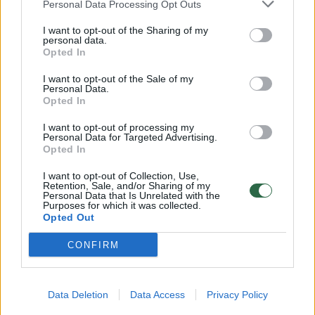
Personal Data Processing Opt Outs
I want to opt-out of the Sharing of my
personal data.
Susiję straipsniai
Opted In
I want to opt-out of the Sale of my
Personal Data.
Opted In
I want to opt-out of processing my
Personal Data for Targeted Advertising.
Opted In
I want to opt-out of Collection, Use,
Retention, Sale, and/or Sharing of my
Personal Data that Is Unrelated with the
Purposes for which it was collected.
Opted Out
Juozo Miltinio dramos teatro
Tadas Gr
skandale – netikėtas posūkis:
teatro p
CONFIRM
aktorė pateikė visai kitą
savo vers
poziciją
(2)
nesuvok
Data Deletion
Data Access
Privacy Policy