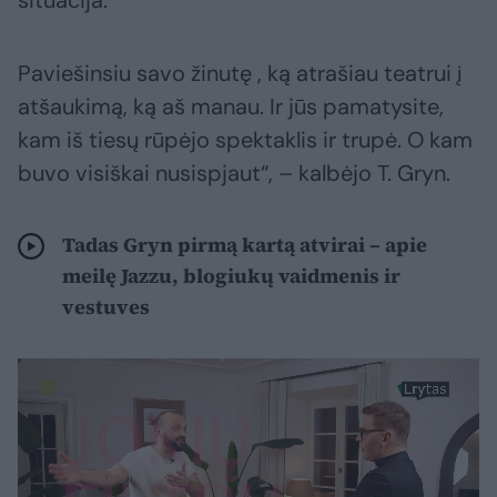
situacija.
Paviešinsiu savo žinutę , ką atrašiau teatrui į
atšaukimą, ką aš manau. Ir jūs pamatysite,
kam iš tiesų rūpėjo spektaklis ir trupė. O kam
buvo visiškai nusispjaut“, – kalbėjo T. Gryn.
Tadas Gryn pirmą kartą atvirai – apie
meilę Jazzu, blogiukų vaidmenis ir
vestuves