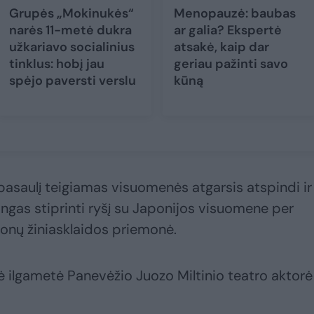
Grupės „Mokinukės“
Menopauzė: baubas
narės 11-metė dukra
ar galia? Ekspertė
užkariavo socialinius
atsakė, kaip dar
tinklus: hobį jau
geriau pažinti savo
spėjo paversti verslu
kūną
 pasaulį teigiamas visuomenės atgarsis atspindi ir
gas stiprinti ryšį su Japonijos visuomene per
ponų žiniasklaidos priemonė.
ilgametė Panevėžio Juozo Miltinio teatro aktorė