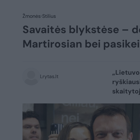
Žmonės
Stilius
Savaitės blykstėse – dė
Martirosian bei pasikei
„Lietuvo
Lrytas.lt
ryškiaus
skaityto