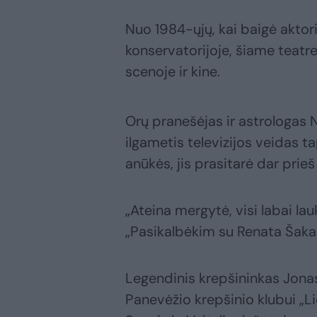
Nuo 1984-ųjų, kai baigė akto
konservatorijoje, šiame teatr
scenoje ir kine.
Orų pranešėjas ir astrologas 
ilgametis televizijos veidas ta
anūkės, jis prasitarė dar prie
„Ateina mergytė, visi labai lau
„Pasikalbėkim su Renata Šakal
Legendinis krepšininkas Jonas
Panevėžio krepšinio klubui „Liet