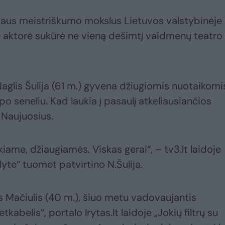
riaus meistriškumo mokslus Lietuvos valstybinėje
e aktorė sukūrė ne vieną dešimtį vaidmenų teatro
Naglis Šulija (61 m.) gyvena džiugiomis nuotaikomi
po seneliu. Kad laukia į pasaulį atkeliausiančios
š Naujuosius.
kiame, džiaugiamės. Viskas gerai“, – tv3.lt laidoje
yte“ tuomet patvirtino N.Šulija.
 Mačiulis (40 m.), šiuo metu vadovaujantis
kabelis“, portalo lrytas.lt laidoje „Jokių filtrų su