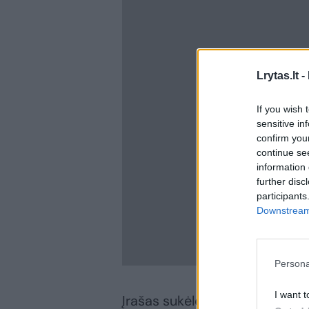
Lrytas.lt -
If you wish 
sensitive in
confirm you
continue se
information 
further disc
participants
Downstream 
Persona
I want t
Įrašas sukėlė tikrą audrą – bu