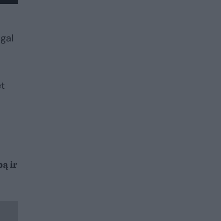
agal
et
ą ir