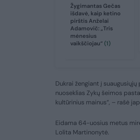
Žygimantas Gečas
išdavė, kaip ketino
pirštis Anželai
Adamovič: „Tris
mėnesius
vaikščiojau“
(1)
Dukrai žengiant į suaugusiųjų
nuoseklias Zykų šeimos pastan
kultūrinius mainus“, – rašė ja
Eidama 64-uosius metus mirė 
Lolita Martinonytė.