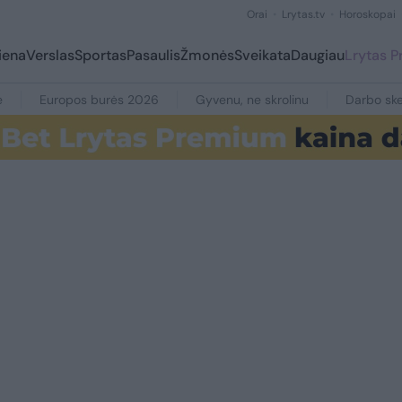
Orai
Lrytas.tv
Horoskopai
iena
Verslas
Sportas
Pasaulis
Žmonės
Sveikata
Daugiau
Lrytas 
e
Europos burės 2026
Gyvenu, ne skrolinu
Darbo ske