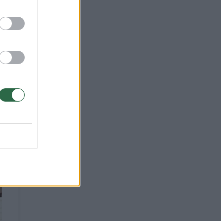
 kad
ą