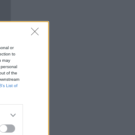
sonal or
ection to
ou may
 personal
out of the
 downstream
B’s List of
130