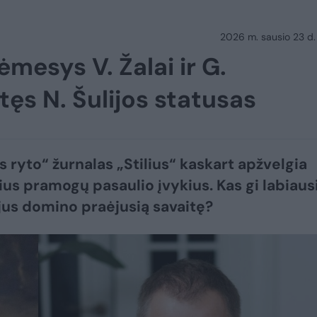
2026 m. sausio 23 d.
mesys V. Žalai ir G.
tęs N. Šulijos statusas
s ryto“ žurnalas „Stilius“ kaskart apžvelgia
ius pramogų pasaulio įvykius. Kas gi labiaus
jus domino praėjusią savaitę?