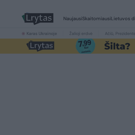
Naujausi
Skaitomiausi
Lietuvos d
Karas Ukrainoje
Žalioji erdvė
Ačiū, Prezident