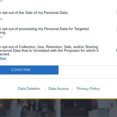
In
aprašė net ir japonų žiniasklaida – „Japan Daily“.
o opt-out of the Sale of my Personal Data.
In
artotojai užvertė įrašą pagyromis – jie komentavo,
to opt-out of processing my Personal Data for Targeted
tin tinka, ir pabrėžė viso įvaizdžio eleganciją. Šis
ing.
In
eidžia gilų kultūrinį tarpusavio supratimą ir tvirt
matinę draugystę.
o opt-out of Collection, Use, Retention, Sale, and/or Sharing
ersonal Data that Is Unrelated with the Purposes for which it
lected.
Out
CONFIRM
Data Deletion
Data Access
Privacy Policy