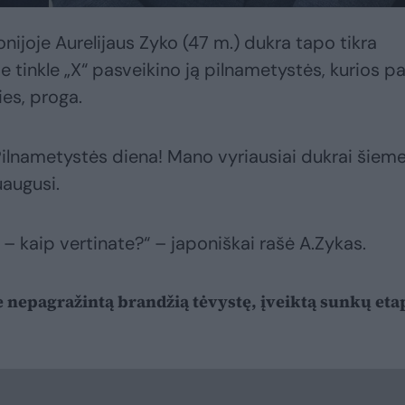
joje Aurelijaus Zyko (47 m.) dukra tapo tikra
e tinkle „X“ pasveikino ją pilnametystės, kurios p
ies, proga.
Pilnametystės diena! Mano vyriausiai dukrai šiem
uaugusi.
– kaip vertinate?“ – japoniškai rašė A.Zykas.
 nepagražintą brandžią tėvystę, įveiktą sunkų etap