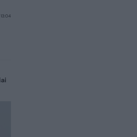
 13:04
iai