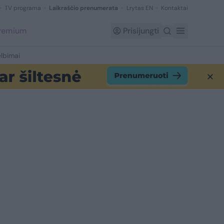
TV programa
Laikraščio prenumerata
Lrytas EN
Kontaktai
Premium
Prisijungti
lbimai