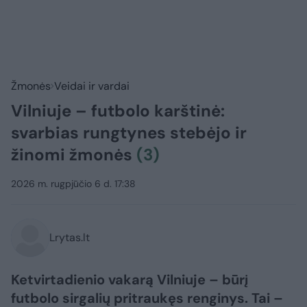
Žmonės
Veidai ir vardai
Vilniuje – futbolo karštinė:
svarbias rungtynes stebėjo ir
žinomi žmonės
(3)
2026 m. rugpjūčio 6 d. 17:38
Lrytas.lt
Ketvirtadienio vakarą Vilniuje – būrį
futbolo sirgalių pritraukęs renginys. Tai –