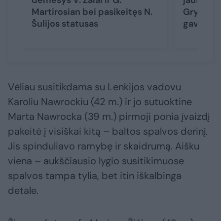
dėmesys V. Žalai ir G.
jausmus 
Martirosian bei pasikeitęs N.
Gryn ir 
Šulijos statusas
gavusi V.
Vėliau susitikdama su Lenkijos vadovu
Karoliu Nawrockiu (42 m.) ir jo sutuoktine
Marta Nawrocka (39 m.) pirmoji ponia įvaizdį
pakeitė į visiškai kitą – baltos spalvos derinį.
Jis spinduliavo ramybę ir skaidrumą. Aišku
viena – aukščiausio lygio susitikimuose
spalvos tampa tylia, bet itin iškalbinga
detale.