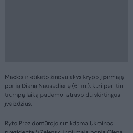
Mados ir etiketo žinovų akys krypo į pirmąją
ponią Dianą Nausėdienę (61 m.), kuri per itin
trumpą laiką pademonstravo du skirtingus
įvaizdžius.
Ryte Prezidentūroje sutikdama Ukrainos
prezidentą V.Zelenskį ir pirmąją ponią Oleną