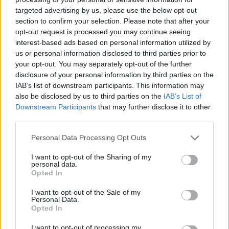
„Lrytas“ laidoje „Jokių filtrų su Saugirdu
targeted advertising by us, please use the below opt-out
Vaitulioniu“ prabilo apie nepagražintą
section to confirm your selection. Please note that after your
opt-out request is processed you may continue seeing
realybę: „Niekas nekalba, bet mamai nėra
interest-based ads based on personal information utilized by
laiko pavalgyti ar išsiplauti galvą... Aš
us or personal information disclosed to third parties prior to
your opt-out. You may separately opt-out of the further
susivėlęs, ant maikutės atpilta, jos nekeičiu,
disclosure of your personal information by third parties on the
nes po penkių minučių bus tas pats,
IAB’s list of downstream participants. This information may
neišsimiegoję... Yra baisi pusė, kam ją slėpti,
also be disclosed by us to third parties on the
IAB’s List of
Downstream Participants
that may further disclose it to other
visiems taip buvo.“
third parties.
Personal Data Processing Opt Outs
Ciklonas „Harry“ – galinga Viduržemio jūros
I want to opt-out of the Sharing of my
audra – nuniokojo pietinį Italijos Kalabrijos
personal data.
Opted In
regioną, taip pat Sardinijos ir Sicilijos salas.
Būtent pastarojoje ilsėjosi menininkė,
I want to opt-out of the Sale of my
Personal Data.
televizijos laidų vedėja Nomeda Marčėnaitė ir
Opted In
savo akimis matė, ką išdarinėja stichija. Po
I want to opt-out of processing my