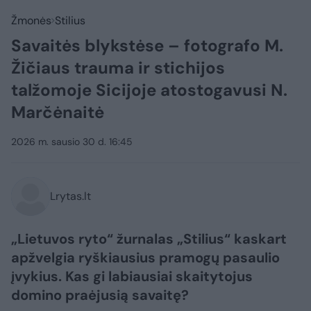
Žmonės
Stilius
Savaitės blykstėse – fotografo M.
Žičiaus trauma ir stichijos
talžomoje Sicijoje atostogavusi N.
Marčėnaitė
2026 m. sausio 30 d. 16:45
Lrytas.lt
„Lietuvos ryto“ žurnalas „Stilius“ kaskart
apžvelgia ryškiausius pramogų pasaulio
įvykius. Kas gi labiausiai skaitytojus
domino praėjusią savaitę?