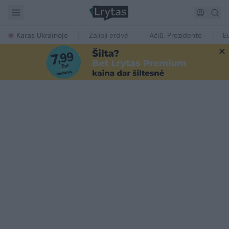
Karas Ukrainoje
Žalioji erdvė
Ačiū, Prezidente
E