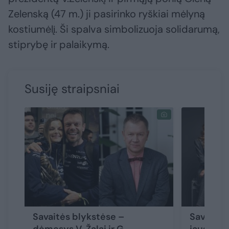
Zelenską (47 m.) ji pasirinko ryškiai mėlyną
kostiumėlį. Ši spalva simbolizuoja solidarumą,
stiprybę ir palaikymą.
Susiję straipsniai
Savaitės blykstėse –
Savaitės