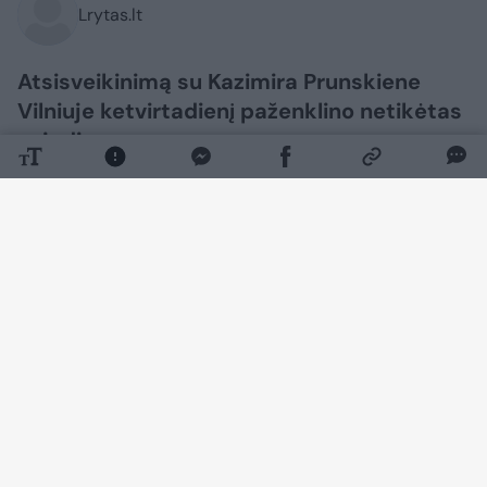
Lrytas.lt
Atsisveikinimą su Kazimira Prunskiene
Vilniuje ketvirtadienį paženklino netikėtas
sujudimas.
Daugiau nuotraukų (35)