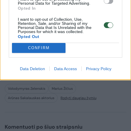
Personal Data for Targeted Advertising.
poros dienų viskas pasikeitė.
Opted In
I want to opt-out of Collection, Use,
Retention, Sale, and/or Sharing of my
„Šilta – 19 laipsnių, saulutė šviečia, žmonės
Personal Data that Is Unrelated with the
Purposes for which it was collected.
tvarkosi padarytą žalą. Net patys žmonės
Opted Out
sako, kad nieko panašaus ten nėra buvę.
CONFIRM
Jiems patiems tai atrodo labai įspūdingai.
Keliavome su nuotykiais“, – sakė
N.Marčėnaitė.
Data Deletion
Data Access
Privacy Policy
Volodymyras Zelenskis
Marius Žičius
Arūnas Sakalauskas aktorius
Rodyti daugiau žymių
Komentuoti po šiuo straipsniu