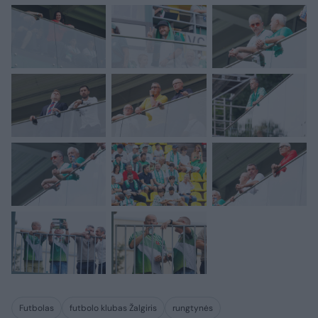
Futbolas
futbolo klubas Žalgiris
rungtynės