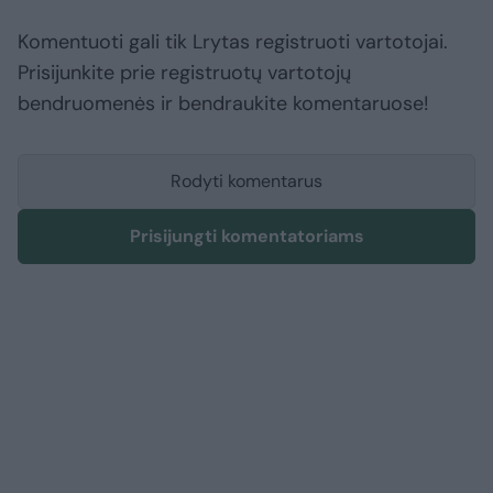
Komentuoti gali tik Lrytas registruoti vartotojai.
Prisijunkite prie registruotų vartotojų
bendruomenės ir bendraukite komentaruose!
Rodyti komentarus
Prisijungti komentatoriams