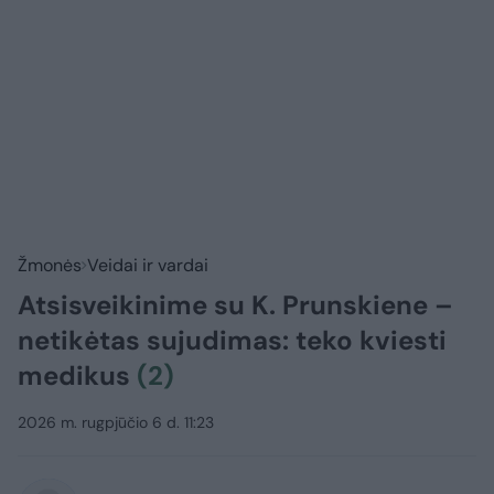
Žmonės
Veidai ir vardai
Atsisveikinime su K. Prunskiene –
netikėtas sujudimas: teko kviesti
medikus
(2)
2026 m. rugpjūčio 6 d. 11:23