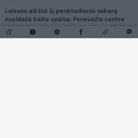
Laisvės aikštė šį penktadienio vakarą
nusidažė balta spalva. Panevėžio centre
vyksta jau antrus metus rengiama „Baltoji
vakarienė“, šiemet pritraukusi rekordinį
dalyvių skaičių. Čia panevėžiečiai ir miesto
svečiai drauge kuria jaukią atmosferą po
atviru vasaros dangumi.