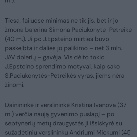
m.).
Tiesa, failuose minimas ne tik jis, bet ir jo
žmona balerina Simona Paciukonytė-Petreikė
(40 m.). Ji po J.Epsteino mirties buvo
paskelbta ir dalies jo palikimo – net 3 mln.
JAV dolerių – gavėja. Vis dėlto tokio
J.Epsteino sprendimo motyvai, kaip sako
S.Paciukonytės-Petreikės vyras, jiems nėra
žinomi.
Dainininkė ir verslininkė Kristina Ivanova (37
m.) verčia naują gyvenimo puslapį – po
septynerių metų draugystės ji išsiskyrė su
sužadėtiniu verslininku Andriumi Mickumi (45