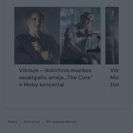
Vilniuje – išskirtinis muzikos
Vilniuje
savaitgalis: artėja „The Cure“
Moby ger
ir Moby koncertai
žinią
Moby
koncertai
92 vasaros dienos