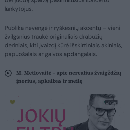
bei juodą spalvą pasirinkusius koncerto
lankytojus.
Publika nevengė ir ryškesnių akcentų – vieni
žvilgsnius traukė originaliais drabužių
deriniais, kiti įvaizdį kūrė išskirtiniais akiniais,
papuošalais ar galvos apdangalais.
M. Metlovaitė – apie nerealius žvaigždžių
įnorius, apkalbas ir meilę