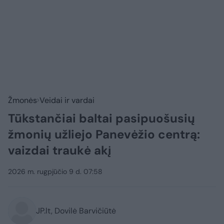
Žmonės
Veidai ir vardai
Tūkstančiai baltai pasipuošusių
žmonių užliejo Panevėžio centrą:
vaizdai traukė akį
2026 m. rugpjūčio 9 d. 07:58
JP.lt, Dovilė Barvičiūtė