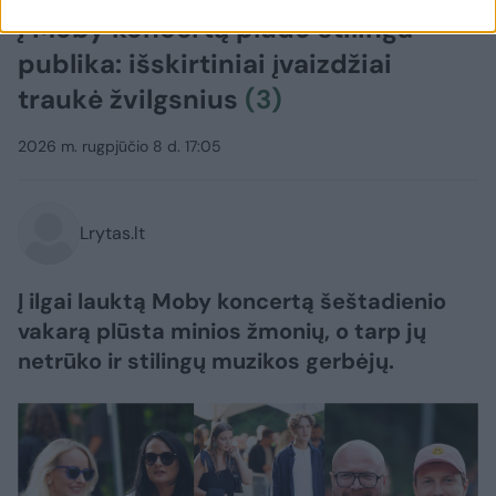
Į Moby koncertą plūdo stilinga
publika: išskirtiniai įvaizdžiai
traukė žvilgsnius
(3)
2026 m. rugpjūčio 8 d. 17:05
Lrytas.lt
Į ilgai lauktą Moby koncertą šeštadienio
vakarą plūsta minios žmonių, o tarp jų
netrūko ir stilingų muzikos gerbėjų.