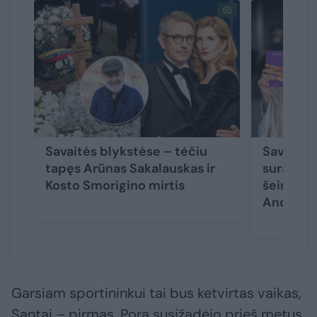
Savaitės blykstėse – tėčiu
Savaitės
tapęs Arūnas Sakalauskas ir
suradusi
Kosto Smorigino mirtis
šeimos p
Andrius 
Garsiam sportininkui tai bus ketvirtas vaikas,
Santai – pirmas. Pora susižadėjo prieš metus,