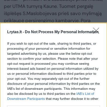
per UTMA turnyrą Kaune. Tuomet pergalę
išplėšęs S.Maslobojevas prieš savo mylimąją
priklaupė persirengimo kambaryje. Pora
draugauja nuo 2023 metų.
Lrytas.lt -
Do Not Process My Personal Information
If you wish to opt-out of the sale, sharing to third parties, or
Jeffrey Epsteinas
Valdas Petreikis
Kristina Ivanova
processing of your personal or sensitive information for
Rodyti daugiau žymių
targeted advertising by us, please use the below opt-out
section to confirm your selection. Please note that after your
opt-out request is processed you may continue seeing
interest-based ads based on personal information utilized by
Komentuoti po šiuo straipsniu
us or personal information disclosed to third parties prior to
your opt-out. You may separately opt-out of the further
Komentuoti gali tik Lrytas registruoti vartotojai.
disclosure of your personal information by third parties on the
IAB’s list of downstream participants. This information may
Prisijunkite prie registruotų vartotojų
also be disclosed by us to third parties on the
IAB’s List of
bendruomenės ir bendraukite komentaruose!
Downstream Participants
that may further disclose it to other
third parties.