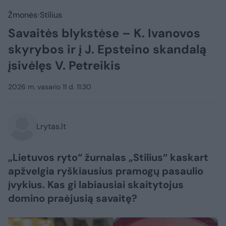
Žmonės
Stilius
Savaitės blykstėse – K. Ivanovos
skyrybos ir į J. Epsteino skandalą
įsivėlęs V. Petreikis
2026 m. vasario 11 d. 11:30
Lrytas.lt
„Lietuvos ryto“ žurnalas „Stilius“ kaskart
apžvelgia ryškiausius pramogų pasaulio
įvykius. Kas gi labiausiai skaitytojus
domino praėjusią savaitę?