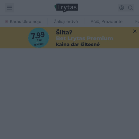
Karas Ukrainoje
Žalioji erdvė
Ačiū, Prezidente
E