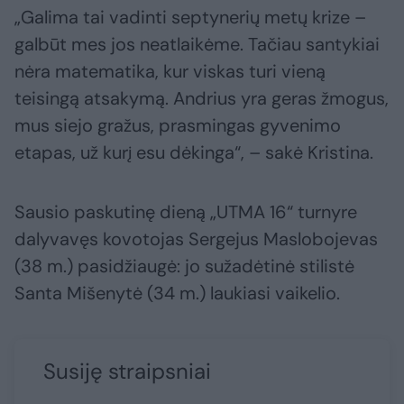
„Galima tai vadinti septynerių metų krize –
galbūt mes jos neatlaikėme. Tačiau santykiai
nėra matematika, kur viskas turi vieną
teisingą atsakymą. Andrius yra geras žmogus,
mus siejo gražus, prasmingas gyvenimo
etapas, už kurį esu dėkinga“, – sakė Kristina.
Sausio paskutinę dieną „UTMA 16“ turnyre
dalyvavęs kovotojas Sergejus Maslobojevas
(38 m.) pasidžiaugė: jo sužadėtinė stilistė
Santa Mišenytė (34 m.) laukiasi vaikelio.
Susiję straipsniai