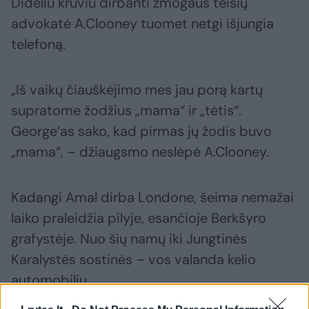
Dideliu krūviu dirbanti žmogaus teisių
advokatė A.Clooney tuomet netgi išjungia
telefoną.
„Iš vaikų čiauškėjimo mes jau porą kartų
supratome žodžius „mama“ ir „tėtis“.
George’as sako, kad pirmas jų žodis buvo
„mama“, – džiaugsmo neslėpė A.Clooney.
Kadangi Amal dirba Londone, šeima nemažai
laiko praleidžia pilyje, esančioje Berkšyro
grafystėje. Nuo šių namų iki Jungtinės
Karalystės sostinės – vos valanda kelio
automobiliu.