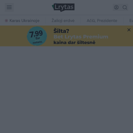
Karas Ukrainoje
Žalioji erdvė
Ačiū, Prezidente
E