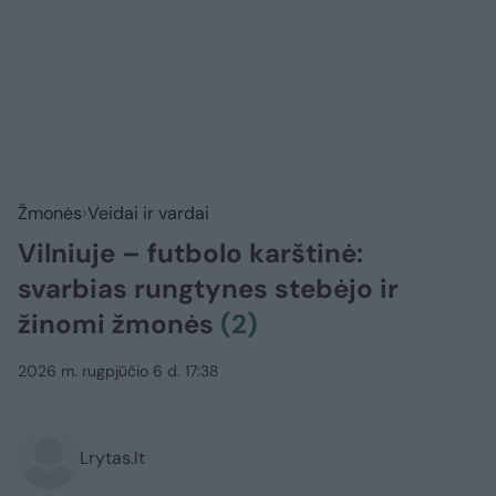
Žmonės
Veidai ir vardai
Vilniuje – futbolo karštinė:
svarbias rungtynes stebėjo ir
žinomi žmonės
(2)
2026 m. rugpjūčio 6 d. 17:38
Lrytas.lt