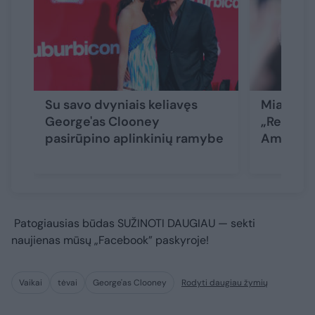
Su savo dvyniais keliavęs
Mianmare
George'as Clooney
„Reuters“
pasirūpino aplinkinių ramybe
Amal Cl
Patogiausias būdas
SUŽINOTI DAUGIAU
— sekti
naujienas mūsų „Facebook” paskyroje!
Vaikai
tėvai
George'as Clooney
Rodyti daugiau žymių