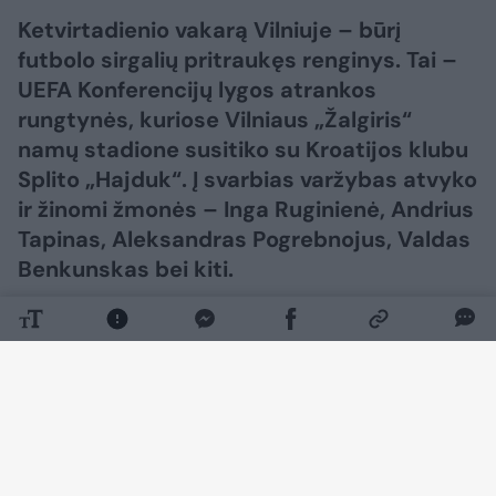
Ketvirtadienio vakarą Vilniuje – būrį
futbolo sirgalių pritraukęs renginys. Tai –
UEFA Konferencijų lygos atrankos
rungtynės, kuriose Vilniaus „Žalgiris“
namų stadione susitiko su Kroatijos klubu
Splito „Hajduk“. Į svarbias varžybas atvyko
ir žinomi žmonės – Inga Ruginienė, Andrius
Tapinas, Aleksandras Pogrebnojus, Valdas
Benkunskas bei kiti.