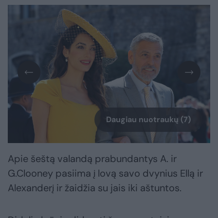
Daugiau nuotraukų (7)
Apie šeštą valandą prabundantys A. ir
G.Clooney pasiima į lovą savo dvynius Ellą ir
Alexanderį ir žaidžia su jais iki aštuntos.