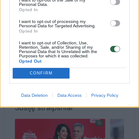
Pora pasakojo vienas kitą mylintys taip pat,
Personal Data.
Opted In
kaip per medaus mėnesį.
I want to opt-out of processing my
Personal Data for Targeted Advertising.
Opted In
„Visuomet tikėjau, kad kada nors aplankys
didelė meilė, dėl kurios nekils jokių abejonių,
I want to opt-out of Collection, Use,
Retention, Sale, and/or Sharing of my
– prisipažino A.Clooney. – Kai sutikau
Personal Data that Is Unrelated with the
Purposes for which it was collected.
George’ą, man buvo jau 35-eri. Jei nebūčiau
Opted Out
pajutusi, kad jis skirtas man, niekuomet
CONFIRM
nebūčiau tekėjusi.“
Data Deletion
Data Access
Privacy Policy
Susiję straipsniai