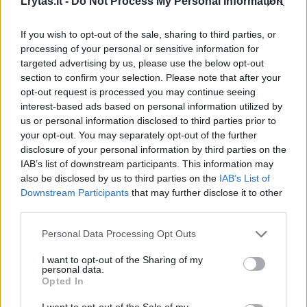
Lrytas.lt -
Do Not Process My Personal Information
Prieš pusketvirtų metų susituokusi pora
medaus mėnesį praleido dar tuščiame ką tik
If you wish to opt-out of the sale, sharing to third parties, or
processing of your personal or sensitive information for
įsigytame būste.
targeted advertising by us, please use the below opt-out
section to confirm your selection. Please note that after your
opt-out request is processed you may continue seeing
Dabar XVII amžiaus pastatas tapo jaukiais
interest-based ads based on personal information utilized by
namais. Jų sienas puošia nuotraukos, kuriose
us or personal information disclosed to third parties prior to
your opt-out. You may separately opt-out of the further
užfiksuoti mėgstamiausi Amal gyvūnai –
disclosure of your personal information by third parties on the
žirafos, ir paveikslai, įamžinę George’o
IAB’s list of downstream participants. This information may
also be disclosed by us to third parties on the
IAB’s List of
kokerspanielį Einsteiną, kuris jau iškeliavęs į
Downstream Participants
that may further disclose it to other
dausas.
third parties.
Personal Data Processing Opt Outs
Įspūdingoje pilyje įrengta kino salė ir
I want to opt-out of the Sharing of my
A.Clooney biuras.
personal data.
Opted In
I want to opt-out of the Sale of my