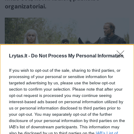
organizatoriai.
Lrytas.lt -
Do Not Process My Personal Information
If you wish to opt-out of the sale, sharing to third parties, or
processing of your personal or sensitive information for
targeted advertising by us, please use the below opt-out
Daugiau nuotraukų (1)
section to confirm your selection. Please note that after your
opt-out request is processed you may continue seeing
interest-based ads based on personal information utilized by
us or personal information disclosed to third parties prior to
Serialas, vaizduojantis kilmingųjų šeimų kovą
your opt-out. You may separately opt-out of the further
dėl Geležinio sosto išgalvotame Vesteroso
disclosure of your personal information by third parties on the
IAB’s list of downstream participants. This information may
žemyne ir žmonių pasauliui pavojų keliančią
also be disclosed by us to third parties on the
IAB’s List of