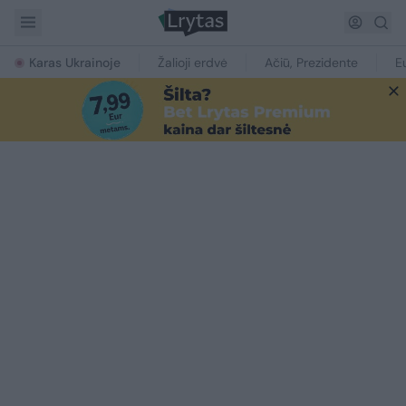
Karas Ukrainoje
Žalioji erdvė
Ačiū, Prezidente
E