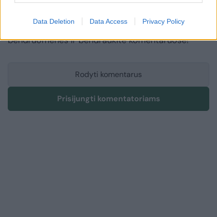
Komentuoti gali tik Lrytas registruoti vartotojai.
Data Deletion
Data Access
Privacy Policy
Prisijunkite prie registruotų vartotojų
bendruomenės ir bendraukite komentaruose!
Rodyti komentarus
Prisijungti komentatoriams