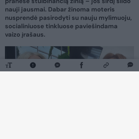
pranešė stulbinančią žinią – jos širdį šildo
nauji jausmai. Dabar žinoma moteris
nusprendė pasirodyti su nauju mylimuoju,
socialiniuose tinkluose paviešindama
vaizo įrašaus.
Daugiau nuotraukų (5)