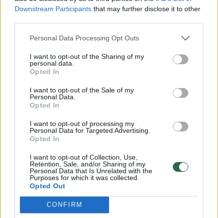
Baltųjų klajūnų armiją, įtemptai varžysis su jau
Downstream Participants
that may further disclose it to other
third parties.
daug metų „Emmy“ statulėles šluojančia
muzikine NBC satyrine laida „Saturday Night
Personal Data Processing Opt Outs
Live“ ir HBO mokslinės fantastikos serialu
I want to opt-out of the Sharing of my
personal data.
„Vakarų pasaulis“ (Westworld), gavusius po 21
Opted In
nominaciją. Jiems ant kulnų mina televizijos
I want to opt-out of the Sale of my
„Hulu“ serialas „Tarnaitės pasakojimas“ (A
Personal Data.
Opted In
Handmaid's Tale), pretenduojantis į 20
apdovanojimų.
I want to opt-out of processing my
Personal Data for Targeted Advertising.
Opted In
I want to opt-out of Collection, Use,
Emmy
Sostų karai
^Instant
Rodyti daugiau žymių
Retention, Sale, and/or Sharing of my
Personal Data that Is Unrelated with the
Purposes for which it was collected.
Opted Out
Komentuoti po šiuo straipsniu
CONFIRM