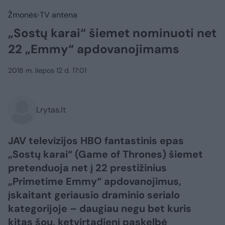
Žmonės
TV antena
„Sostų karai“ šiemet nominuoti net
22 „Emmy“ apdovanojimams
2018 m. liepos 12 d. 17:01
Lrytas.lt
JAV televizijos HBO fantastinis epas
„Sostų karai“ (Game of Thrones) šiemet
pretenduoja net į 22 prestižinius
„Primetime Emmy“ apdovanojimus,
įskaitant geriausio draminio serialo
kategorijoje – daugiau negu bet kuris
kitas šou, ketvirtadienį paskelbė