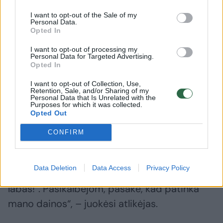
Nors ekrane jis – kietas ir gąsdinantis, tačiau
I want to opt-out of the Sale of my
gyvenime reperis stengiasi su aplinkiniais
Personal Data.
Opted In
visuomet sutarti draugiškai. Tiesa, kartais
pasitaiko ir tokių praeivių, kurie jį vis dėlto
I want to opt-out of processing my
Personal Data for Targeted Advertising.
painioja su suvaidintais personažais.
Opted In
I want to opt-out of Collection, Use,
Retention, Sale, and/or Sharing of my
„Tie, kurie manęs bijo, turbūt neprieina
Personal Data that Is Unrelated with the
Purposes for which it was collected.
autografo. Paskutinis juokingas atvejis buvo
Opted Out
tada, kai gatve ėjo trys narkomanai, matosi,
CONFIRM
kad murzini, aš į juos iškart žiūriu su
nepasitikėjimu. Tuomet vienas iš jų netikėtai
Data Deletion
Data Access
Privacy Policy
pradėjo man šypsotis ir sako: „O, Ironvytai,
labas!”. Pasikalbėjom, pasakė, kad patinka
mano dainos“, – juokėsi atlikėjas.