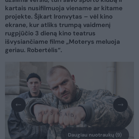
kartais nusifilmuoja viename ar kitame
projekte. Šįkart Ironvytas – vėl kino
ekrane, kur atliks trumpą vaidmenį
rugpjūčio 3 dieną kino teatrus
išvysiančiame filme „Moterys meluoja
geriau. Robertėlis“.
Daugiau nuotraukų (9)