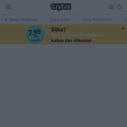
Karas Ukrainoje
Žalioji erdvė
Ačiū, Prezidente
E