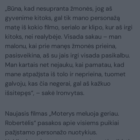
„Būna, kad nesupranta žmonės, jog aš
gyvenime kitoks, gal tik mano personažą
matę iš kokio filmo, serialo ar klipo, kur aš irgi
kitoks, nei realybėje. Visada sakau – man
malonu, kai prie manęs žmonės prieina,
pasisveikina, aš su jais irgi visada pasikalbu.
Man kartais net nejauku, kai pamatau, kad
mane atpažįsta iš tolo ir neprieina, tuomet
galvoju, kas čia negerai, gal aš kažkuo
išsitepęs“, – sakė Ironvytas.
Naujasis filmas „Moterys meluoja geriau.
Robertėlis“ pasakos apie visiems puikiai
pažįstamo personažo nuotykius.