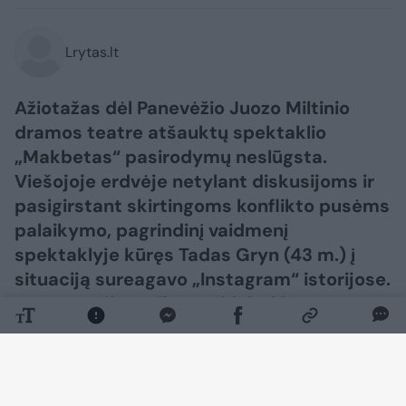
Lrytas.lt
Ažiotažas dėl Panevėžio Juozo Miltinio
dramos teatre atšauktų spektaklio
„Makbetas“ pasirodymų neslūgsta.
Viešojoje erdvėje netylant diskusijoms ir
pasigirstant skirtingoms konflikto pusėms
palaikymo, pagrindinį vaidmenį
spektaklyje kūręs Tadas Gryn (43 m.) į
situaciją sureagavo „Instagram“ istorijose.
Nuomone jis sutiko pasidalyti ir su
Lrytas.