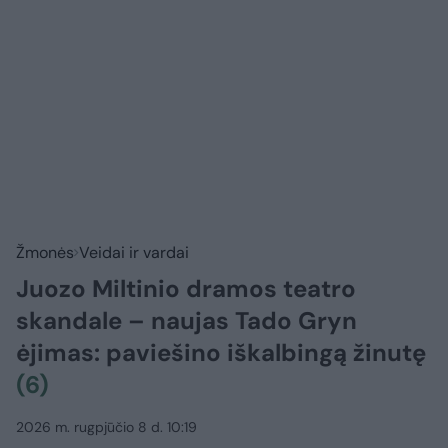
Žmonės
Veidai ir vardai
Juozo Miltinio dramos teatro
skandale – naujas Tado Gryn
ėjimas: paviešino iškalbingą žinutę
(6)
2026 m. rugpjūčio 8 d. 10:19