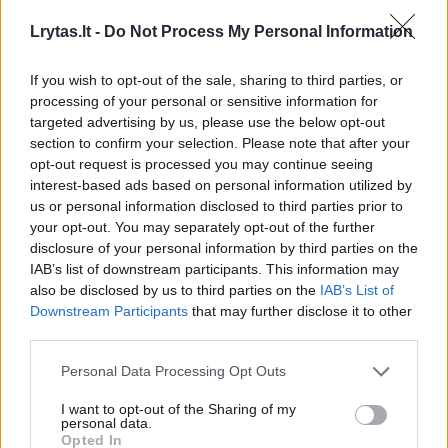
pagal tipažą, pagal stereotipus. Juk
Lrytas.lt -
Do Not Process My Personal Information
atletiškas, raumeningas kūnas, trumpi plaukai
If you wish to opt-out of the sale, sharing to third parties, or
– iš karto įsivaizduojame banditą arba
processing of your personal or sensitive information for
chuliganą. Tai šį kartą vėl būsiu pasipuošęs
targeted advertising by us, please use the below opt-out
section to confirm your selection. Please note that after your
kariniais batais, kamufliažine apranga, o
opt-out request is processed you may continue seeing
mano personažo kompanija būriuojasi centre
interest-based ads based on personal information utilized by
ir stengiasi išvalyti gatves nuo jo kompanijai
us or personal information disclosed to third parties prior to
your opt-out. You may separately opt-out of the further
nepatinkančių žmonių.
disclosure of your personal information by third parties on the
IAB’s list of downstream participants. This information may
also be disclosed by us to third parties on the
IAB’s List of
Kita vertus, šiame vaidmenyje galima įžvelgti
Downstream Participants
that may further disclose it to other
ir teigiamų savybių – patriotizmas, kova.
third parties.
Vaidmuo kuklus, bet, tikiuosi, įsimintinas“, –
Personal Data Processing Opt Outs
šypsojosi Ironvytas.
I want to opt-out of the Sharing of my
personal data.
Opted In