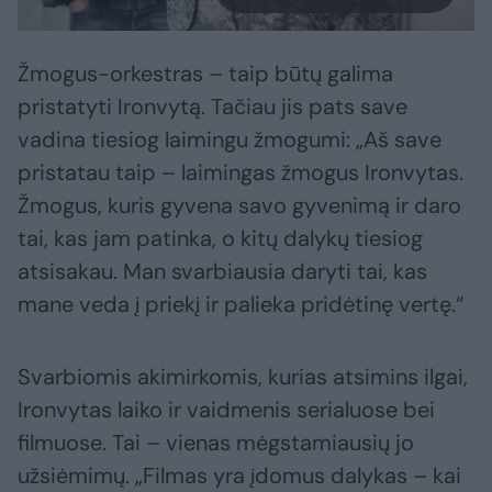
Žmogus-orkestras – taip būtų galima
pristatyti Ironvytą. Tačiau jis pats save
vadina tiesiog laimingu žmogumi: „Aš save
pristatau taip – laimingas žmogus Ironvytas.
Žmogus, kuris gyvena savo gyvenimą ir daro
tai, kas jam patinka, o kitų dalykų tiesiog
atsisakau. Man svarbiausia daryti tai, kas
mane veda į priekį ir palieka pridėtinę vertę.“
Svarbiomis akimirkomis, kurias atsimins ilgai,
Ironvytas laiko ir vaidmenis serialuose bei
filmuose. Tai – vienas mėgstamiausių jo
užsiėmimų. „Filmas yra įdomus dalykas – kai