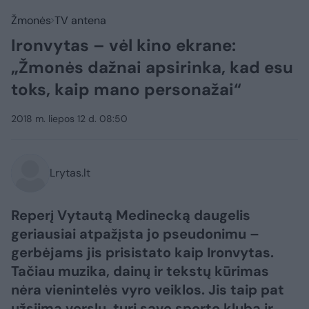
Žmonės
TV antena
Ironvytas – vėl kino ekrane:
„Žmonės dažnai apsirinka, kad esu
toks, kaip mano personažai“
2018 m. liepos 12 d. 08:50
Lrytas.lt
Reperį Vytautą Medinecką daugelis
geriausiai atpažįsta jo pseudonimu –
gerbėjams jis prisistato kaip Ironvytas.
Tačiau muzika, dainų ir tekstų kūrimas
nėra vienintelės vyro veiklos. Jis taip pat
užsiima verslu, turi savo sporto klubą ir