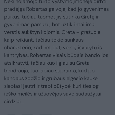
Nekilnojamojo turto vystymo įmonėje dirbti
pradėjęs Robertas galvoja, kad jo gyvenimas
puikus, tačiau tuomet jis sutinka Gretą ir
gyvenimas pamažu, bet užtikrintai ima
verstis aukštyn kojomis. Greta – gražuolė
kaip reikiant, tačiau tokio sunkaus
charakterio, kad net patį velnią išvarytų iš
kantrybės. Robertas visais būdais bando jos
atsikratyti, tačiau kuo ilgiau su Greta
bendrauja, tuo labiau supranta, kad po
kandaus žodžio ir grubaus elgesio kauke
slepiasi jautri ir trapi būtybė, kuri tiesiog
ieško meilės ir užuovėjos savo sudaužytai
širdžiai...