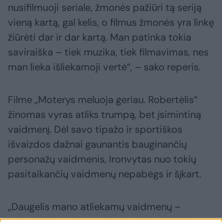
nusifilmuoji seriale, žmonės pažiūri tą seriją
vieną kartą, gal kelis, o filmus žmonės yra linkę
žiūrėti dar ir dar kartą. Man patinka tokia
saviraiška – tiek muzika, tiek filmavimas, nes
man lieka išliekamoji vertė“, – sako reperis.
Filme „Moterys meluoja geriau. Robertėlis“
žinomas vyras atliks trumpą, bet įsimintiną
vaidmenį. Dėl savo tipažo ir sportiškos
išvaizdos dažnai gaunantis bauginančių
personažų vaidmenis, Ironvytas nuo tokių
pasitaikančių vaidmenų nepabėgs ir šįkart.
„Daugelis mano atliekamų vaidmenų –
epizodinių ar pilnų – dažniausiai vis tiek būna