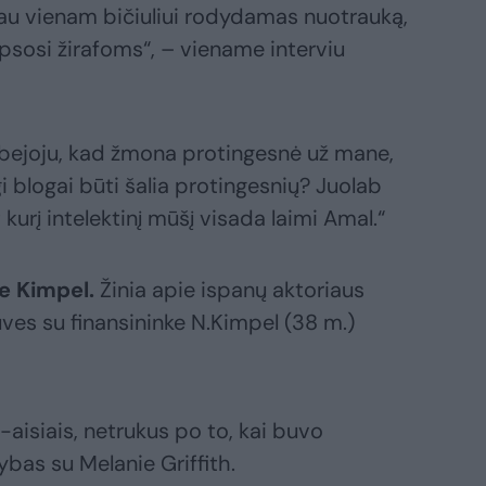
iau vienam bičiuliui rodydamas nuotrauką,
šypsosi žirafoms“, – viename interviu
abejoju, kad žmona protingesnė už mane,
rgi blogai būti šalia protingesnių? Juolab
kurį intelektinį mūšį visada laimi Amal.“
le Kimpel.
Žinia apie ispanų aktoriaus
es su finansininke N.Kimpel (38 m.)
-aisiais, netrukus po to, kai buvo
ybas su Melanie Griffith.