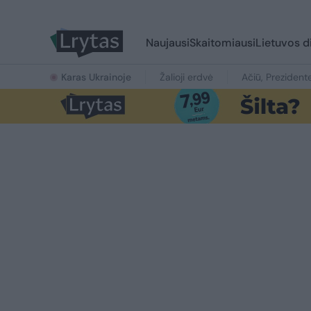
Naujausi
Skaitomiausi
Lietuvos d
Karas Ukrainoje
Žalioji erdvė
Ačiū, Prezident