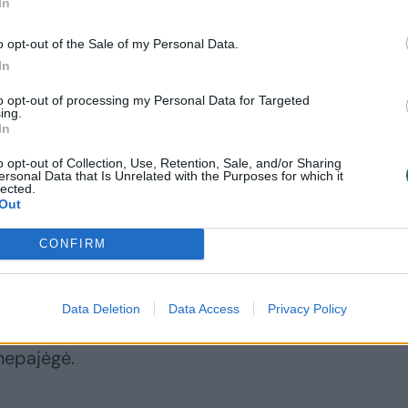
In
 „žavinga kvailelė“.
o opt-out of the Sale of my Personal Data.
In
kuria jis draugavo nuo 2011-ųjų iki 2013-
tobulėjimui, o ne proto mankštai. „O
to opt-out of processing my Personal Data for Targeted
ing.
odavo George’as, žiūrėdamas į draugę,
In
o opt-out of Collection, Use, Retention, Sale, and/or Sharing
ersonal Data that Is Unrelated with the Purposes for which it
lected.
Out
s suvirpėjo, kai pietaudamas pas tėvus
ogaus teisių gynėja A.Alamuddin.
CONFIRM
nė, JTO Tarptautinio teisingumo teismo
Data Deletion
Data Access
Privacy Policy
Juliano Assange’o advokatė – atsilaikyti
nepajėgė.