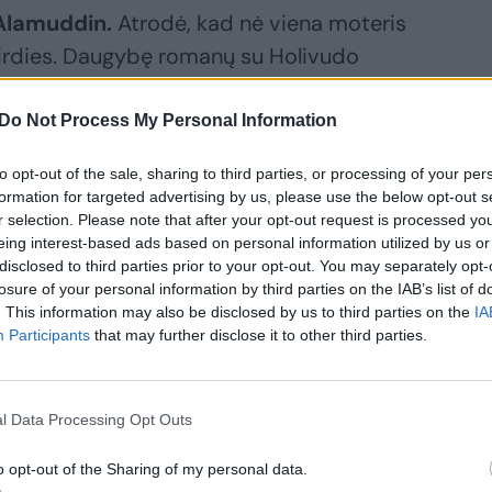
Alamuddin.
Atrodė, kad nė viena moteris
irdies. Daugybę romanų su Holivudo
Renee Zellweger ir Kelly Preston, užmezgęs
iai įtikėjo, kad jam kur kas malonesnė
Do Not Process My Personal Information
 negu dar vienos potencialios
to opt-out of the sale, sharing to third parties, or processing of your per
formation for targeted advertising by us, please use the below opt-out s
r selection. Please note that after your opt-out request is processed y
eing interest-based ads based on personal information utilized by us or
i: į drauges aktorius rinkdavosi
disclosed to third parties prior to your opt-out. You may separately opt-
gas moteris.
losure of your personal information by third parties on the IAB’s list of
. This information may also be disclosed by us to third parties on the
IA
Participants
that may further disclose it to other third parties.
011-ųjų susitikinėjo su italų modeliu
l Data Processing Opt Outs
o opt-out of the Sharing of my personal data.
ė šalia išvaizdaus vyro, bet vos pravėrusi