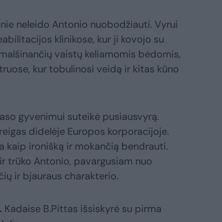
nie neleido Antonio nuobodžiauti. Vyrui
ilitacijos klinikose, kur ji kovojo su
ą malšinančių vaistų keliamomis bėdomis,
truose, kur tobulinosi veidą ir kitas kūno
raso gyvenimui suteikė pusiausvyrą.
eigas didelėje Europos korporacijoje.
a kaip ironišką ir mokančią bendrauti.
 ir trūko Antonio, pavargusiam nuo
ių ir bjauraus charakterio.
.
Kadaise B.Pittas išsiskyrė su pirma