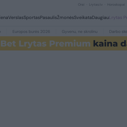
Orai
Lrytas.tv
Horoskopai
iena
Verslas
Sportas
Pasaulis
Žmonės
Sveikata
Daugiau
Lrytas 
e
Europos burės 2026
Gyvenu, ne skrolinu
Darbo ske