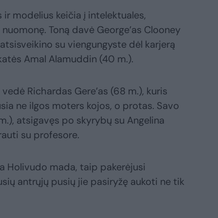
ir modelius keičia į intelektuales,
rtą nuomonę. Toną davė George’as Clooney
 atsisveikino su viengungyste dėl karjerą
okatės Amal Alamuddin (40 m.).
 vedė Richardas Gere’as (68 m.), kuris
sia ne ilgos moters kojos, o protas. Savo
 m.), atsigavęs po skyrybų su Angelina
rauti su profesore.
a Holivudo mada, taip pakerėjusi
sių antrųjų pusių jie pasiryžę aukoti ne tik