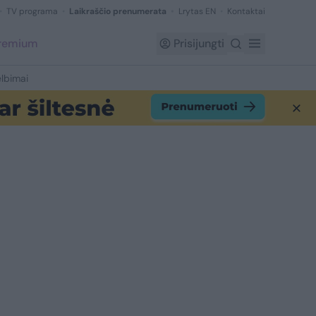
TV programa
Laikraščio prenumerata
Lrytas EN
Kontaktai
Premium
Prisijungti
lbimai