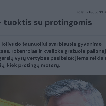
2018 m. liepos 23 d.
 tuoktis su protingomis
Holivudo šaunuoliui svarbiausia gyvenime
sas, rokenrolas ir kvailoka gražuolė pašonėj
garsių vyrų vertybės pasikeitė: jiems reikia 
žių, kiek protingų moterų.