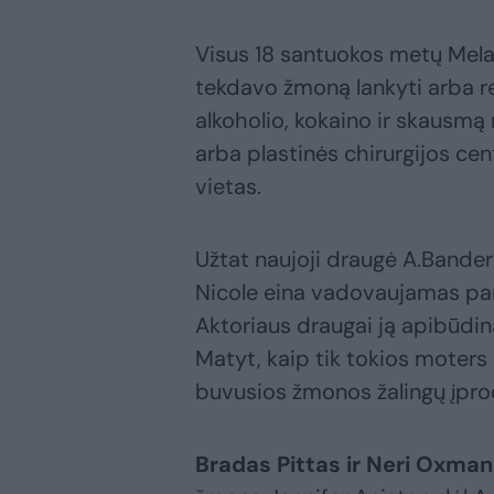
Visus 18 santuokos metų Mela
tekdavo žmoną lankyti arba reab
alkoholio, kokaino ir skausm
arba plastinės chirurgijos cen
vietas.
Užtat naujoji draugė A.Bande
Nicole eina vadovaujamas par
Aktoriaus draugai ją apibūdin
Matyt, kaip tik tokios moters
buvusios žmonos žalingų įproč
Bradas Pittas ir Neri Oxman