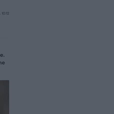
 10:12
e.
ne