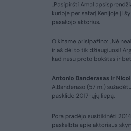
„Pasipiršti Amal apsisprendž
kurioje per safarį Kenijoje ji 
pasakojo aktorius.
O kitame prisipažino: „Nė ne
ir aš dėl to tik džiaugiuosi! A
kad nesu proto bokštas ir bet 
Antonio Banderasas ir Nico
A.Banderaso (57 m.) sužadėtuv
pasklido 2017-ųjų liepą.
Pora pradėjo susitikinėti 2014
paskelbta apie aktoriaus skyr