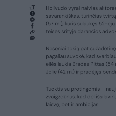
Holivudo vyrai naivias aktores 
savarankiškas, turinčias tvi
(57 m.), kuris sulaukęs 52-ejų
teisės srityje darančios adv
Neseniai tokią pat sužadėtinę
pagaliau suvokė, kad svarbiau
eilės laukia Bradas Pittas (54
Jolie (42 m.) ir pradėjęs bend
Tuoktis su protingomis – nauj
žvaigždūnus, kad dėl išsilavinu
laisvę, bet ir ambicijas.