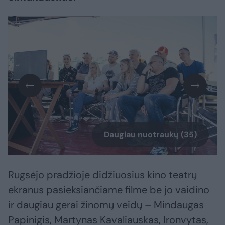
Daugiau nuotraukų (35)
Rugsėjo pradžioje didžiuosius kino teatrų
ekranus pasieksiančiame filme be jo vaidino
ir daugiau gerai žinomų veidų – Mindaugas
Papinigis, Martynas Kavaliauskas, Ironvytas,