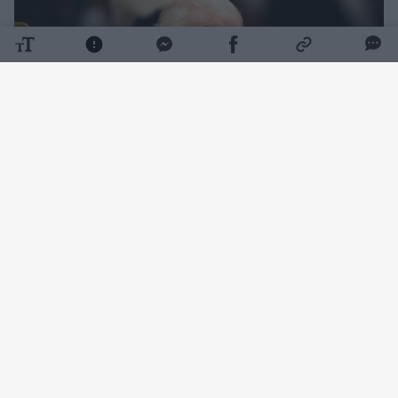
Daugiau nuotraukų (2)
„Channel 4“ laidos „Celebs Go Dating“
santykių ekspertė apie kuriozišką nutikimą
prabilo Joe Marlerio tinklalaidėje. Paklausta,
koks susitikimas su garsiu žmogumi jai iki šiol
kelia didžiausią gėdą, A. Williamson ilgai
svarstyti nereikėjo.