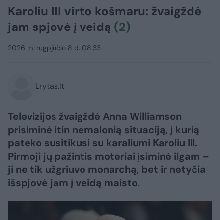
Karoliu III virto košmaru: žvaigždė
jam spjovė į veidą
(2)
2026 m. rugpjūčio 8 d. 08:33
Lrytas.lt
Televizijos žvaigždė Anna Williamson
prisiminė itin nemalonią situaciją, į kurią
pateko susitikusi su karaliumi Karoliu III.
Pirmoji jų pažintis moteriai įsiminė ilgam –
ji ne tik užgriuvo monarchą, bet ir netyčia
išspjovė jam į veidą maisto.