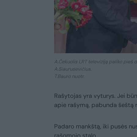
A.Čekuolis LRT televiziją paliko pieš
A.Siaurusevičius.
T.Bauro nuotr.
Rašytojas yra vyturys. Jei būn
apie rašymą, pabunda šeštą r
Padaro mankštą, iki pusės nus
rašomojo stalo.