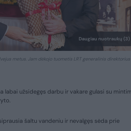
Daugiau nuotraukų (3)
 dvejus metus. Jam dėkojo tuometis LRT generalinis direktorius
a labai užsidegęs darbu ir vakare gulasi su minti
yto.
iprausia šaltu vandeniu ir nevalgęs sėda prie