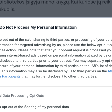
 bibliotekos įsigyja mano knygų. Kai kuriose jų reik
kuolis.
pimo laukia tik mėgėjai. Jis rašo kasdien. Buvęs TV
Do Not Process My Personal Information
eišeina. Prieš dvejus metus, kitą dieną po išleist
to opt-out of the sale, sharing to third parties, or processing of your per
atvėje pargriuvo ir susilaužė šlaunikaulį.
formation for targeted advertising by us, please use the below opt-out s
r selection. Please note that after your opt-out request is processed y
eing interest-based ads based on personal information utilized by us or
nu pasiremdamas lazda. Be to, sunku vairuoti
disclosed to third parties prior to your opt-out. You may separately opt-
losure of your personal information by third parties on the IAB’s list of
. This information may also be disclosed by us to third parties on the
IA
Participants
that may further disclose it to other third parties.
muose ir beprotiškai dėl to džiaugiuosi, – apie s
s. – Žmona duoda valgyti, paglosto. Nusiprausiu
l Data Processing Opt Outs
ui. Skubu rašyti, nes nežinau, kiek dar liko gyventi.
o opt-out of the Sharing of my personal data.