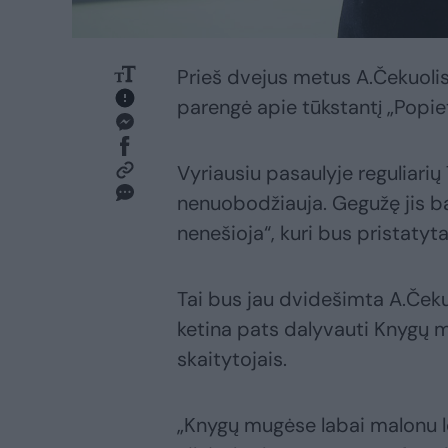
Prieš dvejus metus A.Čekuolis 
parengė apie tūkstantį „Popie
Vyriausiu pasaulyje reguliarių 
nenuobodžiauja. Gegužę jis b
nenešioja“, kuri bus pristatyt
Tai bus jau dvidešimta A.Čekuo
ketina pats dalyvauti Knygų m
skaitytojais.
„Knygų mugėse labai malonu l