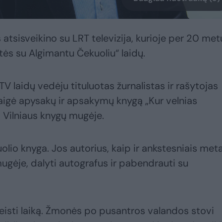
atsisveikino su LRT televizija, kurioje per 20 met
tės su Algimantu Čekuoliu“ laidų.
TV laidų vedėju tituluotas žurnalistas ir rašytojas
aigė apysakų ir apsakymų knygą „Kur velnias
a Vilniaus knygų mugėje.
lio knyga. Jos autorius, kaip ir ankstesniais meta
ugėje, dalyti autografus ir pabendrauti su
eisti laiką. Žmonės po pusantros valandos stovi