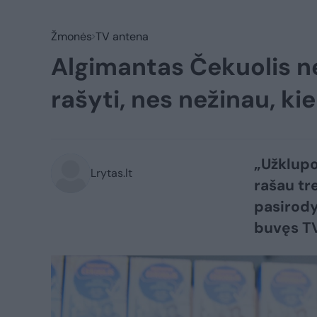
Žmonės
TV antena
Algimantas Čekuolis n
rašyti, nes nežinau, kie
„Užklupo
Lrytas.lt
rašau tr
pasirody
buvęs TV