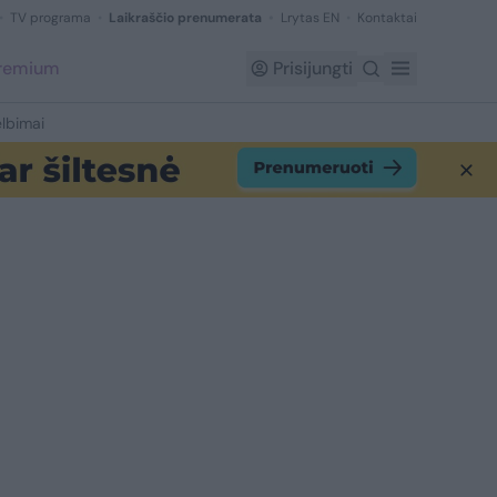
TV programa
Laikraščio prenumerata
Lrytas EN
Kontaktai
Premium
Prisijungti
lbimai