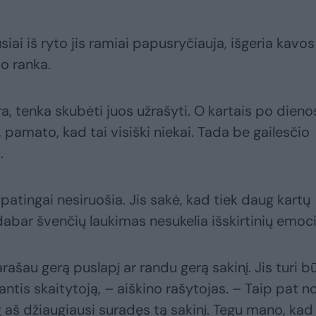
siai iš ryto jis ramiai papusryčiauja, išgeria kavos 
šo ranka.
, tenka skubėti juos užrašyti. O kartais po dieno
 pamato, kad tai visiški niekai. Tada be gailesčio
.
atingai nesiruošia. Jis sakė, kad tiek daug kartų
dabar švenčių laukimas nesukelia išskirtinių emoci
rašau gerą puslapį ar randu gerą sakinį. Jis turi bū
antis skaitytoją, – aiškino rašytojas. – Taip pat no
 aš džiaugiausi suradęs tą sakinį. Tegu mano, kad 