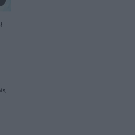
ų
is,