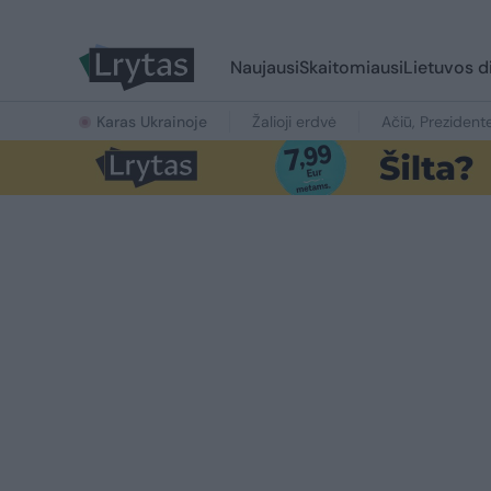
Naujausi
Skaitomiausi
Lietuvos d
Karas Ukrainoje
Žalioji erdvė
Ačiū, Prezident