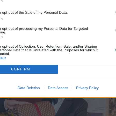
nėmis plokštėmis, vinimis, bet visa tai nepadeda
In
imino prospektą pasiramsčiuodamas lazdele neno
o opt-out of the Sale of my Personal Data.
aiko.“
In
to opt-out of processing my Personal Data for Targeted
ing.
In
o opt-out of Collection, Use, Retention, Sale, and/or Sharing
ersonal Data that Is Unrelated with the Purposes for which it
lected.
Out
CONFIRM
Data Deletion
Data Access
Privacy Policy