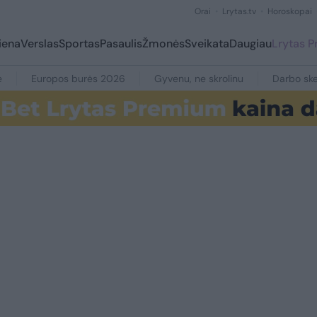
Orai
Lrytas.tv
Horoskopai
iena
Verslas
Sportas
Pasaulis
Žmonės
Sveikata
Daugiau
Lrytas 
e
Europos burės 2026
Gyvenu, ne skrolinu
Darbo ske