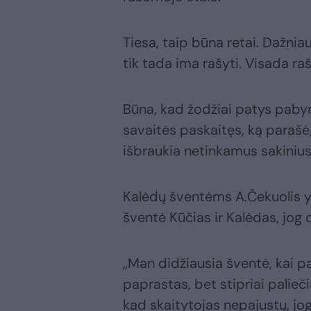
Tiesa, taip būna retai. Dažniau
tik tada ima rašyti. Visada ra
Būna, kad žodžiai patys pabyra
savaitės paskaitęs, ką parašė,
išbraukia netinkamus sakinius
Kalėdų šventėms A.Čekuolis yp
šventė Kūčias ir Kalėdas, jog 
„Man didžiausia šventė, kai pa
paprastas, bet stipriai palieči
kad skaitytojas nepajustų, jog