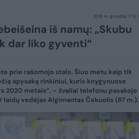
2018 m. gruodžio 17 d.
ebeišeina iš namų: „Skubu
k dar liko gyventi“
te prie rašomojo stalo. Šiuo metu kaip tik
ečią apysaką rinkiniui, kuris knygynuose
s 2020 metais“, – žvaliai telefonu pasakojo
 laidų vedėjas Algimantas Čekuolis (87 m.).