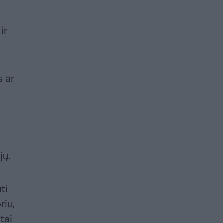
ir
s ar
jų.
ti
riu,
tai