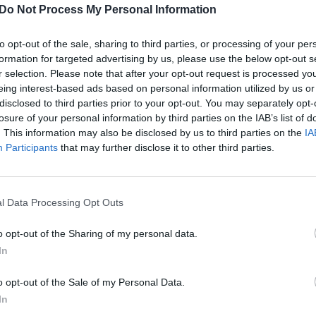
Do Not Process My Personal Information
Daugiau nuotraukų (1)
to opt-out of the sale, sharing to third parties, or processing of your per
formation for targeted advertising by us, please use the below opt-out s
yti 12 val. 10 min. Grinvičo (15 val. 10
r selection. Please note that after your opt-out request is processed y
eing interest-based ads based on personal information utilized by us or
o vartotojai turės galimybę užduoti
disclosed to third parties prior to your opt-out. You may separately opt-
grotažyme #BOND25.
losure of your personal information by third parties on the IAB’s list of
. This information may also be disclosed by us to third parties on the
IA
Participants
that may further disclose it to other third parties.
kūrimą iki šiol lydėjo problemos ir
l Data Processing Opt Outs
s pasirodyti juostos premjera buvo
o opt-out of the Sharing of my personal data.
 dabar filmas turėtų pasirodyti kitų metų
In
o opt-out of the Sale of my Personal Data.
In