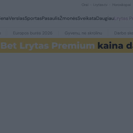
Orai
Lrytas.tv
Horoskopai
iena
Verslas
Sportas
Pasaulis
Žmonės
Sveikata
Daugiau
Lrytas 
e
Europos burės 2026
Gyvenu, ne skrolinu
Darbo ske