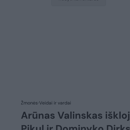
Žmonės
Veidai ir vardai
Arūnas Valinskas išklo
Pikul ir Dominyko Dir