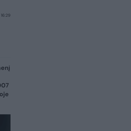
 16:29
menį
007
oje