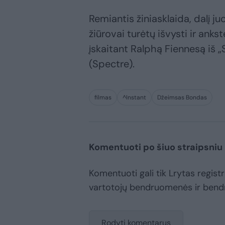
Remiantis žiniasklaida, dalį j
žiūrovai turėtų išvysti ir anks
įskaitant Ralphą Fiennesą iš „
(Spectre).
filmas
^Instant
Džeimsas Bondas
Komentuoti po šiuo straipsniu
Komentuoti gali tik Lrytas registru
vartotojų bendruomenės ir bend
Rodyti komentarus