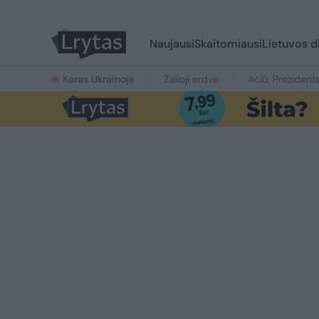
Naujausi
Skaitomiausi
Lietuvos d
Karas Ukrainoje
Žalioji erdvė
Ačiū, Prezident