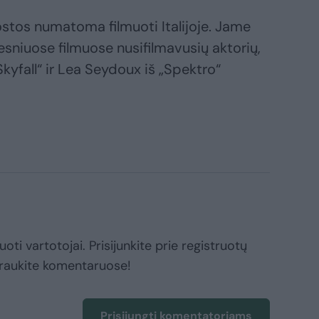
uostos numatoma filmuoti Italijoje. Jame
tesniuose filmuose nusifilmavusių aktorių,
Skyfall“ ir Lea Seydoux iš „Spektro“
oti vartotojai. Prisijunkite prie registruotų
raukite komentaruose!
Prisijungti komentatoriams