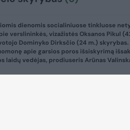
iomis dienomis socialiniuose tinkluose net
pie verslininkės, vizažistės Oksanos Pikul (4
ovotojo Dominyko Dirksčio (24 m.) skyrybas.
omonę apie garsios poros išsiskyrimą išsa
jos laidų vedėjas, prodiuseris Arūnas Valinsk