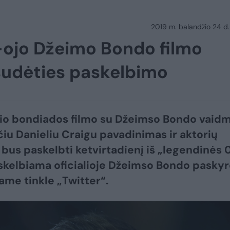
2019 m. balandžio 24 d.
-ojo Džeimo Bondo filmo
 sudėties paskelbimo
io bondiados filmo su Džeimso Bondo vaid
čiu Danieliu Craigu pavadinimas ir aktorių
 bus paskelbti ketvirtadienį iš „legendinės 
 skelbiama oficialioje Džeimso Bondo paskyr
iame tinkle „Twitter“.