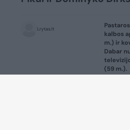
Pastaros
Lrytas.lt
kalbos a
m.) ir k
Dabar nu
televizi
(59 m.).