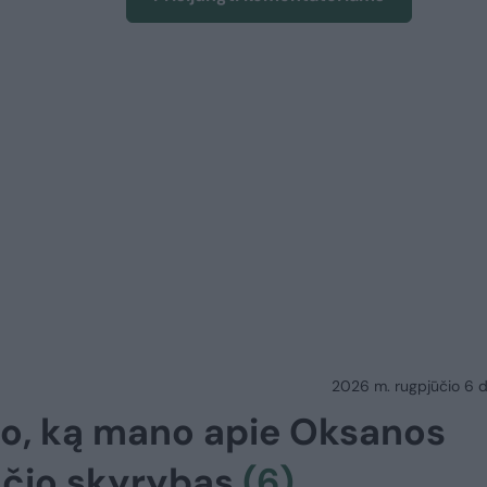
2026 m. rugpjūčio 6 d.
jo, ką mano apie Oksanos
ksčio skyrybas
(6)