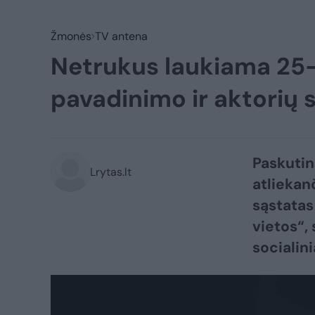
Žmonės
TV antena
Netrukus laukiama 25
pavadinimo ir aktorių
Paskutin
Lrytas.lt
atliekan
sąstatas
vietos“,
socialin