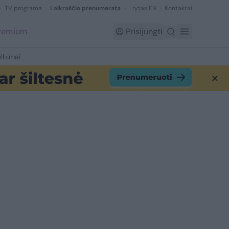
TV programa
Laikraščio prenumerata
Lrytas EN
Kontaktai
Premium
Prisijungti
lbimai