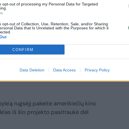
erneto svetainė „The Playlist“, Nealo
to opt-out of processing my Personal Data for Targeted
ing.
rtą scenarijų perrašys šiam darbui
In
as.
o opt-out of Collection, Use, Retention, Sale, and/or Sharing
ersonal Data that Is Unrelated with the Purposes for which it
lected.
Out
 „vienu geriausiu scenarijų greitosios
CONFIRM
 scenarijų taip pat pakviesta britų aktorė
Data Deletion
Data Access
Privacy Policy
dge, šį mėnesį pranešė laikraštis „The
oyle'ą rugsėjį pakeitė amerikiečių kino
e'as iš šio projekto pasitraukė dėl