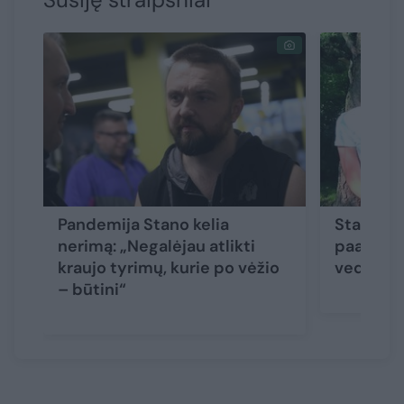
Pandemija Stano kelia
Stanisla
nerimą: „Negalėjau atlikti
paaiškino
kraujo tyrimų, kurie po vėžio
vedė buv
– būtini“