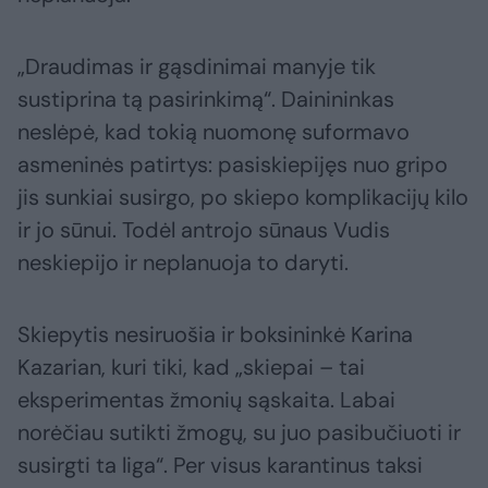
„Draudimas ir gąsdinimai manyje tik
sustiprina tą pasirinkimą“. Dainininkas
neslėpė, kad tokią nuomonę suformavo
asmeninės patirtys: pasiskiepijęs nuo gripo
jis sunkiai susirgo, po skiepo komplikacijų kilo
ir jo sūnui. Todėl antrojo sūnaus Vudis
neskiepijo ir neplanuoja to daryti.
Skiepytis nesiruošia ir boksininkė Karina
Kazarian, kuri tiki, kad „skiepai – tai
eksperimentas žmonių sąskaita. Labai
norėčiau sutikti žmogų, su juo pasibučiuoti ir
susirgti ta liga“. Per visus karantinus taksi