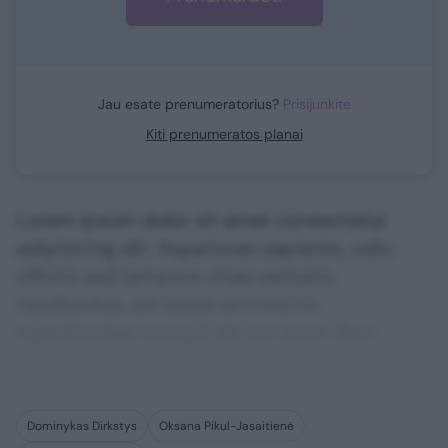
Jau esate prenumeratorius?
Prisijunkite
Kiti prenumeratos planai
Lorem ipsum dolor sit amet consectetur
adipisicing elit. Asperiores sapiente, odio
officiis sed tempore vitae veritatis
repellendus, ad saepe architecto
repudiandae corrupti sit non error illum
consequuntur adipisci dignissimos maxime.
Dominykas Dirkstys
Oksana Pikul-Jasaitienė