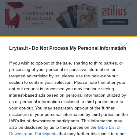
Lrytas.lt -
Do Not Process My Personal Information
skiepai
^Instant
Galimybių pasas
Rodyti daugiau žymių
If you wish to opt-out of the sale, sharing to third parties, or
processing of your personal or sensitive information for
targeted advertising by us, please use the below opt-out
Komentuoti po šiuo straipsniu
section to confirm your selection. Please note that after your
opt-out request is processed you may continue seeing
Komentuoti gali tik Lrytas registruoti vartotojai.
interest-based ads based on personal information utilized by
us or personal information disclosed to third parties prior to
Prisijunkite prie registruotų vartotojų
your opt-out. You may separately opt-out of the further
bendruomenės ir bendraukite komentaruose!
disclosure of your personal information by third parties on the
IAB’s list of downstream participants. This information may
also be disclosed by us to third parties on the
IAB’s List of
Downstream Participants
that may further disclose it to other
Rodyti komentarus