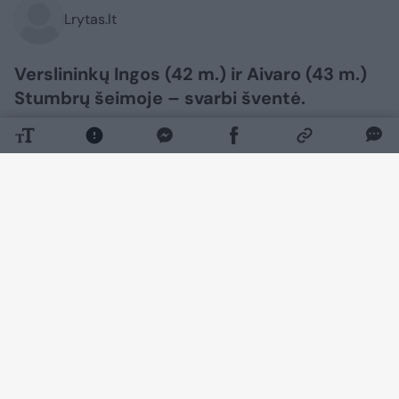
Lrytas.lt
Verslininkų Ingos (42 m.) ir Aivaro (43 m.)
Stumbrų šeimoje – svarbi šventė.
Daugiau nuotraukų (6)