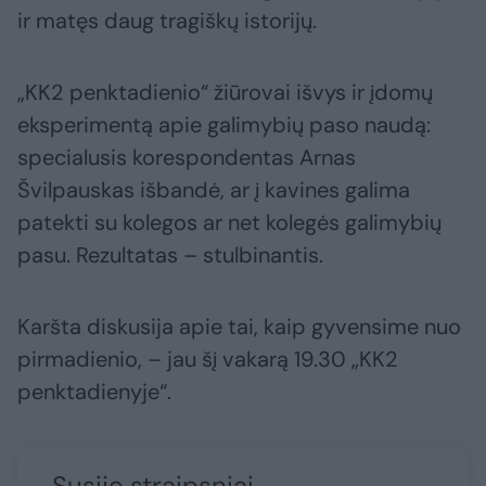
ir matęs daug tragiškų istorijų.
„KK2 penktadienio“ žiūrovai išvys ir įdomų
eksperimentą apie galimybių paso naudą:
specialusis korespondentas Arnas
Švilpauskas išbandė, ar į kavines galima
patekti su kolegos ar net kolegės galimybių
pasu. Rezultatas – stulbinantis.
Karšta diskusija apie tai, kaip gyvensime nuo
pirmadienio, – jau šį vakarą 19.30 „KK2
penktadienyje“.
Susiję straipsniai