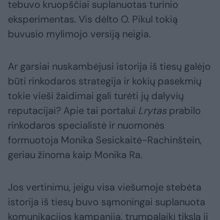
tebuvo kruopščiai suplanuotas turinio
eksperimentas. Vis dėlto O. Pikul tokią
buvusio mylimojo versiją neigia.
Ar garsiai nuskambėjusi istorija iš tiesų galėjo
būti rinkodaros strategija ir kokių pasekmių
tokie vieši žaidimai gali turėti jų dalyvių
reputacijai? Apie tai portalui
Lrytas
prabilo
rinkodaros specialistė ir nuomonės
formuotoja Monika Sesickaitė-Rachinštein,
geriau žinoma kaip Monika Ra.
Jos vertinimu, jeigu visa viešumoje stebėta
istorija iš tiesų buvo sąmoningai suplanuota
komunikacijos kampanija, trumpalaikį tikslą ji