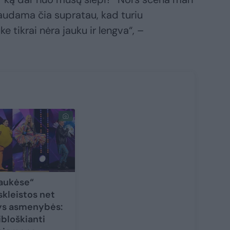
vaudama čia supratau, kad turiu
ke tikrai nėra jauku ir lengva“, –
aukėse“
skleistos net
ys asmenybės:
ibloškianti