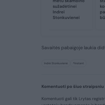
metu skambino
st
sužadėtinei
ko
Indrei
pa
Stonkuvienei
bū
Savaitės pabaigoje laukia didy
Indrė Stonkuvienė
^Instant
Komentuoti po šiuo straipsniu
Komentuoti gali tik Lrytas registru