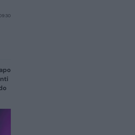
 09:30
tapo
nti
ido