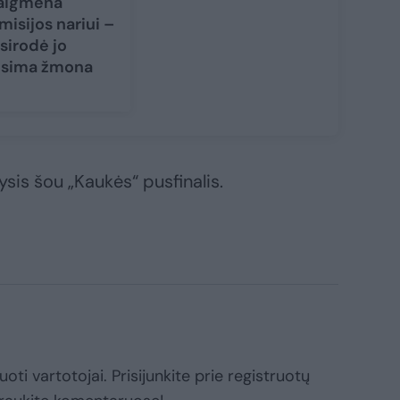
aigmena
misijos nariui –
sirodė jo
sima žmona
sis šou „Kaukės“ pusfinalis.
oti vartotojai. Prisijunkite prie registruotų