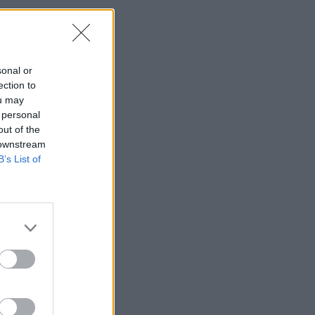
sonal or
ection to
ou may
 personal
out of the
 downstream
B’s List of