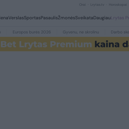
Orai
Lrytas.tv
Horoskopai
iena
Verslas
Sportas
Pasaulis
Žmonės
Sveikata
Daugiau
Lrytas 
e
Europos burės 2026
Gyvenu, ne skrolinu
Darbo ske