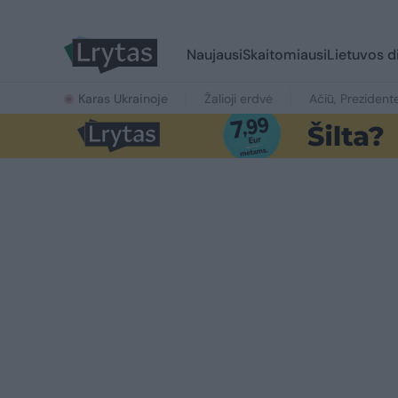
Naujausi
Skaitomiausi
Lietuvos d
Karas Ukrainoje
Žalioji erdvė
Ačiū, Prezident