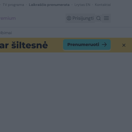
TV programa
Laikraščio prenumerata
Lrytas EN
Kontaktai
Premium
Prisijungti
lbimai