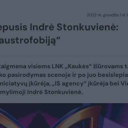
2022 m. gruodžio 1 d.
ėpusis Indrė Stonkuvienė:
austrofobiją“
taigmena visiems LNK „Kaukės“ žiūrovams 
ko pasirodymas scenoje ir po juo besislepia
niciatyvų įkūrėja, „IS agency“ įkūrėja bei V
 mylimoji Indrė Stonkuvienė.