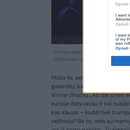
Opted 
I want 
Advertis
Opted 
I want t
of my P
was col
Opted 
Po Fejerverko kauke slėpusis Indrė St
S.Bolnienės nuotr.
Maža to, sekmadienį, kuomet ro
gastrolių Jungtinėje Karalystė
šimtai žinučių. „Aš dar prieš s
kurioje dalyvavau ir kai nusil
kas klausė – kodėl tiek trump
nežinojo? Be to, mes su mamyt
jos iš karto parašė: „Tu rimt