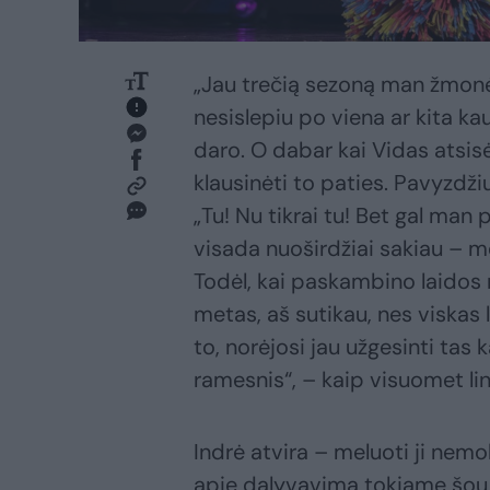
„Jau trečią sezoną man žmon
nesislepiu po viena ar kita k
daro. O dabar kai Vidas atsisė
klausinėti to paties. Pavyzdžiui
„Tu! Nu tikrai tu! Bet gal man
visada nuoširdžiai sakiau – me
Todėl, kai paskambino laidos r
metas, aš sutikau, nes viskas l
to, norėjosi jau užgesinti ta
ramesnis“, – kaip visuomet lin
Indrė atvira – meluoti ji nemo
apie dalyvavimą tokiame šou 