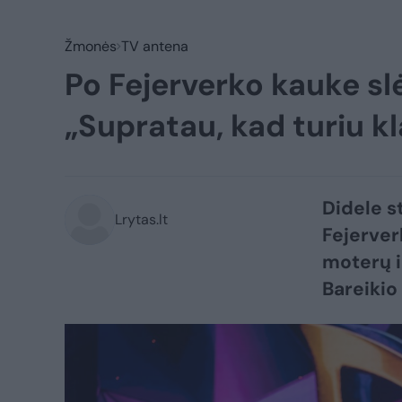
Žmonės
TV antena
Po Fejerverko kauke sl
„Supratau, kad turiu kl
Didele s
Lrytas.lt
Fejerver
moterų i
Bareikio