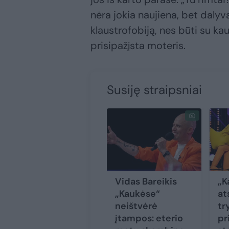
nėra jokia naujiena, bet daly
klaustrofobiją, nes būti su kau
prisipažįsta moteris.
Susiję straipsniai
Vidas Bareikis
„K
„Kaukėse“
at
neištvėrė
tr
įtampos: eterio
pr