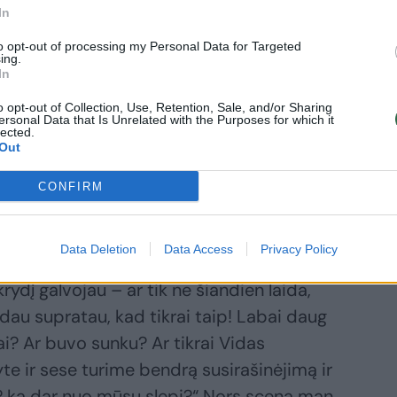
In
to opt-out of processing my Personal Data for Targeted
ing.
In
Daugiau nuotraukų (7)
o opt-out of Collection, Use, Retention, Sale, and/or Sharing
ersonal Data that Is Unrelated with the Purposes for which it
lected.
Out
onkuvienė: „Supratau, kad turiu klaustrofobiją“.
CONFIRM
dė laidą, Indrė kaip tik skrido iš savo
Data Deletion
Data Access
Privacy Policy
je. Tačiau vos nusileidus lėktuvui pasipylė
krydį galvojau – ar tik ne šiandien laida,
eidau supratau, kad tikrai taip! Labai daug
ai? Ar buvo sunku? Ar tikrai Vidas
e ir sese turime bendrą susirašinėjimą ir
ai? ką dar nuo mūsų slepi?“ Nors scena man