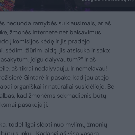
ės neduoda ramybės su klausimais, ar aš
auke, žmonės internete net balsavimus
do į komisijos kėdę ir jis pradėjo
, sėdim, žiūrim laidą, jis atsisuka ir sako:
 pasakytum, jeigu dalyvautum?“ Ir aš
ile, aš tikrai nedalyvauju. Ir nemelavau!
ežisierė Gintarė ir pasakė, kad jau atėjo
abai organiškai ir natūraliai susidėliojo. Be
s kalbas, kad žmonėms sekmadienis būtų
ksmai pasakoja ji.
ka, todėl ilgai slėpti nuo mylimų žmonių
būtų sunku: „Kadangi aš visą vasarą