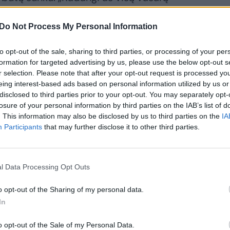
uvau susiplanavusi savaitei su darbais ir
enas iš jų buvo „Kaukių“ filmavimas. Tai man
Do Not Process My Personal Information
i tempti ir meluoti, ir užjaučiu labai
to opt-out of the sale, sharing to third parties, or processing of your per
ią paslaptį tiek ilgai.“
formation for targeted advertising by us, please use the below opt-out s
r selection. Please note that after your opt-out request is processed y
eing interest-based ads based on personal information utilized by us or
disclosed to third parties prior to your opt-out. You may separately opt-
losure of your personal information by third parties on the IAB’s list of
. This information may also be disclosed by us to third parties on the
IA
Participants
that may further disclose it to other third parties.
l Data Processing Opt Outs
o opt-out of the Sharing of my personal data.
In
o opt-out of the Sale of my Personal Data.