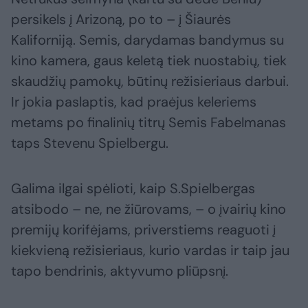
persikels į Arizoną, po to – į Šiaurės
Kaliforniją. Semis, darydamas bandymus su
kino kamera, gaus keletą tiek nuostabių, tiek
skaudžių pamokų, būtinų režisieriaus darbui.
Ir jokia paslaptis, kad praėjus keleriems
metams po finalinių titrų Semis Fabelmanas
taps Stevenu Spielbergu.
Galima ilgai spėlioti, kaip S.Spielbergas
atsibodo – ne, ne žiūrovams, – o įvairių kino
premijų korifėjams, priverstiems reaguoti į
kiekvieną režisieriaus, kurio vardas ir taip jau
tapo bendrinis, aktyvumo pliūpsnį.