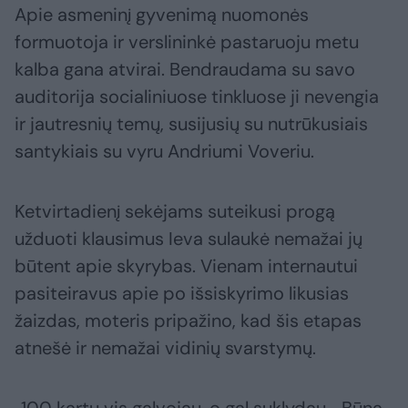
Apie asmeninį gyvenimą nuomonės
formuotoja ir verslininkė pastaruoju metu
kalba gana atvirai. Bendraudama su savo
auditorija socialiniuose tinkluose ji nevengia
ir jautresnių temų, susijusių su nutrūkusiais
santykiais su vyru Andriumi Voveriu.
Ketvirtadienį sekėjams suteikusi progą
užduoti klausimus Ieva sulaukė nemažai jų
būtent apie skyrybas. Vienam internautui
pasiteiravus apie po išsiskyrimo likusias
žaizdas, moteris pripažino, kad šis etapas
atnešė ir nemažai vidinių svarstymų.
„100 kartų vis galvojau, o gal suklydau... Būna