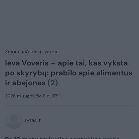
Žmonės
Veidai ir vardai
Ieva Voveris – apie tai, kas vyksta
po skyrybų: prabilo apie alimentus
ir abejones
(2)
2026 m. rugpjūčio 8 d. 07:11
Lrytas.lt