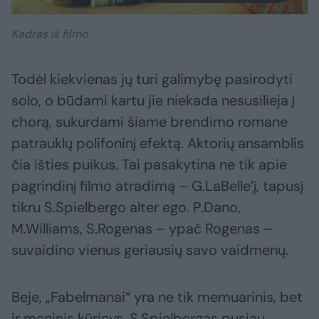
Kadras iš filmo
Todėl kiekvienas jų turi galimybę pasirodyti
solo, o būdami kartu jie niekada nesusilieja į
chorą, sukurdami šiame brendimo romane
patrauklų polifoninį efektą. Aktorių ansamblis
čia išties puikus. Tai pasakytina ne tik apie
pagrindinį filmo atradimą – G.LaBelle’į, tapusį
tikru S.Spielbergo alter ego. P.Dano,
M.Williams, S.Rogenas – ypač Rogenas –
suvaidino vienus geriausių savo vaidmenų.
Beje, „Fabelmanai“ yra ne tik memuarinis, bet
ir meninis kūrinys. S.Spielbergas pusiau