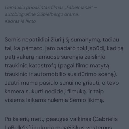
Geriausiu pripažintas filmas „Fabelmanai“ –
autobiografinė S.Spielbergo drama.
Kadras iš filmo
Semis nepatikliai žiūri į šį sumanymą, tačiau
tai, ką pamato, jam padaro tokį įspūdį, kad tą
patį vakarą namuose surengia žaislinio
traukinio katastrofą (pagal filme matytą
traukinio ir automobilio susidūrimo sceną).
Jautri mama pasiūlo sūnui ne griauti, o tėvo
kamera sukurti nedidelį filmuką, ir taip
visiems laikams nulemia Semio likimą.
Po kelerių metų paaugęs vaikinas (Gabrielis
LaBelle’is) jau kuria mėgėjiškus vesternus