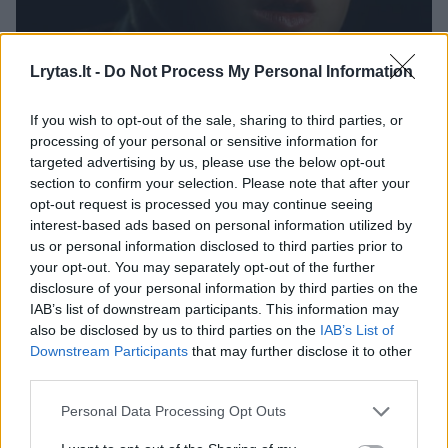
Daugiau nuotraukų (10)
Lrytas.lt -
Do Not Process My Personal Information
If you wish to opt-out of the sale, sharing to third parties, or
Geriausiu pripažintas filmas „Fabelmanai“ –
processing of your personal or sensitive information for
autobiografinė S.Spielbergo drama.
targeted advertising by us, please use the below opt-out
Kadras iš filmo
section to confirm your selection. Please note that after your
opt-out request is processed you may continue seeing
interest-based ads based on personal information utilized by
S.Spielbergas vėl, kaip geriausiuose savo
us or personal information disclosed to third parties prior to
filmuose, persikūnija į veikėją tarp Olės
your opt-out. You may separately opt-out of the further
disclosure of your personal information by third parties on the
Lukojės (herojaus pavardė neatsitiktinai
IAB’s list of downstream participants. This information may
verčiama beveik kaip „pasakininkas“) ir
also be disclosed by us to third parties on the
IAB’s List of
Downstream Participants
that may further disclose it to other
mobilios auklės.
third parties.
Personal Data Processing Opt Outs
Filmo atvirukinis kalėdinis prologas – žinoma,