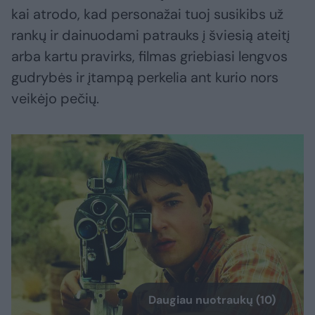
kai atrodo, kad personažai tuoj susikibs už
rankų ir dainuodami patrauks į šviesią ateitį
arba kartu pravirks, filmas griebiasi lengvos
gudrybės ir įtampą perkelia ant kurio nors
veikėjo pečių.
Daugiau nuotraukų (10)