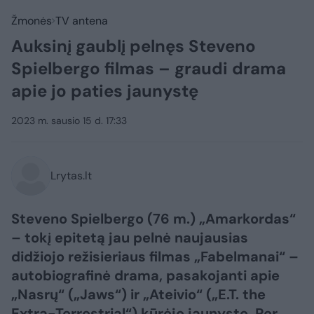
Žmonės
TV antena
Auksinį gaublį pelnęs Steveno
Spielbergo filmas – graudi drama
apie jo paties jaunystę
2023 m. sausio 15 d. 17:33
Lrytas.lt
Steveno Spielbergo (76 m.) „Amarkordas“
– tokį epitetą jau pelnė naujausias
didžiojo režisieriaus filmas „Fabelmanai“ –
autobiografinė drama, pasakojanti apie
„Nasrų“ („Jaws“) ir „Ateivio“ („E.T. the
Extra-Terrestrial“) kūrėjo jaunystę. Per