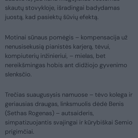
skautų stovykloje, išradingai badydamas
juostą, kad pasiektų šūvių efektą.
Motinai sūnaus pomėgis – kompensacija už
nenusisekusią pianistės karjerą, tėvui,
kompiuterių inžinieriui, – mielas, bet
nereikšmingas hobis ant didžiojo gyvenimo
slenksčio.
Trečias suaugusysis namuose – tėvo kolega ir
geriausias draugas, linksmuolis dėdė Benis
(Sethas Rogenas) – autsaideris,
simpatizuojantis svajingai ir kūrybiškai Semio
prigimčiai.