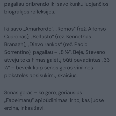
pagaliau pribrendo iki savo kunkuliuojančios
biografijos refleksijos.
Iki savo „Amarkordo“, „Romos“ (rež. Alfonso
Cuaronas), „Belfasto“ (rež. Kennethas
Branagh), „Dievo rankos“ (rež. Paolo
Sorrentino), pagaliau – „8 ½“. Beje, Steveno
atveju toks filmas galėtų būti pavadintas „33
½“ – beveik kaip senos geros vinilinės
plokštelės apsisukimų skaičius.
Senas geras – ko gero, geriausias
„Fabelmanų“ apibūdinimas. Ir to, kas juose
erzina, ir kas žavi.