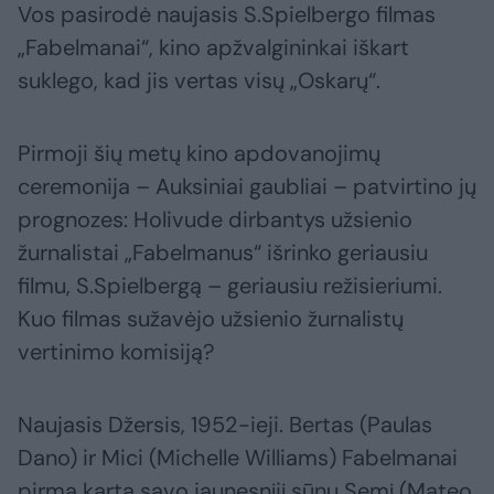
Vos pasirodė naujasis S.Spielbergo filmas
„Fabelmanai“, kino apžvalgininkai iškart
suklego, kad jis vertas visų „Oskarų“.
Pirmoji šių metų kino apdovanojimų
ceremonija – Auksiniai gaubliai – patvirtino jų
prognozes: Holivude dirbantys užsienio
žurnalistai „Fabelmanus“ išrinko geriausiu
filmu, S.Spielbergą – geriausiu režisieriumi.
Kuo filmas sužavėjo užsienio žurnalistų
vertinimo komisiją?
Naujasis Džersis, 1952-ieji. Bertas (Paulas
Dano) ir Mici (Michelle Williams) Fabelmanai
pirmą kartą savo jaunesnįjį sūnų Semį (Mateo