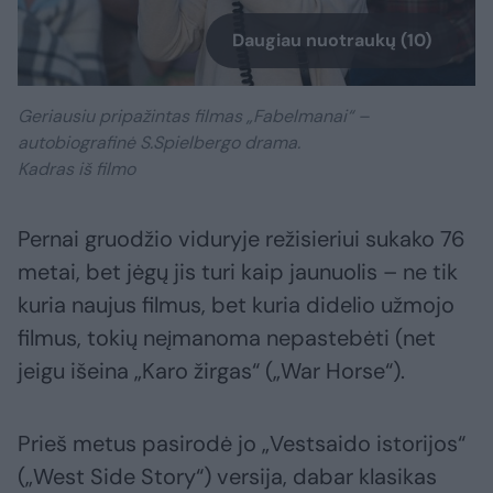
Daugiau nuotraukų (10)
Geriausiu pripažintas filmas „Fabelmanai“ –
autobiografinė S.Spielbergo drama.
Kadras iš filmo
Pernai gruodžio viduryje režisieriui sukako 76
metai, bet jėgų jis turi kaip jaunuolis – ne tik
kuria naujus filmus, bet kuria didelio užmojo
filmus, tokių neįmanoma nepastebėti (net
jeigu išeina „Karo žirgas“ („War Horse“).
Prieš metus pasirodė jo „Vestsaido istorijos“
(„West Side Story“) versija, dabar klasikas