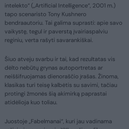
intelekto“ („Artificial Intelligence“, 2001 m.)
tapo scenaristo Tony Kushnero
bendraautoriu. Tai galima suprasti: apie savo
vaikystę, tegul ir paverstą įvairiaspalviu
reginiu, verta rašyti savarankiškai.
Šiuo atveju svarbu ir tai, kad rezultatas vis
dėlto nebūtų grynas autoportretas ar
neiššifruojamas dienoraščio įrašas. Žinoma,
klasikas turi teisę kalbėtis su savimi, tačiau
protingi žmonės šią akimirką paprastai
atidėlioja kuo toliau.
Juostoje „Fabelmanai“, kuri jau vadinama