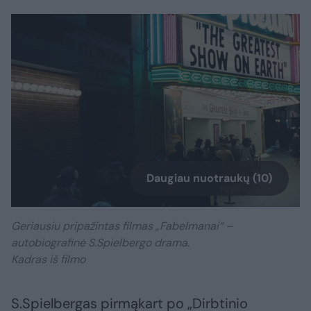
Daugiau nuotraukų (10)
Geriausiu pripažintas filmas „Fabelmanai“ –
autobiografinė S.Spielbergo drama.
Kadras iš filmo
S.Spielbergas pirmąkart po „Dirbtinio