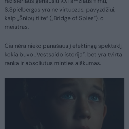
režisieriaus geriausiu XXI amžiaus filmu,
S.Spielbergas yra ne virtuozas, pavyzdžiui,
kaip „Šnipų tilte“ („Bridge of Spies“), o
meistras.
Čia nėra nieko panašaus į efektingą spektaklį,
kokia buvo „Vestsaido istorija“, bet yra tvirta
ranka ir absoliutus minties aiškumas.