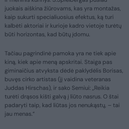
juokais aiškina žiūrovams, kas yra montažas,
kaip sukurti specialiuosius efektus, ką turi
kalbėti aktoriai ir kurioje kadro vietoje turėtų
būti horizontas, kad būtų įdomu.
Tačiau pagrindinė pamoka yra ne tiek apie
kiną, kiek apie meną apskritai. Staiga pas
giminaičius atvyksta dėdė paklydėlis Borisas,
buvęs cirko artistas (jį vaidina veteranas
Juddas Hirschas), ir sako Semiui: „Reikia
turėti drąsos kišti galvą į liūto nasrus. O štai
padaryti taip, kad liūtas jos nenukąstų, – tai
jau menas.“