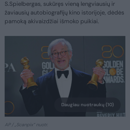
S.Spielbergas, sukūręs vieną lengviausių ir
žaviausių autobiografijų kino istorijoje, dėdės
pamoką akivaizdžiai išmoko puikiai.
Daugiau nuotraukų (10)
AP / „Scanpix“ nuotr.