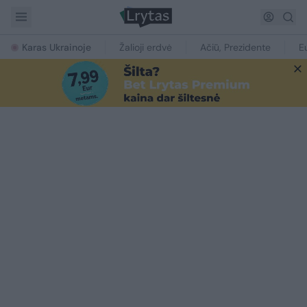
Karas Ukrainoje
Žalioji erdvė
Ačiū, Prezidente
E