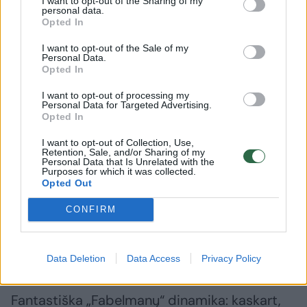
I want to opt-out of the Sharing of my
pasaka. Semiui nuolat gresia pavojai – tiek
personal data.
fiziniai, tiek psichologiniai. Tai ir bendraklasių
Opted In
antisemitizmas Kalifornijoje (Fabelmanai –
I want to opt-out of the Sale of my
Personal Data.
vieninteliai žydai tose apylinkėse), ir pašliję
Opted In
tėvų santykiai, ir pagaliau labai tikėtinas
I want to opt-out of processing my
kūrybinis fiasko.
Personal Data for Targeted Advertising.
Opted In
I want to opt-out of Collection, Use,
Kiekviena šių problemų išsprendžiama
Retention, Sale, and/or Sharing of my
Personal Data that Is Unrelated with the
beveik stebuklingai, jei manome, kad staigus
Purposes for which it was collected.
Opted Out
geriausių žmogiškų jausmų proveržis yra tarsi
CONFIRM
Kalėdų stebuklas. Pabaigoje žiūrovų laukia
išties tikras jausmas, tačiau atskleisti jo
detales būtų siaubingai netaktiška.
Data Deletion
Data Access
Privacy Policy
Fantastiška „Fabelmanų“ dinamika: kaskart,