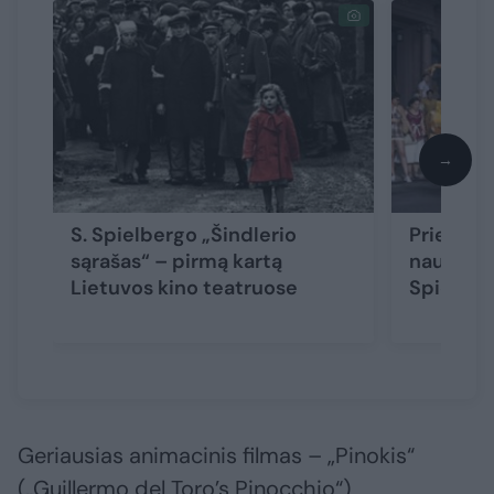
→
S. Spielbergo „Šindlerio
Prieš pr
sąrašas“ – pirmą kartą
naujausi
Lietuvos kino teatruose
Spielber
Geriausias animacinis filmas – „Pinokis“
(„Guillermo del Toro’s Pinocchio“)