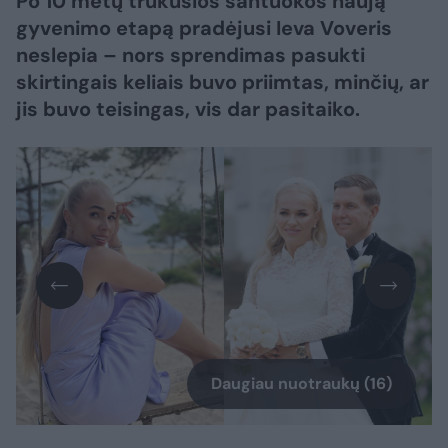
Po 10 metų trukusios santuokos naują
gyvenimo etapą pradėjusi Ieva Voveris
neslepia – nors sprendimas pasukti
skirtingais keliais buvo priimtas, minčių, ar
jis buvo teisingas, vis dar pasitaiko.
Daugiau nuotraukų (16)