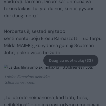
veidrodį. Tai man „Dinamika“ primena va
tokius laikus. Tai yra dainos, kurios gyvuos
dar daug metų.“
Norbertas šį šeštadienį tapo
sentimentaliuoju Erosu Ramazzotti. Tuo tarpu
Milda MAIMO, įkūnydama garsųjį Scatman
John, paliko visus be žado.
Daugiau nuotraukų (33)
Laidos filmavimo akimirka.
S.Bolnienės nuotr.
„Tai atrodė neįmanoma, kad būtų tiesa,
neįtikėtina!“ – po jos pasirodymo emocingai