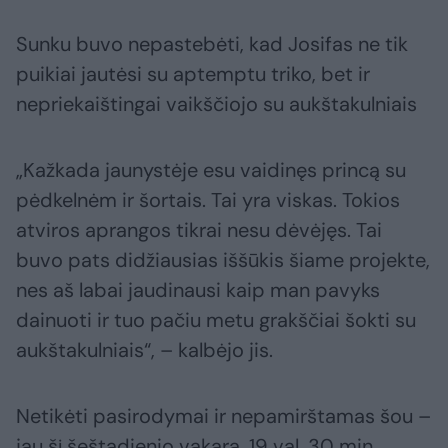
Sunku buvo nepastebėti, kad Josifas ne tik
puikiai jautėsi su aptemptu triko, bet ir
nepriekaištingai vaikščiojo su aukštakulniais
„Kažkada jaunystėje esu vaidinęs princą su
pėdkelnėm ir šortais. Tai yra viskas. Tokios
atviros aprangos tikrai nesu dėvėjęs. Tai
buvo pats didžiausias iššūkis šiame projekte,
nes aš labai jaudinausi kaip man pavyks
dainuoti ir tuo pačiu metu grakščiai šokti su
aukštakulniais“, – kalbėjo jis.
Netikėti pasirodymai ir nepamirštamas šou –
jau šį šeštadienio vakarą, 19 val. 30 min.,