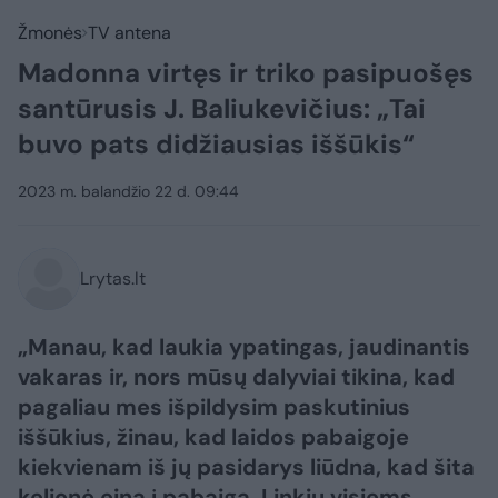
Žmonės
TV antena
Madonna virtęs ir triko pasipuošęs
santūrusis J. Baliukevičius: „Tai
buvo pats didžiausias iššūkis“
2023 m. balandžio 22 d. 09:44
Lrytas.lt
„Manau, kad laukia ypatingas, jaudinantis
vakaras ir, nors mūsų dalyviai tikina, kad
pagaliau mes išpildysim paskutinius
iššūkius, žinau, kad laidos pabaigoje
kiekvienam iš jų pasidarys liūdna, kad šita
kelionė eina į pabaigą. Linkiu visiems