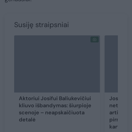
Susiję straipsniai
Aktoriui Josifui Baliukevičiui
Josifas B
kliuvo išbandymas: šiurpioje
netikėto
scenoje – neapskaičiuota
artimo ž
detalė
pirmosio
kartu“