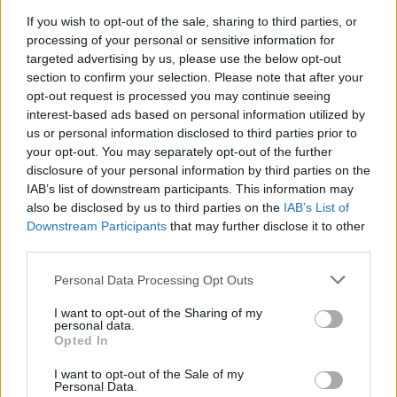
If you wish to opt-out of the sale, sharing to third parties, or
Kaip šį jos pasirodymą įvertins komisija,
processing of your personal or sensitive information for
pamatysite jau šį šeštadienio vakarą.
targeted advertising by us, please use the below opt-out
section to confirm your selection. Please note that after your
opt-out request is processed you may continue seeing
„Išryškėjo dar viena Žygimanto savybė, kad ir
interest-based ads based on personal information utilized by
us or personal information disclosed to third parties prior to
kaip sunku, jis niekada nepasiduoda!“ – po
your opt-out. You may separately opt-out of the further
„ZIP FM“ radijo laidų vedėjo Žygimanto Gečo
disclosure of your personal information by third parties on the
IAB’s list of downstream participants. This information may
įkūnytos grupės „Linkin park“ konstatavo
also be disclosed by us to third parties on the
IAB’s List of
faktą laidos vedėjas Simonas Storpirštis.
Downstream Participants
that may further disclose it to other
third parties.
Daugiau nuotraukų (33)
Personal Data Processing Opt Outs
Laidos filmavimo akimirka.
I want to opt-out of the Sharing of my
personal data.
S.Bolnienės nuotr.
Opted In
I want to opt-out of the Sale of my
Jam pritarė ir aktorė Toma Vaškevičiūtė:
Personal Data.