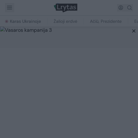
Karas Ukrainoje
Žalioji erdvė
Ačiū, Prezidente
E