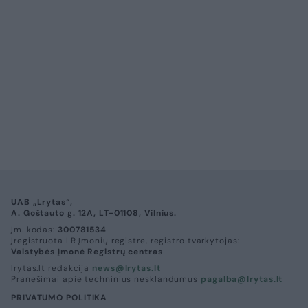
UAB „Lrytas“,
A. Goštauto g. 12A, LT-01108, Vilnius.
Įm. kodas:
300781534
Įregistruota LR įmonių registre, registro tvarkytojas:
Valstybės įmonė Registrų centras
lrytas.lt redakcija
news@lrytas.lt
Pranešimai apie techninius nesklandumus
pagalba@lrytas.lt
PRIVATUMO POLITIKA