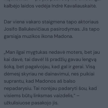
kalbėjo laidos vedėja Indrė Kavaliauskaitė.
Dar viena vakaro staigmena tapo aktoriaus
Josifo Baliukevičiaus pasirodymas. Jis tapo
garsiąja muzikos ikona Madona.
„Man ilgai mygtukas nedavė moters, bet jau
kai davė, tai davė! Iš pradžių gavau lengvą
šoką, bet pagalvojau, kad gal ir gerai. Visą
dėmesį skyriau ne dainavimui, nes puikiai
suprantu, kad Madonos aš balso
nepadarysiu. Tai norėjau padaryti šou, kad
visiems būtų linksmas vaizdelis,“ –
užkulisiuose pasakojo jis.