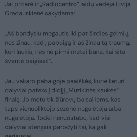
Jai pritarė ir „Radiocentro“ laidų vedėja Livija
Gradauskienė sakydama:
„Aš bandysiu mėgautis iki pat širdies gelmių,
nes žinau, kad į pabaigą ir aš žinau tą traumą,
kuri laukia, nes ne pirmi metai būna, kai šita
šventė baigiasi!“.
Jau vakaro pabaigoje paaiškės, kurie keturi
dalyviai pateks į didįjį „Muzikinės kaukės“
finalą. Jo metu tik žiūrovų balsai lems, kas
taps vienuoliktojo sezono nugalėtoju arba
nugalėtoja. Todėl nenuostabu, kad visi
dalyviai stengsis parodyti tai, ką gali
geriausiai.