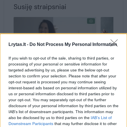
Susiję straipsniai
Lrytas.lt -
Do Not Process My Personal Information
If you wish to opt-out of the sale, sharing to third parties, or
processing of your personal or sensitive information for
targeted advertising by us, please use the below opt-out
section to confirm your selection. Please note that after your
Omane gyvenanti lietuvė
„Ant med
opt-out request is processed you may continue seeing
Vaida apie darbą arabų
įkūrėja K
interest-based ads based on personal information utilized by
kraštuose: „Negali parodyti,
Šimkienė:
us or personal information disclosed to third parties prior to
kad esi pavargęs ar
stipriai 
your opt-out. You may separately opt-out of the further
neišsimiegojęs“
disclosure of your personal information by third parties on the
IAB’s list of downstream participants. This information may
also be disclosed by us to third parties on the
IAB’s List of
Downstream Participants
that may further disclose it to other