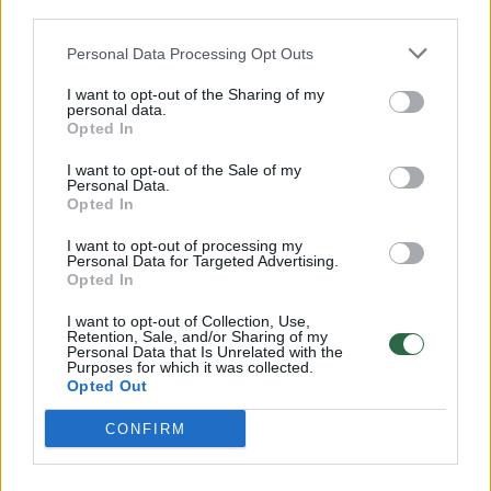
third parties.
Sėkmingai baigusi magistro studijas Mykolo
Personal Data Processing Opt Outs
Romerio universitete, ji įsidarbino ir ėmė
I want to opt-out of the Sharing of my
personal data.
kopti karjeros laiptais... Aukštyn kojomis
Opted In
gyvenimas apvirto, kai kelionėje į Maroką ji
I want to opt-out of the Sale of my
susipažino su pilotu iš Prancūzijos. Priimti
Personal Data.
Opted In
sprendimą ir mesti viską, ko pasiekė, pasak
I want to opt-out of processing my
Vilmos, nebuvo lengva, tačiau noras sukurti
Personal Data for Targeted Advertising.
Opted In
šeimą ir vis mažiau džiaugsmo teikiantis
darbas padėjo apsispręsti.
I want to opt-out of Collection, Use,
Retention, Sale, and/or Sharing of my
Personal Data that Is Unrelated with the
Purposes for which it was collected.
„Meilė buvo trečia priežastis... Pagrindinė
Opted Out
buvo mikroklimatas teisme, per intrigas
CONFIRM
pasidarė neįmanoma dirbti, na, ir antroje
vietoje, žinoma, buvo atlyginimas. Niekam ne