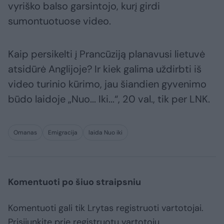
vyriško balso garsintojo, kurį girdi
sumontuotuose video.
Kaip persikelti į Prancūziją planavusi lietuvė
atsidūrė Anglijoje? Ir kiek galima uždirbti iš
video turinio kūrimo, jau šiandien gyvenimo
būdo laidoje „Nuo... Iki...“, 20 val., tik per LNK.
Omanas
Emigracija
laida Nuo iki
Komentuoti po šiuo straipsniu
Komentuoti gali tik Lrytas registruoti vartotojai.
Prisijunkite prie registruotų vartotojų