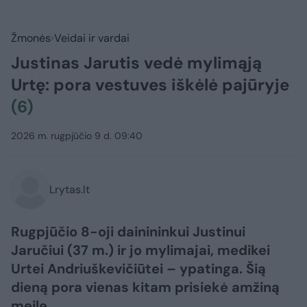
Žmonės
Veidai ir vardai
Justinas Jarutis vedė mylimąją
Urtę: pora vestuves iškėlė pajūryje
(6)
2026 m. rugpjūčio 9 d. 09:40
Lrytas.lt
Rugpjūčio 8-oji dainininkui Justinui
Jaručiui (37 m.) ir jo mylimajai, medikei
Urtei Andriuškevičiūtei – ypatinga. Šią
dieną pora vienas kitam prisiekė amžiną
meilę.