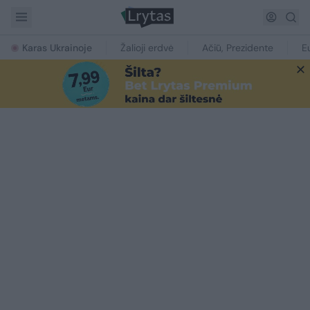
Karas Ukrainoje
Žalioji erdvė
Ačiū, Prezidente
E