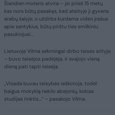
Šiandien moteris atvira – jei prieš 15 metų
kas nors būtų pasakęs, kad ateityje ji gyvens
arabų šalyje, o uždirbs kurdama video įrašus
apie santykius, būtų pirštu ties smilkiniu
pasukiojusi...
Lietuvoje Vilma sėkmingai dirbo teisės srityje
– buvo teisėjos padėjėja, ir svajojo vieną
dieną pati tapti teisėja.
„Visada buvau teisybės ieškotoja, todėl
baigus mokyklą nekilo abejonių, kokias
studijas rinktis...“ – pasakojo Vilma.