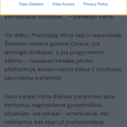
Data Deletion
Data Access
Privacy Policy
paslaptis, kad teisėjų atlyginimai Lietuvoje
yra mažiausi Europoje...“ – pasakojo Vilma.
Vis dėlto į Prancūziją Vilma taip ir nepersikėlė.
Šiandien moteris gyvena Omane, yra
laimingai ištekėjusi, o jos pragyvenimo
šaltinis – nuosavas kanalas jutubo
platformoje, kuriam vaizdo įrašus ji montuoja
savo namų svetainėje.
Savo kanale Vilma dalinasi patarimais apie
santykius, nagrinėdama gyvenimiškas
situacijas. Jos sekėjai – amerikiečiai, net
nežinantys, kas slypi už profesionalaus