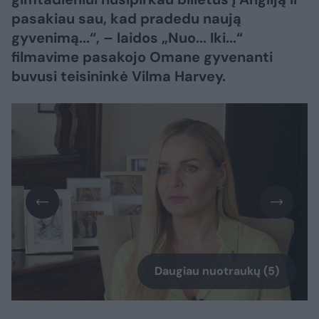
pasakiau sau, kad pradedu naują
gyvenimą...“, – laidos „Nuo... Iki...“
filmavime pasakojo Omane gyvenanti
buvusi teisininkė Vilma Harvey.
Daugiau nuotraukų (5)