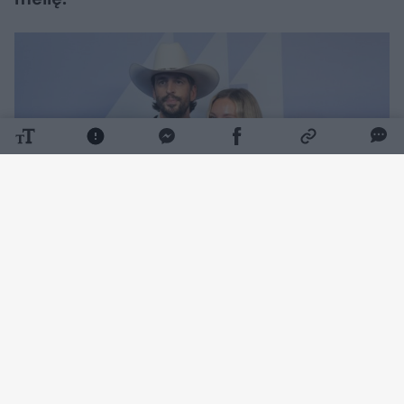
Daugiau nuotraukų (9)
Akimirkos iš vestuvių pasirodė socialiniuose
tinkluose.