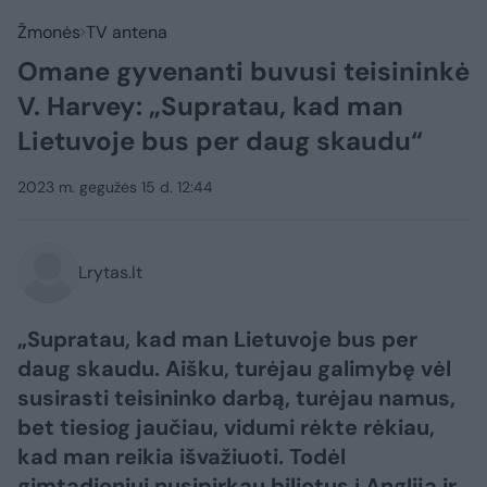
Žmonės
TV antena
Omane gyvenanti buvusi teisininkė
V. Harvey: ​„Supratau, kad man
Lietuvoje bus per daug skaudu“
2023 m. gegužės 15 d. 12:44
Lrytas.lt
„Supratau, kad man Lietuvoje bus per
daug skaudu. Aišku, turėjau galimybę vėl
susirasti teisininko darbą, turėjau namus,
bet tiesiog jaučiau, vidumi rėkte rėkiau,
kad man reikia išvažiuoti. Todėl
gimtadieniui nusipirkau bilietus į Angliją ir