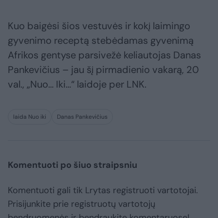
Kuo baigėsi šios vestuvės ir kokį laimingo
gyvenimo receptą stebėdamas gyvenimą
Afrikos gentyse parsivežė keliautojas Danas
Pankevičius – jau šį pirmadienio vakarą, 20
val., „Nuo… Iki…“ laidoje per LNK.
laida Nuo iki
Danas Pankevičius
Komentuoti po šiuo straipsniu
Komentuoti gali tik Lrytas registruoti vartotojai.
Prisijunkite prie registruotų vartotojų
bendruomenės ir bendraukite komentaruose!