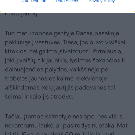
Data Deletion
Data Access
Privacy Policy
liksi viengungis, nes daili nuotaka gali kainuoti
ir 150 jaučių.
Tuo metu toposa gentyje Danas pasakoje
pakliuvęs į vestuves. Tiesa, jos buvo visiškai
kitokios, nei galima įsivaizduoti. Pirmiausia,
jokių vaišių, tik jaunikis, lydimas šokančios ir
dainuojančios palydos, vaikštinėjo po
trobeles jaunosios kaime, kiekvienoje
aiškindamas, kokį jautį jis padovanos tai
šeimai ir kaip jis atrodys.
Tačiau įtampa kaimelyje neslopo, nes visi su
nekantrumu laukė, ar pasirodys nuotaka. Mat
jai tik 16-a, o jaunikiui 60 m. ir jis jau turi