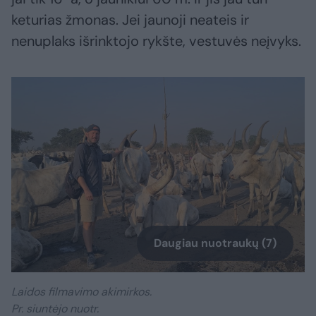
keturias žmonas. Jei jaunoji neateis ir
nenuplaks išrinktojo rykšte, vestuvės neįvyks.
Daugiau nuotraukų (7)
Laidos filmavimo akimirkos.
Pr. siuntėjo nuotr.