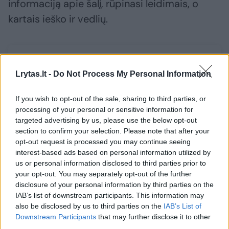
informaciją apie šalį, rūpinasi leidimais, o
kartais ieško ir vedlių.
Susiję straipsniai
Lrytas.lt -
Do Not Process My Personal Information
If you wish to opt-out of the sale, sharing to third parties, or
processing of your personal or sensitive information for
targeted advertising by us, please use the below opt-out
section to confirm your selection. Please note that after your
opt-out request is processed you may continue seeing
interest-based ads based on personal information utilized by
us or personal information disclosed to third parties prior to
your opt-out. You may separately opt-out of the further
disclosure of your personal information by third parties on the
Indrė Burlinskaitė apie turėtą
Daugiaus
IAB’s list of downstream participants. This information may
svajonę tapti mama: „O gal
lietuvis a
also be disclosed by us to third parties on the
IAB’s List of
mūsų misija gyvenime visai
priblošk
Downstream Participants
that may further disclose it to other
kitokia“
third parties.