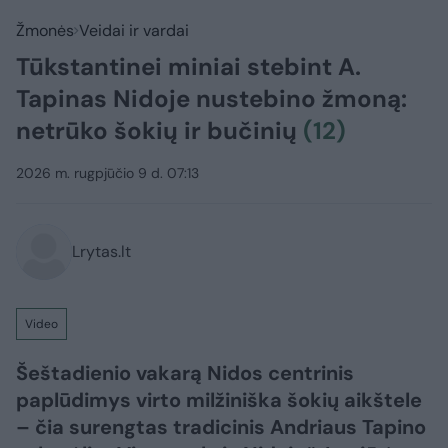
Žmonės
Veidai ir vardai
Tūkstantinei miniai stebint A.
Tapinas Nidoje nustebino žmoną:
netrūko šokių ir bučinių
(12)
2026 m. rugpjūčio 9 d. 07:13
Lrytas.lt
Video
Šeštadienio vakarą Nidos centrinis
paplūdimys virto milžiniška šokių aikštele
– čia surengtas tradicinis Andriaus Tapino