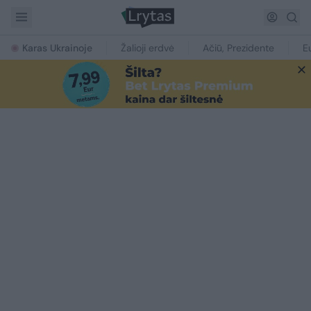
Karas Ukrainoje
Žalioji erdvė
Ačiū, Prezidente
E