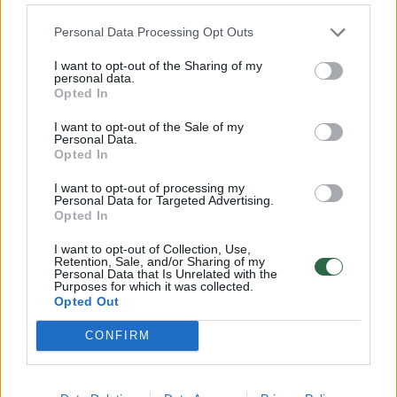
Personal Data Processing Opt Outs
I want to opt-out of the Sharing of my
personal data.
Opted In
Jis ir pats žada organizuoti nedideles grupes,
I want to opt-out of the Sale of my
su kuriomis keliautų į sunkiai pasiekiamus
Personal Data.
Opted In
kraštus ar vietas, kurių paprastai nelanko
turistai. Lydimas vedlių Danas pasakoja
I want to opt-out of processing my
Personal Data for Targeted Advertising.
pasiekęs mundari gentį Pietų Sudane.
Opted In
I want to opt-out of Collection, Use,
Retention, Sale, and/or Sharing of my
Visas jos narių gyvenimas sukasi aplink
Personal Data that Is Unrelated with the
Purposes for which it was collected.
įspūdingos išvaizdos galvijus – jie ir
Opted Out
pragyvenimo šaltinis, ir socialinio statuso
CONFIRM
visuomenėje ženklas, ir labiausiai saugomas
turtas. Jei neturi jų, esi ne tik vargšas, bet ir