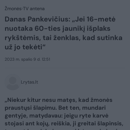
Žmonės
TV antena
Danas Pankevičius: „Jei 16-metė
nuotaka 60-ties jaunikį išplaks
rykštėmis, tai ženklas, kad sutinka
už jo tekėti“
2023 m. spalio 9 d. 12:51
Lrytas.lt
„Niekur kitur nesu matęs, kad žmonės
praustųsi šlapimu. Bet ten, mundari
gentyje, matydavau: jeigu ryte karvė
stojasi ant kojų, reiškia, ji greitai šlapinsis,