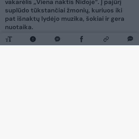
vakarėlis „Viena naktis Nidoje“. Į pajūrį
suplūdo tūkstančiai žmonių, kuriuos iki
pat išnaktų lydėjo muzika, šokiai ir gera
nuotaika.
Daugiau nuotraukų (16)
Vis dėlto vienu jautriausių vakaro momentų