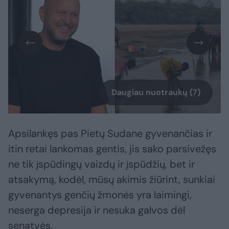
Daugiau nuotraukų (7)
Apsilankęs pas Pietų Sudane gyvenančias ir
itin retai lankomas gentis, jis sako parsivežęs
ne tik įspūdingų vaizdų ir įspūdžių, bet ir
atsakymą, kodėl, mūsų akimis žiūrint, sunkiai
gyvenantys genčių žmonės yra laimingi,
neserga depresija ir nesuka galvos dėl
senatvės.