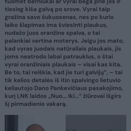
tuomet berniukai ar vyrai bėga prie jos ir
tiesiog kiša galvą po srove. Vyrai taip
gražina savo šukuosenas, nes po kurio
laiko šlapimas ima šviesinti plaukus,
nudažo juos oranžine spalva, o tai
palankiai vertina moterys. Jeigu jos mato,
kad vyras juodais natūraliais plaukais, jis
joms neatrodo labai patrauklus, o štai
vyrai oranžiniais plaukais – visai kas kita.
Be to, tai reiškia, kad jie turi galvijų“, – tai
tik kelios detalės iš itin spalvingo lietuvio
keliautojo Dano Pankevičiaus pasakojimo,
kurį LNK laidos „Nuo... Iki...“ žiūrovai išgirs
šį pirmadienio vakarą.