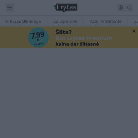
Karas Ukrainoje
Žalioji erdvė
Ačiū, Prezidente
E