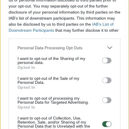
„Oppenheimeris“,
us or personal information disclosed to third parties prior to
your opt-out. You may separately opt-out of the further
disclosure of your personal information by third parties on the
IAB’s list of downstream participants. This information may
Geriausias scenarijus: Justine Triet ir Arthuras
also be disclosed by us to third parties on the
IAB’s List of
Harari, „Nuopuolio anatomija“,
Downstream Participants
that may further disclose it to other
third parties.
Geriausias filmas ne anglų kalba: „Nuopuolio
Personal Data Processing Opt Outs
anatomija“,
I want to opt-out of the Sharing of my
personal data.
Opted In
Geriausias kino teatrų ir komercinės sėkmės
I want to opt-out of the Sale of my
Personal Data.
pasiekimas (naujas apdovanojimas): „Barbė“,
Opted In
I want to opt-out of processing my
Geriausias animacinis filmas: „Berniukas ir
Personal Data for Targeted Advertising.
Opted In
garnys“,
I want to opt-out of Collection, Use,
Retention, Sale, and/or Sharing of my
Personal Data that Is Unrelated with the