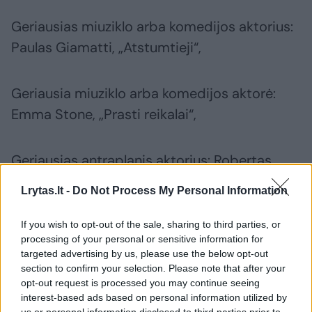
Geriausias miuziklo arba komedijos aktorius:
Paulas Giamatti, „Atstumtieji“,
Geriausia miuziklo arba komedijos aktorė:
Emma Stone, „Prasti reikalai“,
Geriausias antraplanis aktorius: Robertas
Downey jaun., „Oppenheimeris“,
Lrytas.lt -
Do Not Process My Personal Information
Geriausia antraplanė aktorė: Da‘Vine Joy
If you wish to opt-out of the sale, sharing to third parties, or
processing of your personal or sensitive information for
Randolph, „Atstumtieji“,
targeted advertising by us, please use the below opt-out
section to confirm your selection. Please note that after your
opt-out request is processed you may continue seeing
Geriausias režisierius: Christopheris Nolanas,
interest-based ads based on personal information utilized by