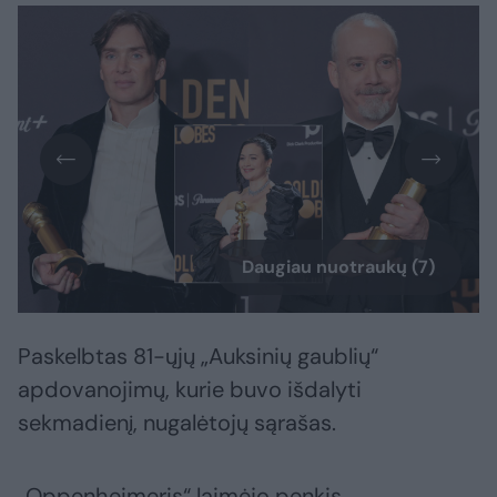
Daugiau nuotraukų (7)
Paskelbtas 81-ųjų „Auksinių gaublių“
apdovanojimų, kurie buvo išdalyti
sekmadienį, nugalėtojų sąrašas.
„Oppenheimeris“ laimėjo penkis