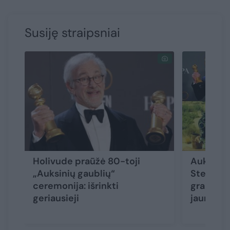
Susiję straipsniai
Holivude praūžė 80-toji
Auksinį 
„Auksinių gaublių“
Steveno 
ceremonija: išrinkti
graudi d
geriausieji
jaunystę