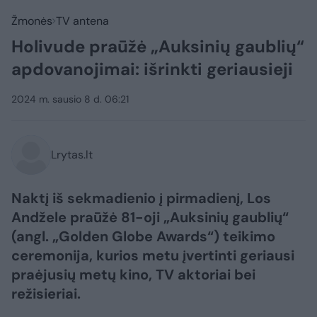
Žmonės
TV antena
Holivude praūžė „Auksinių gaublių“
apdovanojimai: išrinkti geriausieji
2024 m. sausio 8 d. 06:21
Lrytas.lt
Naktį iš sekmadienio į pirmadienį, Los
Andžele praūžė 81-oji „Auksinių gaublių“
(angl. „Golden Globe Awards“) teikimo
ceremonija, kurios metu įvertinti geriausi
praėjusių metų kino, TV aktoriai bei
režisieriai.