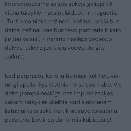
Improvizuotame salsos šokyje galioja tik
viena taisyklė – atsipalaiduoti ir mėgautis.
„Tu iš viso nieko nežinosi. Nežinai, kokia bus
daina, nežinai, kas bus tavo partneris ir kaip
jie ten keisis“, – nerimo neslėps projekto
dalyvė, televizijos laidų vedėja Jurgita
Jurkutė.
Kad perprastų, ko iš jų tikimasi, keli lietuviai
netgi apsilankys vietiniame salsos klube. Vis
dėlto įtampa neslūgs, nes improvizacijos
vakaro taisyklės skelbia, kad kiekvienam
lietuviui teks šokti ne tik su savo įprastiniu
partneriu, bet ir su dar trimis kubiečiais!