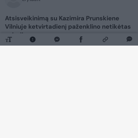
Atsisveikinimą su Kazimira Prunskiene
Vilniuje ketvirtadienį paženklino netikėtas
sujudimas.
Daugiau nuotraukų (35)