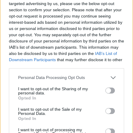
targeted advertising by us, please use the below opt-out
O ašaroms pradingus, ji ir vėl panirs į šokį.
section to confirm your selection. Please note that after your
Šįkart – į ypatingai išlaisvinantį, be iš anksto
opt-out request is processed you may continue seeing
interest-based ads based on personal information utilized by
surepetuotos choreografijos, be iš anksto
us or personal information disclosed to third parties prior to
žinomos muzikos ir net be nuosavo partnerio.
your opt-out. You may separately opt-out of the further
disclosure of your personal information by third parties on the
„Sakiau, kad eisiu taip, kaip į diskoteką. O
IAB’s list of downstream participants. This information may
kaip ten bus, taip bus. Juk, kai eini į
also be disclosed by us to third parties on the
IAB’s List of
Downstream Participants
that may further disclose it to other
diskoteką, niekuomet nežinai, kaip ten bus.
third parties.
Net nežinai, ką sutiksi“, – šypsosis Jurgita.
Personal Data Processing Opt Outs
I want to opt-out of the Sharing of my
Visa tai atsispindės ir improvizuotame
personal data.
Jurgitos šokyje, kuriuo jos partneris Adrianas
Opted In
bus sužavėtas: „Ši mergina – gražiausia, ką
I want to opt-out of the Sale of my
Personal Data.
turi Lietuva. Žiūrėkite, kokį kūną ji turi, koks
Opted In
dailus jos veidas... Ji – tobula!“
I want to opt-out of processing my