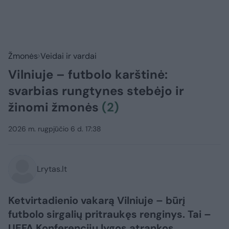
Žmonės
Veidai ir vardai
Vilniuje – futbolo karštinė:
svarbias rungtynes stebėjo ir
žinomi žmonės
(2)
2026 m. rugpjūčio 6 d. 17:38
Lrytas.lt
Ketvirtadienio vakarą Vilniuje – būrį
futbolo sirgalių pritraukęs renginys. Tai –
UEFA Konferencijų lygos atrankos