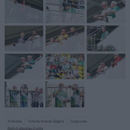
Futbolas
futbolo klubas Žalgiris
rungtynės
Rodyti daugiau žymių