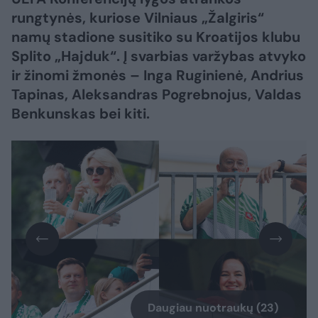
rungtynės, kuriose Vilniaus „Žalgiris“
namų stadione susitiko su Kroatijos klubu
Splito „Hajduk“. Į svarbias varžybas atvyko
ir žinomi žmonės – Inga Ruginienė, Andrius
Tapinas, Aleksandras Pogrebnojus, Valdas
Benkunskas bei kiti.
Daugiau nuotraukų (23)