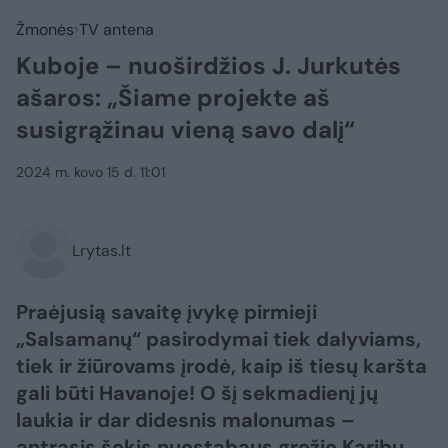
Žmonės
TV antena
Kuboje – nuoširdžios J. Jurkutės
ašaros: „Šiame projekte aš
susigrąžinau vieną savo dalį“
2024 m. kovo 15 d. 11:01
Lrytas.lt
Praėjusią savaitę įvykę pirmieji
„Salsamanų“ pasirodymai tiek dalyviams,
tiek ir žiūrovams įrodė, kaip iš tiesų karšta
gali būti Havanoje! O šį sekmadienį jų
laukia ir dar didesnis malonumas –
antrasis šokis nuostabaus grožio Karibų