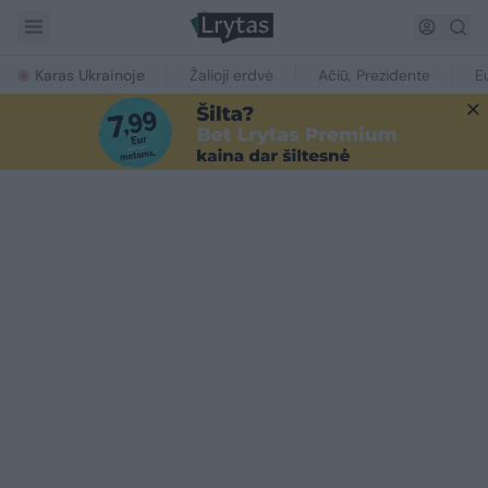
Karas Ukrainoje
Žalioji erdvė
Ačiū, Prezidente
E