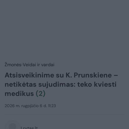
Žmonės
Veidai ir vardai
Atsisveikinime su K. Prunskiene –
netikėtas sujudimas: teko kviesti
medikus
(2)
2026 m. rugpjūčio 6 d. 11:23
Lrytas.lt