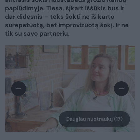
paplūdimyje. Tiesa, šįkart iššūkis bus ir
dar didesnis – teks šokti ne iš karto
surepetuotą, bet improvizuotą šokį. Ir ne
tik su savo partneriu.
Daugiau nuotraukų (17)