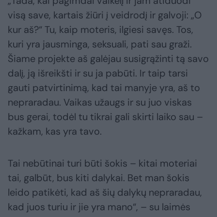
„Tada, kai pagimdai vaikelį ir jam atiduodi
visą save, kartais žiūri į veidrodį ir galvoji: „O
kur aš?“ Tu, kaip moteris, ilgiesi savęs. Tos,
kuri yra jausminga, seksuali, pati sau graži.
Šiame projekte aš galėjau susigrąžinti tą savo
dalį, ją išreikšti ir su ja pabūti. Ir taip tarsi
gauti patvirtinimą, kad tai manyje yra, aš to
nepraradau. Vaikas užaugs ir su juo viskas
bus gerai, todėl tu tikrai gali skirti laiko sau –
kažkam, kas yra tavo.
Tai nebūtinai turi būti šokis – kitai moteriai
tai, galbūt, bus kiti dalykai. Bet man šokis
leido patikėti, kad aš šių dalykų nepraradau,
kad juos turiu ir jie yra mano“, – su laimės