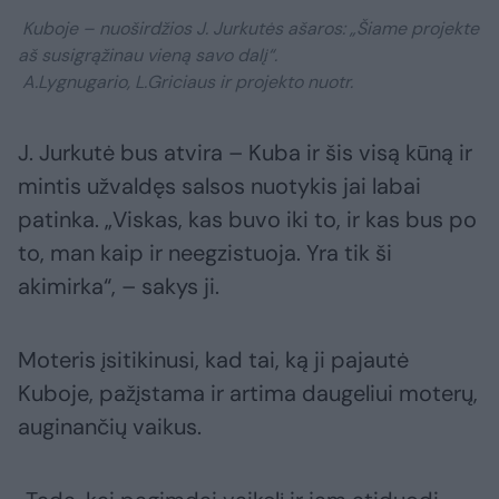
Kuboje – nuoširdžios J. Jurkutės ašaros: „Šiame projekte
aš susigrąžinau vieną savo dalį“.
A.Lygnugario, L.Griciaus ir projekto nuotr.
J. Jurkutė bus atvira – Kuba ir šis visą kūną ir
mintis užvaldęs salsos nuotykis jai labai
patinka. „Viskas, kas buvo iki to, ir kas bus po
to, man kaip ir neegzistuoja. Yra tik ši
akimirka“, – sakys ji.
Moteris įsitikinusi, kad tai, ką ji pajautė
Kuboje, pažįstama ir artima daugeliui moterų,
auginančių vaikus.