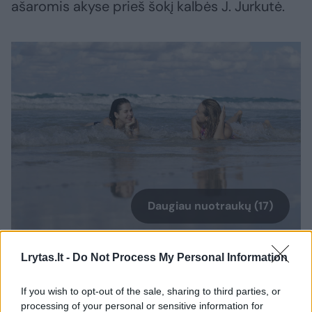
ašaromis akyse prieš šokį kalbės J. Jurkutė.
Daugiau nuotraukų (17)
Kuboje – nuoširdžios J. Jurkutės ašaros: „Šiame projekte
Lrytas.lt -
Do Not Process My Personal Information
aš susigrąžinau vieną savo dalį“.
A.Lygnugario, L.Griciaus ir projekto nuotr.
If you wish to opt-out of the sale, sharing to third parties, or
processing of your personal or sensitive information for