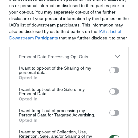
nuskambėjusi kaip muzika – ADAMkus.
us or personal information disclosed to third parties prior to
your opt-out. You may separately opt-out of the further
disclosure of your personal information by third parties on the
Apsistojau ties fortepijonu, šis instrumentas
IAB’s list of downstream participants. This information may
also be disclosed by us to third parties on the
IAB’s List of
yra tvirtai lakoniškas – tik juoda ir balta.
Downstream Participants
that may further disclose it to other
Gimė solidi fortepijono tema, tvirta, trijų
third parties.
svarbiausių natų, jose ir nuskambėjo
Personal Data Processing Opt Outs
pavardės raidžių motyvas. Reta pavardė
I want to opt-out of the Sharing of my
tokia muzikali, bet tik ypač reta taip tvirtai ir
personal data.
Opted In
solidžiai skamba.“
I want to opt-out of the Sale of my
Personal Data.
Opted In
Dokumentinio filmo „Prezidentas“ idėja dar
2018 metais kilo žurnalistei Daivai Žeimytei-
I want to opt-out of processing my
Personal Data for Targeted Advertising.
Bilienei ir televizijos laidų prodiuseriui A.
Opted In
Valinskui. 2019-aisiais su prezidentu V.
I want to opt-out of Collection, Use,
Retention, Sale, and/or Sharing of my