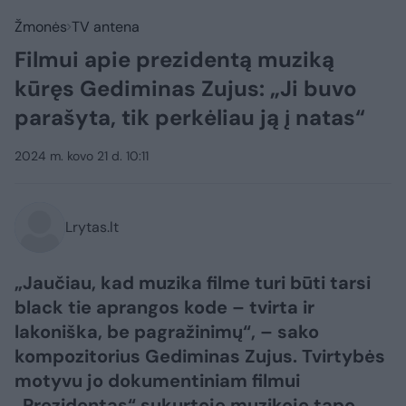
Žmonės
TV antena
Filmui apie prezidentą muziką
kūręs Gediminas Zujus: „Ji buvo
parašyta, tik perkėliau ją į natas“
2024 m. kovo 21 d. 10:11
Lrytas.lt
„Jaučiau, kad muzika filme turi būti tarsi
black tie aprangos kode – tvirta ir
lakoniška, be pagražinimų“, – sako
kompozitorius Gediminas Zujus. Tvirtybės
motyvu jo dokumentiniam filmui
„Prezidentas“ sukurtoje muzikoje tapo