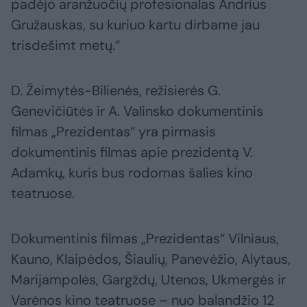
padėjo aranžuočių profesionalas Andrius
Gružauskas, su kuriuo kartu dirbame jau
trisdešimt metų.“
D. Žeimytės-Bilienės, režisierės G.
Genevičiūtės ir A. Valinsko dokumentinis
filmas „Prezidentas“ yra pirmasis
dokumentinis filmas apie prezidentą V.
Adamkų, kuris bus rodomas šalies kino
teatruose.
Dokumentinis filmas „Prezidentas“ Vilniaus,
Kauno, Klaipėdos, Šiaulių, Panevėžio, Alytaus,
Marijampolės, Gargždų, Utenos, Ukmergės ir
Varėnos kino teatruose – nuo balandžio 12