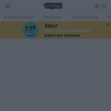
Karas Ukrainoje
Žalioji erdvė
Ačiū, Prezidente
E