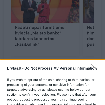
Padėti nepasiturintiems
Netrukus
kviečia „Maisto banko“
filme ap
labdaros koncertas
dar nema
„PasiDalink“
pusė
Lrytas.lt -
Do Not Process My Personal Information
Raktą, kuris atrakino filmo muzikos temą,
If you wish to opt-out of the sale, sharing to third parties, or
kompozitorius G. Zujus rado po dvejų metų,
processing of your personal or sensitive information for
kai kūrėjai nusprendė atnaujinti
targeted advertising by us, please use the below opt-out
dokumentinio filmo „Prezidentas“ kūrimo
section to confirm your selection. Please note that after your
opt-out request is processed you may continue seeing
darbus: „Mane įkvėpė prezidento pavardė,
interest-based ads based on personal information utilized by