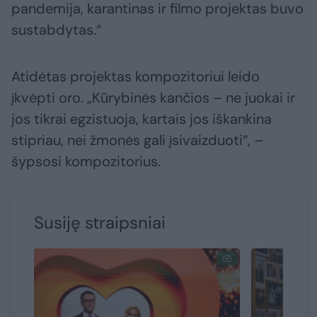
pandemija, karantinas ir filmo projektas buvo
sustabdytas.“
Atidėtas projektas kompozitoriui leido
įkvėpti oro. „Kūrybinės kančios – ne juokai ir
jos tikrai egzistuoja, kartais jos iškankina
stipriau, nei žmonės gali įsivaizduoti“, –
šypsosi kompozitorius.
Susiję straipsniai