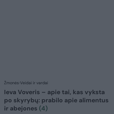
Žmonės
Veidai ir vardai
Ieva Voveris – apie tai, kas vyksta
po skyrybų: prabilo apie alimentus
ir abejones
(4)