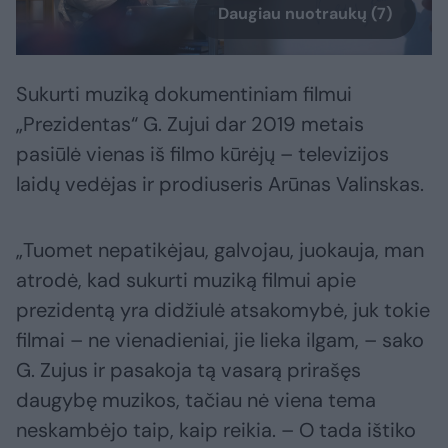
Daugiau nuotraukų (7)
Sukurti muziką dokumentiniam filmui
„Prezidentas“ G. Zujui dar 2019 metais
pasiūlė vienas iš filmo kūrėjų – televizijos
laidų vedėjas ir prodiuseris Arūnas Valinskas.
„Tuomet nepatikėjau, galvojau, juokauja, man
atrodė, kad sukurti muziką filmui apie
prezidentą yra didžiulė atsakomybė, juk tokie
filmai – ne vienadieniai, jie lieka ilgam, – sako
G. Zujus ir pasakoja tą vasarą prirašęs
daugybę muzikos, tačiau nė viena tema
neskambėjo taip, kaip reikia. – O tada ištiko