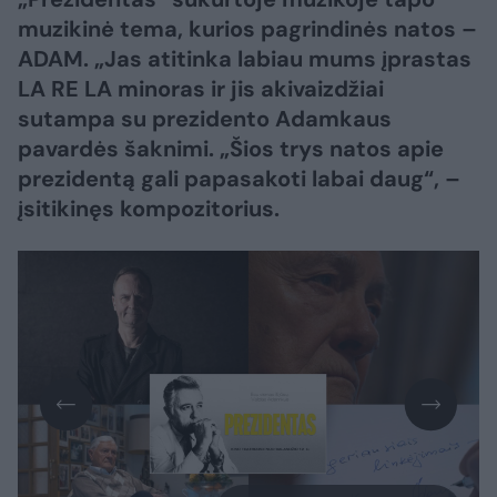
muzikinė tema, kurios pagrindinės natos –
ADAM. „Jas atitinka labiau mums įprastas
LA RE LA minoras ir jis akivaizdžiai
sutampa su prezidento Adamkaus
pavardės šaknimi. „Šios trys natos apie
prezidentą gali papasakoti labai daug“, –
įsitikinęs kompozitorius.