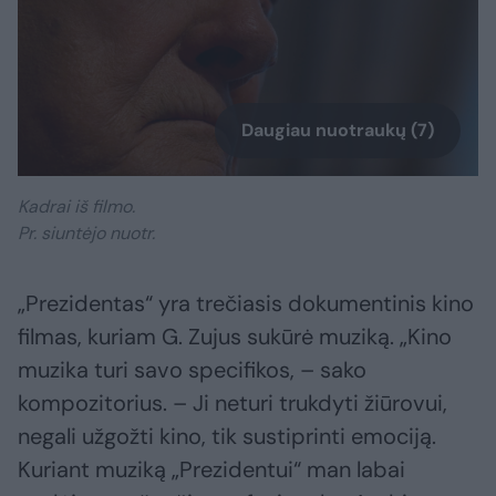
Daugiau nuotraukų (7)
Kadrai iš filmo.
Pr. siuntėjo nuotr.
„Prezidentas“ yra trečiasis dokumentinis kino
filmas, kuriam G. Zujus sukūrė muziką. „Kino
muzika turi savo specifikos, – sako
kompozitorius. – Ji neturi trukdyti žiūrovui,
negali užgožti kino, tik sustiprinti emociją.
Kuriant muziką „Prezidentui“ man labai