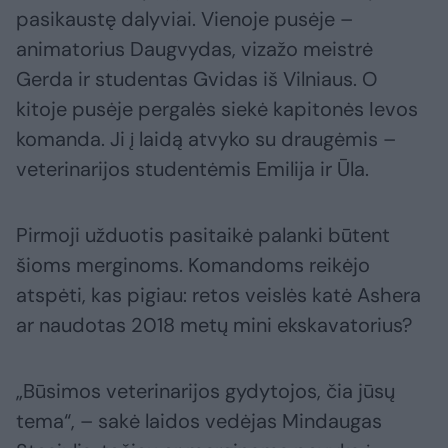
pasikaustę dalyviai. Vienoje pusėje –
animatorius Daugvydas, vizažo meistrė
Gerda ir studentas Gvidas iš Vilniaus. O
kitoje pusėje pergalės siekė kapitonės Ievos
komanda. Ji į laidą atvyko su draugėmis –
veterinarijos studentėmis Emilija ir Ūla.
Pirmoji užduotis pasitaikė palanki būtent
šioms merginoms. Komandoms reikėjo
atspėti, kas pigiau: retos veislės katė Ashera
ar naudotas 2018 metų mini ekskavatorius?
„Būsimos veterinarijos gydytojos, čia jūsų
tema“, – sakė laidos vedėjas Mindaugas