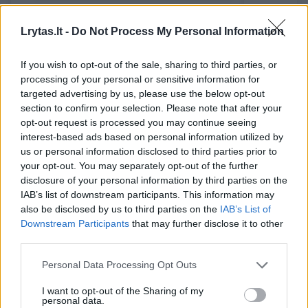
Lrytas.lt -
Do Not Process My Personal Information
„Aš tikrai nemanau, kad kažkas už netikrą
If you wish to opt-out of the sale, sharing to third parties, or
processing of your personal or sensitive information for
sniegą mokėtų 100 gabalų....“ – užtikrintai
targeted advertising by us, please use the below opt-out
sakė Gvidas, bet jau netrukus jam
section to confirm your selection. Please note that after your
opt-out request is processed you may continue seeing
paprieštaravo Greta – anot jos, Kardashian
interest-based ads based on personal information utilized by
tiek tikrai paklotų!
us or personal information disclosed to third parties prior to
your opt-out. You may separately opt-out of the further
disclosure of your personal information by third parties on the
Tačiau sunkiausia šįkart žaidime buvo
IAB’s list of downstream participants. This information may
also be disclosed by us to third parties on the
IAB’s List of
išsiaiškinti nugalėtoją – žaidėjams prireikė
Downstream Participants
that may further disclose it to other
net dviejų pratęsimų!
third parties.
Personal Data Processing Opt Outs
„Kas po kiek?“ – tai pramoginis TV žaidimas,
I want to opt-out of the Sharing of my
kuriame dvi komandos sprendžia
personal data.