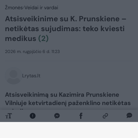
Žmonės
Veidai ir vardai
Atsisveikinime su K. Prunskiene –
netikėtas sujudimas: teko kviesti
medikus
(2)
2026 m. rugpjūčio 6 d. 11:23
Lrytas.lt
Atsisveikinimą su Kazimira Prunskiene
Vilniuje ketvirtadienį paženklino netikėtas
sujudimas.