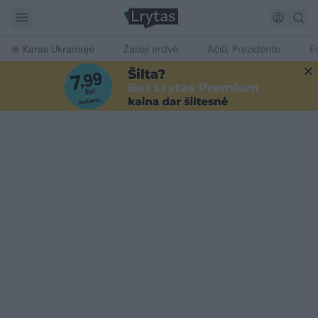
Karas Ukrainoje
Žalioji erdvė
Ačiū, Prezidente
E