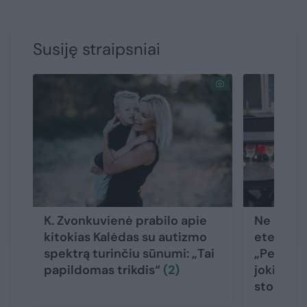
Susiję straipsniai
K. Zvonkuvienė prabilo apie
Ne savo 
kitokias Kalėdas su autizmo
eterį pal
spektrą turinčiu sūnumi: „Tai
„Per met
papildomas trikdis“
(2)
jokio pas
stočių“