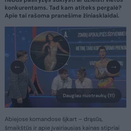
konkurentams. Tad kam atiteks pergalė?
Apie tai rašoma pranešime žiniasklaidai.
Daugiau nuotraukų (11)
Abiejose komandose šįkart – drąsūs,
šmaikštūs ir apie įvairiausias kainas stipriai