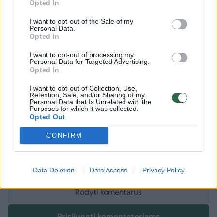
Opted In
intriguojančias užduotis, susijusias su
I want to opt-out of the Sale of my
kainomis, pinigais, uždarbiu ir vertėmis.
Personal Data.
Opted In
I want to opt-out of processing my
Kim Kardashian
Žaidimas
Varžybos
Rodyti daugiau žymių
Personal Data for Targeted Advertising.
Opted In
I want to opt-out of Collection, Use,
Retention, Sale, and/or Sharing of my
Personal Data that Is Unrelated with the
Komentuoti po šiuo straipsniu
Purposes for which it was collected.
Opted Out
Komentuoti gali tik Lrytas registruoti vartotojai.
CONFIRM
Prisijunkite prie registruotų vartotojų
bendruomenės ir bendraukite komentaruose!
Data Deletion
Data Access
Privacy Policy
Rodyti komentarus
Prisijungti komentatoriams