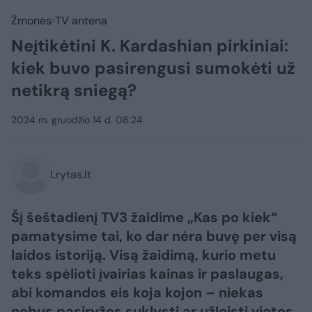
Žmonės
TV antena
Neįtikėtini K. Kardashian pirkiniai:
kiek buvo pasirengusi sumokėti už
netikrą sniegą?
2024 m. gruodžio 14 d. 08:24
Lrytas.lt
Šį šeštadienį TV3 žaidime „Kas po kiek“
pamatysime tai, ko dar nėra buvę per visą
laidos istoriją. Visą žaidimą, kurio metu
teks spėlioti įvairias kainas ir paslaugas,
abi komandos eis koja kojon – niekas
nebus pasiryžęs suklysti ar užleisti vietos