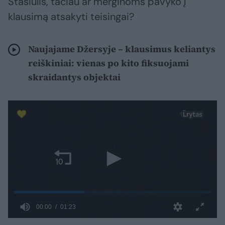
Stasiulis, tačiau ar merginoms pavyko į
klausimą atsakyti teisingai?
Naujajame Džersyje – klausimus keliantys
reiškiniai: vienas po kito fiksuojami
skraidantys objektai