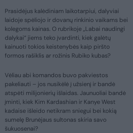
Prasidėjus kalėdiniam laikotarpiui, dalyviai
laidoje spėliojo ir dovanų rinkinio vaikams bei
kolegoms kainas. O rubrikoje „Labai naudingi
dalykai“ jiems teko įvardinti, kiek galėtų
kainuoti tokios keistenybės kaip piršto
formos rašiklis ar rožinis Rubiko kubas?
Vėliau abi komandos buvo pakviestos
pakeliauti – jos nusikėlė į užsienį ir bandė
atspėti milijonierių išlaidas. Jaunuoliai bandė
įminti, kiek Kim Kardashian ir Kanye West
kadaise išleido netikram sniegui bei kokią
sumelę Brunėjaus sultonas skiria savo
šukuosenai?