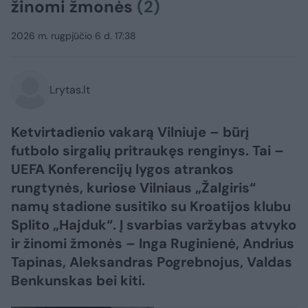
žinomi žmonės
(2)
2026 m. rugpjūčio 6 d. 17:38
Lrytas.lt
Ketvirtadienio vakarą Vilniuje – būrį
futbolo sirgalių pritraukęs renginys. Tai –
UEFA Konferencijų lygos atrankos
rungtynės, kuriose Vilniaus „Žalgiris“
namų stadione susitiko su Kroatijos klubu
Splito „Hajduk“. Į svarbias varžybas atvyko
ir žinomi žmonės – Inga Ruginienė, Andrius
Tapinas, Aleksandras Pogrebnojus, Valdas
Benkunskas bei kiti.