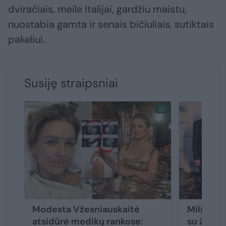
dviračiais, meile Italijai, gardžiu maistu,
nuostabia gamta ir senais bičiuliais, sutiktais
pakeliui.
Susiję straipsniai
Modesta Vžesniauskaitė
Milijardi
atsidūrė medikų rankose:
su žmona