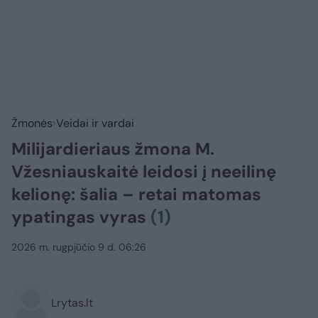
Žmonės
Veidai ir vardai
Milijardieriaus žmona M.
Vžesniauskaitė leidosi į neeilinę
kelionę: šalia – retai matomas
ypatingas vyras
(1)
2026 m. rugpjūčio 9 d. 06:26
Lrytas.lt