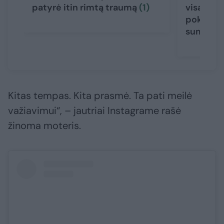
patyrė itin rimtą traumą
(1)
visą elit
pokylį: s
suma
Kitas tempas. Kita prasmė. Ta pati meilė
važiavimui“, – jautriai Instagrame rašė
žinoma moteris.