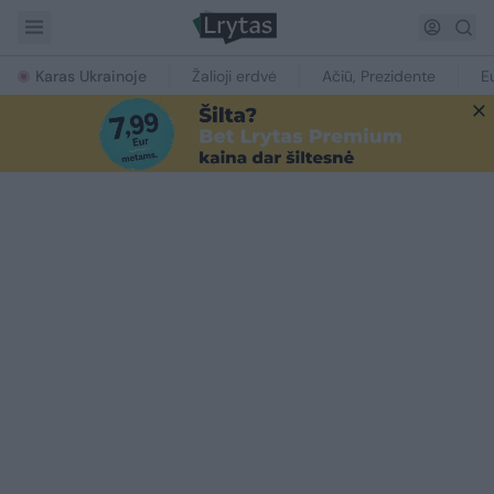
Karas Ukrainoje
Žalioji erdvė
Ačiū, Prezidente
E