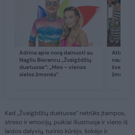
Adrina apie norą dainuoti su
Atlanta p
Nagliu Bierancu „Žvaigždžių
naujieną:
duetuose“: „Mes – vienos
šventėje
sielos žmonės“
žmonių
Kad „Žvaigždžių duetuose“ netrūks įtampos,
streso ir emocijų, puikiai iliustruoja ir vieno iš
laidos dalyvių, turinio kūrėjo, šokėjo ir