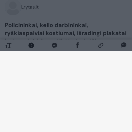
Lrytas.lt
Policininkai, kelio darbininkai,
ryškiaspalviai kostiumai, išradingi plakatai
ir daugybė kitų netikėtų įvaizdžių –
šeštadienį Stakliškėse festivaliautojams
fantazijos tikrai netrūko.