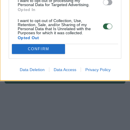
I want to opt-out of processing my
Personal Data for Targeted Advertising.
Komentuoti po šiuo straipsniu
Opted In
I want to opt-out of Collection, Use,
Komentuoti gali tik Lrytas registruoti vartotojai.
Retention, Sale, and/or Sharing of my
Personal Data that Is Unrelated with the
Prisijunkite prie registruotų vartotojų
Purposes for which it was collected.
Opted Out
bendruomenės ir bendraukite komentaruose!
CONFIRM
Rodyti komentarus
Data Deletion
Data Access
Privacy Policy
Prisijungti komentatoriams