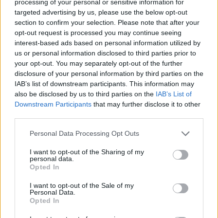
Anyanya.
processing of your personal or sensitive information for
targeted advertising by us, please use the below opt-out
section to confirm your selection. Please note that after your
10 porų varžysis ne tik dėl aukščiausių balų iš
opt-out request is processed you may continue seeing
interest-based ads based on personal information utilized by
komisijos, bet ir dėl žiūrovų simpatijų. Po
us or personal information disclosed to third parties prior to
keturių laidų du mažiausiai komisijos balų
your opt-out. You may separately opt-out of the further
disclosure of your personal information by third parties on the
surinkę duetai stos į išlikimo kovą ir būtent
IAB’s list of downstream participants. This information may
žiūrovų balsai nulems, kas liks projekte, o kas
also be disclosed by us to third parties on the
IAB’s List of
Downstream Participants
that may further disclose it to other
turės palikti sceną pirmieji.
third parties.
Personal Data Processing Opt Outs
„Žvaigždžių duetai. Nauja era“ premjera – šį
sekmadienio vakarą, 19 val. 30 min. per LNK.
I want to opt-out of the Sharing of my
personal data.
Opted In
I want to opt-out of the Sale of my
Naglis Bierancas
Žvaigždžių duetai
Personal Data.
Opted In