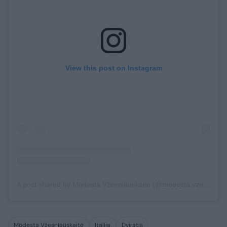
View this post on Instagram
A post shared by Modesta Vžesniauskaitė (@modesta.vzesniauskaite)
Modesta Vžesniauskaitė
Italija
Dviratis