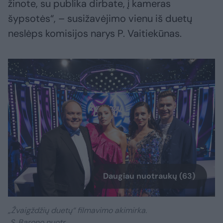
žinote, su publika dirbate, į kameras
šypsotės“, – susižavėjimo vienu iš duetų
neslėps komisijos narys P. Vaitiekūnas.
Daugiau nuotraukų (63)
„Žvaigždžių duetų“ filmavimo akimirka.
S. Barono nuotr.