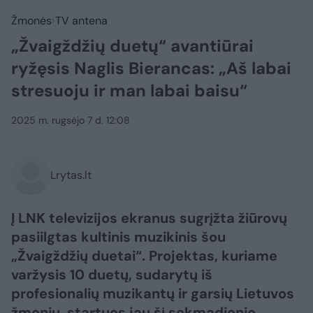
Žmonės
TV antena
„Žvaigždžių duetų“ avantiūrai
ryžęsis Naglis Bierancas: „Aš labai
stresuoju ir man labai baisu“
2025 m. rugsėjo 7 d. 12:08
Lrytas.lt
Į LNK televizijos ekranus sugrįžta žiūrovų
pasiilgtas kultinis muzikinis šou
„Žvaigždžių duetai“. Projektas, kuriame
varžysis 10 duetų, sudarytų iš
profesionalių muzikantų ir garsių Lietuvos
žmonių, startuos jau šį sekmadienio