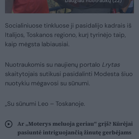
Daugiau nuotraukų (22)
Socialiniuose tinkluose ji pasidalijo kadrais iš
Italijos, Toskanos regiono, kurį tyrinėjo taip,
kaip mėgsta labiausiai.
Nuotraukomis su naujienų portalo
Lrytas
skaitytojais sutikusi pasidalinti Modesta šiuo
nuotykiu mėgavosi su sūnumi.
„Su sūnumi Leo – Toskanoje.
Ar „Moterys meluoja geriau“ grįš? Kūrėjai
pasiuntė intriguojančią žinutę gerbėjams