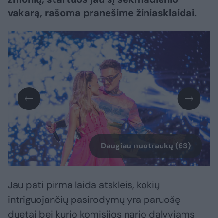
vakarą, rašoma pranešime žiniasklaidai.
Daugiau nuotraukų (63)
Jau pati pirma laida atskleis, kokių
intriguojančių pasirodymų yra paruošę
duetai bei kurio komisijos nario dalyviams