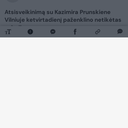
Atsisveikinimą su Kazimira Prunskiene
Vilniuje ketvirtadienį paženklino netikėtas
sujudimas.
Daugiau nuotraukų (35)