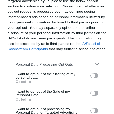
targeted advertising by us, please use the below opt-out
section to confirm your selection. Please note that after your
opt-out request is processed you may continue seeing
O Džordana papasakojo apie savitą būdą
interest-based ads based on personal information utilized by
nusiraminti prieš pasirodymus scenoje.
us or personal information disclosed to third parties prior to
your opt-out. You may separately opt-out of the further
Pasirodo, kad anksčiau ji bandydavo
disclosure of your personal information by third parties on the
nusiraminti... megzdama!
IAB’s list of downstream participants. This information may
also be disclosed by us to third parties on the
IAB’s List of
Downstream Participants
that may further disclose it to other
„Beje, mokykloje turėjau pravardę „močiutė“,
third parties.
nes visą laiką nešiodavausi ketvirtadalį
Personal Data Processing Opt Outs
juodos duonos, kurią labai mėgau, virbalus ir
I want to opt-out of the Sharing of my
siūlą. Ir, jei kas būdavo nuobodu, imdavau
personal data.
Opted In
sau megzti. Galvodavau, kad savo atlyginimą
tikrai mokėsiu susiskaičiuoti – man tikrai
I want to opt-out of the Sale of my
Personal Data.
nereikės tų šaknų traukti“, – juokavo ji.
Opted In
I want to opt-out of processing my
Personal Data for Targeted Advertising.