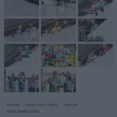
Futbolas
futbolo klubas Žalgiris
rungtynės
Rodyti daugiau žymių