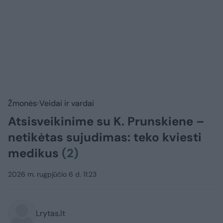
Žmonės
Veidai ir vardai
Atsisveikinime su K. Prunskiene –
netikėtas sujudimas: teko kviesti
medikus
(2)
2026 m. rugpjūčio 6 d. 11:23
Lrytas.lt