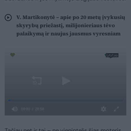
V. Martikonytė – apie po 20 metų įvykusių
skyrybų priežastį, milijonieriaus tėvo
palaikymą ir naujus jausmus vyresniam
Tačiau net ir tai – ne vienintelis šias moteris