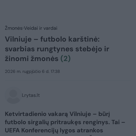
Žmonės
Veidai ir vardai
Vilniuje – futbolo karštinė:
svarbias rungtynes stebėjo ir
žinomi žmonės
(2)
2026 m. rugpjūčio 6 d. 17:38
Lrytas.lt
Ketvirtadienio vakarą Vilniuje – būrį
futbolo sirgalių pritraukęs renginys. Tai –
UEFA Konferencijų lygos atrankos