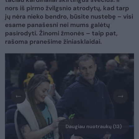
nors iš pirmo žvilgsnio atrodytų, kad tarp
jų nėra nieko bendro, būsite nustebę – visi
esame panašesni nei mums galėtų
pasirodyti. Žinomi žmonės – taip pat,
rašoma pranešime žiniasklaidai.
Daugiau nuotraukų (13)