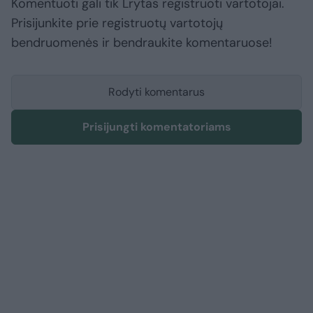
Komentuoti gali tik Lrytas registruoti vartotojai.
Prisijunkite prie registruotų vartotojų
bendruomenės ir bendraukite komentaruose!
Rodyti komentarus
Prisijungti komentatoriams