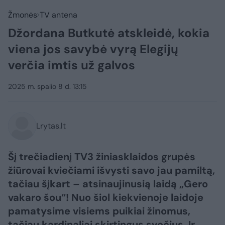
Žmonės
TV antena
Džordana Butkutė atskleidė, kokia
viena jos savybė vyrą Elegijų
verčia imtis už galvos
2025 m. spalio 8 d. 13:15
Lrytas.lt
Šį trečiadienį TV3 žiniasklaidos grupės
žiūrovai kviečiami išvysti savo jau pamiltą,
tačiau šįkart – atsinaujinusią laidą „Gero
vakaro šou“! Nuo šiol kiekvienoje laidoje
pamatysime visiems puikiai žinomus,
tačiau kardinaliai skirtingus svečius. Ir