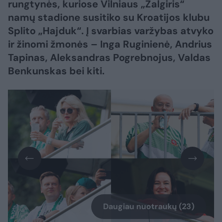
rungtynės, kuriose Vilniaus „Žalgiris“
namų stadione susitiko su Kroatijos klubu
Splito „Hajduk“. Į svarbias varžybas atvyko
ir žinomi žmonės – Inga Ruginienė, Andrius
Tapinas, Aleksandras Pogrebnojus, Valdas
Benkunskas bei kiti.
Daugiau nuotraukų (23)