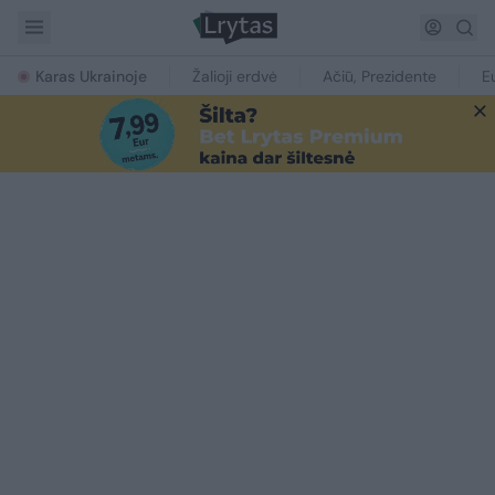
Karas Ukrainoje
Žalioji erdvė
Ačiū, Prezidente
E