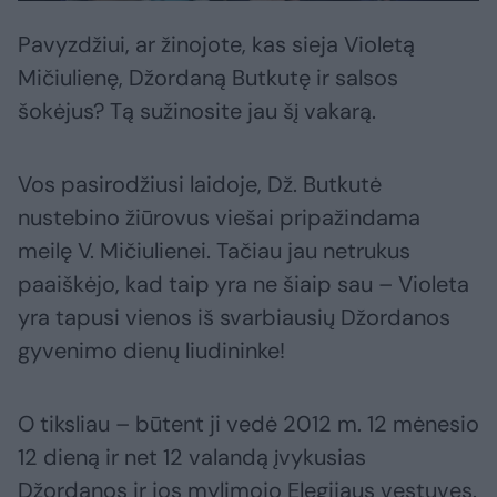
Pavyzdžiui, ar žinojote, kas sieja Violetą
Mičiulienę, Džordaną Butkutę ir salsos
šokėjus? Tą sužinosite jau šį vakarą.
Vos pasirodžiusi laidoje, Dž. Butkutė
nustebino žiūrovus viešai pripažindama
meilę V. Mičiulienei. Tačiau jau netrukus
paaiškėjo, kad taip yra ne šiaip sau – Violeta
yra tapusi vienos iš svarbiausių Džordanos
gyvenimo dienų liudininke!
O tiksliau – būtent ji vedė 2012 m. 12 mėnesio
12 dieną ir net 12 valandą įvykusias
Džordanos ir jos mylimojo Elegijaus vestuves.