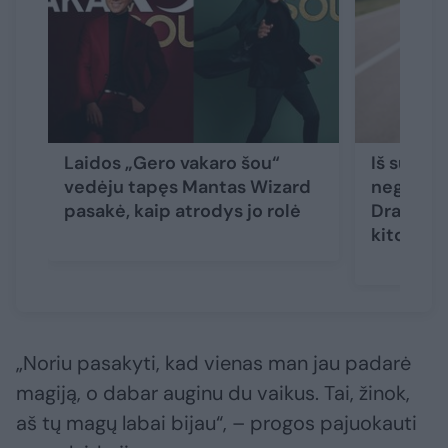
Laidos „Gero vakaro šou“
Iš sužad
vedėju tapęs Mantas Wizard
negirdėti
pasakė, kaip atrodys jo rolė
Dragūnait
kitokia
„Noriu pasakyti, kad vienas man jau padarė
magiją, o dabar auginu du vaikus. Tai, žinok,
aš tų magų labai bijau“, – progos pajuokauti