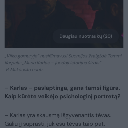
Daugiau nuotraukų (20)
„Vilko gomuryje“ nusifilmavusi Suomijos žvaigždė Tommi
Korpela: „Mano Karlas – juodoji istorijos širdis“
P. Makausko nuotr.
– Karlas – paslaptinga, gana tamsi figūra.
Kaip kūrėte veikėjo psichologinį portretą?
– Karlas yra skausmą išgyvenantis tėvas.
Galiu jį suprasti, juk esu tėvas taip pat.