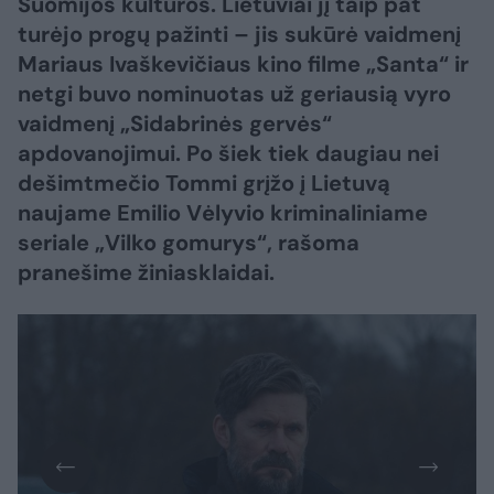
Suomijos kultūros. Lietuviai jį taip pat
turėjo progų pažinti – jis sukūrė vaidmenį
Mariaus Ivaškevičiaus kino filme „Santa“ ir
netgi buvo nominuotas už geriausią vyro
vaidmenį „Sidabrinės gervės“
apdovanojimui. Po šiek tiek daugiau nei
dešimtmečio Tommi grįžo į Lietuvą
naujame Emilio Vėlyvio kriminaliniame
seriale „Vilko gomurys“, rašoma
pranešime žiniasklaidai.