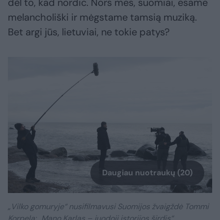
dėl to, kad nordic. Nors mes, suomiai, esame
melancholiški ir mėgstame tamsią muziką.
Bet argi jūs, lietuviai, ne tokie patys?
Daugiau nuotraukų (20)
„Vilko gomuryje“ nusifilmavusi Suomijos žvaigždė Tommi
Korpela: „Mano Karlas – juodoji istorijos širdis“