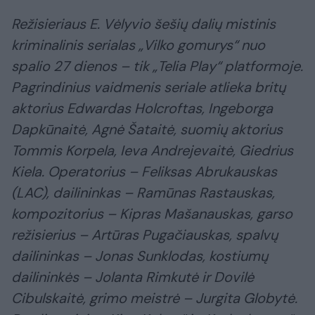
Režisieriaus E. Vėlyvio šešių dalių mistinis
kriminalinis serialas „Vilko gomurys“ nuo
spalio 27 dienos – tik „Telia Play“ platformoje.
Pagrindinius vaidmenis seriale atlieka britų
aktorius Edwardas Holcroftas, Ingeborga
Dapkūnaitė, Agnė Šataitė, suomių aktorius
Tommis Korpela, Ieva Andrejevaitė, Giedrius
Kiela. Operatorius – Feliksas Abrukauskas
(LAC), dailininkas – Ramūnas Rastauskas,
kompozitorius – Kipras Mašanauskas, garso
režisierius – Artūras Pugačiauskas, spalvų
dailininkas – Jonas Sunklodas, kostiumų
dailininkės – Jolanta Rimkutė ir Dovilė
Cibulskaitė, grimo meistrė – Jurgita Globytė.