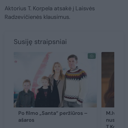
Aktorius T. Korpela atsakė į Laisvės
Radzevičienės klausimus.
Susiję straipsniai
Po filmo „Santa“ peržiūros –
M.Ivaške
ašaros
nusifilm
T.Korpela: