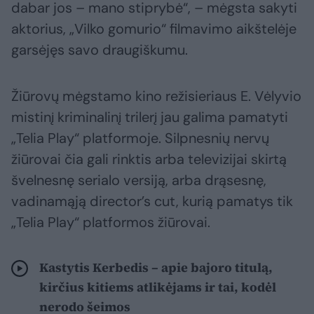
dabar jos – mano stiprybė“, – mėgsta sakyti
aktorius, „Vilko gomurio“ filmavimo aikštelėje
garsėjęs savo draugiškumu.
Žiūrovų mėgstamo kino režisieriaus E. Vėlyvio
mistinį kriminalinį trilerį jau galima pamatyti
„Telia Play“ platformoje. Silpnesnių nervų
žiūrovai čia gali rinktis arba televizijai skirtą
švelnesnę serialo versiją, arba drąsesnę,
vadinamąją director’s cut, kurią pamatys tik
„Telia Play“ platformos žiūrovai.
Kastytis Kerbedis – apie bajoro titulą,
kirčius kitiems atlikėjams ir tai, kodėl
nerodo šeimos