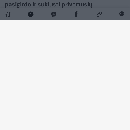
pasigirdo ir suklusti privertusių
pareiškimų.
Daugiau nuotraukų (32)
D. Dirkstys socialiniuose tinkluose viešai
užsiminė, kad pastarųjų mėnesių įvykiai