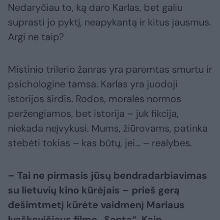
Nedaryčiau to, ką daro Karlas, bet galiu
suprasti jo pyktį, neapykantą ir kitus jausmus.
Argi ne taip?
Mistinio trilerio žanras yra paremtas smurtu ir
psichologine tamsa. Karlas yra juodoji
istorijos širdis. Rodos, moralės normos
peržengiamos, bet istorija – juk fikcija,
niekada neįvykusi. Mums, žiūrovams, patinka
stebėti tokias – kas būtų, jei… – realybes.
– Tai ne pirmasis jūsų bendradarbiavimas
su lietuvių kino kūrėjais – prieš gerą
dešimtmetį kūrėte vaidmenį Mariaus
Ivaškevičiaus filme „Santa“. Kaip