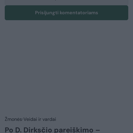
Prisijungti komentatoriams
Žmonės
Veidai ir vardai
Po D. Dirksčio pareiškimo –