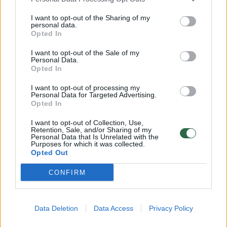
istorija ir kultūra – nuostabi. Emilis – puikus.
I want to opt-out of the Sharing of my
Dirbti su juo labai lengva, jis suteikia aktoriui
personal data.
Opted In
erdvės ir puikiai tiesia kelią personažui.
I want to opt-out of the Sale of my
Personal Data.
Opted In
Į Lietuvą dar grįšiu. Pažadėjau Giedriui Gailiui,
kad pažvejosime. Abu esame aistringi žvejai
I want to opt-out of processing my
Personal Data for Targeted Advertising.
ir per filmavimus nuolat apie tai kalbėjome.
Opted In
Už tai atsiprašau nuostabiosios ir
I want to opt-out of Collection, Use,
Retention, Sale, and/or Sharing of my
talentingosios pagrindinio vaidmens atlikėjos
Personal Data that Is Unrelated with the
Purposes for which it was collected.
Agnės Šataitės (juokiasi).
Opted Out
CONFIRM
Data Deletion
Data Access
Privacy Policy