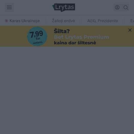
Karas Ukrainoje
Žalioji erdvė
Ačiū, Prezidente
E