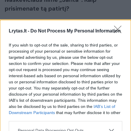
prisimenate tą patirtį?
– Buvo nuostabūs filmavimai! Iki šiol turiu
Lrytas.lt -
Do Not Process My Personal Information
draugų iš Lietuvos. Labai malonūs ir draugiški
žmonės. Kai kurie tradiciniai lietuviški
If you wish to opt-out of the sale, sharing to third parties, or
processing of your personal or sensitive information for
patiekalai – ne visai mano skonio (juokiasi),
targeted advertising by us, please use the below opt-out
bet turbūt taip būna visur ir visiems.
section to confirm your selection. Please note that after your
opt-out request is processed you may continue seeing
interest-based ads based on personal information utilized by
– Kaip jautėtės grįžęs į lietuvišką
us or personal information disclosed to third parties prior to
your opt-out. You may separately opt-out of the further
projektą? Kokius prisiminimus išsivežėte į
disclosure of your personal information by third parties on the
Suomiją iš Emilio Vėlyvio filmavimo
IAB’s list of downstream participants. This information may
also be disclosed by us to third parties on the
IAB’s List of
aikštelės?
Downstream Participants
that may further disclose it to other
third parties.
– Myliu Lietuvą! Visada gera sugrįžti. Jūsų
Personal Data Processing Opt Outs