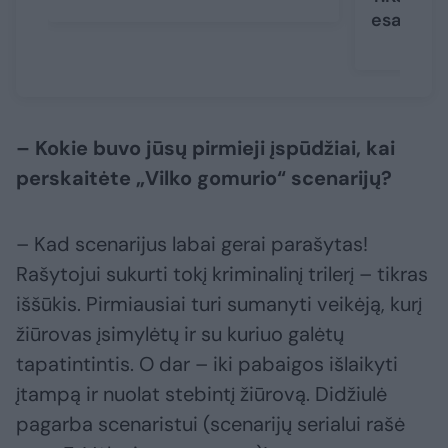
esate kie
– Kokie buvo jūsų pirmieji įspūdžiai, kai
perskaitėte „Vilko gomurio“ scenarijų?
– Kad scenarijus labai gerai parašytas!
Rašytojui sukurti tokį kriminalinį trilerį – tikras
iššūkis. Pirmiausiai turi sumanyti veikėją, kurį
žiūrovas įsimylėtų ir su kuriuo galėtų
tapatintintis. O dar – iki pabaigos išlaikyti
įtampą ir nuolat stebintį žiūrovą. Didžiulė
pagarba scenaristui (scenarijų serialui rašė