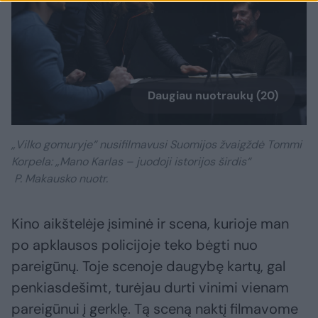
Daugiau nuotraukų (20)
„Vilko gomuryje“ nusifilmavusi Suomijos žvaigždė Tommi
Korpela: „Mano Karlas – juodoji istorijos širdis“
P. Makausko nuotr.
Kino aikštelėje įsiminė ir scena, kurioje man
po apklausos policijoje teko bėgti nuo
pareigūnų. Toje scenoje daugybę kartų, gal
penkiasdešimt, turėjau durti vinimi vienam
pareigūnui į gerklę. Tą sceną naktį filmavome