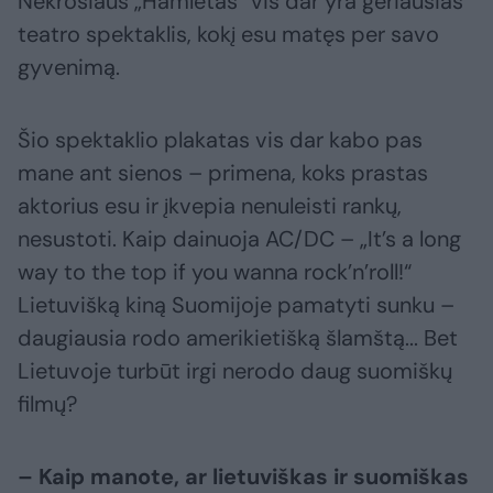
Nekrošiaus „Hamletas“ vis dar yra geriausias
teatro spektaklis, kokį esu matęs per savo
gyvenimą.
Šio spektaklio plakatas vis dar kabo pas
mane ant sienos – primena, koks prastas
aktorius esu ir įkvepia nenuleisti rankų,
nesustoti. Kaip dainuoja AC/DC – „It’s a long
way to the top if you wanna rock’n’roll!“
Lietuvišką kiną Suomijoje pamatyti sunku –
daugiausia rodo amerikietišką šlamštą... Bet
Lietuvoje turbūt irgi nerodo daug suomiškų
filmų?
– Kaip manote, ar lietuviškas ir suomiškas