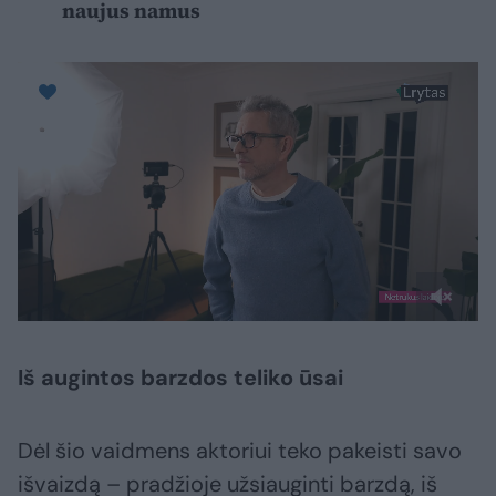
naujus namus
Iš augintos barzdos teliko ūsai
Dėl šio vaidmens aktoriui teko pakeisti savo
išvaizdą – pradžioje užsiauginti barzdą, iš