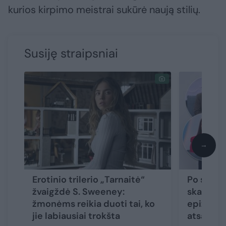
kurios kirpimo meistrai sukūrė naują stilių.
Susiję straipsniai
→
Erotinio trilerio „Tarnaitė“
Po sumai
žvaigždė S. Sweeney:
skandali
žmonėms reikia duoti tai, ko
epizodo 
jie labiausiai trokšta
atsakas