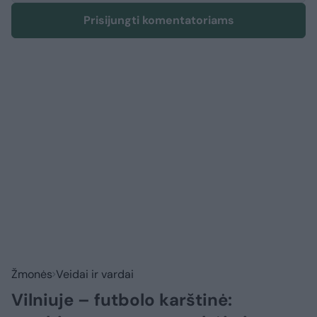
Prisijungti komentatoriams
Žmonės
Veidai ir vardai
Vilniuje – futbolo karštinė: