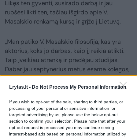
Likęs ten gyventi, susirado darbą ir jau
ruošėsi likti ten, tačiau išgirdo apie V.
Masalskio renkamą kursą ir grįžo į Lietuvą.
„Man patiko V. Masalskio filosofija, kas yra
aktorius, koks jo darbas, kaip jį reikia atlikti.
Taip įveikiau atranką ir pradėjau studijas.
Dabar jau septynerius metus esame kolegos,
nes kaip ir jis, esu vaidybos dėstytojas. Be to,
vaidinu Klaipėdos jaunimo dramos teatre, o
Lrytas.lt -
Do Not Process My Personal Information
šiuo metu dar ir režisuoju spektaklį Juozo
If you wish to opt-out of the sale, sharing to third parties, or
Miltinio dramos teatre Panevėžyje“, –
processing of your personal or sensitive information for
pasakoja P. Pinigis.
targeted advertising by us, please use the below opt-out
section to confirm your selection. Please note that after your
opt-out request is processed you may continue seeing
Žinomų aktorių būrys
interest-based ads based on personal information utilized by