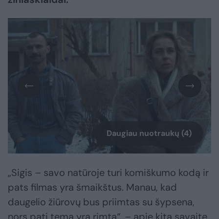
Daugiau nuotraukų (4)
„Sigis – savo natūroje turi komiškumo kodą ir
pats filmas yra šmaikštus. Manau, kad
daugelio žiūrovų bus priimtas su šypsena,
nors pati tema yra rimta“, – apie kitą savaitę