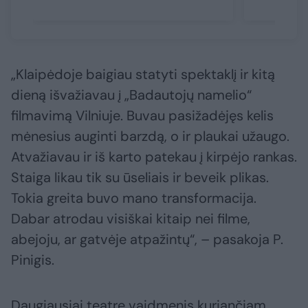
„Klaipėdoje baigiau statyti spektaklį ir kitą
dieną išvažiavau į „Badautojų namelio“
filmavimą Vilniuje. Buvau pasižadėjęs kelis
mėnesius auginti barzdą, o ir plaukai užaugo.
Atvažiavau ir iš karto patekau į kirpėjo rankas.
Staiga likau tik su ūseliais ir beveik plikas.
Tokia greita buvo mano transformacija.
Dabar atrodau visiškai kitaip nei filme,
abejoju, ar gatvėje atpažintų“, – pasakoja P.
Pinigis.
Daugiausiai teatre vaidmenis kuriančiam