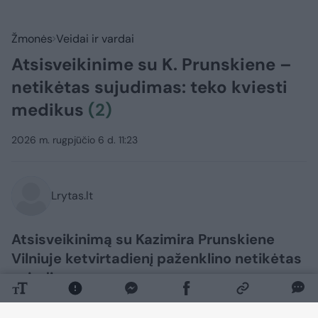
Žmonės
Veidai ir vardai
Atsisveikinime su K. Prunskiene –
netikėtas sujudimas: teko kviesti
medikus
(2)
2026 m. rugpjūčio 6 d. 11:23
Lrytas.lt
Atsisveikinimą su Kazimira Prunskiene
Vilniuje ketvirtadienį paženklino netikėtas
sujudimas.