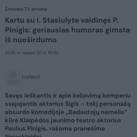
Žmonės
TV antena
Kartu su I. Stasiulyte vaidinęs P.
Pinigis: geriausias humoras gimsta
iš nuoširdumo
2026 m. sausio 20 d. 10:33
Lrytas.lt
Savęs ieškantis ir apie keliavimą kemperiu
svajojantis aktorius Sigis – tokį personažą
absurdo komedijoje „Badautojų namelis“
kūrė Klaipėdos jaunimo teatro aktorius
Paulius Pinigis, rašoma pranešime
žiniasklaidai.