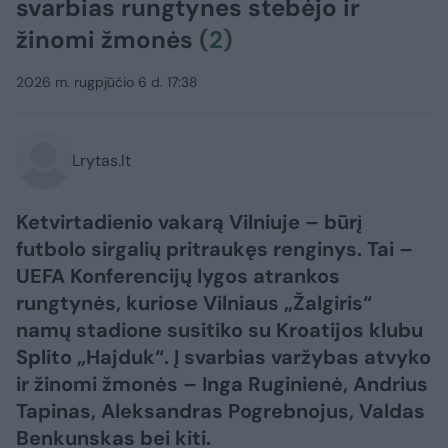
svarbias rungtynes stebėjo ir
žinomi žmonės
(2)
2026 m. rugpjūčio 6 d. 17:38
Lrytas.lt
Ketvirtadienio vakarą Vilniuje – būrį
futbolo sirgalių pritraukęs renginys. Tai –
UEFA Konferencijų lygos atrankos
rungtynės, kuriose Vilniaus „Žalgiris“
namų stadione susitiko su Kroatijos klubu
Splito „Hajduk“. Į svarbias varžybas atvyko
ir žinomi žmonės – Inga Ruginienė, Andrius
Tapinas, Aleksandras Pogrebnojus, Valdas
Benkunskas bei kiti.