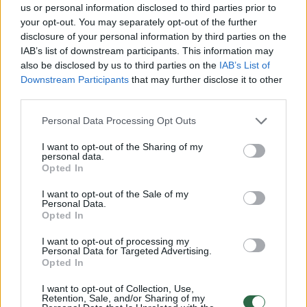
us or personal information disclosed to third parties prior to
your opt-out. You may separately opt-out of the further
disclosure of your personal information by third parties on the
Absurdo komedijoje „Badautojų namelis“ P.
IAB’s list of downstream participants. This information may
Pinigis vaidina kartu su tokiais kino ir
also be disclosed by us to third parties on the
IAB’s List of
televizijos grandais kaip Ineta Stasiulytė ir
Downstream Participants
that may further disclose it to other
third parties.
Arvydas Dapšys. „Ineta labai atviras ir šiltas
žmogus, kolegiška. Nors ji Lietuvos masteliu
Personal Data Processing Opt Outs
žinoma aktorė, o aš kino debiutantas, tačiau
I want to opt-out of the Sharing of my
personal data.
greitai atradome bendrą ryšį“, – pasakoja
Opted In
Sigio personažą vaidinęs P. Pinigis.
I want to opt-out of the Sale of my
Personal Data.
Opted In
Filme pasakojama apie ryžtingą televizijos
I want to opt-out of processing my
diktorę Daivą (Ineta Stasiulytė), kuri kartu su
Personal Data for Targeted Advertising.
Opted In
kolegomis netenka darbo ir pradeda bado
I want to opt-out of Collection, Use,
akciją. Prie jos prisijungia direktorius
Retention, Sale, and/or Sharing of my