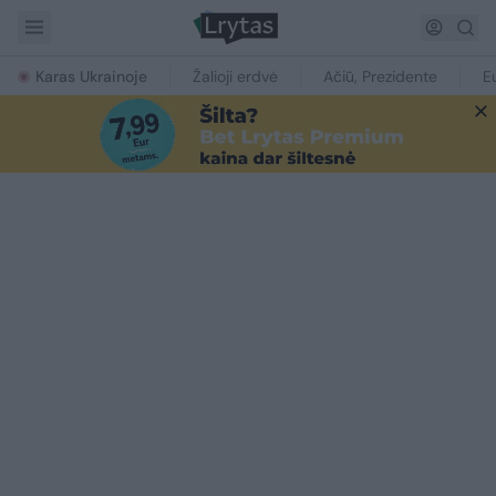
Karas Ukrainoje
Žalioji erdvė
Ačiū, Prezidente
E