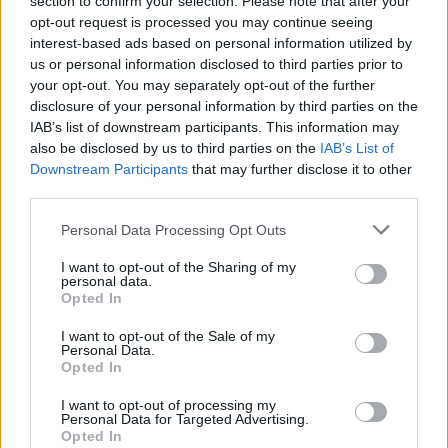
section to confirm your selection. Please note that after your
opt-out request is processed you may continue seeing
interest-based ads based on personal information utilized by
J. Kelly pasidavė Čikagos policijai apie 20 val.
us or personal information disclosed to third parties prior to
15 min. vietos (šeštadienį 4 val. 15 min.
your opt-out. You may separately opt-out of the further
disclosure of your personal information by third parties on the
Lietuvos) laiku ir buvo areštuotas.
IAB’s list of downstream participants. This information may
also be disclosed by us to third parties on the
IAB’s List of
Downstream Participants
that may further disclose it to other
Jis turėtų stoti prieš teismą šeštadienio
third parties.
popietę, nurodė policijos atstovas. Čikagą
Personal Data Processing Opt Outs
apimančios Kuko apygardos prokurorė Kim
Foxx sakė žurnalistams, kad įtariama
I want to opt-out of the Sharing of my
personal data.
nusikalstama veikla buvo vykdoma 1998-
Opted In
2010 metais.
I want to opt-out of the Sale of my
Personal Data.
Opted In
Žvaigždės advokatas Steve'as Greenbergas
I want to opt-out of processing my
Personal Data for Targeted Advertising.
neigė visus kaltinimus.
Opted In