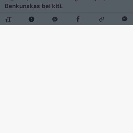
Benkunskas bei kiti.
Daugiau nuotraukų (23)