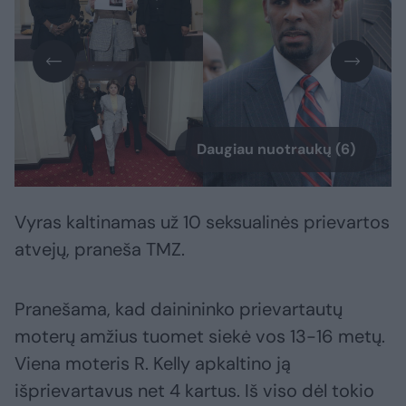
Daugiau nuotraukų (6)
Vyras kaltinamas už 10 seksualinės prievartos
atvejų, praneša TMZ.
Pranešama, kad dainininko prievartautų
moterų amžius tuomet siekė vos 13-16 metų.
Viena moteris R. Kelly apkaltino ją
išprievartavus net 4 kartus. Iš viso dėl tokio