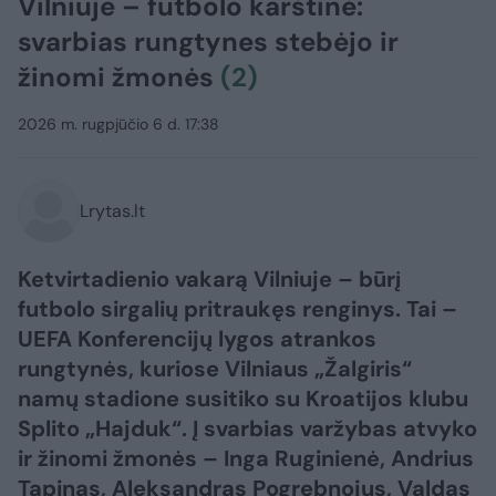
Vilniuje – futbolo karštinė:
svarbias rungtynes stebėjo ir
žinomi žmonės
(2)
2026 m. rugpjūčio 6 d. 17:38
Lrytas.lt
Ketvirtadienio vakarą Vilniuje – būrį
futbolo sirgalių pritraukęs renginys. Tai –
UEFA Konferencijų lygos atrankos
rungtynės, kuriose Vilniaus „Žalgiris“
namų stadione susitiko su Kroatijos klubu
Splito „Hajduk“. Į svarbias varžybas atvyko
ir žinomi žmonės – Inga Ruginienė, Andrius
Tapinas, Aleksandras Pogrebnojus, Valdas