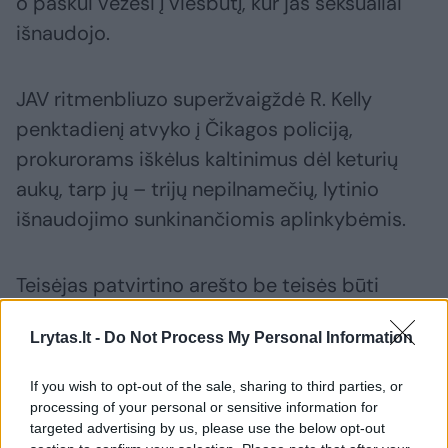
o paskui vežėsi į viešbutį, kur jas seksualiai
išnaudojo.
JAV ritmenbliuzo superžvaigždė R. Kelly
penktadienį atvyko į Čikagos policiją,
prokurorams iškėlus kaltinimus dėl keturių
aukų, tarp jų – trijų nepilnamečių, lytinio
išnaudojimo sunkinančiomis aplinkybėmis.
Teisėjas patvirtino arešto be teisės būti
paleistam už užstatą orderį 52 metų atlikėjui,
Lrytas.lt -
Do Not Process My Personal Information
jau dešimtmečius sulaukdavusiam kaltinimų
dėl vaikų pornografijos, santykiavimo su
If you wish to opt-out of the sale, sharing to third parties, or
nepilnamečiais, vadovavimo sekso kultui ir
processing of your personal or sensitive information for
targeted advertising by us, please use the below opt-out
lytinės prievartos.