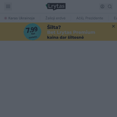
Karas Ukrainoje
Žalioji erdvė
Ačiū, Prezidente
E