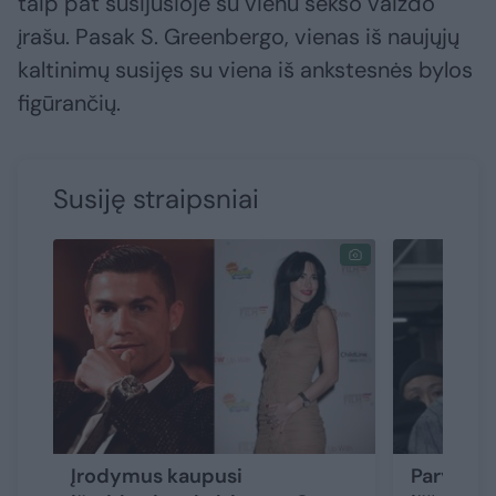
taip pat susijusioje su vienu sekso vaizdo
įrašu. Pasak S. Greenbergo, vienas iš naujųjų
kaltinimų susijęs su viena iš ankstesnės bylos
figūrančių.
Susiję straipsniai
Įrodymus kaupusi
Paryžiuje