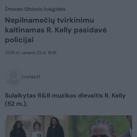
Žmonės
Užsienio žvaigždės
Nepilnamečių tvirkinimu
kaltinamas R. Kelly pasidavė
policijai
2019 m. vasario 22 d. 19:16
Lrytas.lt
Sulaikytas R&B muzikos dievaitis R. Kelly
(52 m.).