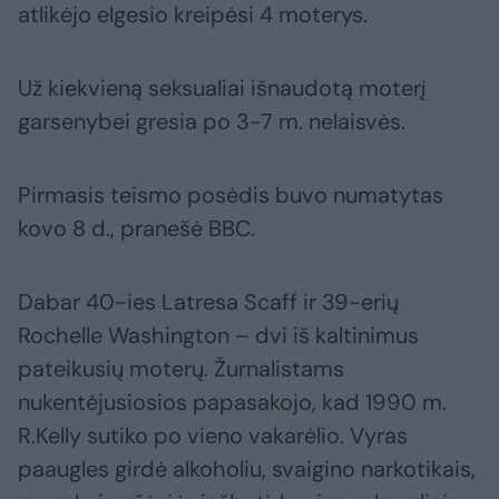
atlikėjo elgesio kreipėsi 4 moterys.
Už kiekvieną seksualiai išnaudotą moterį
garsenybei gresia po 3-7 m. nelaisvės.
Pirmasis teismo posėdis buvo numatytas
kovo 8 d., pranešė BBC.
Dabar 40-ies Latresa Scaff ir 39-erių
Rochelle Washington – dvi iš kaltinimus
pateikusių moterų. Žurnalistams
nukentėjusiosios papasakojo, kad 1990 m.
R.Kelly sutiko po vieno vakarėlio. Vyras
paaugles girdė alkoholiu, svaigino narkotikais,