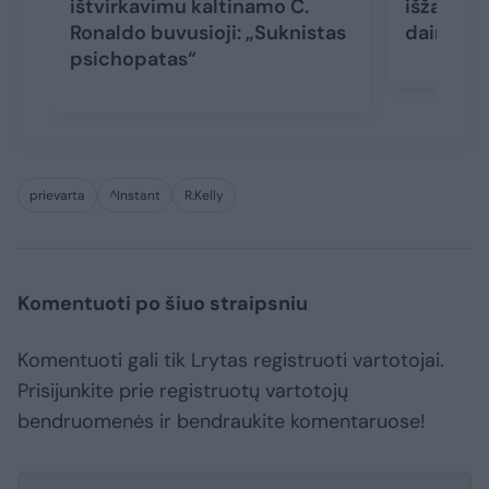
ištvirkavimu kaltinamo C.
išžagini
Ronaldo buvusioji: „Suknistas
daininin
psichopatas“
prievarta
^Instant
R.Kelly
Komentuoti po šiuo straipsniu
Komentuoti gali tik Lrytas registruoti vartotojai.
Prisijunkite prie registruotų vartotojų
bendruomenės ir bendraukite komentaruose!