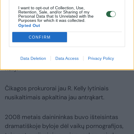
I want to opt-out of Collection, Use,
Pasak jo, kaltinimai grindžiami senais ir
Retention, Sale, and/or Sharing of my
Personal Data that Is Unrelated with the
Purposes for which it was collected.
melagingais pareiškimais. S. Greenbergas
Opted Out
pažadėjo, kad R. Kelly bus „išteisintas“.
CONFIRM
„Manau, visos tos moterys meluoja, – pridūrė
teisininkas. – Visi mėgina pasipelnyti iš R.
Data Deletion
Data Access
Privacy Policy
Kelly.“
Čikagos prokurorai jau R. Kelly lytiniais
nusikaltimais apkaltina jau antrąkart.
2008 metais dainininkas buvo išteisintas
dramatiškoje byloje dėl vaikų pornografijos,