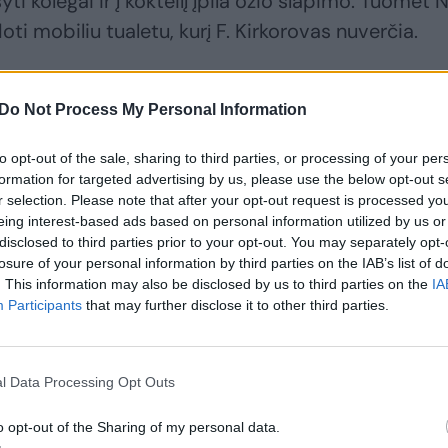
i kolegai ir į kokteilį įpila ožio šlapimo. Tuomet N
i mobiliu tualetu, kurį F. Kirkorovas nuverčia.
olajus Baskovas puola Filipą Kirkorovą. Šie ima muš
Do Not Process My Personal Information
 į baseiną, kur ta pati gerbėja meta įjungtą apšvie
a pas protėvius.
to opt-out of the sale, sharing to third parties, or processing of your per
formation for targeted advertising by us, please use the below opt-out s
r selection. Please note that after your opt-out request is processed y
klipe papiktino gerbėjus ir šie siūlo F.Kirkorovui i
eing interest-based ads based on personal information utilized by us or
disclosed to third parties prior to your opt-out. You may separately opt-
istų vardus.
losure of your personal information by third parties on the IAB’s list of
. This information may also be disclosed by us to third parties on the
IA
Participants
that may further disclose it to other third parties.
l Data Processing Opt Outs
o opt-out of the Sharing of my personal data.