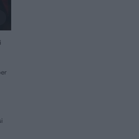
i
per
si