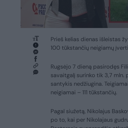
Prieš kelias dienas išleistas ž
100 tūkstančių neigiamų įvert
Rugsėjo 7 dieną pasirodęs Fili
savaitgalį surinko tik 3,7 mln.
santykis nedžiugina. Teigiamai
neigiamai – 111 tūkstančių.
Pagal siužetą, Nikolajus Basko
po to, kai per Nikolajaus gudr