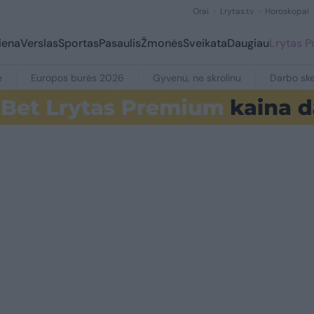
Orai
Lrytas.tv
Horoskopai
iena
Verslas
Sportas
Pasaulis
Žmonės
Sveikata
Daugiau
Lrytas 
e
Europos burės 2026
Gyvenu, ne skrolinu
Darbo ske