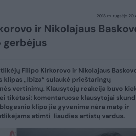
2018 m. rugsėjo 20 d.
rkorovo ir Nikolajaus Baskov
o gerbėjus
tlikėjų Filipo Kirkorovo ir Nikolajaus Baskov
s klipas „Ibiza“ sulaukė prieštaringų
ės vertinimų. Klausytojų reakcija buvo kie
nei tikėtasi: komentaruose klausytojai skund
 blogesnio klipo jie gyvenime nėra matę ir
atlikėjams atimti liaudies artistų vardus.