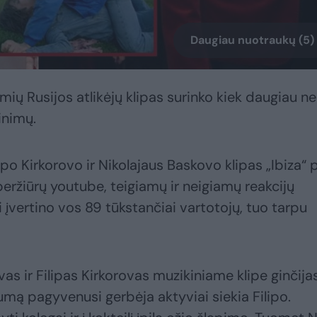
Daugiau nuotraukų (5)
ymių Rusijos atlikėjų klipas surinko kiek daugiau ne
inimų.
po Kirkorovo ir Nikolajaus Baskovo klipas „Ibiza“ 
 peržiūrų youtube, teigiamų ir neigiamų reakcijų
 įvertino vos 89 tūkstančiai vartotojų, tuo tarpu
vas ir Filipas Kirkorovas muzikiniame klipe ginčija
umą pagyvenusi gerbėja aktyviai siekia Filipo.