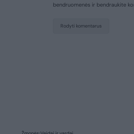
bendruomenės ir bendraukite k
Rodyti komentarus
Žmonės
Veidai ir vardai