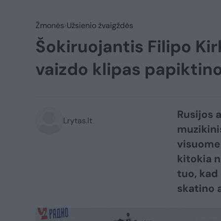
Žmonės
Užsienio žvaigždės
Šokiruojantis Filipo Ki
vaizdo klipas papiktin
Rusijos a
Lrytas.lt
muzikini
visuomen
kitokia 
tuo, kad
skatino 