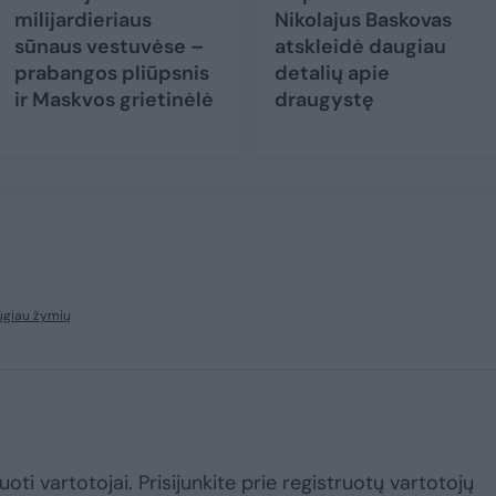
milijardieriaus
Nikolajus Baskovas
sūnaus vestuvėse –
atskleidė daugiau
prabangos pliūpsnis
detalių apie
ir Maskvos grietinėlė
draugystę
ugiau žymių
uoti vartotojai. Prisijunkite prie registruotų vartotojų