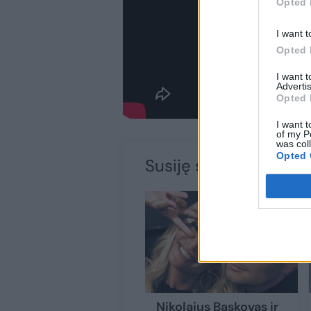
Opted 
I want t
Opted 
I want 
Advertis
Opted 
I want t
of my P
was col
Opted 
Susiję straipsniai
Nikolajus Baskovas ir