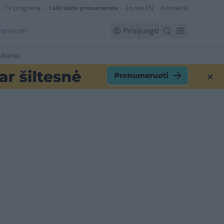
TV programa
Laikraščio prenumerata
Lrytas EN
Kontaktai
Premium
Prisijungti
lbimai