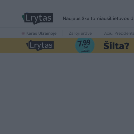
Naujausi
Skaitomiausi
Lietuvos d
Karas Ukrainoje
Žalioji erdvė
Ačiū, Prezident