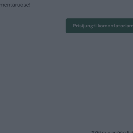
omentaruose!
Prisijungti komentatoria
2026 m. rugpjūčio 6 d.