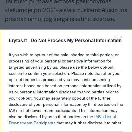
Tai buvo pirmasis aktorės pasirodymas
viešumoje po 2021-aisiais nuskambėjusio jos
prisipažinimo, jog serga išsėtine skleroze.
Apie ligą ji pranešė „Twitter“ paskyroje.
Lrytas.lt -
Do Not Process My Personal Information
If you wish to opt-out of the sale, sharing to third parties, or
„Sveiki, draugai. Prieš keletą mėnesių man
processing of your personal or sensitive information for
buvo diagnozuota išsėtinė sklerozė. Tai buvo
targeted advertising by us, please use the below opt-out
section to confirm your selection. Please note that after your
keista kelionė, bet mane labai palaikė
opt-out request is processed you may continue seeing
žmonės, kurie taip pat serga šia liga. Buvo
interest-based ads based on personal information utilized by
sunkus kelias. Bet, kaip visi žinome, kelias
us or personal information disclosed to third parties prior to
your opt-out. You may separately opt-out of the further
veda į priekį. Nebent keli kvailiai jį užblokuoja“,
disclosure of your personal information by third parties on the
– tada skelbė ji.
IAB’s list of downstream participants. This information may
also be disclosed by us to third parties on the
IAB’s List of
Downstream Participants
that may further disclose it to other
third parties.