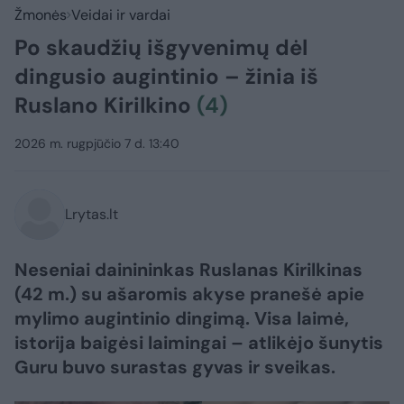
Žmonės
Veidai ir vardai
Po skaudžių išgyvenimų dėl
dingusio augintinio – žinia iš
Ruslano Kirilkino
(4)
2026 m. rugpjūčio 7 d. 13:40
Lrytas.lt
Neseniai dainininkas Ruslanas Kirilkinas
(42 m.) su ašaromis akyse pranešė apie
mylimo augintinio dingimą. Visa laimė,
istorija baigėsi laimingai – atlikėjo šunytis
Guru buvo surastas gyvas ir sveikas.