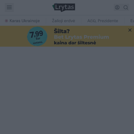
Karas Ukrainoje
Žalioji erdvė
Ačiū, Prezidente
E