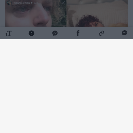
Daugiau nuotraukų (6)
Džiugią naujieną R. Kirilkinas pranešė savo
„Facebook“ paskyroje.
„Vakar įvyko stebuklas, nepakeliamas
skausmas virto džiaugsmo ašaromis.