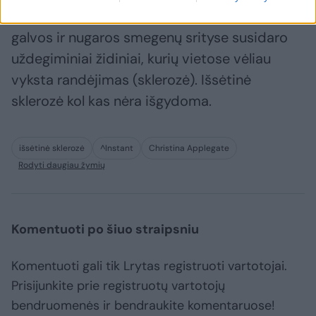
sistemos liga. Ligai progresuojant, įvairiose
galvos ir nugaros smegenų srityse susidaro
uždegiminiai židiniai, kurių vietose vėliau
vyksta randėjimas (sklerozė). Išsėtinė
sklerozė kol kas nėra išgydoma.
išsėtinė sklerozė
^Instant
Christina Applegate
Rodyti daugiau žymių
Komentuoti po šiuo straipsniu
Komentuoti gali tik Lrytas registruoti vartotojai.
Prisijunkite prie registruotų vartotojų
bendruomenės ir bendraukite komentaruose!