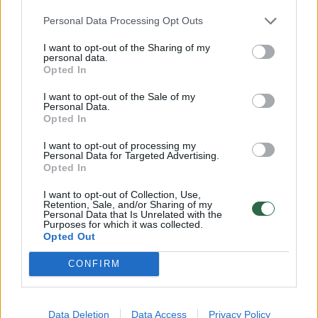
Susiję straipsniai
Personal Data Processing Opt Outs
I want to opt-out of the Sharing of my
personal data.
Opted In
I want to opt-out of the Sale of my
Personal Data.
Opted In
I want to opt-out of processing my
Personal Data for Targeted Advertising.
Opted In
Kultiniam serialui „Draugai“
„Vedęs ir
I want to opt-out of Collection, Use,
sueina 25-eri: faktai, kurių
Applegat
Retention, Sale, and/or Sharing of my
Personal Data that Is Unrelated with the
nežinojote
kartą
Purposes for which it was collected.
Opted Out
CONFIRM
Išsėtinė sklerozė yra centrinės nervų
Data Deletion
Data Access
Privacy Policy