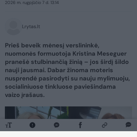
2026 m. rugpjūčio 7 d. 13:14
Lrytas.lt
Prieš beveik mėnesį verslininkė,
nuomonės formuotoja Kristina Meseguer
pranešė stulbinančią žinią – jos širdį šildo
nauji jausmai. Dabar žinoma moteris
nusprendė pasirodyti su nauju mylimuoju,
socialiniuose tinkluose paviešindama
vaizo įrašaus.