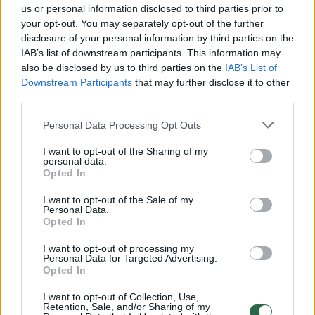
us or personal information disclosed to third parties prior to
your opt-out. You may separately opt-out of the further
disclosure of your personal information by third parties on the
Paryžiaus olimpinių žaidynių organizatoriai
IAB’s list of downstream participants. This information may
teigė, kad niekada nebuvo siekiama parodyti
also be disclosed by us to third parties on the
IAB’s List of
nepagarbos kuriai nors religinei grupei ir taip
Downstream Participants
that may further disclose it to other
third parties.
buvo siekiama švęsti bendruomenės
toleranciją.
Personal Data Processing Opt Outs
I want to opt-out of the Sharing of my
personal data.
Opted In
I want to opt-out of the Sale of my
Personal Data.
Opted In
I want to opt-out of processing my
Personal Data for Targeted Advertising.
Opted In
I want to opt-out of Collection, Use,
Retention, Sale, and/or Sharing of my