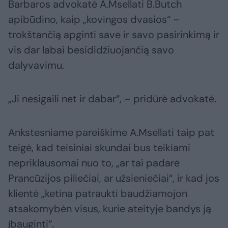
Barbaros advokatė A.Msellati B.Butch
apibūdino, kaip „kovingos dvasios“ –
trokštančią apginti save ir savo pasirinkimą ir
vis dar labai besididžiuojančią savo
dalyvavimu.
„Ji nesigaili net ir dabar“, – pridūrė advokatė.
Ankstesniame pareiškime A.Msellati taip pat
teigė, kad teisiniai skundai bus teikiami
nepriklausomai nuo to, „ar tai padarė
Prancūzijos piliečiai, ar užsieniečiai“, ir kad jos
klientė „ketina patraukti baudžiamojon
atsakomybėn visus, kurie ateityje bandys ją
įbauginti“.