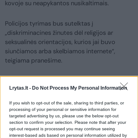
kovoje su neapykantos nusikaltimais.
Policijos tyrimas bus sutelktas į
„diskriminacines žinutes dėl religijos ar
seksualinės orientacijos, kurios jai buvo
siunčiamos arba skelbiamos internete“,
teigiama pranešime.
Kritikai parodos dalį, kurioje dalyvavo
Lrytas.lt -
Do Not Process My Personal Information
Barbara, interpretavo kaip pasityčiojimą iš
Leonardo da Vinci paveikslo, kuriame
If you wish to opt-out of the sale, sharing to third parties, or
pavaizduotas Jėzus Kristus ir jo apaštalai.
processing of your personal or sensitive information for
targeted advertising by us, please use the below opt-out
Prancūzijos katalikų vyskupai ir kiti asmenys
section to confirm your selection. Please note that after your
taip pat teigė, kad krikščionys buvo stipriai
opt-out request is processed you may continue seeing
įskaudinti ir įžeisti.
interest-based ads based on personal information utilized by