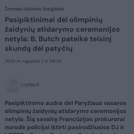
Žmonės
Užsienio žvaigždės
Pasipiktinimai dėl olimpinių
žaidynių atidarymo ceremonijos
netyla: B. Butch pateikė teisinį
skundą dėl patyčių
2024 m. rugpjūčio 2 d. 08:54
Lrytas.lt
Pasipiktinimo audra dėl Paryžiaus vasaros
olimpinių žaidynių atidarymo ceremonijos
netyla. Šią savaitę Prancūzijos prokurorai
nurodė policijai ištirti pasirodžiusios DJ ir