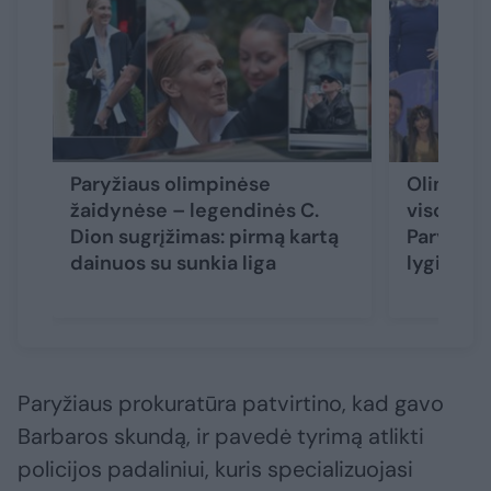
Paryžiaus olimpinėse
Olimpine
žaidynėse – legendinės C.
viso pasa
Dion sugrįžimas: pirmą kartą
Paryžių 
dainuos su sunkia liga
lygio žv
Paryžiaus prokuratūra patvirtino, kad gavo
Barbaros skundą, ir pavedė tyrimą atlikti
policijos padaliniui, kuris specializuojasi