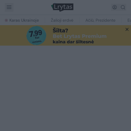
Karas Ukrainoje
Žalioji erdvė
Ačiū, Prezidente
E