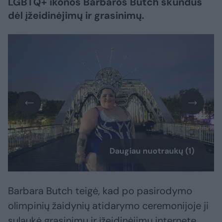
LGBTQ+ ikonos Barbaros Butch skundus
dėl įžeidinėjimų ir grasinimų.
Daugiau nuotraukų (1)
Barbara Butch teigė, kad po pasirodymo
olimpinių žaidynių atidarymo ceremonijoje ji
sulaukė grasinimų ir įžeidinėjimų internete.