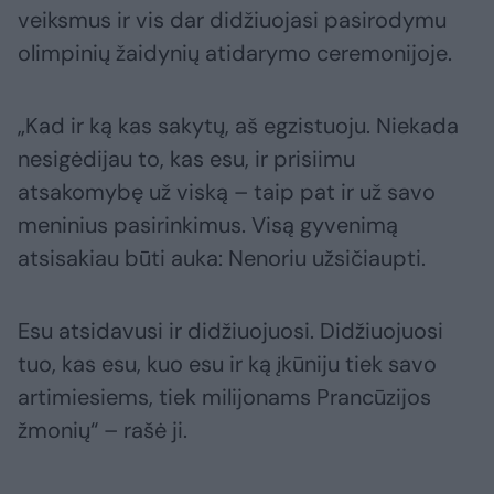
veiksmus ir vis dar didžiuojasi pasirodymu
olimpinių žaidynių atidarymo ceremonijoje.
„Kad ir ką kas sakytų, aš egzistuoju. Niekada
nesigėdijau to, kas esu, ir prisiimu
atsakomybę už viską – taip pat ir už savo
meninius pasirinkimus. Visą gyvenimą
atsisakiau būti auka: Nenoriu užsičiaupti.
Esu atsidavusi ir didžiuojuosi. Didžiuojuosi
tuo, kas esu, kuo esu ir ką įkūniju tiek savo
artimiesiems, tiek milijonams Prancūzijos
žmonių“ – rašė ji.