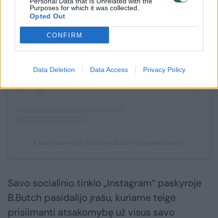
Personal Data that Is Unrelated with the
Purposes for which it was collected.
Opted Out
View this post on Instagram
CONFIRM
Data Deletion
Data Access
Privacy Policy
A post shared by Barbara Butch (@barbarabutch)
Savo socialinio tinklo „Instagram“ paskyroje
B.Butch pasidalijo įrašu, kuriame teigė
prisiimanti atsakomybę už visus savo