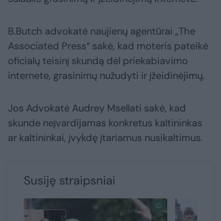
B.Butch advokatė naujienų agentūrai „The
Associated Press“ sakė, kad moteris pateikė
oficialų teisinį skundą dėl priekabiavimo
internete, grasinimų nužudyti ir įžeidinėjimų.
Jos Advokatė Audrey Msellati sakė, kad
skunde neįvardijamas konkretus kaltininkas
ar kaltininkai, įvykdę įtariamus nusikaltimus.
Susiję straipsniai