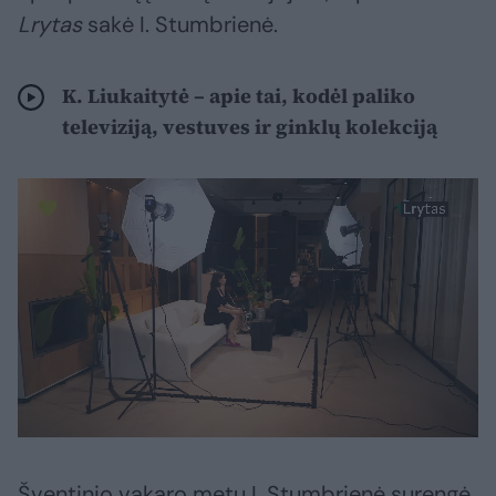
Lrytas
sakė I. Stumbrienė.
K. Liukaitytė – apie tai, kodėl paliko
televiziją, vestuves ir ginklų kolekciją
Šventinio vakaro metu I. Stumbrienė surengė