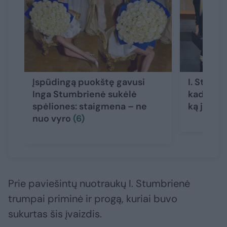
Įspūdingą puokštę gavusi
I. Stumb
Inga Stumbrienė sukėlė
kadrus su
spėliones: staigmena – ne
ką jie ve
nuo vyro
(6)
Prie paviešintų nuotraukų I. Stumbrienė
trumpai priminė ir progą, kuriai buvo
sukurtas šis įvaizdis.