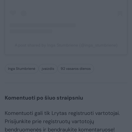
A post shared by Inga Stumbriene (@inga_stumbriene)
Inga Stumbrienė
įvaizdis
92 vasaros dienos
Komentuoti po šiuo straipsniu
Komentuoti gali tik Lrytas registruoti vartotojai.
Prisijunkite prie registruotų vartotojų
bendruomenės ir bendraukite komentaruose!