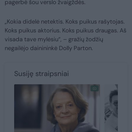
pagerbė šou verslo žvaigždės.
„Kokia didelė netektis. Koks puikus rašytojas.
Koks puikus aktorius. Koks puikus draugas. Aš
visada tave mylėsiu“, – gražių žodžių
negailėjo dainininkė Dolly Parton.
Susiję straipsniai