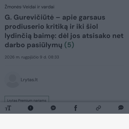
Žmonės
Veidai ir vardai
G. Gurevičiūtė – apie garsaus
prodiuserio kritiką ir iki šiol
lydinčią baimę: dėl jos atsisako net
darbo pasiūlymų
(5)
2026 m. rugpjūčio 9 d. 08:33
Lrytas.lt
Lrytas Premium nariams
Televizijos laidų vedėja ir prodiuserė
Gintarė Gurevičiūtė (39 m.) jau daugybę