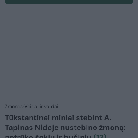
Žmonės
Veidai ir vardai
Tūkstantinei miniai stebint A.
Tapinas Nidoje nustebino žmoną:
netrūko šokių ir bučinių
(12)