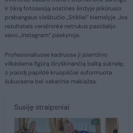
ir tikrą fotosesiją sostinės širdyje įsikūrusio
prabangaus viešbučio „Stikliai“ kiemelyje. Jos
rezultatais verslininkė netrukus pasidalijo
savo „Instagram“ paskyroje.
Profesionaliuose kadruose ji įsiamžino
vilkėdama figūrą išryškinančią baltą suknelę,
o įvaizdį papildė kruopščiai suformuota
šukuosena bei vakarinis makiažas.
Susiję straipsniai