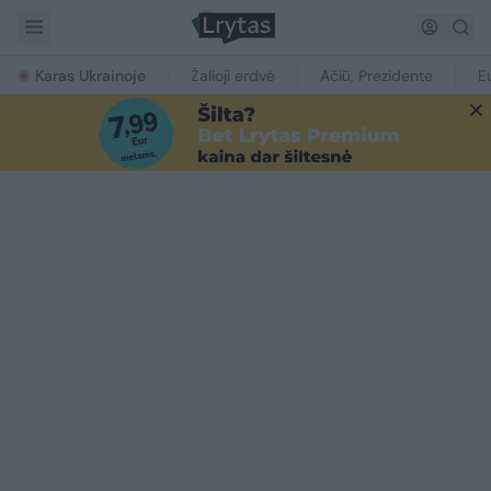
Karas Ukrainoje
Žalioji erdvė
Ačiū, Prezidente
E