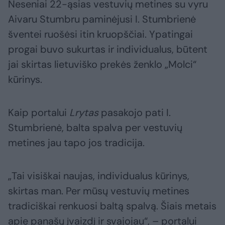
Neseniai 22-ąsias vestuvių metines su vyru
Aivaru Stumbru paminėjusi I. Stumbrienė
šventei ruošėsi itin kruopščiai. Ypatingai
progai buvo sukurtas ir individualus, būtent
jai skirtas lietuviško prekės ženklo „Molci“
kūrinys.
Kaip portalui
Lrytas
pasakojo pati I.
Stumbrienė, balta spalva per vestuvių
metines jau tapo jos tradicija.
„Tai visiškai naujas, individualus kūrinys,
skirtas man. Per mūsų vestuvių metines
tradiciškai renkuosi baltą spalvą. Šiais metais
apie panašų įvaizdį ir svajojau“, – portalui