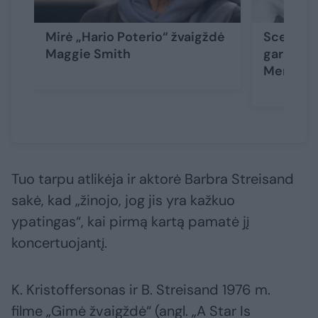
Mirė „Hario Poterio“ žvaigždė
Scenoje 
Maggie Smith
garsus Tu
Merinas 
Tuo tarpu atlikėja ir aktorė Barbra Streisand
sakė, kad „žinojo, jog jis yra kažkuo
ypatingas“, kai pirmą kartą pamatė jį
koncertuojantį.
K. Kristoffersonas ir B. Streisand 1976 m.
filme „Gimė žvaigždė“ (angl. „A Star Is