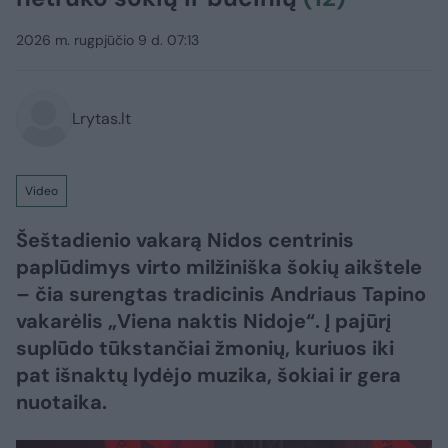
2026 m. rugpjūčio 9 d. 07:13
Lrytas.lt
Video
Šeštadienio vakarą Nidos centrinis
paplūdimys virto milžiniška šokių aikštele
– čia surengtas tradicinis Andriaus Tapino
vakarėlis „Viena naktis Nidoje“. Į pajūrį
suplūdo tūkstančiai žmonių, kuriuos iki
pat išnaktų lydėjo muzika, šokiai ir gera
nuotaika.