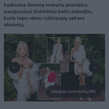
kadruose žinoma moteris įsiamžino
pasipuošusi išskirtiniu baltu įvaizdžiu,
kuris tapo vienu ryškiausių vakaro
akcentų.
Daugiau nuotraukų (16)