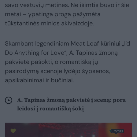
savo vestuvių metines. Ne išimtis buvo ir šie
metai – ypatinga proga pažymėta
tūkstantinės minios akivaizdoje.
Skambant legendiniam Meat Loaf kūriniui „I'd
Do Anything for Love“, A. Tapinas žmoną
pakvietė pašokti, o romantišką jų
pasirodymą scenoje lydėjo šypsenos,
apsikabinimai ir bučiniai.
A. Tapinas žmoną pakvietė į sceną: pora
leidosi į romantišką šokį