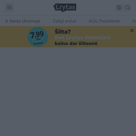
Karas Ukrainoje
Žalioji erdvė
Ačiū, Prezidente
E