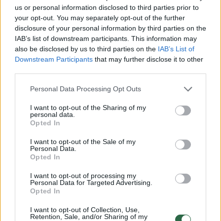
us or personal information disclosed to third parties prior to
remisijoje, ir toliau siekiu pasveikti. Kaip žino
your opt-out. You may separately opt-out of the further
visi, kuriems buvo diagnozuotas vėžys, reikia
disclosure of your personal information by third parties on the
IAB’s list of downstream participants. This information may
laiko prisitaikyti prie naujos normos.
also be disclosed by us to third parties on the
IAB’s List of
Downstream Participants
that may further disclose it to other
third parties.
Susiję straipsniai
Personal Data Processing Opt Outs
I want to opt-out of the Sharing of my
personal data.
Opted In
I want to opt-out of the Sale of my
Personal Data.
Opted In
I want to opt-out of processing my
Personal Data for Targeted Advertising.
Opted In
Princas Williamas ir
Ypatingą
I want to opt-out of Collection, Use,
Retention, Sale, and/or Sharing of my
Catherine Middleton
Catherin