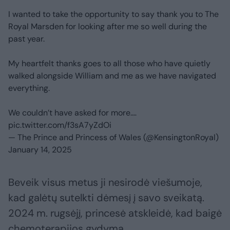
I wanted to take the opportunity to say thank you to The
Royal Marsden for looking after me so well during the
past year.
My heartfelt thanks goes to all those who have quietly
walked alongside William and me as we have navigated
everything.
We couldn’t have asked for more.…
pic.twitter.com/f3sA7yZdOi
— The Prince and Princess of Wales (@KensingtonRoyal)
January 14, 2025
Beveik visus metus ji nesirodė viešumoje,
kad galėtų sutelkti dėmesį į savo sveikatą.
2024 m. rugsėjį, princesė atskleidė, kad baigė
chemoterapijos gydymą.