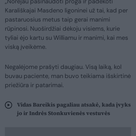
„Norėjau pasinaudoti proga ir padėkoti
Karališkajai Masdeno ligoninei už tai, kad per
pastaruosius metus taip gerai manimi
rūpinosi. Nuoširdžiai dėkoju visiems, kurie
tyliai ėjo kartu su Williamu ir manimi, kai mes
viską įveikėme.
Negalėjome prašyti daugiau. Visą laiką, kol
buvau paciente, man buvo teikiama išskirtinė
priežiūra ir patarimai.
Vidas Bareikis pagaliau atsakė, kada įvyks
jo ir Indrės Stonkuvienės vestuvės