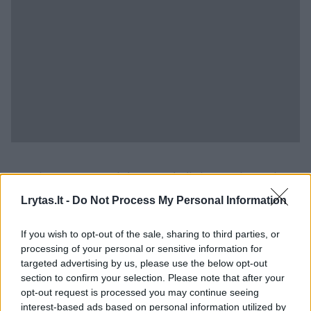
Remiant novatoriškus mokslinius tyrimus ir
klinikinę kompetenciją bei skatindami
Lrytas.lt -
Do Not Process My Personal Information
pacientų ir jų šeimų gerovę, galėsime
If you wish to opt-out of the sale, sharing to third parties, or
išgelbėti dar daugiau gyvybių ir pakeisti visų
processing of your personal or sensitive information for
vėžiu sergančiųjų patirtį.
targeted advertising by us, please use the below opt-out
section to confirm your selection. Please note that after your
opt-out request is processed you may continue seeing
Dabar jaučiu palengvėjimą, kad esu
interest-based ads based on personal information utilized by