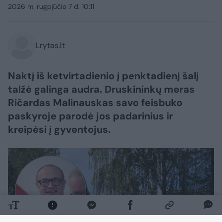
2026 m. rugpjūčio 7 d. 10:11
Lrytas.lt
Naktį iš ketvirtadienio į penktadienį šalį
talžė galinga audra. Druskininkų meras
Ričardas Malinauskas savo feisbuko
paskyroje parodė jos padarinius ir
kreipėsi į gyventojus.