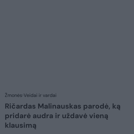
Žmonės
Veidai ir vardai
Ričardas Malinauskas parodė, ką
pridarė audra ir uždavė vieną
klausimą