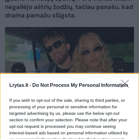
negailėjo aštrių žodžių, tačiau panašu, kad
drama pamažu slūgsta.
Lrytas.lt -
Do Not Process My Personal Information
Daugiau nuotraukų (19)
If you wish to opt-out of the sale, sharing to third parties, or
processing of your personal or sensitive information for
targeted advertising by us, please use the below opt-out
section to confirm your selection. Please note that after your
Ketvirtadienį D. Dirkstys savo „Instagram“
opt-out request is processed you may continue seeing
interest-based ads based on personal information utilized by
paskyroje paviešino žinutę, kurią išsiuntė O.