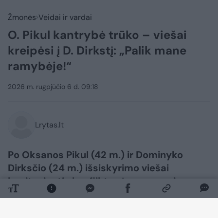
Žmonės
Veidai ir vardai
O. Pikul kantrybė trūko – viešai
kreipėsi į D. Dirkstį: „Palik mane
ramybėje!“
2026 m. rugpjūčio 6 d. 09:18
Lrytas.lt
Po Oksanos Pikul (42 m.) ir Dominyko
Dirksčio (24 m.) išsiskyrimo viešai
besitęsiantis konfliktas įgauna naują
pagreitį.