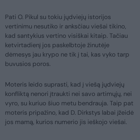
Pati O. Pikul su tokiu jųdviejų istorijos
vertinimu nesutiko ir anksčiau viešai tikino,
kad santykius vertino visiškai kitaip. Tačiau
ketvirtadienį jos paskelbtoje žinutėje
dėmesys jau krypo ne tik į tai, kas vyko tarp
buvusios poros.
Moteris leido suprasti, kad į viešą jųdviejų
konfliktą nenori įtraukti nei savo artimųjų, nei
vyro, su kuriuo šiuo metu bendrauja. Taip pat
moteris pripažino, kad D. Dirkstys labai įžeidė
jos mamą, kurios numerio jis ieškojo viešai.