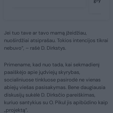
grybas“
Jei tuo tave ar tavo mamą įžeidžiau,
nuoširdžiai atsiprašau. Tokios intencijos tikrai
nebuvo“, – rašė D. Dirkstys.
Primename, kad nuo tada, kai sekmadienį
paaiškėjo apie jųdviejų skyrybas,
socialiniuose tinkluose pasirodė ne vienas
abiejų viešas pasisakymas. Bene daugiausia
diskusijų sukėlė D. Dirksčio pareiškimas,
kuriuo santykius su O. Pikul jis apibūdino kaip
„projektą“.