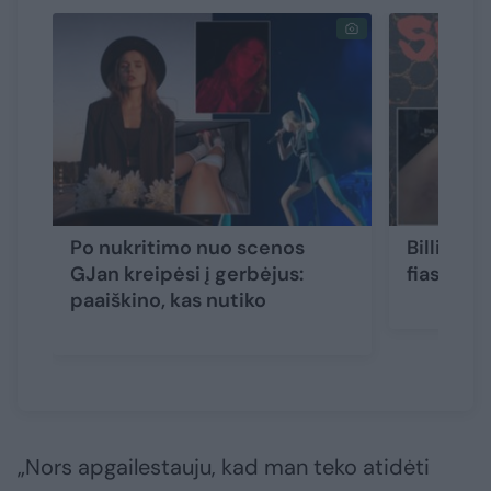
Po nukritimo nuo scenos
Billie Ei
GJan kreipėsi į gerbėjus:
fiasko: s
paaiškino, kas nutiko
„Nors apgailestauju, kad man teko atidėti