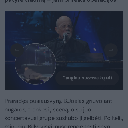
Daugiau nuotraukų (4)
Praradęs pusiausvyrą, B.Joelas griuvo ant
nugaros, trenkėsi į sceną, o su juo
koncertavusi grupė suskubo jį gelbėti. Po kelių
minučių, Billy, visgi, nusprendė tęsti savo