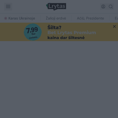
Karas Ukrainoje
Žalioji erdvė
Ačiū, Prezidente
E