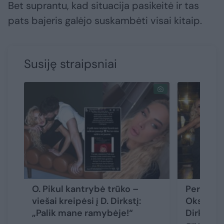
Bet suprantu, kad situacija pasikeitė ir tas
pats bajeris galėjo suskambėti visai kitaip.
Susiję straipsniai
O. Pikul kantrybė trūko –
Peržiūrėję
viešai kreipėsi į D. Dirkstį:
Oksaną P
„Palik mane ramybėje!“
Dirkstys