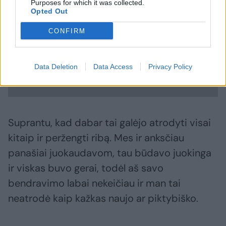
Purposes for which it was collected.
Opted Out
CONFIRM
Data Deletion
Data Access
Privacy Policy
Suprantu, kad dabar tai galėjo atrodyti visai
kitaip ir peržengti ribą. Mes ir anksčiau
panašiai juokaudavom, tau būdavo juokinga
ir viskas buvo gerai, todėl aš savo
bendravimo labai nekeičiau ir man tai
neatrodė kaip kažkas naujo ar piktybiško.