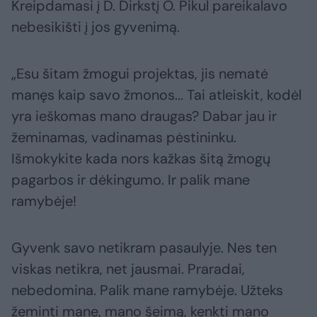
Kreipdamasi į D. Dirkstį O. Pikul pareikalavo
nebesikišti į jos gyvenimą.
„Esu šitam žmogui projektas, jis nematė
manęs kaip savo žmonos... Tai atleiskit, kodėl
yra ieškomas mano draugas? Dabar jau ir
žeminamas, vadinamas pėstininku.
Išmokykite kada nors kažkas šitą žmogų
pagarbos ir dėkingumo. Ir palik mane
ramybėje!
Gyvenk savo netikram pasaulyje. Nes ten
viskas netikra, net jausmai. Praradai,
nebedomina. Palik mane ramybėje. Užteks
žeminti mane, mano šeimą, kenkti mano