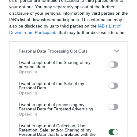
us or personal information disclosed to third parties prior to
Pikul.
your opt-out. You may separately opt-out of the further
disclosure of your personal information by third parties on the
IAB’s list of downstream participants. This information may
Pasirodo, dėl vieno savo poelgio vyras
also be disclosed by us to third parties on the
IAB’s List of
Downstream Participants
that may further disclose it to other
nusprendė atsiprašyti buvusios mylimosios.
third parties.
Personal Data Processing Opt Outs
„Laba. Noriu atsiprašyti dėl bajerio apie tavo
mamą. Tikrai neturėjau intencijos nei jos
I want to opt-out of the Sharing of my
personal data.
įžeisti, nei parodyti nepagarbos tau ar tavo
Opted In
šeimai.
I want to opt-out of the Sale of my
Personal Data.
Opted In
A. Armonaitė – apie tai, ką veikia dabar,
I want to opt-out of processing my
valdžios skandalus ir ar grįš į politiką
Personal Data for Targeted Advertising.
Opted In
I want to opt-out of Collection, Use,
Retention, Sale, and/or Sharing of my
Personal Data that Is Unrelated with the