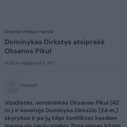
Žmonės
Veidai ir vardai
Dominykas Dirkstys atsiprašė
Oksanos Pikul
2026 m. rugpjūčio 6 d. 11:57
Lrytas.lt
Vizažistės, verslininkės Oksanos Pikul (42
m.) ir kovotojo Dominyko Dirksčio (24 m.)
skyrybos ir po jų kilęs konfliktas kasdien
įgauna vis naujų spalvų. Pora vienas kitam