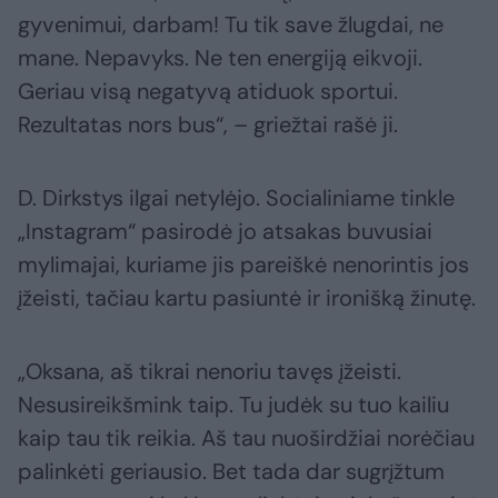
gyvenimui, darbam! Tu tik save žlugdai, ne
mane. Nepavyks. Ne ten energiją eikvoji.
Geriau visą negatyvą atiduok sportui.
Rezultatas nors bus“, – griežtai rašė ji.
D. Dirkstys ilgai netylėjo. Socialiniame tinkle
„Instagram“ pasirodė jo atsakas buvusiai
mylimajai, kuriame jis pareiškė nenorintis jos
įžeisti, tačiau kartu pasiuntė ir ironišką žinutę.
„Oksana, aš tikrai nenoriu tavęs įžeisti.
Nesusireikšmink taip. Tu judėk su tuo kailiu
kaip tau tik reikia. Aš tau nuoširdžiai norėčiau
palinkėti geriausio. Bet tada dar sugrįžtum