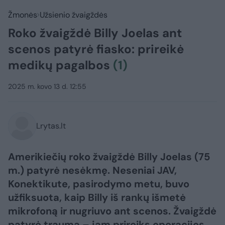
Žmonės
Užsienio žvaigždės
Roko žvaigždė Billy Joelas ant
scenos patyrė fiasko: prireikė
medikų pagalbos
(1)
2025 m. kovo 13 d. 12:55
Lrytas.lt
Amerikiečių roko žvaigždė Billy Joelas (75
m.) patyrė nesėkmę. Neseniai JAV,
Konektikute, pasirodymo metu, buvo
užfiksuota, kaip Billy iš rankų išmetė
mikrofoną ir nugriuvo ant scenos. Žvaigždė
patyrė traumą – jam prireiks operacijos.