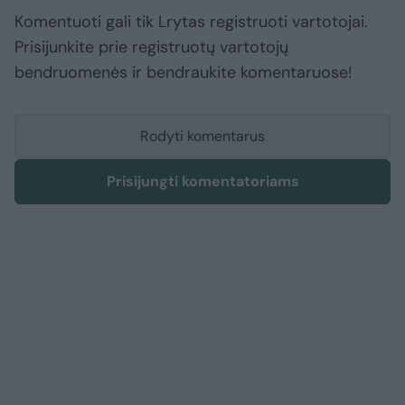
Komentuoti gali tik Lrytas registruoti vartotojai.
Prisijunkite prie registruotų vartotojų
bendruomenės ir bendraukite komentaruose!
Rodyti komentarus
Prisijungti komentatoriams