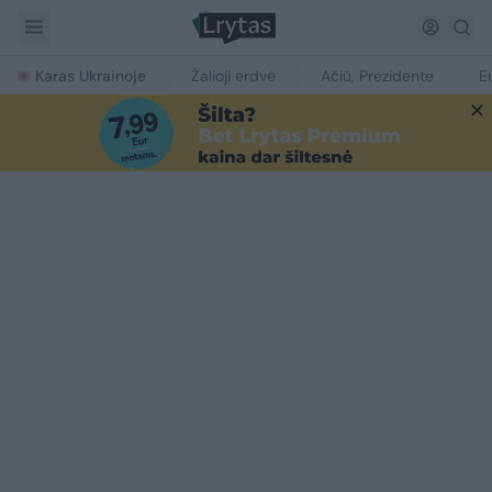
Karas Ukrainoje
Žalioji erdvė
Ačiū, Prezidente
E