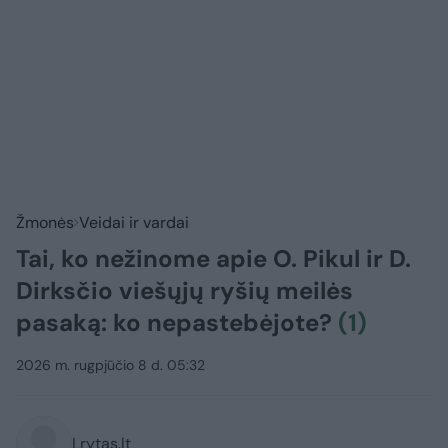
Žmonės
Veidai ir vardai
Tai, ko nežinome apie O. Pikul ir D.
Dirksčio viešųjų ryšių meilės
pasaką: ko nepastebėjote?
(1)
2026 m. rugpjūčio 8 d. 05:32
Lrytas.lt