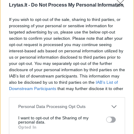
Lrytas.lt -
Do Not Process My Personal Information
If you wish to opt-out of the sale, sharing to third parties, or
processing of your personal or sensitive information for
targeted advertising by us, please use the below opt-out
section to confirm your selection. Please note that after your
opt-out request is processed you may continue seeing
Apie sunkią modelio būklę pranešė jos mama
interest-based ads based on personal information utilized by
us or personal information disclosed to third parties prior to
Anna Kovalčiuk. Jos šeima jau anksčiau
your opt-out. You may separately opt-out of the further
kreipėsi į policiją, nes turėjo įtarimų, kad
disclosure of your personal information by third parties on the
Marija galėjo patekti į sekso vergiją.
IAB’s list of downstream participants. This information may
also be disclosed by us to third parties on the
IAB’s List of
Downstream Participants
that may further disclose it to other
third parties.
Nerimas kilo po to, kai šeimos nariai sužinojo
apie Marijos du sutiktus vyrus, kurių vardai
Personal Data Processing Opt Outs
jiems buvo nežinomi.
I want to opt-out of the Sharing of my
personal data.
Opted In