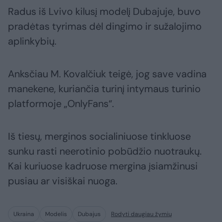
Radus iš Lvivo kilusį modelį Dubajuje, buvo
pradėtas tyrimas dėl dingimo ir sužalojimo
aplinkybių.
Anksčiau M. Kovalčiuk teigė, jog save vadina
manekene, kuriančia turinį intymaus turinio
platformoje „OnlyFans“.
Iš tiesų, merginos socialiniuose tinkluose
sunku rasti neerotinio pobūdžio nuotraukų.
Kai kuriuose kadruose mergina įsiamžinusi
pusiau ar visiškai nuoga.
Ukraina
Modelis
Dubajus
Rodyti daugiau žymių