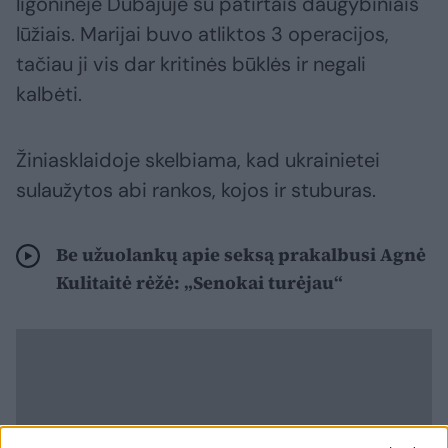
ligoninėje Dubajuje su patirtais daugybiniais
lūžiais. Marijai buvo atliktos 3 operacijos,
tačiau ji vis dar kritinės būklės ir negali
kalbėti.
Žiniasklaidoje skelbiama, kad ukrainietei
sulaužytos abi rankos, kojos ir stuburas.
Be užuolankų apie seksą prakalbusi Agnė
Kulitaitė rėžė: „Senokai turėjau“