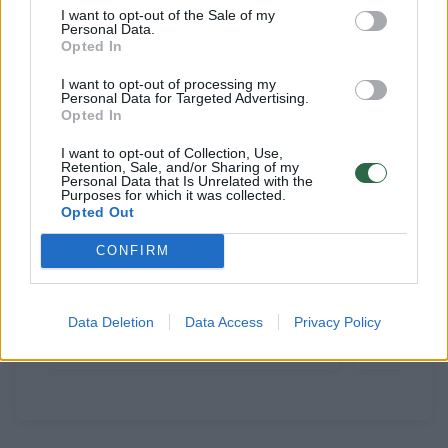
Susiję straipsniai
I want to opt-out of the Sale of my
Personal Data.
Opted In
I want to opt-out of processing my
Personal Data for Targeted Advertising.
Opted In
I want to opt-out of Collection, Use,
Retention, Sale, and/or Sharing of my
Personal Data that Is Unrelated with the
Purposes for which it was collected.
Opted Out
CONFIRM
Paaiškėjo drag karalienės The
Paaiškėjo
Vivienne mirties priežastis: ji
Kirkorov
– šokiruoja
priežast
Data Deletion
Data Access
Privacy Policy