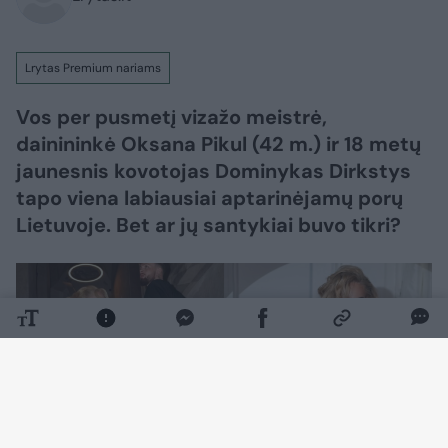
Lrytas Premium nariams
Vos per pusmetį vizažo meistrė,
dainininkė Oksana Pikul (42 m.) ir 18 metų
jaunesnis kovotojas Dominykas Dirkstys
tapo viena labiausiai aptarinėjamų porų
Lietuvoje. Bet ar jų santykiai buvo tikri?