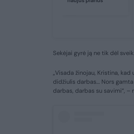
naujus planus
Sekėjai gyrė ją ne tik dėl sveik
„Visada žinojau, Kristina, kad 
didžiulis darbas... Nors gamt
darbas, darbas su savimi“, – 