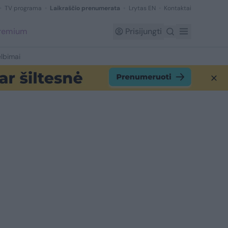
TV programa
Laikraščio prenumerata
Lrytas EN
Kontaktai
Premium
Prisijungti
lbimai