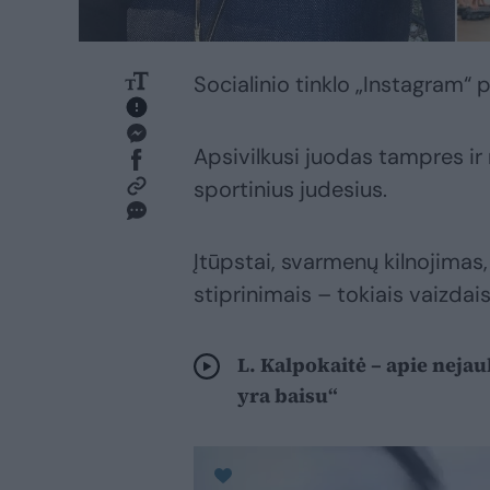
Socialinio tinklo „Instagram“ p
Apsivilkusi juodas tampres ir r
sportinius judesius.
Įtūpstai, svarmenų kilnojimas,
stiprinimais – tokiais vaizdai
L. Kalpokaitė – apie neja
yra baisu“