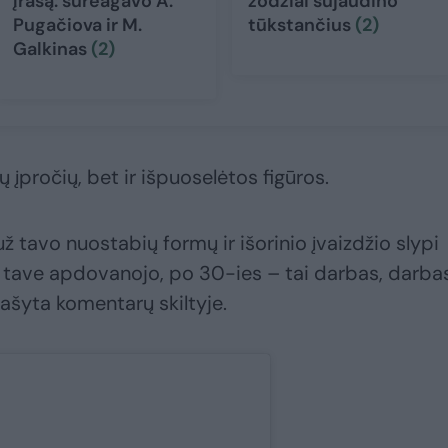
įrašą: sureagavo A.
žodžiai sujaudino
Pugačiova ir M.
tūkstančius
(2)
Galkinas
(2)
ų įpročių, bet ir išpuoselėtos figūros.
už tavo nuostabių formų ir išorinio įvaizdžio slypi
a tave apdovanojo, po 30-ies – tai darbas, darbas
rašyta komentarų skiltyje.