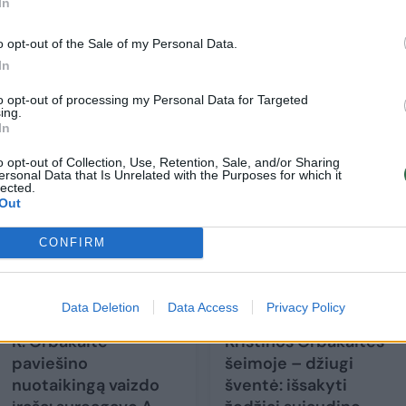
In
ūkštelėjo ji.
o opt-out of the Sale of my Personal Data.
In
pusė sulaukė didžiulio susidomėjimo.
to opt-out of processing my Personal Data for Targeted
ing.
In
o opt-out of Collection, Use, Retention, Sale, and/or Sharing
ersonal Data that Is Unrelated with the Purposes for which it
lected.
Out
CONFIRM
Data Deletion
Data Access
Privacy Policy
K. Orbakaitė
Kristinos Orbakaitės
paviešino
šeimoje – džiugi
nuotaikingą vaizdo
šventė: išsakyti