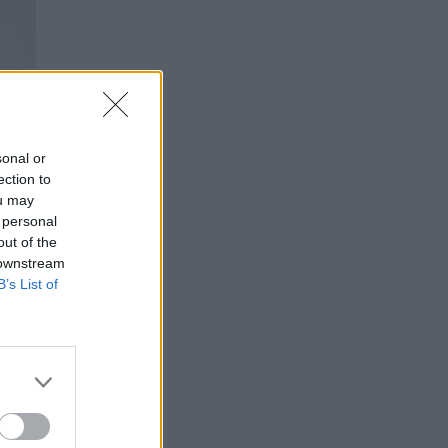
sonal or
ection to
ou may
 personal
out of the
 downstream
B’s List of
e