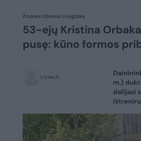
Žmonės
Užsienio žvaigždės
53-ejų Kristina Orbaka
pusę: kūno formos pri
Daininin
Lrytas.lt
m.) dukr
dalijasi 
ištrenir