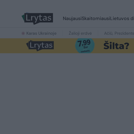
Naujausi
Skaitomiausi
Lietuvos d
Karas Ukrainoje
Žalioji erdvė
Ačiū, Prezident