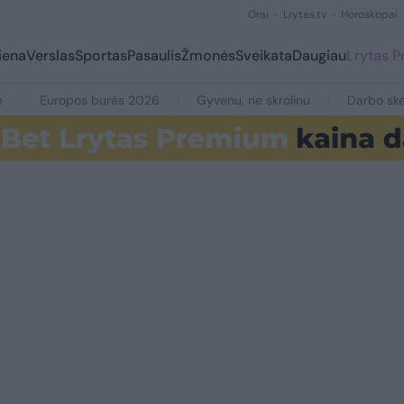
Orai
Lrytas.tv
Horoskopai
iena
Verslas
Sportas
Pasaulis
Žmonės
Sveikata
Daugiau
Lrytas 
e
Europos burės 2026
Gyvenu, ne skrolinu
Darbo ske