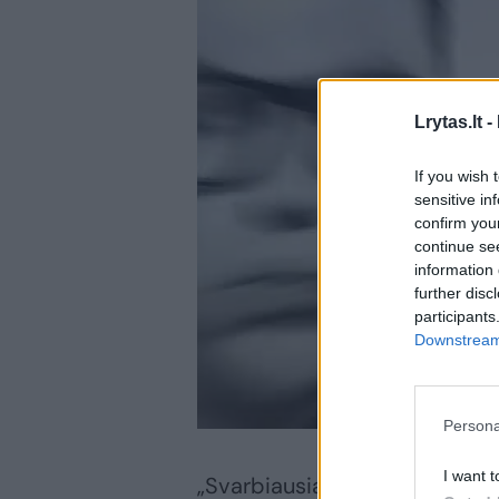
Lrytas.lt -
If you wish 
sensitive in
confirm you
continue se
information 
further disc
participants
Downstream 
Persona
I want t
„Svarbiausia – motyvacija, nuo