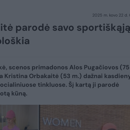
2025 m. kovo 22 d.
itė parodė savo sportiškąj
bloškia
kė, scenos primadonos Alos Pugačiovos (75
a Kristina Orbakaitė (53 m.) dažnai kasdie
socialiniuose tinkluose. Šį kartą ji parodė
uotą kūną.