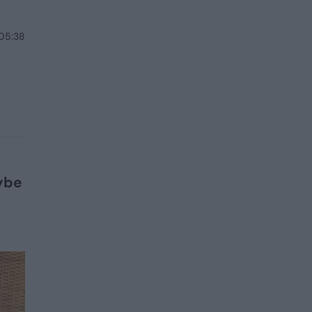
 05:38
ą
nybe