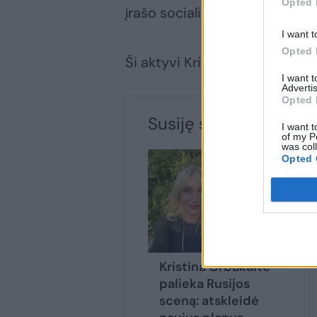
Opted 
įrašo socialiniuose tinkluose br
I want t
Opted 
Ši aktyvi Kristinos gyvenimo 
I want 
Advertis
Opted 
Susiję straipsniai
I want t
of my P
was col
Opted 
Kristina Orbakaitė
palieka Rusijos
sceną: atskleidė