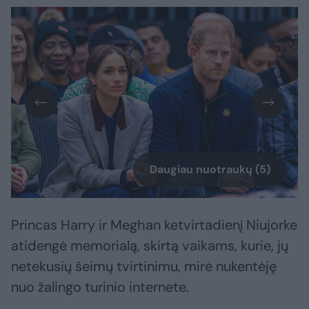
Daugiau nuotraukų (5)
Princas Harry ir Meghan ketvirtadienį Niujorke
atidengė memorialą, skirtą vaikams, kurie, jų
netekusių šeimų tvirtinimu, mirė nukentėję
nuo žalingo turinio internete.