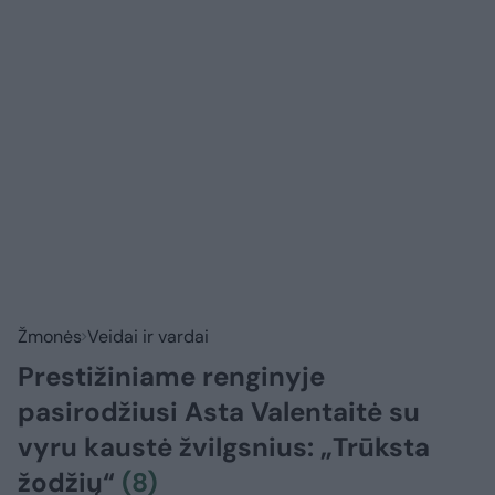
Žmonės
Veidai ir vardai
Prestižiniame renginyje
pasirodžiusi Asta Valentaitė su
vyru kaustė žvilgsnius: „Trūksta
žodžių“
(8)