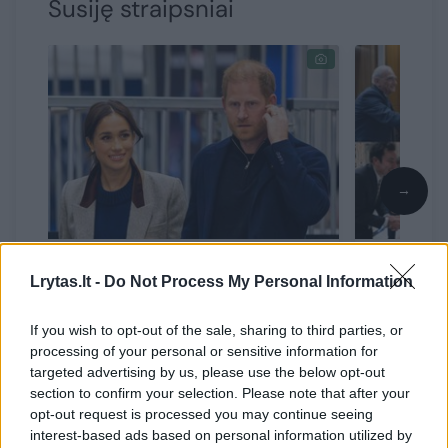
Susiję straipsniai
→
Paaiškėjo skandalinga princo
Dėl popi
Harry ir M. Markle asmeninio
visas pas
Lrytas.lt -
Do Not Process My Personal Information
gyvenimo detalė: tai, ko
prisimini
siekia monarchas – netikėta
pasaulin
If you wish to opt-out of the sale, sharing to third parties, or
processing of your personal or sensitive information for
targeted advertising by us, please use the below opt-out
section to confirm your selection. Please note that after your
opt-out request is processed you may continue seeing
interest-based ads based on personal information utilized by