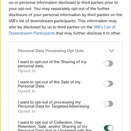
„Gyvenimas geresnis be socialinės
us or personal information disclosed to third parties prior to
your opt-out. You may separately opt-out of the further
žiniasklaidos“, – „Archwell“ fondo renginyje
disclosure of your personal information by third parties on the
sakė Harry’is, pridurdamas jaučiąs
IAB’s list of downstream participants. This information may
also be disclosed by us to third parties on the
IAB’s List of
dėkingumą, kad jo vaikai dar per maži
Downstream Participants
that may further disclose it to other
naudotis internetu.
third parties.
Personal Data Processing Opt Outs
Jis pripažino, kad lengva sakyti „laikykite
I want to opt-out of the Sharing of my
savo vaikus atokiau nuo socialinės
personal data.
Opted In
žiniasklaidos“.
I want to opt-out of the Sale of my
Personal Data.
Opted In
„Liūdna tikrovė tokia, kad nesinaudojantys
socialiniais tinklais vaikai paprastai patiria
I want to opt-out of processing my
Personal Data for Targeted Advertising.
patyčias mokykloje, nes negali dalyvauti
Opted In
tame pačiame pokalbyje kaip visi kiti“, –
I want to opt-out of Collection, Use,
Retention, Sale, and/or Sharing of my
teigė princas.
Personal Data that Is Unrelated with the