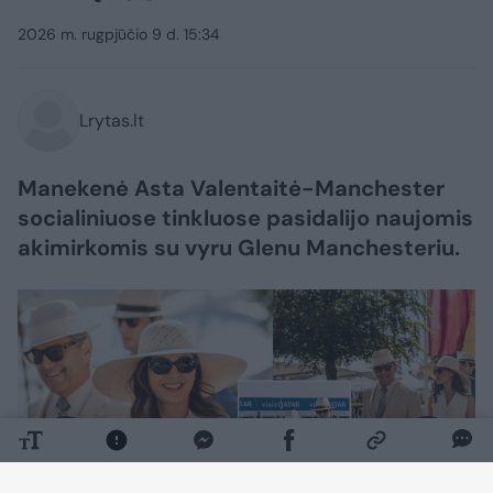
2026 m. rugpjūčio 9 d. 15:34
Lrytas.lt
Manekenė Asta Valentaitė-Manchester
socialiniuose tinkluose pasidalijo naujomis
akimirkomis su vyru Glenu Manchesteriu.