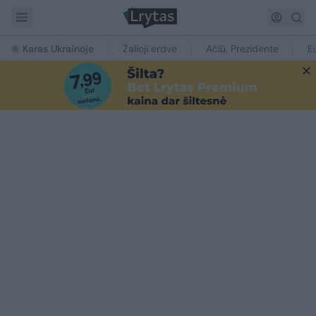
Karas Ukrainoje
Žalioji erdvė
Ačiū, Prezidente
E