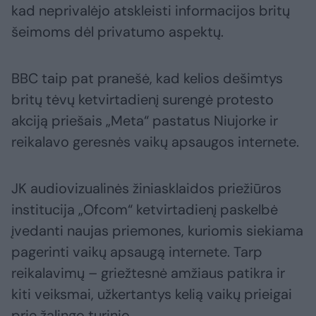
kad neprivalėjo atskleisti informacijos britų
šeimoms dėl privatumo aspektų.
BBC taip pat pranešė, kad kelios dešimtys
britų tėvų ketvirtadienį surengė protesto
akciją priešais „Meta“ pastatus Niujorke ir
reikalavo geresnės vaikų apsaugos internete.
JK audiovizualinės žiniasklaidos priežiūros
institucija „Ofcom“ ketvirtadienį paskelbė
įvedanti naujas priemones, kuriomis siekiama
pagerinti vaikų apsaugą internete. Tarp
reikalavimų – griežtesnė amžiaus patikra ir
kiti veiksmai, užkertantys kelią vaikų prieigai
prie žalingo turinio.