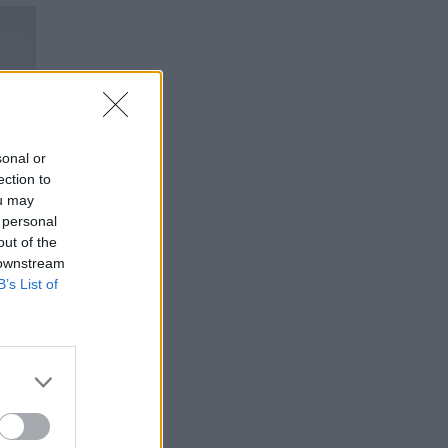
sonal or
ection to
ou may
 personal
out of the
 downstream
B’s List of