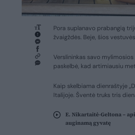
Pora suplanavo prabangią trijų
žvaigždės. Beje, šios vestuvė
Verslininkas savo mylimosios
paskelbė, kad artimiausiu met
Kaip skelbiama dienraštyje „Dai
Italijoje. Šventė truks tris di
E. Nikartaitė-Geltona – ap
auginamą gyvatę