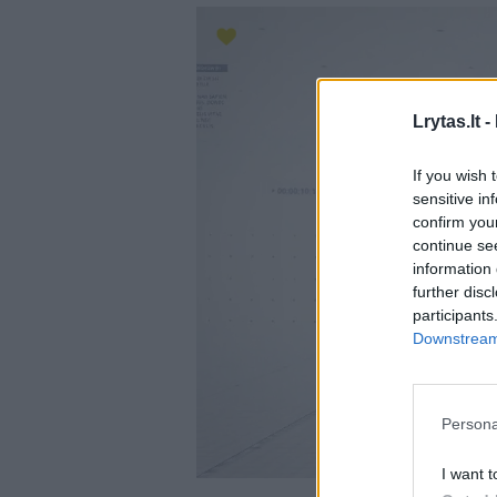
Lrytas.lt -
If you wish 
sensitive in
confirm you
continue se
information 
further disc
participants
Downstream 
Persona
I want t