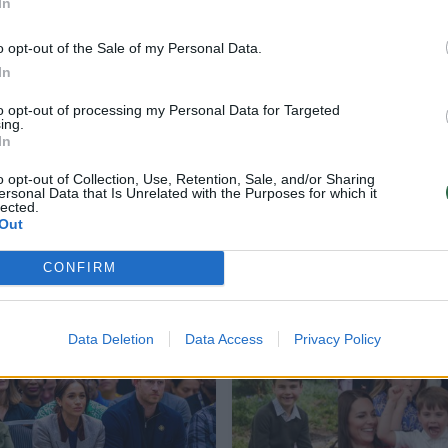
In
io asmenų laikomas J. Bezozas vestuvėms jau užsi
o opt-out of the Sale of my Personal Data.
siausiuose Venecijos viešbučiuose – Amano rūmu
In
to opt-out of processing my Personal Data for Targeted
ing.
In
ninkai ir Holivudo žvaigždės, tokios kaip Oprah
o opt-out of Collection, Use, Retention, Sale, and/or Sharing
ra Streisand, Leonardo DiCaprio, Billas Gatesas,
ersonal Data that Is Unrelated with the Purposes for which it
lected.
Out
CONFIRM
Data Deletion
Data Access
Privacy Policy