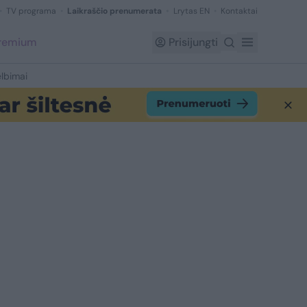
TV programa
Laikraščio prenumerata
Lrytas EN
Kontaktai
Premium
Prisijungti
lbimai