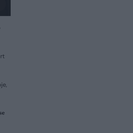
o
rt
je,
se