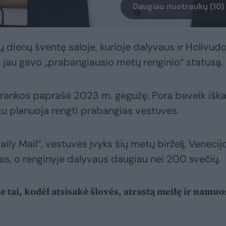
Daugiau nuotraukų (10)
 dienų šventę saloje, kurioje dalyvaus ir Holivud
s jau gavo „prabangiausio metų renginio“ statusą.
 rankos paprašė 2023 m. gegužę. Pora beveik iška
u planuoja rengti prabangias vestuves.
ly Mail“, vestuvės įvyks šių metų birželį, Venecijo
enas, o renginyje dalyvaus daugiau nei 200 svečių.
ie tai, kodėl atsisakė šlovės, atrastą meilę ir namuo