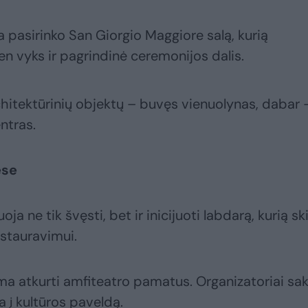
a pasirinko San Giorgio Maggiore salą, kurią
n vyks ir pagrindinė ceremonijos dalis.
architektūrinių objektų – buvęs vienuolynas, dabar 
ntras.
ėse
 ne tik švęsti, bet ir inicijuoti labdarą, kurią sk
estauravimui.
ma atkurti amfiteatro pamatus. Organizatoriai sak
ja į kultūros paveldą.