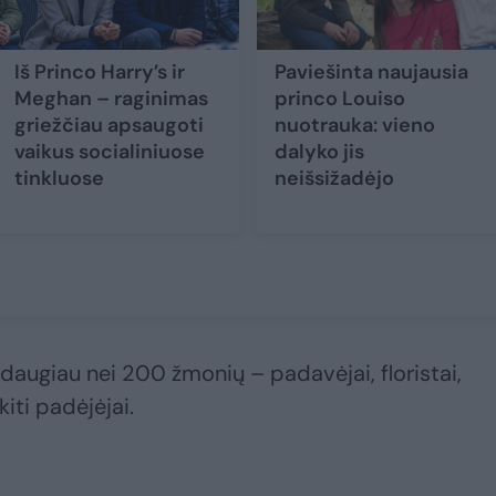
Iš Princo Harry’s ir
Paviešinta naujausia
Meghan – raginimas
princo Louiso
griežčiau apsaugoti
nuotrauka: vieno
vaikus socialiniuose
dalyko jis
tinkluose
neišsižadėjo
augiau nei 200 žmonių – padavėjai, floristai,
 kiti padėjėjai.