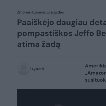
Žmonės
Užsienio žvaigždės
Paaiškėjo daugiau deta
pompastiškos Jeffo Bez
atima žadą
Amerikie
Lrytas.lt
„Amazon“
susituok