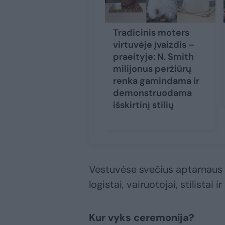
Tradicinis moters
virtuvėje įvaizdis –
praeityje: N. Smith
milijonus peržiūrų
renka gamindama ir
demonstruodama
išskirtinį stilių
Vestuvėse svečius aptarnaus d
logistai, vairuotojai, stilistai ir
Kur vyks ceremonija?