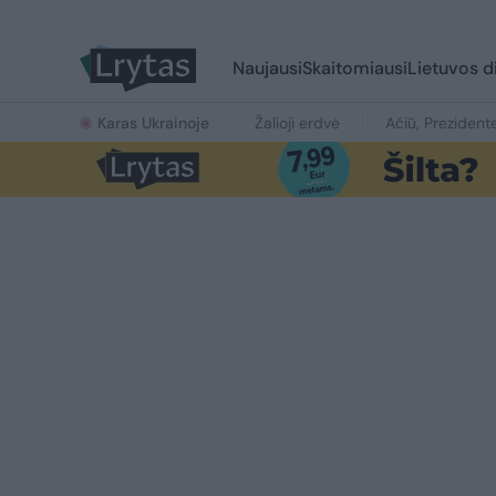
Naujausi
Skaitomiausi
Lietuvos d
Karas Ukrainoje
Žalioji erdvė
Ačiū, Prezident