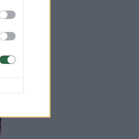
sakė
ose,