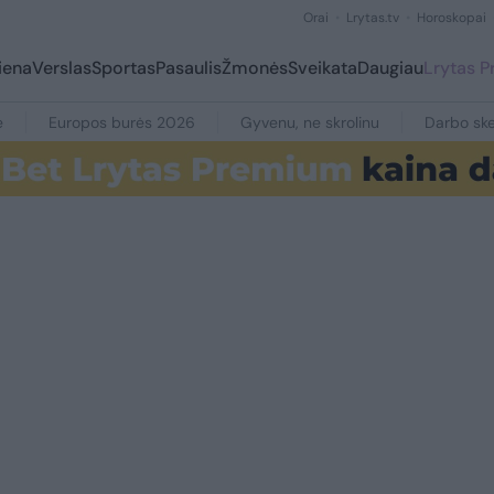
Orai
Lrytas.tv
Horoskopai
iena
Verslas
Sportas
Pasaulis
Žmonės
Sveikata
Daugiau
Lrytas 
e
Europos burės 2026
Gyvenu, ne skrolinu
Darbo ske