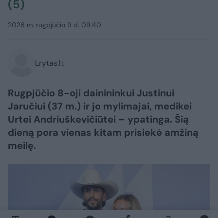
(5)
2026 m. rugpjūčio 9 d. 09:40
Lrytas.lt
Rugpjūčio 8-oji dainininkui Justinui
Jaručiui (37 m.) ir jo mylimajai, medikei
Urtei Andriuškevičiūtei – ypatinga. Šią
dieną pora vienas kitam prisiekė amžiną
meilę.