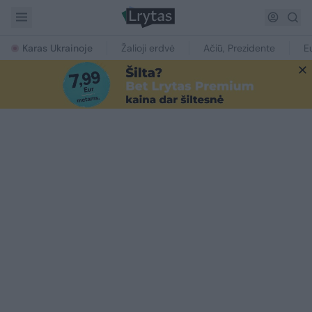
Karas Ukrainoje
Žalioji erdvė
Ačiū, Prezidente
E