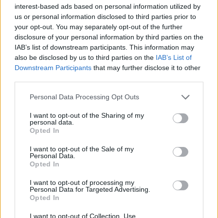
interest-based ads based on personal information utilized by
us or personal information disclosed to third parties prior to
your opt-out. You may separately opt-out of the further
„Akimirkai pamaniau, kad tai Nicola Peltz“, –
disclosure of your personal information by third parties on the
pridūrė kitas komentatorius.
IAB’s list of downstream participants. This information may
also be disclosed by us to third parties on the
IAB’s List of
Downstream Participants
that may further disclose it to other
Ketvirtasis spėliojo: „Ozempic“ ne tik padėjo
third parties.
jai numesti svorio, bet ir pakeitė jos veidą.“
Personal Data Processing Opt Outs
I want to opt-out of the Sharing of my
personal data.
Opted In
I want to opt-out of the Sale of my
Personal Data.
Opted In
I want to opt-out of processing my
Personal Data for Targeted Advertising.
Opted In
I want to opt-out of Collection, Use,