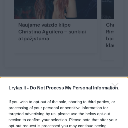
Naujame vaizdo klipe
Christin
Christina Aguilera – sunkiai
Rimvydui
atpažįstama
baigėsi 
klausim
Nors fotosesija sulaukė daug pagyrų,
Lrytas.lt -
Do Not Process My Personal Information
daugelis iš pradžių nesuprato, kad joje
pavaizduota Christina.
If you wish to opt-out of the sale, sharing to third parties, or
processing of your personal or sensitive information for
targeted advertising by us, please use the below opt-out
„Kodėl ji kiekvieną kartą atrodo vis su kitu
section to confirm your selection. Please note that after your
veidu?“ – klausė vienas komentatorius.
opt-out request is processed you may continue seeing