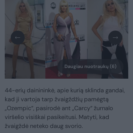
Daugiau nuotraukų (6)
44-erių dainininkė, apie kurią sklinda gandai,
kad ji vartoja tarp žvaigždžių pamėgtą
„Ozempic“, pasirodė ant „Carcy“ žurnalo
viršelio visiškai pasikeitusi. Matyti, kad
žvaigždė neteko daug svorio.