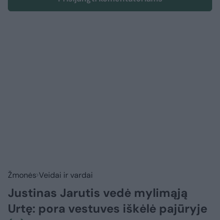
Žmonės
Veidai ir vardai
Justinas Jarutis vedė mylimąją
Urtę: pora vestuves iškėlė pajūryje