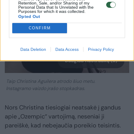
Retention, Sale, and/or Sharing of my
Personal Data that Is Unrelated with the
Purposes for which it was collected.
Opted Out
CONFIRM
Data Deletion
Data Access
Privacy Policy
Daugiau nuotraukų (6)
Taip Christina Aguilera atrodo šiuo metu.
Instagramo vaizdo įrašo stopkadras.
Nors Christina tiesiogiai neatsakė į gandus
apie „Ozempic“ vartojimą, neseniai ji
pareiškė, kad nebejaučia poreikio teisintis.