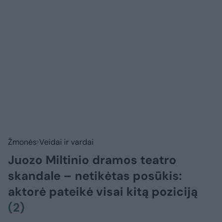
Žmonės
Veidai ir vardai
Juozo Miltinio dramos teatro
skandale – netikėtas posūkis:
aktorė pateikė visai kitą poziciją
(2)