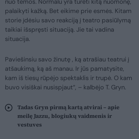
nuo temos. Normalu yra turėti kitą nuomonę,
palaikyti kažką. Bet eikime prie esmės. Kitam
storie įdėsiu savo reakciją į teatro pasiūlymą
taikiai išspręsti situaciją. Jie tai vadina
situacija.
Paviešinsiu savo žinutę , ką atrašiau teatrui į
atšaukimą, ką aš manau. Ir jūs pamatysite,
kam iš tiesų rūpėjo spektaklis ir trupė. O kam
buvo visiškai nusispjaut“, – kalbėjo T. Gryn.
Tadas Gryn pirmą kartą atvirai – apie
meilę Jazzu, blogiukų vaidmenis ir
vestuves