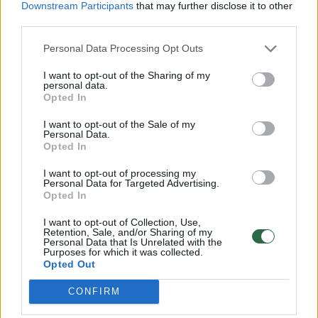
Downstream Participants
that may further disclose it to other
vadovą, režisierių bei aktorių Paulių Pinigį, ir
third parties.
neslėpė nepasitenkinimo tuo, kaip, jo
Personal Data Processing Opt Outs
vertinimu, buvo sprendžiama susidariusi
I want to opt-out of the Sharing of my
situacija.
personal data.
Opted In
I want to opt-out of the Sale of my
Personal Data.
Susiję straipsniai
Opted In
I want to opt-out of processing my
Personal Data for Targeted Advertising.
Opted In
I want to opt-out of Collection, Use,
Retention, Sale, and/or Sharing of my
Personal Data that Is Unrelated with the
Purposes for which it was collected.
Opted Out
CONFIRM