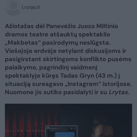
Lrytas.lt
Ažiotažas dėl Panevėžio Juozo Miltinio
dramos teatre atšauktų spektaklio
„Makbetas“ pasirodymų neslūgsta.
Viešojoje erdvėje netylant diskusijoms ir
pasigirstant skirtingoms konflikto pusėms
palaikymo, pagrindinį vaidmenį
spektaklyje kūręs Tadas Gryn (43 m.) į
situaciją sureagavo „Instagram“ istorijose.
Nuomone jis sutiko pasidalyti ir su
Lrytas.