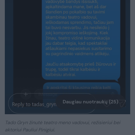
Daugiau nuotraukų (25)
Tado Gryn žinutė teatro meno vadovui, režisieriui bei
aktoriui Pauliui Pinigiui.