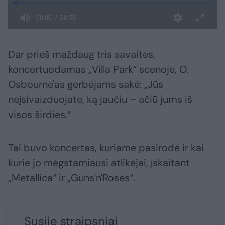
Dar prieš maždaug tris savaites,
koncertuodamas „Villa Park“ scenoje, O.
Osbourne'as gerbėjams sakė: „Jūs
neįsivaizduojate, ką jaučiu – ačiū jums iš
visos širdies.“
Tai buvo koncertas, kuriame pasirodė ir kai
kurie jo mėgstamiausi atlikėjai, įskaitant
„Metallica“ ir „Guns'n'Roses“.
Susiję straipsniai