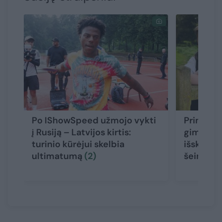
Po IShowSpeed užmojo vykti
Princas 
į Rusiją – Latvijos kirtis:
gimtadie
turinio kūrėjui skelbia
išskirtin
ultimatumą
(2)
šeimos a