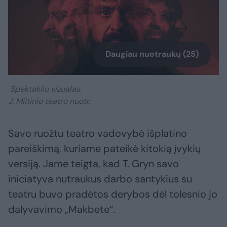
Daugiau nuotraukų (25)
Spektaklio vizualas.
J. Miltinio teatro nuotr.
Savo ruožtu teatro vadovybė išplatino
pareiškimą, kuriame pateikė kitokią įvykių
versiją. Jame teigta, kad T. Gryn savo
iniciatyva nutraukus darbo santykius su
teatru buvo pradėtos derybos dėl tolesnio jo
dalyvavimo „Makbete“.