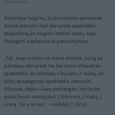
Stop kadras.
Aktoriaus teigimu, jo paviešinta asmeninė
žinutė parodo, kad dar prieš spektaklio
atšaukimą jis mėgino ieškoti būdų, kaip
išsaugoti suplanuotus pasirodymus.
„Tai , kaip matom iš mano žinutės, kurią aš
parašiau dar prieš tai, kai buvo atšauktas
spektaklis, aš ieškojau visų kelių ir būdų, kd
būtų apsaugotas spektaklis, nenuvilti
žiūrovai, dėjau visas pastangas, bet kutai
pusei buvo nusispjaut. Į žiūrovus, į trupę, į
viską. Tai yra vau“, – kalbėjo T. Gryn.