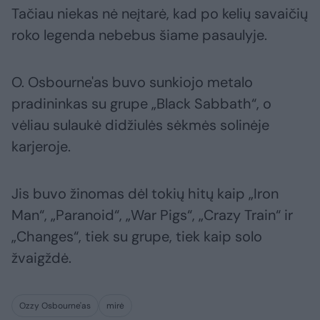
Tačiau niekas nė neįtarė, kad po kelių savaičių
roko legenda nebebus šiame pasaulyje.
O. Osbourne'as buvo sunkiojo metalo
pradininkas su grupe „Black Sabbath“, o
vėliau sulaukė didžiulės sėkmės solinėje
karjeroje.
Jis buvo žinomas dėl tokių hitų kaip „Iron
Man“, „Paranoid“, „War Pigs“, „Crazy Train“ ir
„Changes“, tiek su grupe, tiek kaip solo
žvaigždė.
Ozzy Osbourne'as
mirė