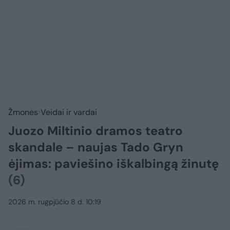
Žmonės
Veidai ir vardai
Juozo Miltinio dramos teatro
skandale – naujas Tado Gryn
ėjimas: paviešino iškalbingą žinutę
(6)
2026 m. rugpjūčio 8 d. 10:19