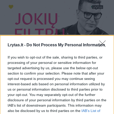
Lrytas.lt -
Do Not Process My Personal Information
If you wish to opt-out of the sale, sharing to third parties, or
processing of your personal or sensitive information for
targeted advertising by us, please use the below opt-out
Netrukus aktorius paviešino ir žinutės ekrano
section to confirm your selection. Please note that after your
opt-out request is processed you may continue seeing
nuotrauką. Kaip teigė pats T. Gryn, ją jis
interest-based ads based on personal information utilized by
parašė dar prieš priimant galutinį sprendimą
us or personal information disclosed to third parties prior to
atšaukti spektaklio „Makbetas“ pasirodymus.
your opt-out. You may separately opt-out of the further
disclosure of your personal information by third parties on the
IAB’s list of downstream participants. This information may
also be disclosed by us to third parties on the
IAB’s List of
Žinutėje aktorius kreipėsi į teatro meno