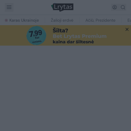
Karas Ukrainoje
Žalioji erdvė
Ačiū, Prezidente
E