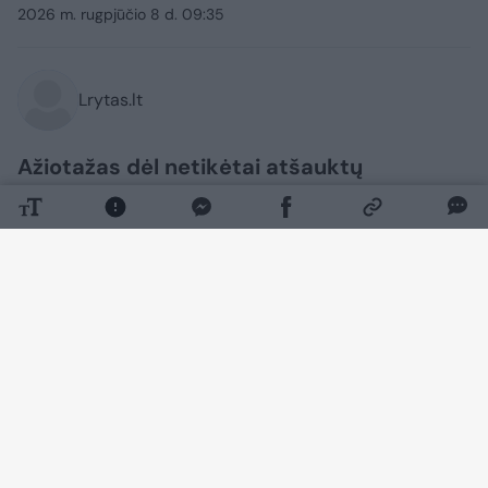
2026 m. rugpjūčio 8 d. 09:35
Lrytas.lt
Ažiotažas dėl netikėtai atšauktų
spektaklio „Makbetas“ pasirodymų
Panevėžio Juozo Miltinio dramos teatre
nerimsta. Pastarosiomis dienomis
viešojoje erdvėje netrūko kritikos teatro
vadovybei, tačiau dabar pasigirdo ir
visiškai kitokia pozicija.