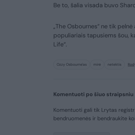
Be to, šalia visada buvo Sharo
„The Osbournes“ ne tik pelnė 
populiariais tapusiems šou, k
Life“.
Ozzy Osbourne'as
mirė
netektis
Rod
Komentuoti po šiuo straipsniu
Komentuoti gali tik Lrytas registr
bendruomenės ir bendraukite k