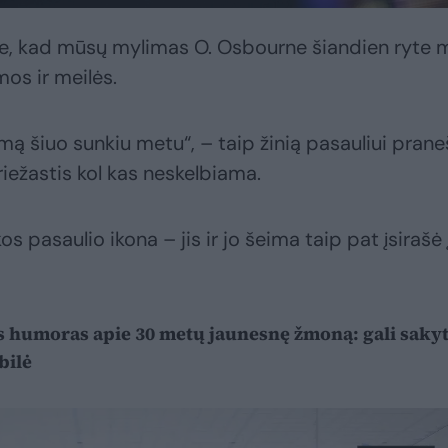
me, kad mūsų mylimas O. Osbourne šiandien ryte 
os ir meilės.
 šiuo sunkiu metu“, – taip žinią pasauliui prane
riežastis kol kas neskelbiama.
 pasaulio ikona – jis ir jo šeima taip pat įsirašė 
s humoras apie 30 metų jaunesnę žmoną: gali sakyt
bilė