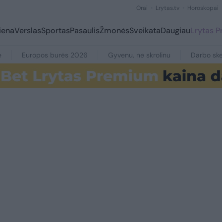
Orai
Lrytas.tv
Horoskopai
iena
Verslas
Sportas
Pasaulis
Žmonės
Sveikata
Daugiau
Lrytas 
e
Europos burės 2026
Gyvenu, ne skrolinu
Darbo ske