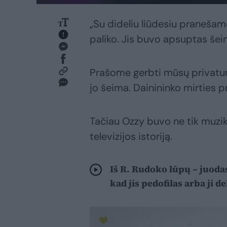
„Su dideliu liūdesiu praneša
paliko. Jis buvo apsuptas šeim
Prašome gerbti mūsų privatumą
jo šeima. Dainininko mirties p
Tačiau Ozzy buvo ne tik muzikos
televizijos istoriją.
Iš R. Rudoko lūpų – juoda
kad jis pedofilas arba ji de