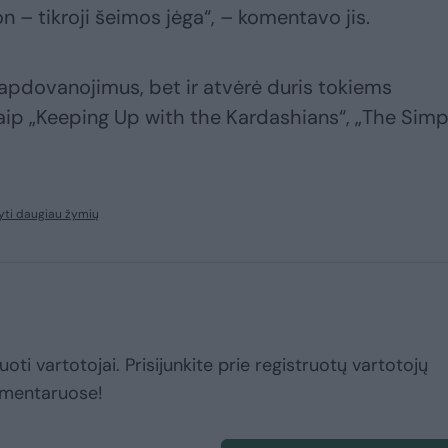
n – tikroji šeimos jėga“, – komentavo jis.
apdovanojimus, bet ir atvėrė duris tokiems
aip „Keeping Up with the Kardashians“, „The Simp
yti daugiau žymių
uoti vartotojai. Prisijunkite prie registruotų vartotojų
omentaruose!