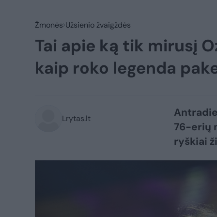
Žmonės
Užsienio žvaigždės
Tai apie ką tik mirusį 
kaip roko legenda pakeit
Antradie
Lrytas.lt
76-erių 
ryškiai ž