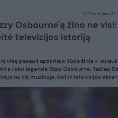
2025 m. liepos 23 d.
Ozzy Osbourne'ą žino ne visi:
ė televizijos istoriją
nį visą pasaulį apskriejo liūda žinia – sulau
mirė roko legenda Ozzy Osbourne. Tačiau O
ibėjo ne tik muzikoje, bet ir televizijos ekran