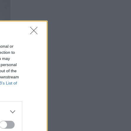
sonal or
ection to
ou may
 personal
out of the
 downstream
B’s List of
s