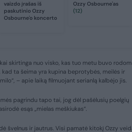
vaizdo įrašas iš
Ozzy Osbourne'as
paskutinio Ozzy
(12)
Osbourne'o koncerto
iškai skirtinga nuo visko, kas tuo metu buvo rodo
, kad ta šeima yra kupina beprotybės, meilės ir
milo“, – apie laiką filmuojant serianlą kalbėjo jis.
sėkmės pagrindu tapo tai, jog dėl pašėlusių poelgių
asirodė esąs „mielas meškiukas“.
dė švelnus ir jautrus. Visi pamatė kitokį Ozzy veid