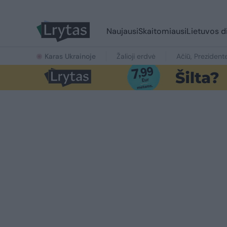
Naujausi
Skaitomiausi
Lietuvos d
Karas Ukrainoje
Žalioji erdvė
Ačiū, Prezident