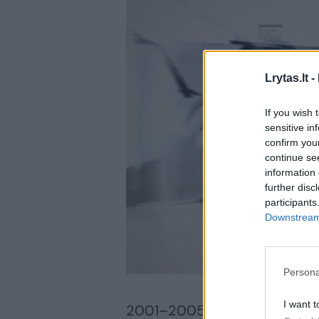
Lrytas.lt -
If you wish 
sensitive in
confirm you
continue se
information 
further disc
participants
Downstream 
Persona
I want t
2001–2005 metais rodytas MT