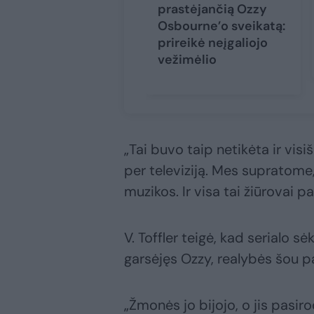
prastėjančią Ozzy
Osbourne’o sveikatą:
prireikė neįgaliojo
vežimėlio
„Tai buvo taip netikėta ir vis
per televiziją. Mes supratome
muzikos. Ir visa tai žiūrovai pa
V. Toffler teigė, kad serialo 
garsėjęs Ozzy, realybės šou p
„Žmonės jo bijojo, o jis pasiro