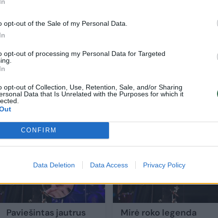
In
os gyvenimas, sukėlė tikrą realybės televizijos
o opt-out of the Sale of my Personal Data.
In
to opt-out of processing my Personal Data for Targeted
kalbėdamas su Variety po žinios apie O. Osbourne
ing.
In
r visą šeimą.
o opt-out of Collection, Use, Retention, Sale, and/or Sharing
ersonal Data that Is Unrelated with the Purposes for which it
lected.
Out
CONFIRM
Data Deletion
Data Access
Privacy Policy
Paviešintas jautrus
Mirė roko legenda