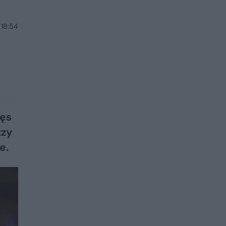
 18:54
kęs
zzy
e.