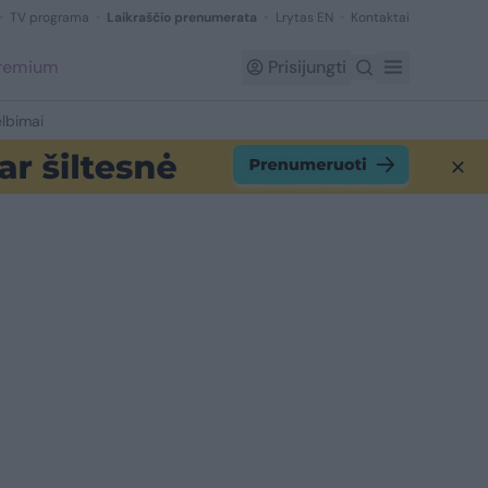
TV programa
Laikraščio prenumerata
Lrytas EN
Kontaktai
Premium
Prisijungti
lbimai