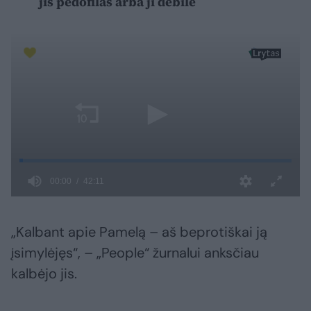
jis pedofilas arba ji debilė
„Kalbant apie Pamelą – aš beprotiškai ją
įsimylėjęs“, – „People“ žurnalui anksčiau
kalbėjo jis.