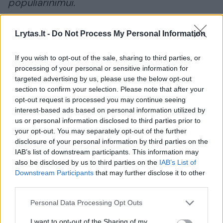
populiarinimui.
Lrytas.lt -
Do Not Process My Personal Information
Pamela Anderson
bučinys
Liamas Neesonas
If you wish to opt-out of the sale, sharing to third parties, or
processing of your personal or sensitive information for
targeted advertising by us, please use the below opt-out
Komentuoti po šiuo straipsniu
section to confirm your selection. Please note that after your
opt-out request is processed you may continue seeing
Komentuoti gali tik Lrytas registruoti vartotojai.
interest-based ads based on personal information utilized by
us or personal information disclosed to third parties prior to
Prisijunkite prie registruotų vartotojų
your opt-out. You may separately opt-out of the further
bendruomenės ir bendraukite komentaruose!
disclosure of your personal information by third parties on the
IAB’s list of downstream participants. This information may
also be disclosed by us to third parties on the
IAB’s List of
Downstream Participants
that may further disclose it to other
Rodyti komentarus
third parties.
Prisijungti komentatoriams
Personal Data Processing Opt Outs
I want to opt-out of the Sharing of my