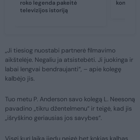
roko legenda pakeitė
komandos
televizijos istoriją
„Ji tiesiog nuostabi partnerė filmavimo
aikštelėje. Negaliu ja atsistebėti. Ji juokinga ir
labai lengvai bendraujanti“, – apie kolegę
kalbėjo jis.
Tuo metu P. Anderson savo kolegą L. Neesoną
pavadino „tikru džentelmenu“ ir teigė, kad jis
„išryškino geriausias jos savybes“.
Visgi kurį laiką jiedu neigė bet kokias kalbas