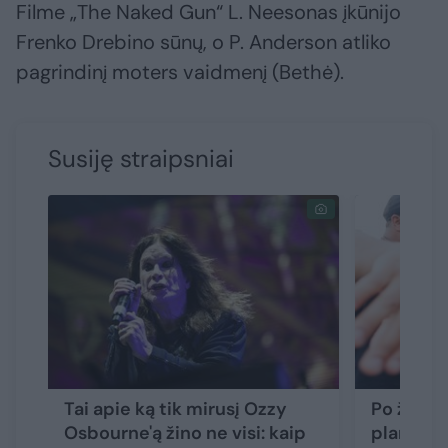
Filme „The Naked Gun“ L. Neesonas įkūnijo
Frenko Drebino sūnų, o P. Anderson atliko
pagrindinį moters vaidmenį (Bethė).
Susiję straipsniai
Tai apie ką tik mirusį Ozzy
Po žinio
Osbourne'ą žino ne visi: kaip
planuojam