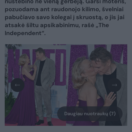
nustebino ne vieną gerbėją. Garsi moteris,
pozuodama ant raudonojo kilimo, švelniai
pabučiavo savo kolegai į skruostą, o jis jai
atsakė šiltu apsikabinimu, rašė „The
Independent“.
Daugiau nuotraukų (7)