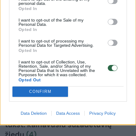
personal data.
Opted In
I want to opt-out of the Sale of my
Personal Data.
Opted In
I want to opt-out of processing my
Personal Data for Targeted Advertising.
Opted In
I want to opt-out of Collection, Use,
Retention, Sale, and/or Sharing of my
Personal Data that Is Unrelated with the
Purposes for which it was collected.
Opted Out
CONFIRM
Žmonės
Veidai ir vardai
Po skyrybų su O. Pikul D. Dirkstys
atskleidė, ką planuoja daryti su 10
Data Deletion
Data Access
Privacy Policy
tūkst. kainavusiu sužadėtuvių
žiedu
(4)