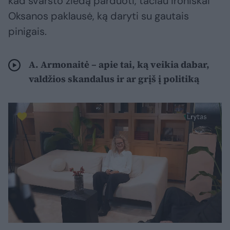
kad svarsto žiedą parduoti, tačiau ironiškai
Oksanos paklausė, ką daryti su gautais
pinigais.
A. Armonaitė – apie tai, ką veikia dabar,
valdžios skandalus ir ar grįš į politiką