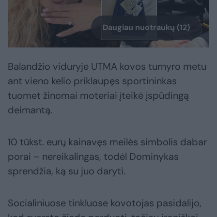
Daugiau nuotraukų (12)
Balandžio viduryje UTMA kovos turnyro metu
ant vieno kelio priklaupęs sportininkas
tuomet žinomai moteriai įteikė įspūdingą
deimantą.
10 tūkst. eurų kainavęs meilės simbolis dabar
porai – nereikalingas, todėl Dominykas
sprendžia, ką su juo daryti.
Socialiniuose tinkluose kovotojas pasidalijo,