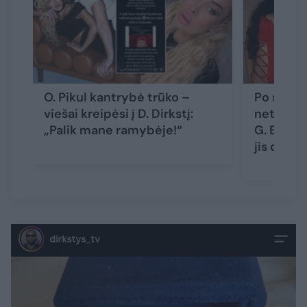
O. Pikul kantrybė trūko –
Po skyryb
viešai kreipėsi į D. Dirkstį:
netikėtas
„Palik mane ramybėje!“
G. Bielia
jis darė