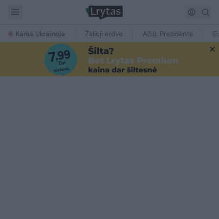
Karas Ukrainoje
Žalioji erdvė
Ačiū, Prezidente
E