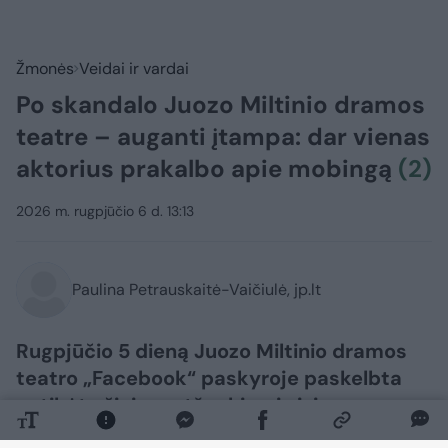
Žmonės
Veidai ir vardai
Po skandalo Juozo Miltinio dramos
teatre – auganti įtampa: dar vienas
aktorius prakalbo apie mobingą
(2)
2026 m. rugpjūčio 6 d. 13:13
Paulina Petrauskaitė-Vaičiulė, jp.lt
Rugpjūčio 5 dieną Juozo Miltinio dramos
teatro „Facebook“ paskyroje paskelbta
netikėta žinia – atšaukiami visi
Aleksandro Špilevojaus režisuoto