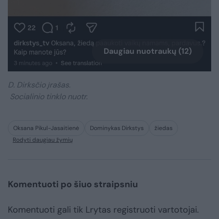
Daugiau nuotraukų (12)
D. Dirksčio įrašas.
Socialinio tinklo nuotr.
Oksana Pikul-Jasaitienė
Dominykas Dirkstys
žiedas
Rodyti daugiau žymių
Komentuoti po šiuo straipsniu
Komentuoti gali tik Lrytas registruoti vartotojai.