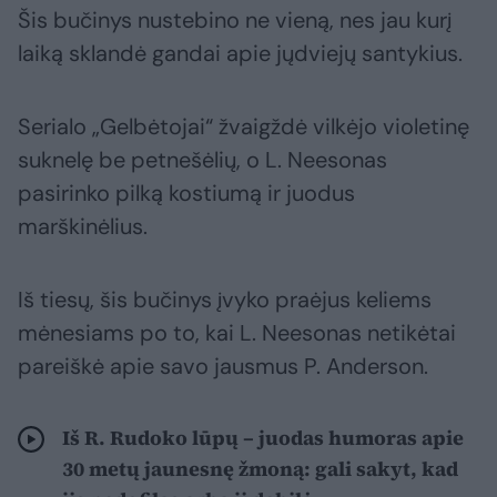
Šis bučinys nustebino ne vieną, nes jau kurį
laiką sklandė gandai apie jųdviejų santykius.
Serialo „Gelbėtojai“ žvaigždė vilkėjo violetinę
suknelę be petnešėlių, o L. Neesonas
pasirinko pilką kostiumą ir juodus
marškinėlius.
Iš tiesų, šis bučinys įvyko praėjus keliems
mėnesiams po to, kai L. Neesonas netikėtai
pareiškė apie savo jausmus P. Anderson.
Iš R. Rudoko lūpų – juodas humoras apie
30 metų jaunesnę žmoną: gali sakyt, kad