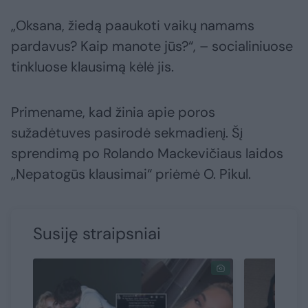
„Oksana, žiedą paaukoti vaikų namams
pardavus? Kaip manote jūs?“, – socialiniuose
tinkluose klausimą kėlė jis.
Primename, kad žinia apie poros
sužadėtuves pasirodė sekmadienį. Šį
sprendimą po Rolando Mackevičiaus laidos
„Nepatogūs klausimai“ priėmė O. Pikul.
Susiję straipsniai