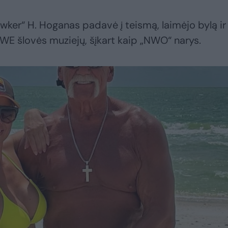
wker“ H. Hoganas padavė į teismą, laimėjo bylą ir
WWE šlovės muziejų, šįkart kaip „NWO“ narys.