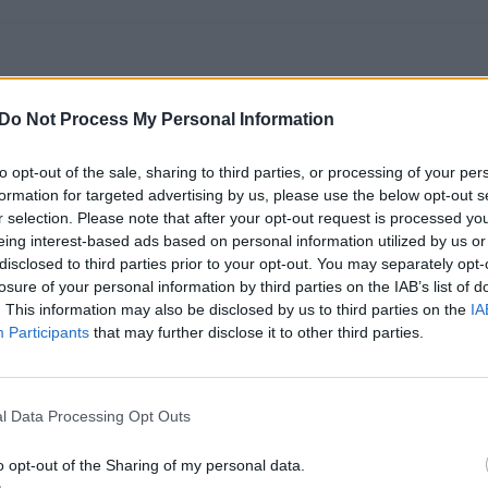
Do Not Process My Personal Information
to opt-out of the sale, sharing to third parties, or processing of your per
formation for targeted advertising by us, please use the below opt-out s
r selection. Please note that after your opt-out request is processed y
eing interest-based ads based on personal information utilized by us or
disclosed to third parties prior to your opt-out. You may separately opt-
Mirė legendinis
Kas yra gerokai
losure of your personal information by third parties on the IAB’s list of
imtynininkas Hulkas
jaunesnė H. Hogano
. This information may also be disclosed by us to third parties on the
IA
Participants
that may further disclose it to other third parties.
Hoganas
(1)
našlė Sky Daily?
Paskutiniai mėnesiai
– kupini meilės ir
nesutarimų
l Data Processing Opt Outs
o opt-out of the Sharing of my personal data.