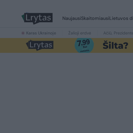
Naujausi
Skaitomiausi
Lietuvos d
Karas Ukrainoje
Žalioji erdvė
Ačiū, Prezident