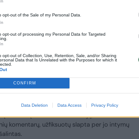
In
o opt-out of the Sale of my Personal Data.
In
tyrė daug traumų, ypač kentėjo jo nugara. Jis
to opt-out of processing my Personal Data for Targeted
ų imtynių istorijoje, padėjusia populiarinti šį spo
ing.
učiama iki šiol – daugybė dabartinių žvaigždžių
In
ėju.
o opt-out of Collection, Use, Retention, Sale, and/or Sharing
ersonal Data that Is Unrelated with the Purposes for which it
lected.
Out
 savo įvaizdį ir iš herojaus virto piktadariu. Jis 
CONFIRM
rder“) ir tapo Holivudo Hulku Hoganu. Tai dar la
fesionalias imtynes.
Data Deletion
Data Access
Privacy Policy
 įtrauktas į WWE šlovės muziejų, tačiau 2015-ais
inių komentarų, užfiksuotų slapta per jo intymų
alintas.