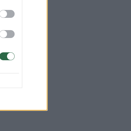
rtą
įkūrė
biau
iais