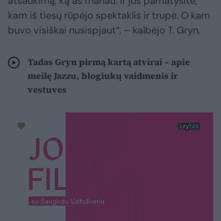
atšaukimą, ką aš manau. Ir jūs pamatysite,
kam iš tiesų rūpėjo spektaklis ir trupė. O kam
buvo visiškai nusispjaut“, – kalbėjo T. Gryn.
Tadas Gryn pirmą kartą atvirai – apie
meilę Jazzu, blogiukų vaidmenis ir
vestuves