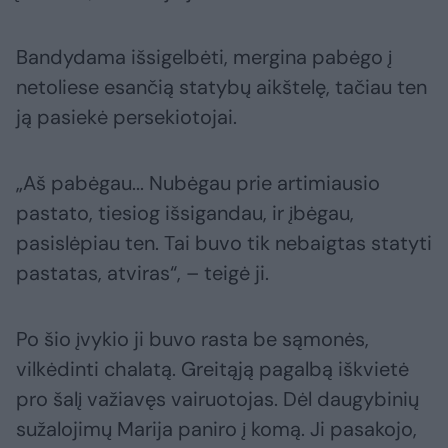
Bandydama išsigelbėti, mergina pabėgo į
netoliese esančią statybų aikštelę, tačiau ten
ją pasiekė persekiotojai.
„Aš pabėgau... Nubėgau prie artimiausio
pastato, tiesiog išsigandau, ir įbėgau,
pasislėpiau ten. Tai buvo tik nebaigtas statyti
pastatas, atviras“, – teigė ji.
Po šio įvykio ji buvo rasta be sąmonės,
vilkėdinti chalatą. Greitąją pagalbą iškvietė
pro šalį važiavęs vairuotojas. Dėl daugybinių
sužalojimų Marija paniro į komą. Ji pasakojo,