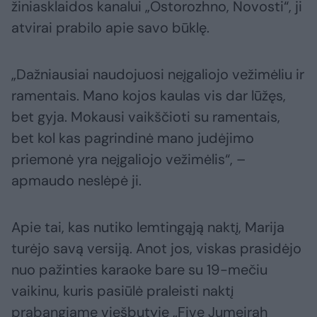
žiniasklaidos kanalui „Ostorozhno, Novosti“, ji
atvirai prabilo apie savo būklę.
„Dažniausiai naudojuosi neįgaliojo vežimėliu ir
ramentais. Mano kojos kaulas vis dar lūžęs,
bet gyja. Mokausi vaikščioti su ramentais,
bet kol kas pagrindinė mano judėjimo
priemonė yra neįgaliojo vežimėlis“, –
apmaudo neslėpė ji.
Apie tai, kas nutiko lemtingąją naktį, Marija
turėjo savą versiją. Anot jos, viskas prasidėjo
nuo pažinties karaoke bare su 19-mečiu
vaikinu, kuris pasiūlė praleisti naktį
prabangiame viešbutyje „Five Jumeirah