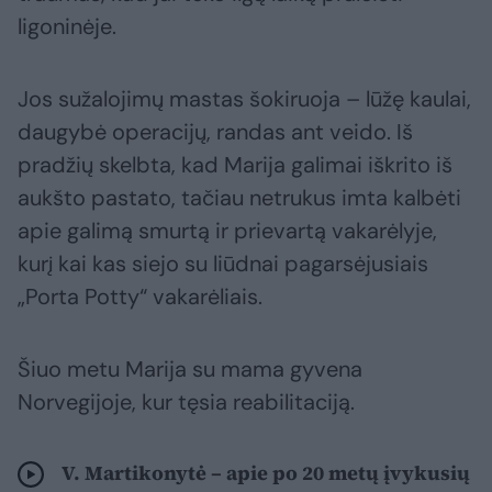
ligoninėje.
Jos sužalojimų mastas šokiruoja – lūžę kaulai,
daugybė operacijų, randas ant veido. Iš
pradžių skelbta, kad Marija galimai iškrito iš
aukšto pastato, tačiau netrukus imta kalbėti
apie galimą smurtą ir prievartą vakarėlyje,
kurį kai kas siejo su liūdnai pagarsėjusiais
„Porta Potty“ vakarėliais.
Šiuo metu Marija su mama gyvena
Norvegijoje, kur tęsia reabilitaciją.
V. Martikonytė – apie po 20 metų įvykusių