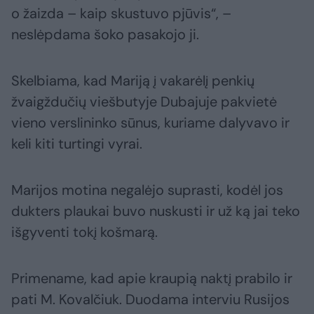
o žaizda – kaip skustuvo pjūvis“, –
neslėpdama šoko pasakojo ji.
Skelbiama, kad Mariją į vakarėlį penkių
žvaigždučių viešbutyje Dubajuje pakvietė
vieno verslininko sūnus, kuriame dalyvavo ir
keli kiti turtingi vyrai.
Marijos motina negalėjo suprasti, kodėl jos
dukters plaukai buvo nuskusti ir už ką jai teko
išgyventi tokį košmarą.
Primename, kad apie kraupią naktį prabilo ir
pati M. Kovalčiuk. Duodama interviu Rusijos