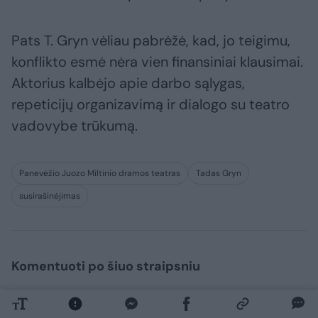
Pats T. Gryn vėliau pabrėžė, kad, jo teigimu,
konflikto esmė nėra vien finansiniai klausimai.
Aktorius kalbėjo apie darbo sąlygas,
repeticijų organizavimą ir dialogo su teatro
vadovybe trūkumą.
Panevėžio Juozo Miltinio dramos teatras
Tadas Gryn
susirašinėjimas
Komentuoti po šiuo straipsniu
Komentuoti gali tik Lrytas registruoti vartotojai.