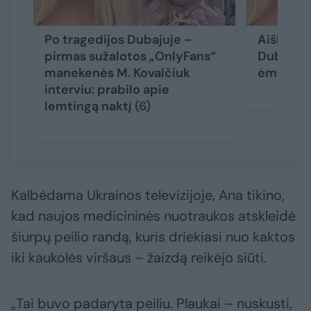
Po tragedijos Dubajuje –
Aiškėja 
pirmas sužalotos „OnlyFans“
Dubajuje
manekenės M. Kovalčiuk
ėmė kalb
interviu: prabilo apie
lemtingą naktį
(6)
Kalbėdama Ukrainos televizijoje, Ana tikino,
kad naujos medicininės nuotraukos atskleidė
šiurpų peilio randą, kuris driekiasi nuo kaktos
iki kaukolės viršaus – žaizdą reikėjo siūti.
„Tai buvo padaryta peiliu. Plaukai – nuskusti,