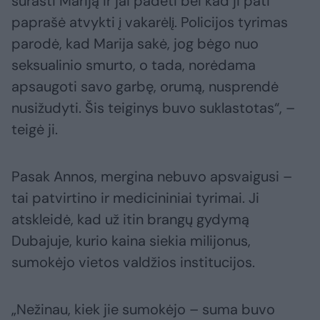
surasti Mariją ir jai padėti bei kad ji pati
paprašė atvykti į vakarėlį. Policijos tyrimas
parodė, kad Marija sakė, jog bėgo nuo
seksualinio smurto, o tada, norėdama
apsaugoti savo garbę, orumą, nusprendė
nusižudyti. Šis teiginys buvo suklastotas“, –
teigė ji.
Pasak Annos, mergina nebuvo apsvaigusi –
tai patvirtino ir medicininiai tyrimai. Ji
atskleidė, kad už itin brangų gydymą
Dubajuje, kurio kaina siekia milijonus,
sumokėjo vietos valdžios institucijos.
„Nežinau, kiek jie sumokėjo – suma buvo