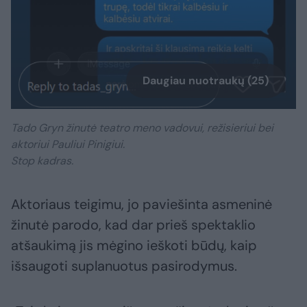
Daugiau nuotraukų (25)
Tado Gryn žinutė teatro meno vadovui, režisieriui bei
aktoriui Pauliui Pinigiui.
Stop kadras.
Aktoriaus teigimu, jo paviešinta asmeninė
žinutė parodo, kad dar prieš spektaklio
atšaukimą jis mėgino ieškoti būdų, kaip
išsaugoti suplanuotus pasirodymus.