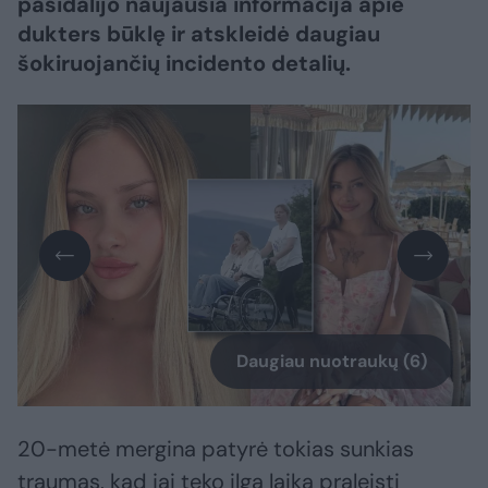
pasidalijo naujausia informacija apie
dukters būklę ir atskleidė daugiau
šokiruojančių incidento detalių.
Daugiau nuotraukų (6)
20-metė mergina patyrė tokias sunkias
traumas, kad jai teko ilgą laiką praleisti