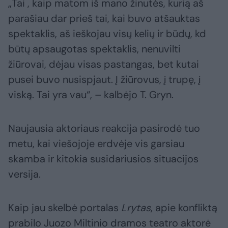
„Tai , kaip matom iš mano žinutės, kurią aš
parašiau dar prieš tai, kai buvo atšauktas
spektaklis, aš ieškojau visų kelių ir būdų, kd
būtų apsaugotas spektaklis, nenuvilti
žiūrovai, dėjau visas pastangas, bet kutai
pusei buvo nusispjaut. Į žiūrovus, į trupę, į
viską. Tai yra vau“, – kalbėjo T. Gryn.
Naujausia aktoriaus reakcija pasirodė tuo
metu, kai viešojoje erdvėje vis garsiau
skamba ir kitokia susidariusios situacijos
versija.
Kaip jau skelbė portalas
Lrytas
, apie konfliktą
prabilo Juozo Miltinio dramos teatro aktorė