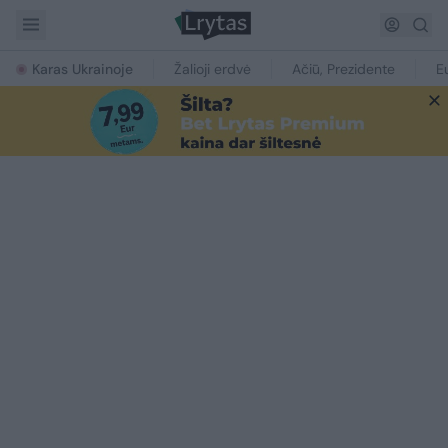
Karas Ukrainoje
Žalioji erdvė
Ačiū, Prezidente
E