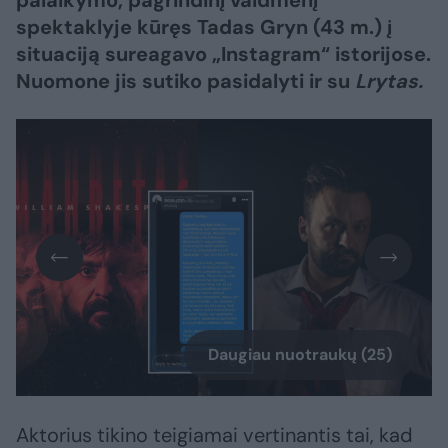
palaikymo, pagrindinį vaidmenį
spektaklyje kūręs Tadas Gryn (43 m.) į
situaciją sureagavo „Instagram“ istorijose.
Nuomone jis sutiko pasidalyti ir su
Lrytas.
Daugiau nuotraukų (25)
Aktorius tikino teigiamai vertinantis tai, kad