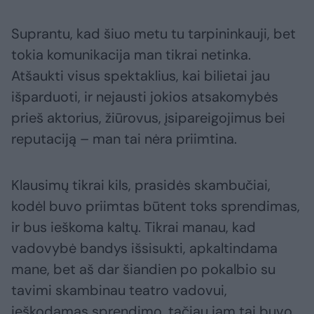
Suprantu, kad šiuo metu tu tarpininkauji, bet
tokia komunikacija man tikrai netinka.
Atšaukti visus spektaklius, kai bilietai jau
išparduoti, ir nejausti jokios atsakomybės
prieš aktorius, žiūrovus, įsipareigojimus bei
reputaciją – man tai nėra priimtina.
Klausimų tikrai kils, prasidės skambučiai,
kodėl buvo priimtas būtent toks sprendimas,
ir bus ieškoma kaltų. Tikrai manau, kad
vadovybė bandys išsisukti, apkaltindama
mane, bet aš dar šiandien po pokalbio su
tavimi skambinau teatro vadovui,
ieškodamas sprendimo, tačiau jam tai buvo