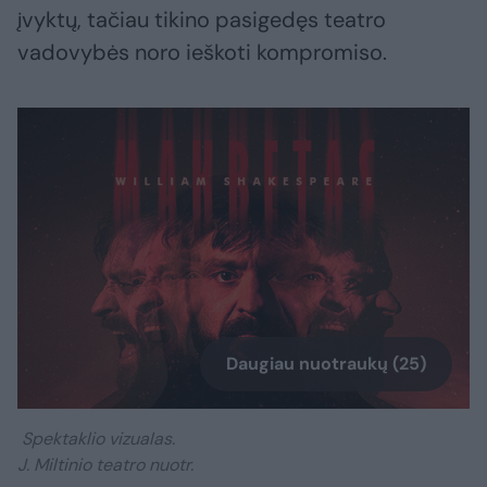
įvyktų, tačiau tikino pasigedęs teatro
vadovybės noro ieškoti kompromiso.
Daugiau nuotraukų (25)
Spektaklio vizualas.
J. Miltinio teatro nuotr.