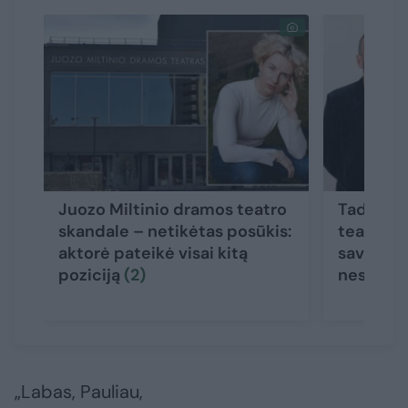
Juozo Miltinio dramos teatro
Tadas Gr
skandale – netikėtas posūkis:
teatro p
aktorė pateikė visai kitą
savo vers
poziciją
(2)
nesuvok
„Labas, Pauliau,