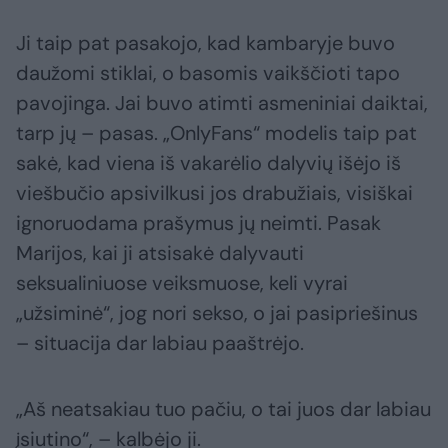
Ji taip pat pasakojo, kad kambaryje buvo
daužomi stiklai, o basomis vaikščioti tapo
pavojinga. Jai buvo atimti asmeniniai daiktai,
tarp jų – pasas. „OnlyFans“ modelis taip pat
sakė, kad viena iš vakarėlio dalyvių išėjo iš
viešbučio apsivilkusi jos drabužiais, visiškai
ignoruodama prašymus jų neimti. Pasak
Marijos, kai ji atsisakė dalyvauti
seksualiniuose veiksmuose, keli vyrai
„užsiminė“, jog nori sekso, o jai pasipriešinus
– situacija dar labiau paaštrėjo.
„Aš neatsakiau tuo pačiu, o tai juos dar labiau
įsiutino“, – kalbėjo ji.