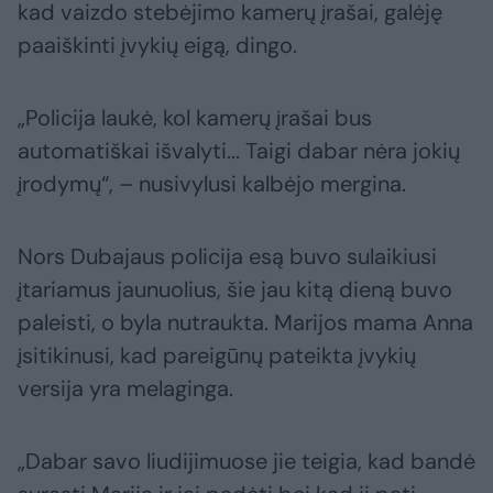
kad vaizdo stebėjimo kamerų įrašai, galėję
paaiškinti įvykių eigą, dingo.
„Policija laukė, kol kamerų įrašai bus
automatiškai išvalyti... Taigi dabar nėra jokių
įrodymų“, – nusivylusi kalbėjo mergina.
Nors Dubajaus policija esą buvo sulaikiusi
įtariamus jaunuolius, šie jau kitą dieną buvo
paleisti, o byla nutraukta. Marijos mama Anna
įsitikinusi, kad pareigūnų pateikta įvykių
versija yra melaginga.
„Dabar savo liudijimuose jie teigia, kad bandė