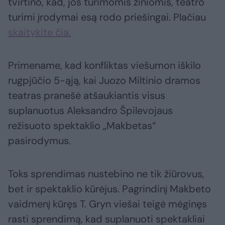
tvirtino, kad, jos turimomis žiniomis, teatro
turimi įrodymai esą rodo priešingai. Plačiau
skaitykite čia.
Primename, kad konfliktas viešumon iškilo
rugpjūčio 5-ąją, kai Juozo Miltinio dramos
teatras pranešė atšaukiantis visus
suplanuotus Aleksandro Špilevojaus
režisuoto spektaklio „Makbetas“
pasirodymus.
Toks sprendimas nustebino ne tik žiūrovus,
bet ir spektaklio kūrėjus. Pagrindinį Makbeto
vaidmenį kūręs T. Gryn viešai teigė mėginęs
rasti sprendimą, kad suplanuoti spektakliai