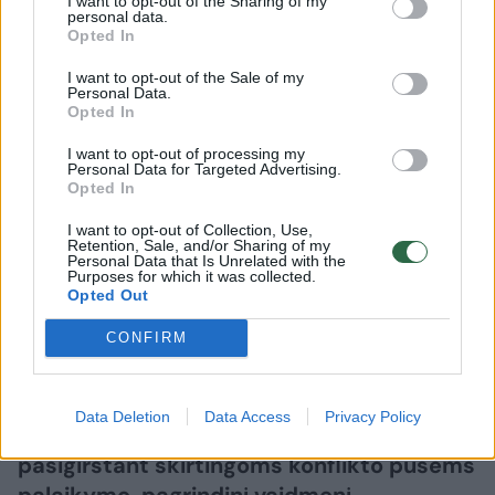
I want to opt-out of the Sharing of my
personal data.
Juozo Miltinio dramos teatro
Opted In
skandale – naujas Tado Gryn
I want to opt-out of the Sale of my
Personal Data.
ėjimas: paviešino iškalbingą žinutę
Opted In
(6)
I want to opt-out of processing my
Personal Data for Targeted Advertising.
Opted In
2026 m. rugpjūčio 8 d. 10:19
I want to opt-out of Collection, Use,
Retention, Sale, and/or Sharing of my
Personal Data that Is Unrelated with the
Lrytas.lt
Purposes for which it was collected.
Opted Out
CONFIRM
Ažiotažas dėl Panevėžio Juozo Miltinio
dramos teatre atšauktų spektaklio
„Makbetas“ pasirodymų neslūgsta.
Data Deletion
Data Access
Privacy Policy
Viešojoje erdvėje netylant diskusijoms ir
pasigirstant skirtingoms konflikto pusėms