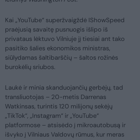
Kai „YouTube“ superžvaigždė IShowSpeed
praėjusią savaitę pusnuogis išlipo iš
privataus lėktuvo Vilniuje jį tiesiai ant tako
pasitiko šalies ekonomikos ministras,
siūlydamas šaltibarščių – šaltos rožinės
burokėlių sriubos.
Laukė ir minia skanduojančių gerbėjų, tad
transliuotojas – 20-metis Darrenas
Watkinsas, turintis 120 milijonų sekėjų
„TikTok“, „Instagram“ ir „YouTube“
platformose – atsisėdo į mikroautobusą ir
išvyko į Vilniaus Valdovų rūmus, kur meras