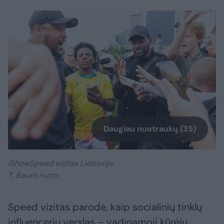
Daugiau nuotraukų (35)
IShowSpeed vizitas Lietuvoje.
T. Bauro nuotr.
Speed vizitas parodė, kaip socialinių tinklų
influencerių verslas – vadinamoji kūrėjų