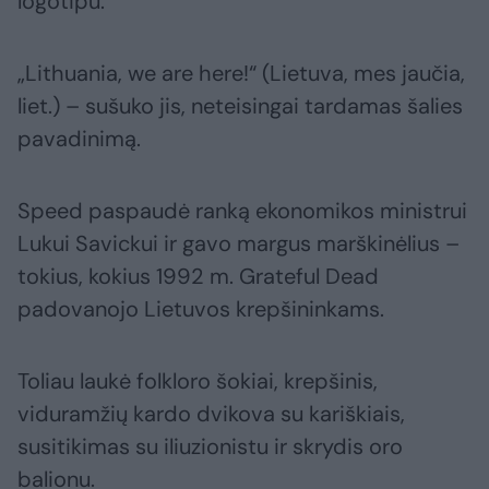
logotipu.
„Lithuania, we are here!“ (Lietuva, mes jaučia,
liet.) – sušuko jis, neteisingai tardamas šalies
pavadinimą.
Speed paspaudė ranką ekonomikos ministrui
Lukui Savickui ir gavo margus marškinėlius –
tokius, kokius 1992 m. Grateful Dead
padovanojo Lietuvos krepšininkams.
Toliau laukė folkloro šokiai, krepšinis,
viduramžių kardo dvikova su kariškiais,
susitikimas su iliuzionistu ir skrydis oro
balionu.