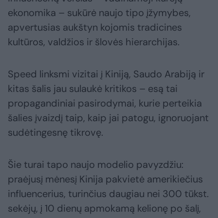
ekonomika – sukūrė naujo tipo įžymybes,
apvertusias aukštyn kojomis tradicines
kultūros, valdžios ir šlovės hierarchijas.
Speed linksmi vizitai į Kiniją, Saudo Arabiją ir
kitas šalis jau sulaukė kritikos – esą tai
propagandiniai pasirodymai, kurie perteikia
šalies įvaizdį taip, kaip jai patogu, ignoruojant
sudėtingesnę tikrovę.
Šie turai tapo naujo modelio pavyzdžiu:
praėjusį mėnesį Kinija pakvietė amerikiečius
influencerius, turinčius daugiau nei 300 tūkst.
sekėjų, į 10 dienų apmokamą kelionę po šalį,