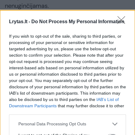
nenuginčijamas.
Lrytas.lt -
Do Not Process My Personal Information
Speed emocingos reakcijos į Kiniją, anot jos,
buvo natūralios – „jis taip elgiasi visur“.
If you wish to opt-out of the sale, sharing to third parties, or
Klausimas tik vienas: ar tai propaganda, ar
processing of your personal or sensitive information for
targeted advertising by us, please use the below opt-out
tiesiog puiki reklama?
section to confirm your selection. Please note that after your
opt-out request is processed you may continue seeing
interest-based ads based on personal information utilized by
us or personal information disclosed to third parties prior to
your opt-out. You may separately opt-out of the further
disclosure of your personal information by third parties on the
IAB’s list of downstream participants. This information may
also be disclosed by us to third parties on the
IAB’s List of
Downstream Participants
that may further disclose it to other
third parties.
Personal Data Processing Opt Outs